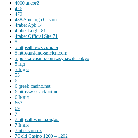
4000 ancorZ
426
479
488-Spinanga Casino
4rabet Apk 14
4rabet Login 81
4rabet Official Site 71
5
5 httpsallnews.com.ua
5 httpsausland-spielen.com
5 polska-casino.comkasynawild-tokyo
5 інд
5 Індія
53
6
6 greek-casino.net
6 httpsswissjackpot.net
6 Індія
667
69
7
7 httpsall-winua.org.ua
7 Індія
7bit casino nz
7Gold Casino 1200 – 1202