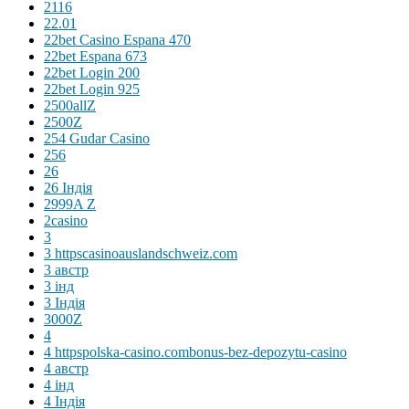
2116
22.01
22bet Casino Espana 470
22bet Espana 673
22bet Login 200
22bet Login 925
2500allZ
2500Z
254 Gudar Casino
256
26
26 Індія
2999A Z
2casino
3
3 httpscasinoauslandschweiz.com
3 австр
3 інд
3 Індія
3000Z
4
4 httpspolska-casino.combonus-bez-depozytu-casino
4 австр
4 інд
4 Індія