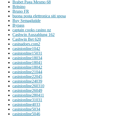
Brabet Paga Mesmo 68
Britsino
Bruno FR
buona posta elettronica siti sposa
Buy Semaglutide
Bypass
captain cooks casino nz
Cashwin Auszahlung 162
Cashwin Bet 620
casinadoes.com2
casinionline1042
casinionline15031
casinionline18034
casinionline18041
casinionline18042
casinionline21044
casinionline22045
casinionline24039
casinionline260310
casinionline26049
casinionline280411
casinionline31031
casinionline4033
casinionline5034
casinionline5046