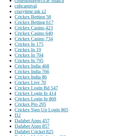
costellosbrewco.ie Snatch
cphcarnival
crazytime.ink z2
Crickex Betting 58
Crickex Betting 617
Crickex Casino 423
Crickex Casino 640
Crickex Casino 734
Crickex In 175
Crickex In 19
Crickex In 704
Crickex In 795
Crickex India 468
Crickex India 766
Crickex India 86
Crickex Live 70
Crickex Login Bd 547
Crickex Login In 414
Crickex Login In 869
Crickex Pro 295
Crickex Sign Up Login 865
D2
Dafabet Apps 457
Dafabet Apps 857
Dafabet Cricket 825