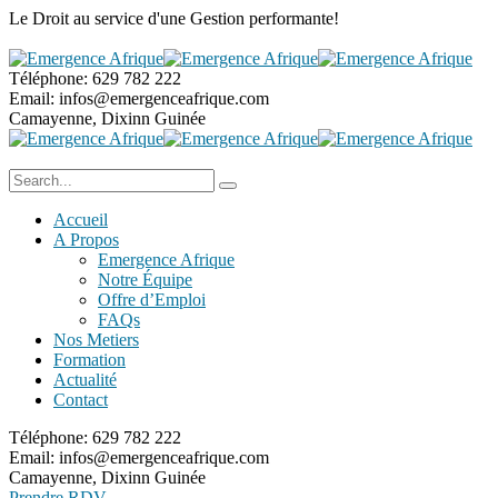
Le Droit au service
d'une Gestion performante!
Téléphone:
629 782 222
Email:
infos@emergenceafrique.com
Camayenne, Dixinn
Guinée
Accueil
A Propos
Emergence Afrique
Notre Équipe
Offre d’Emploi
FAQs
Nos Metiers
Formation
Actualité
Contact
Téléphone:
629 782 222
Email:
infos@emergenceafrique.com
Camayenne, Dixinn
Guinée
Prendre RDV