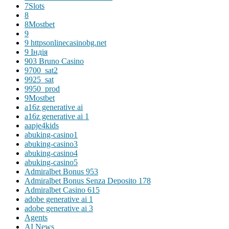
7Slots
8
8Mostbet
9
9 httpsonlinecasinobg.net
9 Індія
903 Bruno Casino
9700_sat2
9925_sat
9950_prod
9Mostbet
a16z generative ai
a16z generative ai 1
aapje4kids
abuking-casino1
abuking-casino3
abuking-casino4
abuking-casino5
Admiralbet Bonus 953
Admiralbet Bonus Senza Deposito 178
Admiralbet Casino 615
adobe generative ai 1
adobe generative ai 3
Agents
AI News