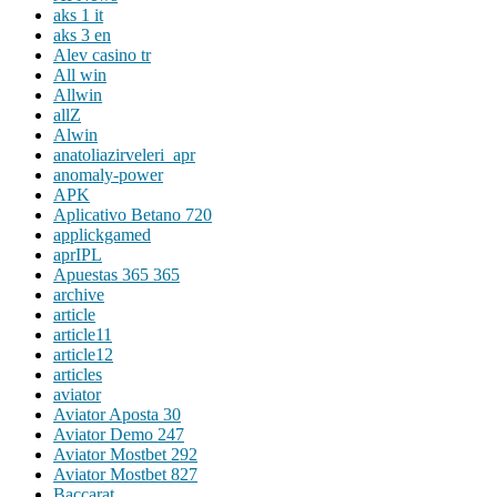
aks 1 it
aks 3 en
Alev casino tr
All win
Allwin
allZ
Alwin
anatoliazirveleri_apr
anomaly-power
APK
Aplicativo Betano 720
applickgamed
aprIPL
Apuestas 365 365
archive
article
article11
article12
articles
aviator
Aviator Aposta 30
Aviator Demo 247
Aviator Mostbet 292
Aviator Mostbet 827
Baccarat