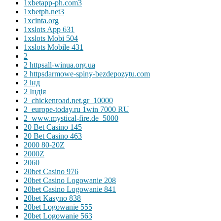
1xbetapp-ph.com3
1xbetph.net3
1xcinta.org
1xslots App 631
1xslots Mobi 504
1xslots Mobile 431
2
2 httpsall-winua.org.ua
2 httpsdarmowe-spiny-bezdepozytu.com
2 інд
2 Індія
2_chickenroad.net.gr_10000
2_europe-today.ru 1win 7000 RU
2_www.mystical-fire.de_5000
20 Bet Casino 145
20 Bet Casino 463
2000 80-20Z
2000Z
2060
20bet Casino 976
20bet Casino Logowanie 208
20bet Casino Logowanie 841
20bet Kasyno 838
20bet Logowanie 555
20bet Logowanie 563