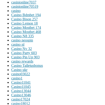
casinionline7037
casinionline70519
casino
Casino Bdmbet 194
Casino Bison 257
Casino Lemon 18
Casino Mostbet 174
Casino Mostbet 468
Casino N8 335
casino neospin
casino nl
Casino Nv 32
Casino Party 603
Casino Pin Up 903
casino rewards
Casino Talletusbonus
Casino ukr
casino03022
casino1
Casino11041
Casino11045
Casino13044
Casino13046
casino17024
casino18012