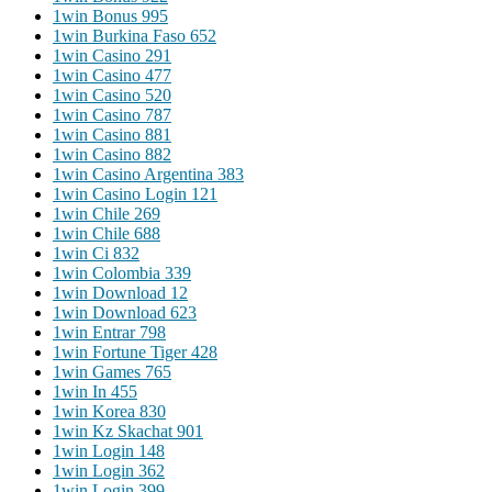
1win Bonus 995
1win Burkina Faso 652
1win Casino 291
1win Casino 477
1win Casino 520
1win Casino 787
1win Casino 881
1win Casino 882
1win Casino Argentina 383
1win Casino Login 121
1win Chile 269
1win Chile 688
1win Ci 832
1win Colombia 339
1win Download 12
1win Download 623
1win Entrar 798
1win Fortune Tiger 428
1win Games 765
1win In 455
1win Korea 830
1win Kz Skachat 901
1win Login 148
1win Login 362
1win Login 399