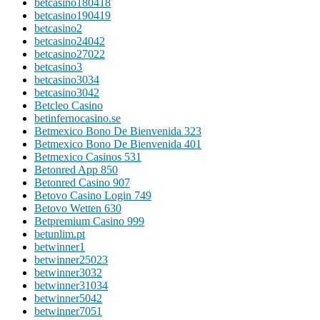
betcasino180418
betcasino190419
betcasino2
betcasino24042
betcasino27022
betcasino3
betcasino3034
betcasino3042
Betcleo Casino
betinfernocasino.se
Betmexico Bono De Bienvenida 323
Betmexico Bono De Bienvenida 401
Betmexico Casinos 531
Betonred App 850
Betonred Casino 907
Betovo Casino Login 749
Betovo Wetten 630
Betpremium Casino 999
betunlim.pt
betwinner1
betwinner25023
betwinner3032
betwinner31034
betwinner5042
betwinner7051