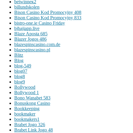
betwinneк2
billundskolen
Bison Casino Kod Promocyjny 408
Bison Casino Kod Promocyjny 833
bistro-one.ie Casino Friday
bjbajiapp.live
Blaze Aposta 685
Blazer Jogos 486
blazespinscasino.com.de
blazespinscasino.pl
Blitz
Blog
blog-549
blog07
blog8
blog9
Bollywood
Bollywood 1
Bono Wanabet 583
Bonuskong Casino
Bookkeeping
bookmaker
bookmakers1
Brabet Jogo 326
Brabet Link Jogo 48