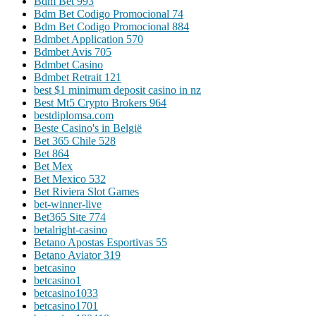
Bdm Bet 993
Bdm Bet Codigo Promocional 74
Bdm Bet Codigo Promocional 884
Bdmbet Application 570
Bdmbet Avis 705
Bdmbet Casino
Bdmbet Retrait 121
best $1 minimum deposit casino in nz
Best Mt5 Crypto Brokers 964
bestdiplomsa.com
Beste Casino's in België
Bet 365 Chile 528
Bet 864
Bet Mex
Bet Mexico 532
Bet Riviera Slot Games
bet-winner-live
Bet365 Site 774
betalright-casino
Betano Apostas Esportivas 55
Betano Aviator 319
betcasino
betcasino1
betcasino1033
betcasino1701