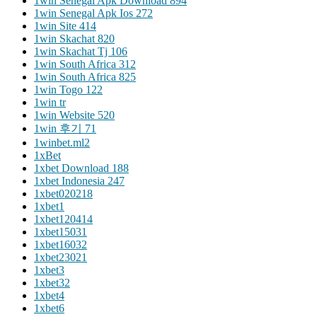
1win Senegal Apk Download 894
1win Senegal Apk Ios 272
1win Site 414
1win Skachat 820
1win Skachat Tj 106
1win South Africa 312
1win South Africa 825
1win Togo 122
1win tr
1win Website 520
1win 후기 71
1winbet.ml2
1xBet
1xbet Download 188
1xbet Indonesia 247
1xbet020218
1xbet1
1xbet120414
1xbet15031
1xbet16032
1xbet23021
1xbet3
1xbet32
1xbet4
1xbet6