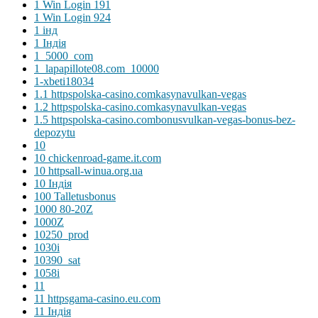
1 Win Login 191
1 Win Login 924
1 інд
1 Індія
1_5000_com
1_lapapillote08.com_10000
1-xbeti18034
1.1 httpspolska-casino.comkasynavulkan-vegas
1.2 httpspolska-casino.comkasynavulkan-vegas
1.5 httpspolska-casino.combonusvulkan-vegas-bonus-bez-
depozytu
10
10 chickenroad-game.it.com
10 httpsall-winua.org.ua
10 Індія
100 Talletusbonus
1000 80-20Z
1000Z
10250_prod
1030i
10390_sat
1058i
11
11 httpsgama-casino.eu.com
11 Індія