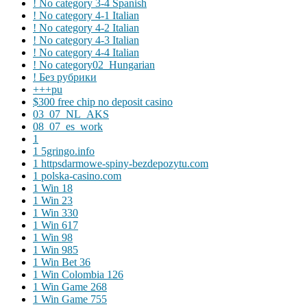
! No category 3-4 Spanish
! No category 4-1 Italian
! No category 4-2 Italian
! No category 4-3 Italian
! No category 4-4 Italian
! No category02_Hungarian
! Без рубрики
+++pu
$300 free chip no deposit casino
03_07_NL_AKS
08_07_es_work
1
1 5gringo.info
1 httpsdarmowe-spiny-bezdepozytu.com
1 polska-casino.com
1 Win 18
1 Win 23
1 Win 330
1 Win 617
1 Win 98
1 Win 985
1 Win Bet 36
1 Win Colombia 126
1 Win Game 268
1 Win Game 755