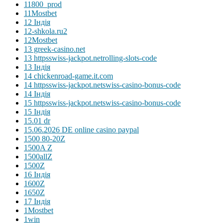
11800_prod
11Mostbet
12 Індія
12-shkola.ru2
12Mostbet
13 greek-casino.net
13 httpsswiss-jackpot.netrolling-slots-code
13 Індія
14 chickenroad-game.it.com
14 httpsswiss-jackpot.netswiss-casino-bonus-code
14 Індія
15 httpsswiss-jackpot.netswiss-casino-bonus-code
15 Індія
15.01 dr
15.06.2026 DE online casino paypal
1500 80-20Z
1500A Z
1500allZ
1500Z
16 Індія
1600Z
1650Z
17 Індія
1Mostbet
1win