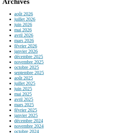
Archives
août 2026
juillet 2026
juin 2026
mai 2026
avril 2026
mars 2026
février 2026
janvier 2026
décembre 2025
novembre 2025
octobre 2025
septembre 2025
août 2025
juillet 2025
juin 2025
mai 2025
avril 2025
mars 2025
février 2025
janvier 2025
décembre 2024
novembre 2024
octobre 2024