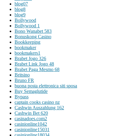
blog07
blog8
blog9
Bollywood
Bollywood 1
Bono Wanabet 583
Bonuskong Casino
Bookkeeping
bookmaker
bookmakers1
Brabet Jogo 326
Brabet Link Jogo 48
Brabet Paga Mesmo 68
Britsino
Bruno FR
buona posta elettronica siti sposa
Buy Semaglutide
Bypass
captain cooks casino nz
Cashwin Auszahlung 162
Cashwin Bet 620
casinadoes.com2
casinionline1042
casinionline15031
casinionline18034