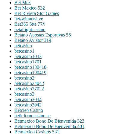
Bet Mex
Bet Mexico 532
Bet Riviera Slot Games
bet-winner-live
Bet365 Site 774
betalright-casino
Betano Apostas Esportivas 55
Betano Aviator 319
betcasino
betcasino1
betcasino1033
betcasino1701
betcasino180418
betcasino190419
betcasino2
betcasino24042
betcasino27022
betcasino3
betcasino3034
betcasino3042
Betcleo Casino
betinfernocasino.se
Betmexico Bono De Bienvenida 323
Betmexico Bono De Bienvenida 401
Betmexico Casinos 531