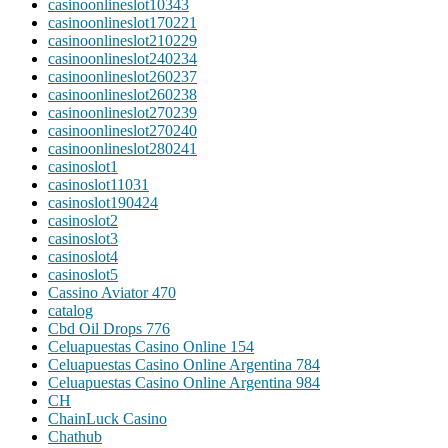
casinoonlineslot10343
casinoonlineslot170221
casinoonlineslot210229
casinoonlineslot240234
casinoonlineslot260237
casinoonlineslot260238
casinoonlineslot270239
casinoonlineslot270240
casinoonlineslot280241
casinoslot1
casinoslot11031
casinoslot190424
casinoslot2
casinoslot3
casinoslot4
casinoslot5
Cassino Aviator 470
catalog
Cbd Oil Drops 776
Celuapuestas Casino Online 154
Celuapuestas Casino Online Argentina 784
Celuapuestas Casino Online Argentina 984
CH
ChainLuck Casino
Chathub