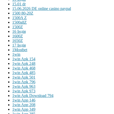
15.01 dr
15.06.2026 DE online casino paypal
1500 80-20Z
1500A Z
1500allZ
1500Z
16 Індія
1600Z
1650Z
17 Індія
1Mostbet
1win
1win Apk 154
1win Apk 248
1win Apk 468
1win Apk 485
1win Apk 501
1win Apk 796
1win Apk 963
1win Apk 973
1win Apk Download 794
1win App 146
1win App 208
1win App 349
1win App 385