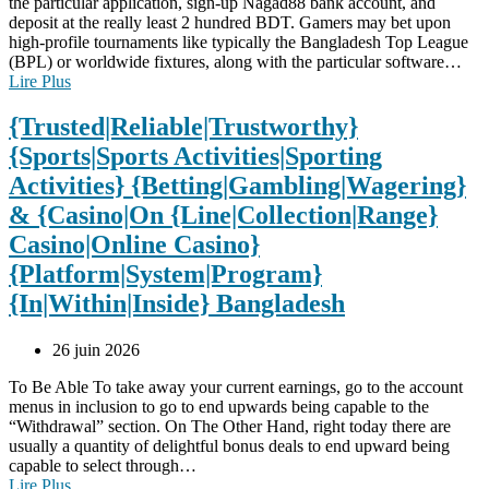
the particular application, sign-up Nagad88 bank account, and
deposit at the really least 2 hundred BDT. Gamers may bet upon
high-profile tournaments like typically the Bangladesh Top League
(BPL) or worldwide fixtures, along with the particular software…
Lire Plus
{Trusted|Reliable|Trustworthy}
{Sports|Sports Activities|Sporting
Activities} {Betting|Gambling|Wagering}
& {Casino|On {Line|Collection|Range}
Casino|Online Casino}
{Platform|System|Program}
{In|Within|Inside} Bangladesh
26 juin 2026
To Be Able To take away your current earnings, go to the account
menus in inclusion to go to end upwards being capable to the
“Withdrawal” section. On The Other Hand, right today there are
usually a quantity of delightful bonus deals to end upward being
capable to select through…
Lire Plus