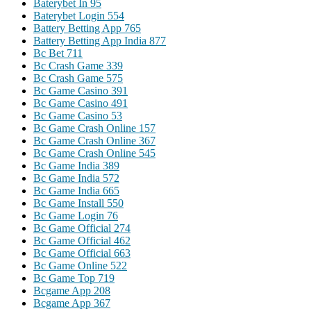
Baterybet In 95
Baterybet Login 554
Battery Betting App 765
Battery Betting App India 877
Bc Bet 711
Bc Crash Game 339
Bc Crash Game 575
Bc Game Casino 391
Bc Game Casino 491
Bc Game Casino 53
Bc Game Crash Online 157
Bc Game Crash Online 367
Bc Game Crash Online 545
Bc Game India 389
Bc Game India 572
Bc Game India 665
Bc Game Install 550
Bc Game Login 76
Bc Game Official 274
Bc Game Official 462
Bc Game Official 663
Bc Game Online 522
Bc Game Top 719
Bcgame App 208
Bcgame App 367