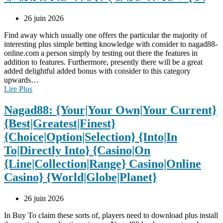
26 juin 2026
Find away which usually one offers the particular the majority of
interesting plus simple betting knowledge with consider to nagad88-
online.com a person simply by testing out there the features in
addition to features. Furthermore, presently there will be a great
added delightful added bonus with consider to this category
upwards…
Lire Plus
Nagad88: {Your|Your Own|Your Current}
{Best|Greatest|Finest}
{Choice|Option|Selection} {Into|In
To|Directly Into} {Casino|On
{Line|Collection|Range} Casino|Online
Casino} {World|Globe|Planet}
26 juin 2026
In Buy To claim these sorts of, players need to download plus install