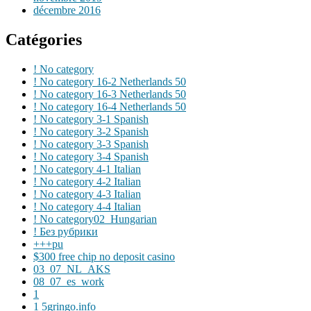
décembre 2016
Catégories
! No category
! No category 16-2 Netherlands 50
! No category 16-3 Netherlands 50
! No category 16-4 Netherlands 50
! No category 3-1 Spanish
! No category 3-2 Spanish
! No category 3-3 Spanish
! No category 3-4 Spanish
! No category 4-1 Italian
! No category 4-2 Italian
! No category 4-3 Italian
! No category 4-4 Italian
! No category02_Hungarian
! Без рубрики
+++pu
$300 free chip no deposit casino
03_07_NL_AKS
08_07_es_work
1
1 5gringo.info