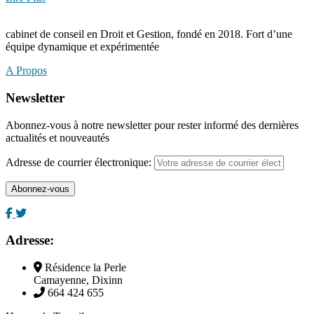
cabinet de conseil en Droit et Gestion, fondé en 2018. Fort d’une
équipe dynamique et expérimentée
A Propos
Newsletter
Abonnez-vous à notre newsletter pour rester informé des dernières
actualités et nouveautés
Adresse de courrier électronique:
Adresse:
Résidence la Perle
Camayenne, Dixinn
664 424 655