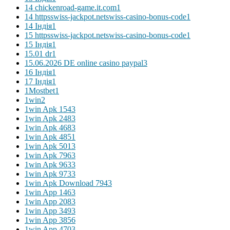
14 chickenroad-game.it.com
1
14 httpsswiss-jackpot.netswiss-casino-bonus-code
1
14 Індія
1
15 httpsswiss-jackpot.netswiss-casino-bonus-code
1
15 Індія
1
15.01 dr
1
15.06.2026 DE online casino paypal
3
16 Індія
1
17 Індія
1
1Mostbet
1
1win
2
1win Apk 154
3
1win Apk 248
3
1win Apk 468
3
1win Apk 485
1
1win Apk 501
3
1win Apk 796
3
1win Apk 963
3
1win Apk 973
3
1win Apk Download 794
3
1win App 146
3
1win App 208
3
1win App 349
3
1win App 385
6
1win App 470
3