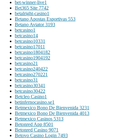
bet-winner-live
1
Bet365 Site 774
2
betalright-casino
1
Betano Apostas Esportivas 55
3
Betano Aviator 319
3
betcasino
1
betcasino1
4
betcasino1033
1
betcasino1701
1
betcasino180418
2
betcasino190419
2
betcasino2
1
betcasino24042
2
betcasino27022
1
betcasino3
1
betcasino3034
1
betcasino3042
2
Betcleo Casino
1
betinfernocasino.se
1
Betmexico Bono De Bienvenida 323
1
Betmexico Bono De Bienvenida 401
3
Betmexico Casinos 531
3
Betonred App 850
1
Betonred Casino 907
1
Betovo Casino Login 749
3