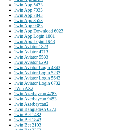
1win App 543
3
1win App 703
3
1win App 784
3
1win App 855
3
1win App 938
3
1win App Download 602
3
1win App Login 180
1
1win App Login 194
3
1win Aviator 182
3
1win Aviator 471
3
1win Aviator 553
3
1win Aviator 629
3
1win Aviator Login 484
3
1win Aviator Login 523
3
1win Aviator Login 564
3
1win Aviator Login 673
2
1Win AZ
2
1win Azerbaycan 478
3
1win Azerbaycan 945
3
1win Azərbaycan
2
1win Bangladesh 627
3
1win Bet 148
2
1win Bet 184
3
1win Bet 210
3