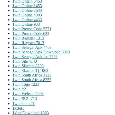
1win Onlain 546
3
1win Online 145
3
1win Online 263
3
1win Online 400
3
1win Online 443
3
1win Online 93
3
1win Promo Code 577
1
1win Promo Code 62
3
1win Register 131
3
1win Register 701
3
1win Senegal Apk 446
3
1win Senegal Apk Download 894
3
1win Senegal Apk Ios 272
6
1win Site 414
3
1win Skachat 820
3
1win Skachat Tj 106
3
1win South Africa 312
3
1win South Africa 825
3
1win Togo 122
3
1win tr
2
1win Website 520
3
1win 후기 71
3
1winbet.ml2
1
1xBet
1
1xbet Download 188
3