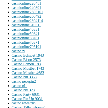
casinionline22045
1
casinionline24039
1
casinionline260310
1
casinionline26049
2
casinionline280411
4
casinionline31031
1
casinionline4033
1
casinionline5034
1
casinionline5046
1
casinionline7037
1
casinionline70519
1
casino
79
Casino Bdmbet 194
3
Casino Bison 257
3
Casino Lemon 18
3
Casino Mostbet 174
3
Casino Mostbet 468
3
Casino N8 335
3
casino neospin
2
casino nl
1
Casino Nv 32
3
Casino Party 603
1
Casino Pin Up 903
1
casino rewards
5
Casino Talletusbonus
1