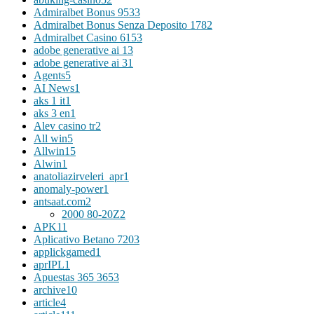
Admiralbet Bonus 953
3
Admiralbet Bonus Senza Deposito 178
2
Admiralbet Casino 615
3
adobe generative ai 1
3
adobe generative ai 3
1
Agents
5
AI News
1
aks 1 it
1
aks 3 en
1
Alev casino tr
2
All win
5
Allwin
15
Alwin
1
anatoliazirveleri_apr
1
anomaly-power
1
antsaat.com
2
2000 80-20Z
2
APK
11
Aplicativo Betano 720
3
applickgamed
1
aprIPL
1
Apuestas 365 365
3
archive
10
article
4