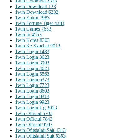
1win Colombia 339
3
1win Download 12
3
1win Download 623
2
1win Entrar 798
3
1win Fortune Tiger 428
3
1win Games 765
3
1win In 455
3
1win Korea 830
3
1win Kz Skachat 901
3
1win Login 148
3
1win Login 362
3
1win Login 399
3
1win Login 462
3
1win Login 556
3
1win Login 637
3
1win Login 772
3
1win Login 860
3
1win Login 931
3
1win Login 992
3
1win Login Ug 391
3
1win Official 570
3
1win Official 784
3
1win Official 950
3
1win Ofitsialnii Sait 431
3
1win Ofitsialnii Sait 636
3