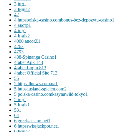
3 інд
1
3 Індія
2
4
2
4 httpspolska-casino.combonus-bez-depozytu-casino
1
4 австр
1
4 інд
1
4 Індія
2
4000 ancorZ
1
426
3
479
3
488-Spinanga Casino
1
4rabet Apk 14
3
4rabet Login 81
3
4rabet Official Site 71
3
5
5
5 httpsallnews.com.ua
1
5 httpsausland-spielen.com
2
5 polska-casino.comkasynawild-tokyo
1
5 інд
1
5 Індія
1
53
1
6
4
6 greek-casino.net
1
6 httpsswissjackpot.net
1
6 Індія
2