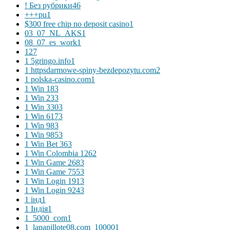
! Без рубрики
46
+++pu
1
$300 free chip no deposit casino
1
03_07_NL_AKS
1
08_07_es_work
1
1
27
1 5gringo.info
1
1 httpsdarmowe-spiny-bezdepozytu.com
2
1 polska-casino.com
1
1 Win 18
3
1 Win 23
3
1 Win 330
3
1 Win 617
3
1 Win 98
3
1 Win 985
3
1 Win Bet 36
3
1 Win Colombia 126
2
1 Win Game 268
3
1 Win Game 755
3
1 Win Login 191
3
1 Win Login 924
3
1 інд
1
1 Індія
1
1_5000_com
1
1_lapapillote08.com_10000
1