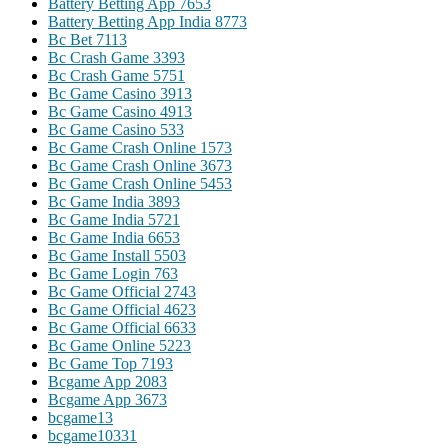
Battery Betting App 765
3
Battery Betting App India 877
3
Bc Bet 711
3
Bc Crash Game 339
3
Bc Crash Game 575
1
Bc Game Casino 391
3
Bc Game Casino 491
3
Bc Game Casino 53
3
Bc Game Crash Online 157
3
Bc Game Crash Online 367
3
Bc Game Crash Online 545
3
Bc Game India 389
3
Bc Game India 572
1
Bc Game India 665
3
Bc Game Install 550
3
Bc Game Login 76
3
Bc Game Official 274
3
Bc Game Official 462
3
Bc Game Official 663
3
Bc Game Online 522
3
Bc Game Top 719
3
Bcgame App 208
3
Bcgame App 367
3
bcgame1
3
bcgame1033
1