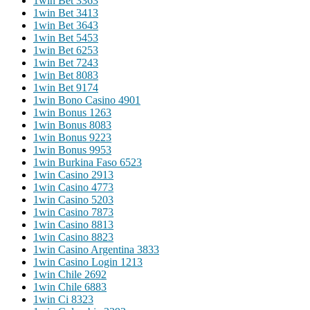
1win Bet 336
3
1win Bet 341
3
1win Bet 364
3
1win Bet 545
3
1win Bet 625
3
1win Bet 724
3
1win Bet 808
3
1win Bet 917
4
1win Bono Casino 490
1
1win Bonus 126
3
1win Bonus 808
3
1win Bonus 922
3
1win Bonus 995
3
1win Burkina Faso 652
3
1win Casino 291
3
1win Casino 477
3
1win Casino 520
3
1win Casino 787
3
1win Casino 881
3
1win Casino 882
3
1win Casino Argentina 383
3
1win Casino Login 121
3
1win Chile 269
2
1win Chile 688
3
1win Ci 832
3