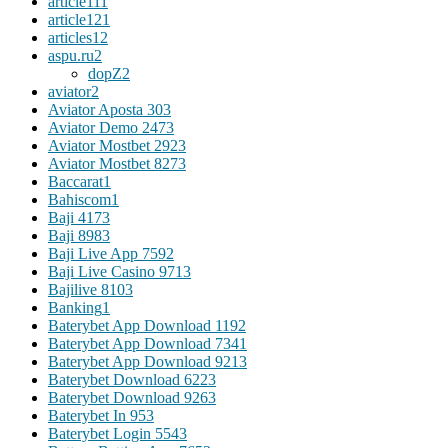
article11
1
article12
1
articles
12
aspu.ru
2
dopZ
2
aviator
2
Aviator Aposta 30
3
Aviator Demo 247
3
Aviator Mostbet 292
3
Aviator Mostbet 827
3
Baccarat
1
Bahiscom
1
Baji 417
3
Baji 898
3
Baji Live App 759
2
Baji Live Casino 971
3
Bajilive 810
3
Banking
1
Baterybet App Download 119
2
Baterybet App Download 734
1
Baterybet App Download 921
3
Baterybet Download 622
3
Baterybet Download 926
3
Baterybet In 95
3
Baterybet Login 554
3