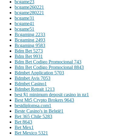
bcgame2
3
bcgame26022
1
bcgame28022
1
bcgame3
1
bcgame4
1
bcgame5
1
Bcgaming 223
3
Bcgaming 249
3
Bcgaming 958
3
Bdm Bet 527
3
Bdm Bet 993
1
Bdm Bet Codigo Promocional 74
3
Bdm Bet Codigo Promocional 884
3
Bdmbet Application 570
3
Bdmbet Avis 705
3
Bdmbet Casino
1
Bdmbet Retrait 121
3
best $1 minimum deposit casino in nz
1
Best Mt5 Crypto Brokers 964
3
bestdiplomsa.com
1
Beste Casino's in België
1
Bet 365 Chile 528
3
Bet 864
3
Bet Mex
1
Bet Mexico 532
1