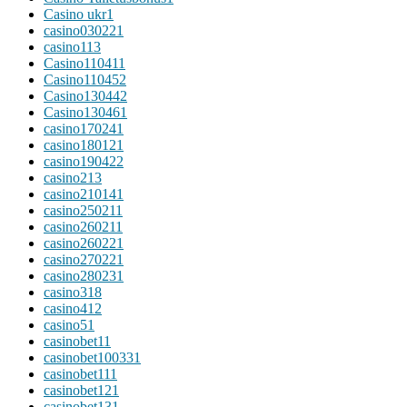
Casino ukr
1
casino03022
1
casino1
13
Casino11041
1
Casino11045
2
Casino13044
2
Casino13046
1
casino17024
1
casino18012
1
casino19042
2
casino2
13
casino21014
1
casino25021
1
casino26021
1
casino26022
1
casino27022
1
casino28023
1
casino3
18
casino4
12
casino5
1
casinobet1
1
casinobet10033
1
casinobet11
1
casinobet12
1
casinobet13
1