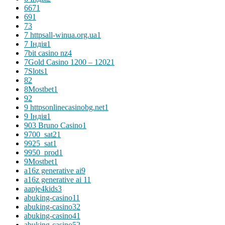
667
1
69
1
7
3
7 httpsall-winua.org.ua
1
7 Індія
1
7bit casino nz
4
7Gold Casino 1200 – 1202
1
7Slots
1
8
2
8Mostbet
1
9
2
9 httpsonlinecasinobg.net
1
9 Індія
1
903 Bruno Casino
1
9700_sat2
1
9925_sat
1
9950_prod
1
9Mostbet
1
a16z generative ai
9
a16z generative ai 1
1
aapje4kids
3
abuking-casino1
1
abuking-casino3
2
abuking-casino4
1
abuking-casino5
2