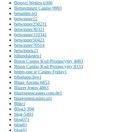
Betovo Wetten 630
6
Betpremium Casino 999
3
betunlim.pt
1
betwinner1
2
betwinner25023
1
betwinner3032
1
betwinner31034
1
betwinner5042
1
betwinner7051
4
betwinneк2
1
billundskolen
1
Bison Casino Kod Promocyjny 408
3
Bison Casino Kod Promocyjny 833
3
bistro-one.ie Casino Friday
1
bjbajiapp.live
1
Blaze Aposta 685
3
Blazer Jogos 486
3
blazespinscasino.com.de
1
blazespinscasino.pl
1
Blitz
1
Blog
3 394
blog-549
1
blog07
1
blog8
1
blog9
1