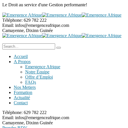
Le Droit au service
d'une Gestion performante!
Téléphone:
629 782 222
Email:
infos@emergenceafrique.com
Camayenne, Dixinn
Guinée
Accueil
A Propos
Emergence Afrique
Notre Équipe
Offre d’Emploi
FAQs
Nos Metiers
Formation
Actualité
Contact
Téléphone:
629 782 222
Email:
infos@emergenceafrique.com
Camayenne, Dixinn
Guinée
Prendre RDV