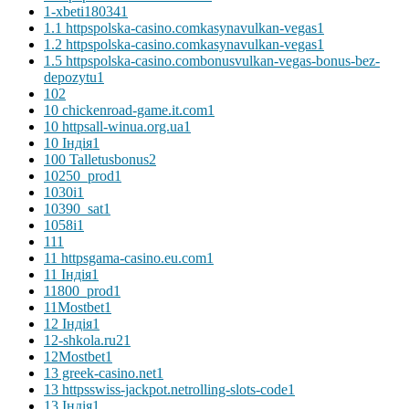
1-xbeti18034
1
1.1 httpspolska-casino.comkasynavulkan-vegas
1
1.2 httpspolska-casino.comkasynavulkan-vegas
1
1.5 httpspolska-casino.combonusvulkan-vegas-bonus-bez-
depozytu
1
10
2
10 chickenroad-game.it.com
1
10 httpsall-winua.org.ua
1
10 Індія
1
100 Talletusbonus
2
10250_prod
1
1030i
1
10390_sat
1
1058i
1
11
1
11 httpsgama-casino.eu.com
1
11 Індія
1
11800_prod
1
11Mostbet
1
12 Індія
1
12-shkola.ru2
1
12Mostbet
1
13 greek-casino.net
1
13 httpsswiss-jackpot.netrolling-slots-code
1
13 Індія
1