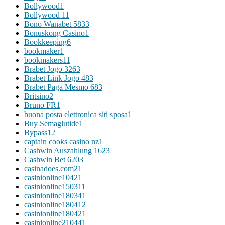
Bollywood
1
Bollywood 1
1
Bono Wanabet 583
3
Bonuskong Casino
1
Bookkeeping
6
bookmaker
1
bookmakers1
1
Brabet Jogo 326
3
Brabet Link Jogo 48
3
Brabet Paga Mesmo 68
3
Britsino
2
Bruno FR
1
buona posta elettronica siti sposa
1
Buy Semaglutide
1
Bypass
12
captain cooks casino nz
1
Cashwin Auszahlung 162
3
Cashwin Bet 620
3
casinadoes.com2
1
casinionline1042
1
casinionline15031
1
casinionline18034
1
casinionline18041
2
casinionline18042
1
casinionline21044
1