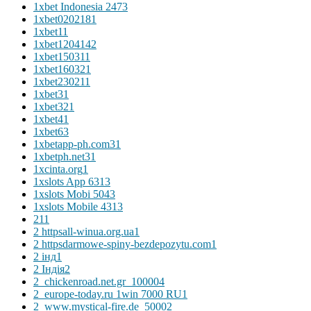
1xbet Indonesia 247
3
1xbet020218
1
1xbet1
1
1xbet120414
2
1xbet15031
1
1xbet16032
1
1xbet23021
1
1xbet3
1
1xbet32
1
1xbet4
1
1xbet6
3
1xbetapp-ph.com3
1
1xbetph.net3
1
1xcinta.org
1
1xslots App 631
3
1xslots Mobi 504
3
1xslots Mobile 431
3
2
11
2 httpsall-winua.org.ua
1
2 httpsdarmowe-spiny-bezdepozytu.com
1
2 інд
1
2 Індія
2
2_chickenroad.net.gr_10000
4
2_europe-today.ru 1win 7000 RU
1
2_www.mystical-fire.de_5000
2