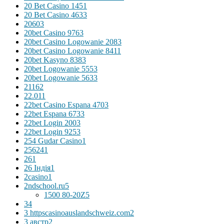
20 Bet Casino 145
1
20 Bet Casino 463
3
2060
3
20bet Casino 976
3
20bet Casino Logowanie 208
3
20bet Casino Logowanie 841
1
20bet Kasyno 838
3
20bet Logowanie 555
3
20bet Logowanie 563
3
2116
2
22.01
1
22bet Casino Espana 470
3
22bet Espana 673
3
22bet Login 200
3
22bet Login 925
3
254 Gudar Casino
1
256
241
26
1
26 Індія
1
2casino
1
2ndschool.ru
5
1500 80-20Z
5
3
4
3 httpscasinoauslandschweiz.com
2
3 австр
2