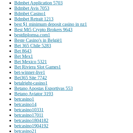
Bdmbet Application 570
3
Bdmbet Avis 705
3
Bdmbet Casino
1
Bdmbet Retrait 121
3
best $1 minimum deposit casino in nz
1
Best Mt5 Crypto Brokers 964
3
bestdiplomsa.com
1
Beste Casino's in België
1
Bet 365 Chile 528
3
Bet 864
3
Bet Mex
1
Bet Mexico 532
1
Bet Riviera Slot Games
1
bet-winner-live
1
Bet365 Site 774
2
betalright-casino
1
Betano Apostas Esportivas 55
3
Betano Aviator 319
3
betcasino
1
betcasino1
4
betcasino1033
1
betcasino1701
1
betcasino180418
2
betcasino190419
2
betcasino2
1