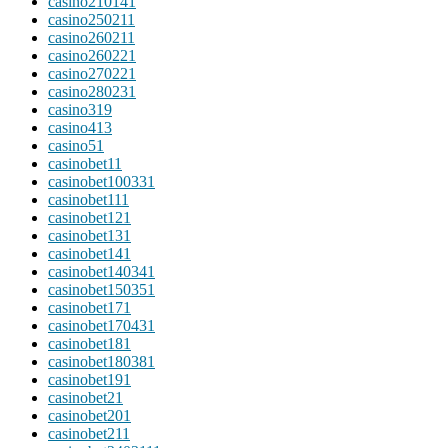
casino21014
1
casino25021
1
casino26021
1
casino26022
1
casino27022
1
casino28023
1
casino3
19
casino4
13
casino5
1
casinobet1
1
casinobet10033
1
casinobet11
1
casinobet12
1
casinobet13
1
casinobet14
1
casinobet14034
1
casinobet15035
1
casinobet17
1
casinobet17043
1
casinobet18
1
casinobet18038
1
casinobet19
1
casinobet2
1
casinobet20
1
casinobet21
1