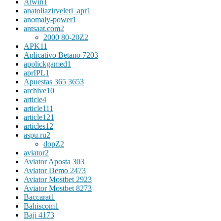
Alwin
1
anatoliazirveleri_apr
1
anomaly-power
1
antsaat.com
2
2000 80-20Z
2
APK
11
Aplicativo Betano 720
3
applickgamed
1
aprIPL
1
Apuestas 365 365
3
archive
10
article
4
article11
1
article12
1
articles
12
aspu.ru
2
dopZ
2
aviator
2
Aviator Aposta 30
3
Aviator Demo 247
3
Aviator Mostbet 292
3
Aviator Mostbet 827
3
Baccarat
1
Bahiscom
1
Baji 417
3