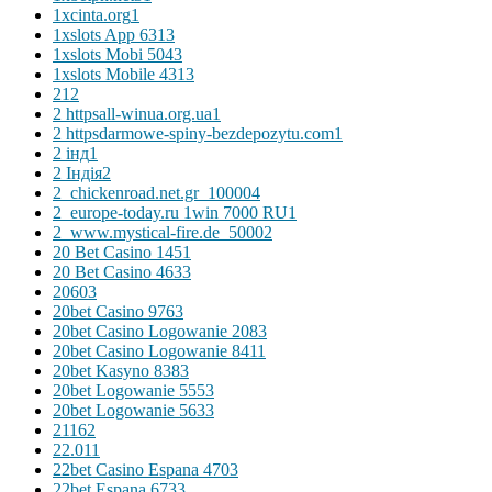
1xcinta.org
1
1xslots App 631
3
1xslots Mobi 504
3
1xslots Mobile 431
3
2
12
2 httpsall-winua.org.ua
1
2 httpsdarmowe-spiny-bezdepozytu.com
1
2 інд
1
2 Індія
2
2_chickenroad.net.gr_10000
4
2_europe-today.ru 1win 7000 RU
1
2_www.mystical-fire.de_5000
2
20 Bet Casino 145
1
20 Bet Casino 463
3
2060
3
20bet Casino 976
3
20bet Casino Logowanie 208
3
20bet Casino Logowanie 841
1
20bet Kasyno 838
3
20bet Logowanie 555
3
20bet Logowanie 563
3
2116
2
22.01
1
22bet Casino Espana 470
3
22bet Espana 673
3