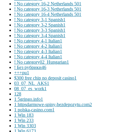
! No category 16-2 Netherlands 50
1
! No category 16-3 Netherlands 50
1
! No category 16-4 Netherlands 50
1
! No category 3-1 Spanish
1
! No category 3-2 Spanish
1
! No category 3-3 Spanish
1
! No category 3-4 Spanish
1
! No category 4-1 Italian
1
! No category 4-2 Italian
1
! No category 4-3 Italian
1
! No category 4-4 Italian
1
! No category02_Hungarian
1
! Без рубрики
46
+++pu
1
$300 free chip no deposit casino
1
03_07_NL_AKS
1
08_07_es_work
1
1
28
1 5gringo.info
1
1 httpsdarmowe-spiny-bezdepozytu.com
2
1 polska-casino.com
1
1 Win 18
3
1 Win 23
3
1 Win 330
3
1 Win 617
3