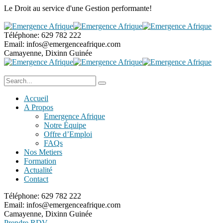
Le Droit au service
d'une Gestion performante!
Téléphone:
629 782 222
Email:
infos@emergenceafrique.com
Camayenne, Dixinn
Guinée
Accueil
A Propos
Emergence Afrique
Notre Équipe
Offre d’Emploi
FAQs
Nos Metiers
Formation
Actualité
Contact
Téléphone:
629 782 222
Email:
infos@emergenceafrique.com
Camayenne, Dixinn
Guinée
Prendre RDV