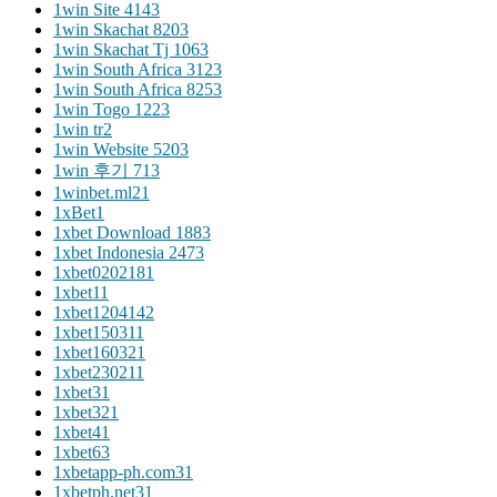
1win Site 414
3
1win Skachat 820
3
1win Skachat Tj 106
3
1win South Africa 312
3
1win South Africa 825
3
1win Togo 122
3
1win tr
2
1win Website 520
3
1win 후기 71
3
1winbet.ml2
1
1xBet
1
1xbet Download 188
3
1xbet Indonesia 247
3
1xbet020218
1
1xbet1
1
1xbet120414
2
1xbet15031
1
1xbet16032
1
1xbet23021
1
1xbet3
1
1xbet32
1
1xbet4
1
1xbet6
3
1xbetapp-ph.com3
1
1xbetph.net3
1