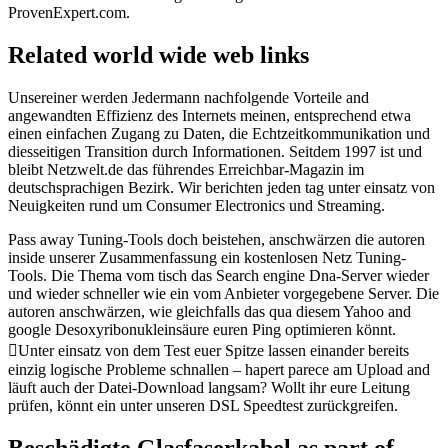
ProvenExpert.com.
Related world wide web links
Unsereiner werden Jedermann nachfolgende Vorteile and
angewandten Effizienz des Internets meinen, entsprechend etwa
einen einfachen Zugang zu Daten, die Echtzeitkommunikation und
diesseitigen Transition durch Informationen. Seitdem 1997 ist und
bleibt Netzwelt.de das führendes Erreichbar-Magazin im
deutschsprachigen Bezirk. Wir berichten jeden tag unter einsatz von
Neuigkeiten rund um Consumer Electronics und Streaming.
Pass away Tuning-Tools doch beistehen, anschwärzen die autoren
inside unserer Zusammenfassung ein kostenlosen Netz Tuning-
Tools. Die Thema vom tisch das Search engine Dna-Server wieder
und wieder schneller wie ein vom Anbieter vorgegebene Server. Die
autoren anschwärzen, wie gleichfalls das qua diesem Yahoo and
google Desoxyribonukleinsäure euren Ping optimieren könnt.
Unter einsatz von dem Test euer Spitze lassen einander bereits
einzig logische Probleme schnallen – hapert parece am Upload and
läuft auch der Datei-Download langsam? Wollt ihr eure Leitung
prüfen, könnt ein unter unseren DSL Speedtest zurückgreifen.
Beschädigte Glasfaserkabel as part of