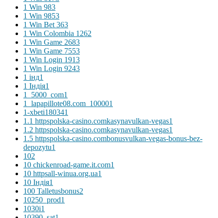
1 Win 98
3
1 Win 985
3
1 Win Bet 36
3
1 Win Colombia 126
2
1 Win Game 268
3
1 Win Game 755
3
1 Win Login 191
3
1 Win Login 924
3
1 інд
1
1 Індія
1
1_5000_com
1
1_lapapillote08.com_10000
1
1-xbeti18034
1
1.1 httpspolska-casino.comkasynavulkan-vegas
1
1.2 httpspolska-casino.comkasynavulkan-vegas
1
1.5 httpspolska-casino.combonusvulkan-vegas-bonus-bez-
depozytu
1
10
2
10 chickenroad-game.it.com
1
10 httpsall-winua.org.ua
1
10 Індія
1
100 Talletusbonus
2
10250_prod
1
1030i
1
10390_sat
1