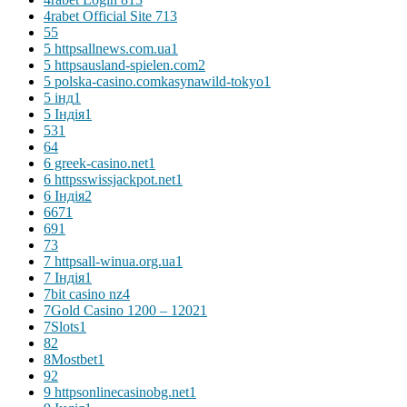
4rabet Official Site 71
3
5
5
5 httpsallnews.com.ua
1
5 httpsausland-spielen.com
2
5 polska-casino.comkasynawild-tokyo
1
5 інд
1
5 Індія
1
53
1
6
4
6 greek-casino.net
1
6 httpsswissjackpot.net
1
6 Індія
2
667
1
69
1
7
3
7 httpsall-winua.org.ua
1
7 Індія
1
7bit casino nz
4
7Gold Casino 1200 – 1202
1
7Slots
1
8
2
8Mostbet
1
9
2
9 httpsonlinecasinobg.net
1