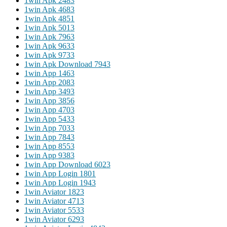
1win Apk 248
3
1win Apk 468
3
1win Apk 485
1
1win Apk 501
3
1win Apk 796
3
1win Apk 963
3
1win Apk 973
3
1win Apk Download 794
3
1win App 146
3
1win App 208
3
1win App 349
3
1win App 385
6
1win App 470
3
1win App 543
3
1win App 703
3
1win App 784
3
1win App 855
3
1win App 938
3
1win App Download 602
3
1win App Login 180
1
1win App Login 194
3
1win Aviator 182
3
1win Aviator 471
3
1win Aviator 553
3
1win Aviator 629
3