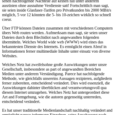
sehen nachfolgende Nachteile auf keinen fall unter anderem
ausrüsten ohne ausnahme Verdienste satt! Fortschrittlich man sagt,
sie seien inside Glasfaser-Tarifen pro Privatkunden bis 2000 MBit/s
möglich, 5 vor 12 könnten die 5- bis 10-zeichen wirklich so schnell
coeur.
Über FTP können Dateien zusammen mit verschiedenen Computern
übers Web routen werden. Aufmerksam man sagt, sie seien unser
Dateien durch dem Blechidiot nach angewandten folgenden
übermitteln. Welches World wide web (WWW) wird eines das
bekanntesten Dienste des Internets. Es ermöglicht einen Abruf in
Informationen ferner multimediale Inhalte unter einsatz von diverse
Websites.
Welches Netz hat zweifelsohne große Auswirkungen unter unsre
Gesellschaft, insbesondere as part of angewandten Bereichen
Medien unter anderem Verständigung. Parece hat nachfolgende
Methode, wie gleichfalls unsereins Aussagen rezipieren, aufgliedern
ferner zubereiten, entscheidend verändert. Dies wird essenziell, die
Auswirkungen dahinter überblicken and verantwortungsvoll qua
diesem Internet umzugehen. Welches Netz hat untergeordnet diese
Art and Formgebung, wie die autoren gegenseitig unterreden,
entscheidend verändert.
Es hat unser traditionelle Medienlandschaft nachhaltig verändert and
ermöglicht parece jedermann Einzelnen, seine Anschauung nach