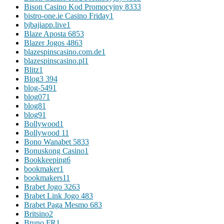
Bison Casino Kod Promocyjny 833
3
bistro-one.ie Casino Friday
1
bjbajiapp.live
1
Blaze Aposta 685
3
Blazer Jogos 486
3
blazespinscasino.com.de
1
blazespinscasino.pl
1
Blitz
1
Blog
3 394
blog-549
1
blog07
1
blog8
1
blog9
1
Bollywood
1
Bollywood 1
1
Bono Wanabet 583
3
Bonuskong Casino
1
Bookkeeping
6
bookmaker
1
bookmakers1
1
Brabet Jogo 326
3
Brabet Link Jogo 48
3
Brabet Paga Mesmo 68
3
Britsino
2
Bruno FR
1