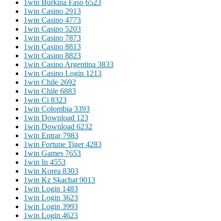
1win Burkina Faso 652
3
1win Casino 291
3
1win Casino 477
3
1win Casino 520
3
1win Casino 787
3
1win Casino 881
3
1win Casino 882
3
1win Casino Argentina 383
3
1win Casino Login 121
3
1win Chile 269
2
1win Chile 688
3
1win Ci 832
3
1win Colombia 339
3
1win Download 12
3
1win Download 623
2
1win Entrar 798
3
1win Fortune Tiger 428
3
1win Games 765
3
1win In 455
3
1win Korea 830
3
1win Kz Skachat 901
3
1win Login 148
3
1win Login 362
3
1win Login 399
3
1win Login 462
3