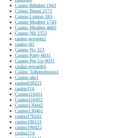
Casino Bdmbet 194
3
Casino Bison 257
3
Casino Lemon 18
3
Casino Mostbet 174
3
Casino Mostbet 468
3
Casino N8 335
3
casino neospin
2
casino nl
1
Casino Nv 32
3
Casino Party 603
1
Casino Pin Up 903
1
casino rewards
5
Casino Talletusbonus
1
Casino ukr
1
casino03022
1
casino1
14
Casino11041
1
Casino11045
2
Casino13044
2
Casino13046
1
casino17024
1
casino18012
1
casino19042
2
casino2
14