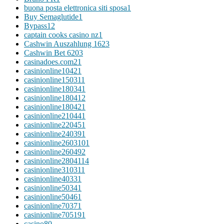
buona posta elettronica siti sposa
1
Buy Semaglutide
1
Bypass
12
captain cooks casino nz
1
Cashwin Auszahlung 162
3
Cashwin Bet 620
3
casinadoes.com2
1
casinionline1042
1
casinionline15031
1
casinionline18034
1
casinionline18041
2
casinionline18042
1
casinionline21044
1
casinionline22045
1
casinionline24039
1
casinionline260310
1
casinionline26049
2
casinionline280411
4
casinionline31031
1
casinionline4033
1
casinionline5034
1
casinionline5046
1
casinionline7037
1
casinionline70519
1
casino
80