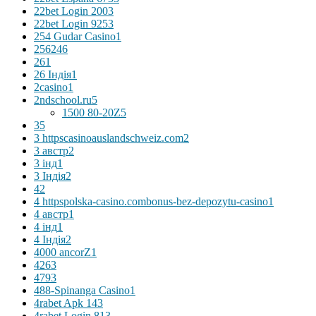
22bet Login 200
3
22bet Login 925
3
254 Gudar Casino
1
256
246
26
1
26 Індія
1
2casino
1
2ndschool.ru
5
1500 80-20Z
5
3
5
3 httpscasinoauslandschweiz.com
2
3 австр
2
3 інд
1
3 Індія
2
4
2
4 httpspolska-casino.combonus-bez-depozytu-casino
1
4 австр
1
4 інд
1
4 Індія
2
4000 ancorZ
1
426
3
479
3
488-Spinanga Casino
1
4rabet Apk 14
3
4rabet Login 81
3