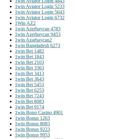
1win Aviator Login 484
3
1win Aviator Login 523
3
1win Aviator Login 564
3
1win Aviator Login 673
2
1Win AZ
2
1win Azerbaycan 478
3
1win Azerbaycan 945
3
1win Azərbaycan
2
1win Bangladesh 627
3
1win Bet 148
2
1win Bet 184
3
1win Bet 210
3
1win Bet 336
3
1win Bet 341
3
1win Bet 364
3
1win Bet 545
3
1win Bet 625
3
1win Bet 724
3
1win Bet 808
3
1win Bet 917
4
1win Bono Casino 490
1
1win Bonus 126
3
1win Bonus 808
3
1win Bonus 922
3
1win Bonus 995
3