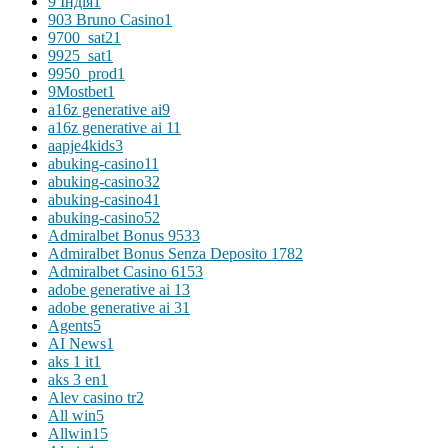
9 Індія
1
903 Bruno Casino
1
9700_sat2
1
9925_sat
1
9950_prod
1
9Mostbet
1
a16z generative ai
9
a16z generative ai 1
1
aapje4kids
3
abuking-casino1
1
abuking-casino3
2
abuking-casino4
1
abuking-casino5
2
Admiralbet Bonus 953
3
Admiralbet Bonus Senza Deposito 178
2
Admiralbet Casino 615
3
adobe generative ai 1
3
adobe generative ai 3
1
Agents
5
AI News
1
aks 1 it
1
aks 3 en
1
Alev casino tr
2
All win
5
Allwin
15