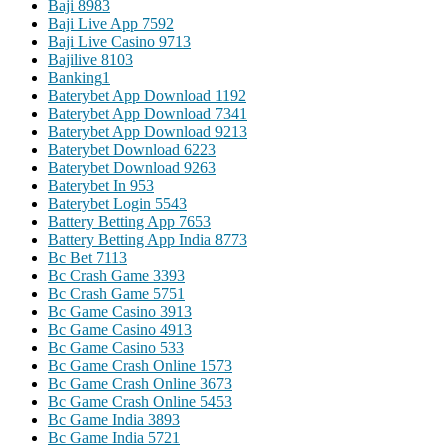
Baji 898
3
Baji Live App 759
2
Baji Live Casino 971
3
Bajilive 810
3
Banking
1
Baterybet App Download 119
2
Baterybet App Download 734
1
Baterybet App Download 921
3
Baterybet Download 622
3
Baterybet Download 926
3
Baterybet In 95
3
Baterybet Login 554
3
Battery Betting App 765
3
Battery Betting App India 877
3
Bc Bet 711
3
Bc Crash Game 339
3
Bc Crash Game 575
1
Bc Game Casino 391
3
Bc Game Casino 491
3
Bc Game Casino 53
3
Bc Game Crash Online 157
3
Bc Game Crash Online 367
3
Bc Game Crash Online 545
3
Bc Game India 389
3
Bc Game India 572
1