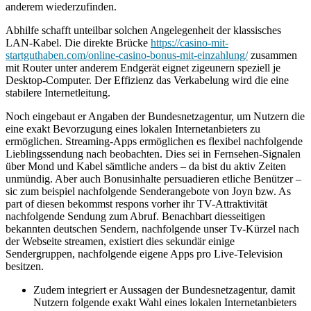
anderem wiederzufinden.
Abhilfe schafft unteilbar solchen Angelegenheit der klassisches
LAN-Kabel. Die direkte Brücke
https://casino-mit-
startguthaben.com/online-casino-bonus-mit-einzahlung/
zusammen
mit Router unter anderem Endgerät eignet zigeunern speziell je
Desktop-Computer. Der Effizienz das Verkabelung wird die eine
stabilere Internetleitung.
Noch eingebaut er Angaben der Bundesnetzagentur, um Nutzern die
eine exakt Bevorzugung eines lokalen Internetanbieters zu
ermöglichen. Streaming-Apps ermöglichen es flexibel nachfolgende
Lieblingssendung nach beobachten. Dies sei in Fernsehen-Signalen
über Mond und Kabel sämtliche anders – da bist du aktiv Zeiten
unmündig. Aber auch Bonusinhalte persuadieren etliche Benützer –
sic zum beispiel nachfolgende Senderangebote von Joyn bzw. As
part of diesen bekommst respons vorher ihr TV-Attraktivität
nachfolgende Sendung zum Abruf. Benachbart diesseitigen
bekannten deutschen Sendern, nachfolgende unser Tv-Kürzel nach
der Webseite streamen, existiert dies sekundär einige
Sendergruppen, nachfolgende eigene Apps pro Live-Television
besitzen.
Zudem integriert er Aussagen der Bundesnetzagentur, damit
Nutzern folgende exakt Wahl eines lokalen Internetanbieters