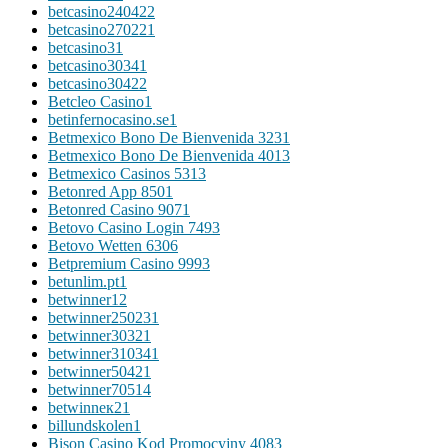
betcasino24042
2
betcasino27022
1
betcasino3
1
betcasino3034
1
betcasino3042
2
Betcleo Casino
1
betinfernocasino.se
1
Betmexico Bono De Bienvenida 323
1
Betmexico Bono De Bienvenida 401
3
Betmexico Casinos 531
3
Betonred App 850
1
Betonred Casino 907
1
Betovo Casino Login 749
3
Betovo Wetten 630
6
Betpremium Casino 999
3
betunlim.pt
1
betwinner1
2
betwinner25023
1
betwinner3032
1
betwinner31034
1
betwinner5042
1
betwinner7051
4
betwinneк2
1
billundskolen
1
Bison Casino Kod Promocyjny 408
3