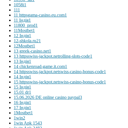
1058i
1
11
1
11 httpsgama-casino.eu.com
1
11 Індія
1
11800_prod
1
11Mostbet
1
12 Індія
1
12-shkola.ru2
1
12Mostbet
1
13 greek-casino.net
1
13 httpsswiss-jackpot.netrolling-slots-code
1
13 Індія
1
14 chickenroad-game.it.com
1
14 httpsswiss-jackpot.netswiss-casino-bonus-code
1
14 Індія
1
15 httpsswiss-jackpot.netswiss-casino-bonus-code
1
15 Індія
1
15.01 dr
1
15.06.2026 DE online casino paypal
3
16 Індія
1
17 Індія
1
1Mostbet
1
1win
2
1win Apk 154
3