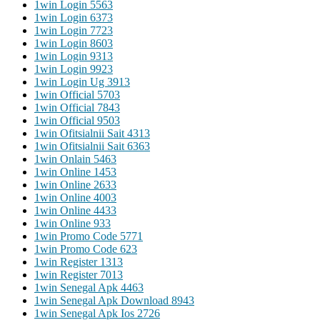
1win Login 556
3
1win Login 637
3
1win Login 772
3
1win Login 860
3
1win Login 931
3
1win Login 992
3
1win Login Ug 391
3
1win Official 570
3
1win Official 784
3
1win Official 950
3
1win Ofitsialnii Sait 431
3
1win Ofitsialnii Sait 636
3
1win Onlain 546
3
1win Online 145
3
1win Online 263
3
1win Online 400
3
1win Online 443
3
1win Online 93
3
1win Promo Code 577
1
1win Promo Code 62
3
1win Register 131
3
1win Register 701
3
1win Senegal Apk 446
3
1win Senegal Apk Download 894
3
1win Senegal Apk Ios 272
6