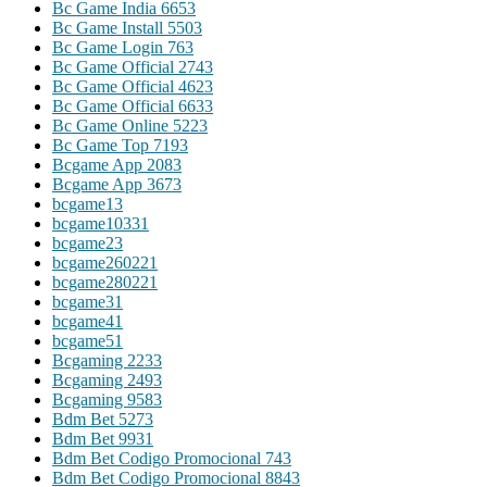
Bc Game India 665
3
Bc Game Install 550
3
Bc Game Login 76
3
Bc Game Official 274
3
Bc Game Official 462
3
Bc Game Official 663
3
Bc Game Online 522
3
Bc Game Top 719
3
Bcgame App 208
3
Bcgame App 367
3
bcgame1
3
bcgame1033
1
bcgame2
3
bcgame26022
1
bcgame28022
1
bcgame3
1
bcgame4
1
bcgame5
1
Bcgaming 223
3
Bcgaming 249
3
Bcgaming 958
3
Bdm Bet 527
3
Bdm Bet 993
1
Bdm Bet Codigo Promocional 74
3
Bdm Bet Codigo Promocional 884
3