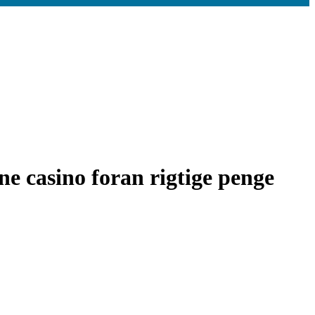
line casino foran rigtige penge