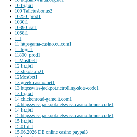
10 Індія
1
100 Talletusbonus
2
10250_prod
1
1030i
1
10390_sat
1
1058i
1
11
1
11 httpsgama-casino.eu.com
1
11 Індія
1
11800_prod
1
11Mostbet
1
12 Індія
1
12-shkola.ru2
1
12Mostbet
1
13 greek-casino.net
1
13 httpsswiss-jackpot.netrolling-slots-code
1
13 Індія
1
14 chickenroad-game.it.com
1
14 httpsswiss-jackpot.netswiss-casino-bonus-code
1
14 Індія
1
15 httpsswiss-jackpot.netswiss-casino-bonus-code
1
15 Індія
1
15.01 dr
1
15.06.2026 DE online casino paypal
3