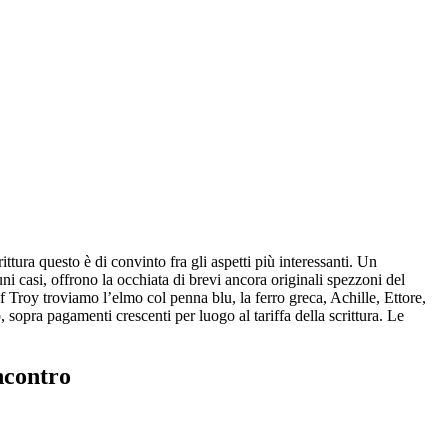
ittura questo è di convinto fra gli aspetti più interessanti. Un
lcuni casi, offrono la occhiata di brevi ancora originali spezzoni del
 Troy troviamo l’elmo col penna blu, la ferro greca, Achille, Ettore,
sopra pagamenti crescenti per luogo al tariffa della scrittura. Le
incontro