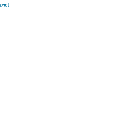
zytu
1