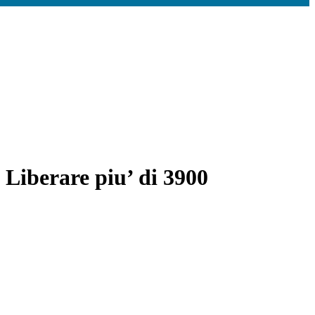
 Liberare piu’ di 3900