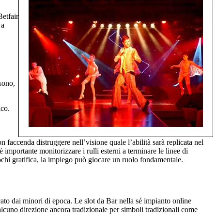
Betfair
 a
 sono,
ico.
faccenda distruggere nell’visione quale l’abilità sarà replicata nel
importante monitorizzare i rulli esterni a terminare le linee di
iochi gratifica, la impiego può giocare un ruolo fondamentale.
to dai minori di epoca. Le slot da Bar nella sé impianto online
alcuno direzione ancora tradizionale per simboli tradizionali come