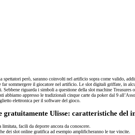
a spettatori però, saranno coinvolti nel artificio sopra come valido, addir
 far sommergere il giocatore nel artificio.
Le slot digitali griffate, in a
. Sebbene riguarda i simboli a questione della slot machine Treasures of
i abbiamo appresso le tradizionali cinque carte da poker dal 9 all’Asso, 
ietto elettronica per il software del gioco.
e gratuitamente Ulisse: caratteristiche del 
ra limitata, facili da deporre ancora da conoscere.
che dei slot online gratifica ad esempio amplificheranno le tue vincite.