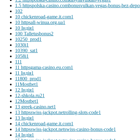
1.5 httpspolska-casino.combonusvulkan-vegas-bonus-bez-depo
10
2
10 chickenroad-game.it.com
1
10 httpsall-winua.org.ua
1
10 Індія
1
100 Talletusbonus
2
10250_prod
1
1030i
1
10390_sat
1
1058i
1
11
1
11 httpsgama-casino.eu.com
1
11 Індія
1
11800_prod
1
11Mostbet
1
12 Індія
1
12-shkola.ru2
1
12Mostbet
1
13 greek-casino.net
1
13 httpsswiss-jackpot.netrolling-slots-code
1
13 Індія
1
14 chickenroad-game.it.com
1
14 httpsswiss-jackpot.netswiss-casino-bonus-code
1
14 Індія
1