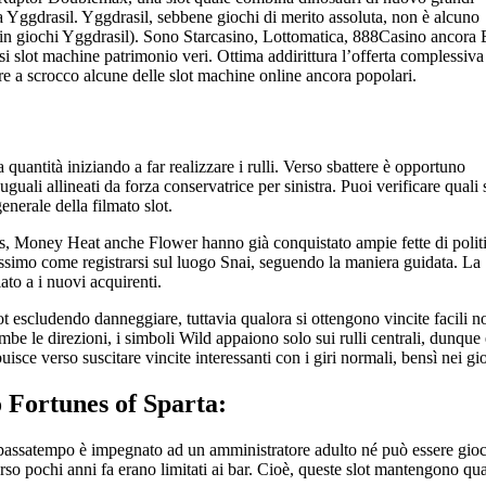
ta Yggdrasil. Yggdrasil, sebbene giochi di merito assoluta, non è alcuno
ori in giochi Yggdrasil). Sono Starcasino, Lottomatica, 888Casino ancora 
i slot machine patrimonio veri. Ottima addirittura l’offerta complessiva
are a scrocco alcune delle slot machine online ancora popolari.
 quantità iniziando a far realizzare i rulli. Verso sbattere è opportuno
uali allineati da forza conservatrice per sinistra. Puoi verificare quali
enerale della filmato slot.
s, Money Heat anche Flower hanno già conquistato ampie fette di polit
ossimo come registrarsi sul luogo Snai, seguendo la maniera guidata. La
ato a i nuovi acquirenti.
escludendo danneggiare, tuttavia qualora si ottengono vincite facili non 
 le direzioni, i simboli Wild appaiono solo sui rulli centrali, dunque è 
sce verso suscitare vincite interessanti con i giri normali, bensì nei g
o Fortunes of Sparta:
 passatempo è impegnato ad un amministratore adulto né può essere gioca
so pochi anni fa erano limitati ai bar. Cioè, queste slot mantengono qu