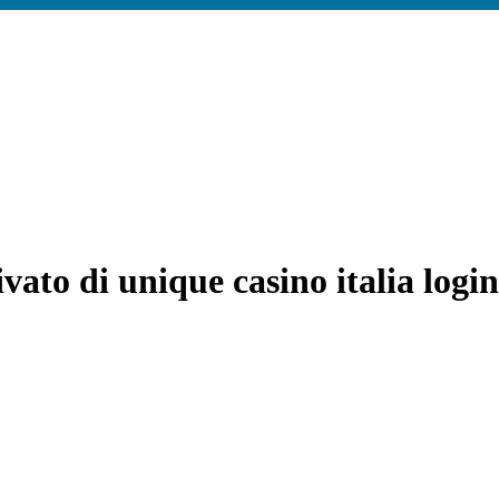
ato di unique casino italia login