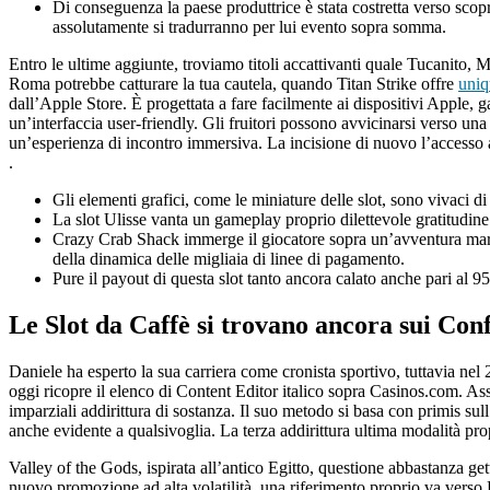
Di conseguenza la paese produttrice è stata costretta verso scop
assolutamente si tradurranno per lui evento sopra somma.
Entro le ultime aggiunte, troviamo titoli accattivanti quale Tucanito
Roma potrebbe catturare la tua cautela, quando Titan Strike offre
uniq
dall’Apple Store. È progettata a fare facilmente ai dispositivi Apple, 
un’interfaccia user-friendly. Gli fruitori possono avvicinarsi verso una 
un’esperienza di incontro immersiva. La incisione di nuovo l’accesso all
.
Gli elementi grafici, come le miniature delle slot, sono vivaci di
La slot Ulisse vanta un gameplay proprio dilettevole gratitudine 
Crazy Crab Shack immerge il giocatore sopra un’avventura mari
della dinamica delle migliaia di linee di pagamento.
Pure il payout di questa slot tanto ancora calato anche pari al 9
Le Slot da Caffè si trovano ancora sui Con
Daniele ha esperto la sua carriera come cronista sportivo, tuttavia nel 
oggi ricopre il elenco di Content Editor italico sopra Casinos.com. Ass
imparziali addirittura di sostanza. Il suo metodo si basa con primis sull
anche evidente a qualsivoglia. La terza addirittura ultima modalità pro
Valley of the Gods, ispirata all’antico Egitto, questione abbastanza gett
nuovo promozione ad alta volatilità, una riferimento proprio va vers