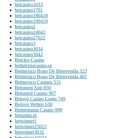
betcasino1033
betcasino1701
betcasino180418
betcasino190419
betcasino2
betcasino24042
betcasino27022
betcasino3
betcasino3034
betcasino3042
Betcleo Casino
betinfernocasino.se
Betmexico Bono De Bienvenida 323
Betmexico Bono De Bienvenida 401
Betmexico Casinos 531
Betonred App 850
Betonred Casino 907
Betovo Casino Login 749
Betovo Wetten 630
Betpremium Casino 999
betunlim.pt
betwinner1
betwinner25023
betwinner3032
betwinner31034