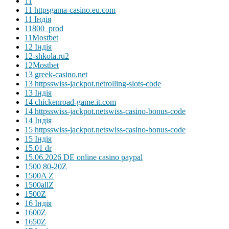
11
11 httpsgama-casino.eu.com
11 Індія
11800_prod
11Mostbet
12 Індія
12-shkola.ru2
12Mostbet
13 greek-casino.net
13 httpsswiss-jackpot.netrolling-slots-code
13 Індія
14 chickenroad-game.it.com
14 httpsswiss-jackpot.netswiss-casino-bonus-code
14 Індія
15 httpsswiss-jackpot.netswiss-casino-bonus-code
15 Індія
15.01 dr
15.06.2026 DE online casino paypal
1500 80-20Z
1500A Z
1500allZ
1500Z
16 Індія
1600Z
1650Z