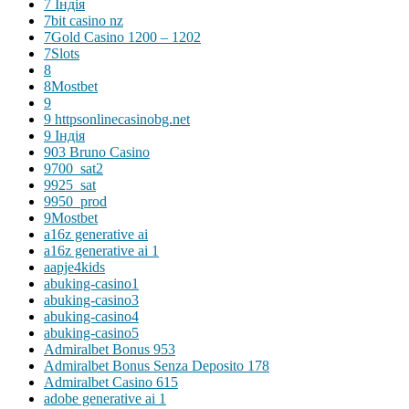
7 Індія
7bit casino nz
7Gold Casino 1200 – 1202
7Slots
8
8Mostbet
9
9 httpsonlinecasinobg.net
9 Індія
903 Bruno Casino
9700_sat2
9925_sat
9950_prod
9Mostbet
a16z generative ai
a16z generative ai 1
aapje4kids
abuking-casino1
abuking-casino3
abuking-casino4
abuking-casino5
Admiralbet Bonus 953
Admiralbet Bonus Senza Deposito 178
Admiralbet Casino 615
adobe generative ai 1