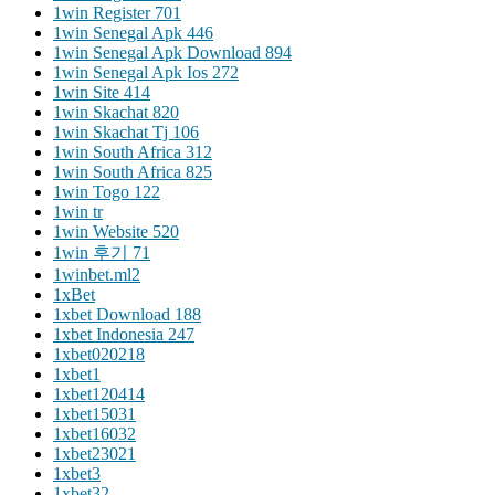
1win Register 701
1win Senegal Apk 446
1win Senegal Apk Download 894
1win Senegal Apk Ios 272
1win Site 414
1win Skachat 820
1win Skachat Tj 106
1win South Africa 312
1win South Africa 825
1win Togo 122
1win tr
1win Website 520
1win 후기 71
1winbet.ml2
1xBet
1xbet Download 188
1xbet Indonesia 247
1xbet020218
1xbet1
1xbet120414
1xbet15031
1xbet16032
1xbet23021
1xbet3
1xbet32