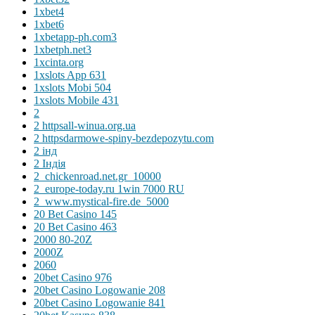
1xbet4
1xbet6
1xbetapp-ph.com3
1xbetph.net3
1xcinta.org
1xslots App 631
1xslots Mobi 504
1xslots Mobile 431
2
2 httpsall-winua.org.ua
2 httpsdarmowe-spiny-bezdepozytu.com
2 інд
2 Індія
2_chickenroad.net.gr_10000
2_europe-today.ru 1win 7000 RU
2_www.mystical-fire.de_5000
20 Bet Casino 145
20 Bet Casino 463
2000 80-20Z
2000Z
2060
20bet Casino 976
20bet Casino Logowanie 208
20bet Casino Logowanie 841