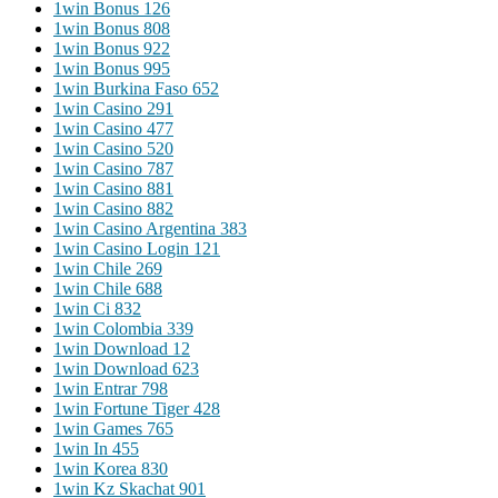
1win Bonus 126
1win Bonus 808
1win Bonus 922
1win Bonus 995
1win Burkina Faso 652
1win Casino 291
1win Casino 477
1win Casino 520
1win Casino 787
1win Casino 881
1win Casino 882
1win Casino Argentina 383
1win Casino Login 121
1win Chile 269
1win Chile 688
1win Ci 832
1win Colombia 339
1win Download 12
1win Download 623
1win Entrar 798
1win Fortune Tiger 428
1win Games 765
1win In 455
1win Korea 830
1win Kz Skachat 901