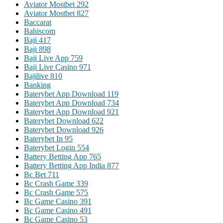
Aviator Mostbet 292
Aviator Mostbet 827
Baccarat
Bahiscom
Baji 417
Baji 898
Baji Live App 759
Baji Live Casino 971
Bajilive 810
Banking
Baterybet App Download 119
Baterybet App Download 734
Baterybet App Download 921
Baterybet Download 622
Baterybet Download 926
Baterybet In 95
Baterybet Login 554
Battery Betting App 765
Battery Betting App India 877
Bc Bet 711
Bc Crash Game 339
Bc Crash Game 575
Bc Game Casino 391
Bc Game Casino 491
Bc Game Casino 53