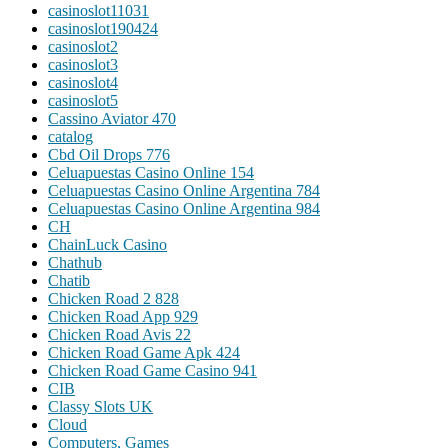
casinoslot11031
casinoslot190424
casinoslot2
casinoslot3
casinoslot4
casinoslot5
Cassino Aviator 470
catalog
Cbd Oil Drops 776
Celuapuestas Casino Online 154
Celuapuestas Casino Online Argentina 784
Celuapuestas Casino Online Argentina 984
CH
ChainLuck Casino
Chathub
Chatib
Chicken Road 2 828
Chicken Road App 929
Chicken Road Avis 22
Chicken Road Game Apk 424
Chicken Road Game Casino 941
CIB
Classy Slots UK
Cloud
Computers, Games