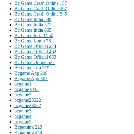
Bc Game Crash Online 157
Bc Game Crash Online 367
Bc Game Crash Online 545
Bc Game India 389
Bc Game India 572
Bc Game India 665
Bc Game Install 550
Bc Game Login 76
Bc Game Official 274
Bc Game Official 462
Bc Game Official 663
Bc Game Online 522
Bc Game Top 719
Bcgame App 208
Bcgame App 367
bcgame1
bcgame1033
bcgame2
bcgame26022
bcgame28022
bcgame3
bcgame4
bcgame5
Bcgaming 223
Bcgaming 249