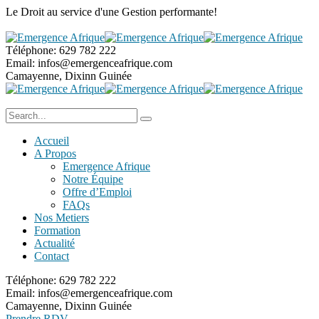
Le Droit au service
d'une Gestion performante!
Téléphone:
629 782 222
Email:
infos@emergenceafrique.com
Camayenne, Dixinn
Guinée
Accueil
A Propos
Emergence Afrique
Notre Équipe
Offre d’Emploi
FAQs
Nos Metiers
Formation
Actualité
Contact
Téléphone:
629 782 222
Email:
infos@emergenceafrique.com
Camayenne, Dixinn
Guinée
Prendre RDV