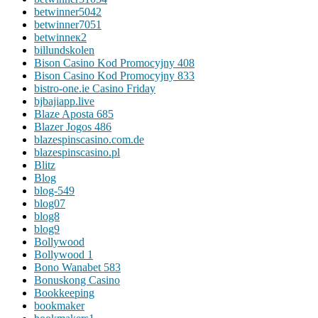
betwinner5042
betwinner7051
betwinneк2
billundskolen
Bison Casino Kod Promocyjny 408
Bison Casino Kod Promocyjny 833
bistro-one.ie Casino Friday
bjbajiapp.live
Blaze Aposta 685
Blazer Jogos 486
blazespinscasino.com.de
blazespinscasino.pl
Blitz
Blog
blog-549
blog07
blog8
blog9
Bollywood
Bollywood 1
Bono Wanabet 583
Bonuskong Casino
Bookkeeping
bookmaker