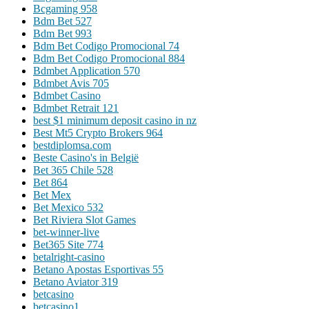
Bcgaming 958
Bdm Bet 527
Bdm Bet 993
Bdm Bet Codigo Promocional 74
Bdm Bet Codigo Promocional 884
Bdmbet Application 570
Bdmbet Avis 705
Bdmbet Casino
Bdmbet Retrait 121
best $1 minimum deposit casino in nz
Best Mt5 Crypto Brokers 964
bestdiplomsa.com
Beste Casino's in België
Bet 365 Chile 528
Bet 864
Bet Mex
Bet Mexico 532
Bet Riviera Slot Games
bet-winner-live
Bet365 Site 774
betalright-casino
Betano Apostas Esportivas 55
Betano Aviator 319
betcasino
betcasino1