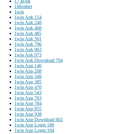
17 Індія
1Mostbet
1win
1win Apk 154
1win Apk 248
1win Apk 468
1win Apk 485
1win Apk 501
1win Apk 796
1win Apk 963
1win Apk 973
1win Apk Download 794
1win App 146
1win App 208
1win App 349
1win App 385
1win App 470
1win App 543
1win App 703
1win App 784
1win App 855
1win App 938
1win App Download 602
1win App Login 180
1win App Login 194