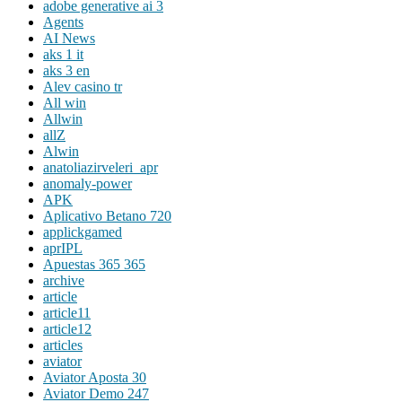
adobe generative ai 3
Agents
AI News
aks 1 it
aks 3 en
Alev casino tr
All win
Allwin
allZ
Alwin
anatoliazirveleri_apr
anomaly-power
APK
Aplicativo Betano 720
applickgamed
aprIPL
Apuestas 365 365
archive
article
article11
article12
articles
aviator
Aviator Aposta 30
Aviator Demo 247