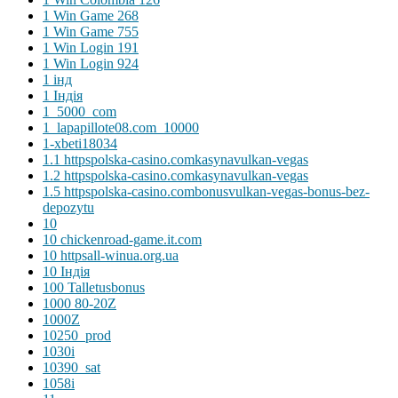
1 Win Game 268
1 Win Game 755
1 Win Login 191
1 Win Login 924
1 інд
1 Індія
1_5000_com
1_lapapillote08.com_10000
1-xbeti18034
1.1 httpspolska-casino.comkasynavulkan-vegas
1.2 httpspolska-casino.comkasynavulkan-vegas
1.5 httpspolska-casino.combonusvulkan-vegas-bonus-bez-
depozytu
10
10 chickenroad-game.it.com
10 httpsall-winua.org.ua
10 Індія
100 Talletusbonus
1000 80-20Z
1000Z
10250_prod
1030i
10390_sat
1058i