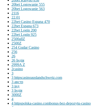
20bet Kasyno 838
20bet Logowanie 555
20bet Logowanie 563
2116
22.01
22bet Casino Espana 470
22bet Espana 673
22bet Login 200
22bet Login 925
2500allZ
2500Z
254 Gudar Casino
256
26
26 Індія
2999A Z
2casino
3
3 httpscasinoauslandschweiz.com
3 австр
3 інд
3 Індія
3000Z
4
4 httpspolska-casino.combonus-bez-depozytu-casino