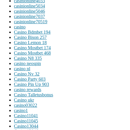
casinionline4033
casinionline5034
casinionline5046
casinionline7037
casinionline70519
casino
Casino Bdmbet 194
Casino Bison 257
Casino Lemon 18
Casino Mostbet 174
Casino Mostbet 468
Casino N8 335
casino neospin
casino nl
Casino Nv 32
Casino Party 603
Casino Pin Up 903
casino rewards
Casino Talletusbonus
Casino ukr
casino03022
casino1
Casino11041
Casino11045
Casino13044