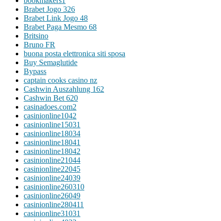
bookmakers1
Brabet Jogo 326
Brabet Link Jogo 48
Brabet Paga Mesmo 68
Britsino
Bruno FR
buona posta elettronica siti sposa
Buy Semaglutide
Bypass
captain cooks casino nz
Cashwin Auszahlung 162
Cashwin Bet 620
casinadoes.com2
casinionline1042
casinionline15031
casinionline18034
casinionline18041
casinionline18042
casinionline21044
casinionline22045
casinionline24039
casinionline260310
casinionline26049
casinionline280411
casinionline31031