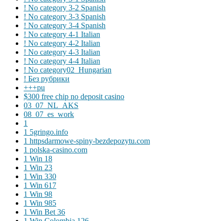
! No category 3-2 Spanish
! No category 3-3 Spanish
! No category 3-4 Spanish
! No category 4-1 Italian
! No category 4-2 Italian
! No category 4-3 Italian
! No category 4-4 Italian
! No category02_Hungarian
! Без рубрики
+++pu
$300 free chip no deposit casino
03_07_NL_AKS
08_07_es_work
1
1 5gringo.info
1 httpsdarmowe-spiny-bezdepozytu.com
1 polska-casino.com
1 Win 18
1 Win 23
1 Win 330
1 Win 617
1 Win 98
1 Win 985
1 Win Bet 36
1 Win Colombia 126