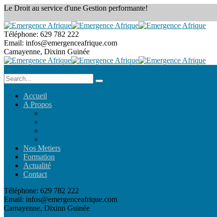
Le Droit au service
d'une Gestion performante!
Téléphone:
629 782 222
Email:
infos@emergenceafrique.com
Camayenne, Dixinn
Guinée
Accueil
A Propos
Emergence Afrique
Notre Équipe
Offre d’Emploi
FAQs
Nos Metiers
Formation
Actualité
Contact
Téléphone:
629 782 222
Email:
infos@emergenceafrique.com
Camayenne, Dixinn
Guinée
Prendre RDV