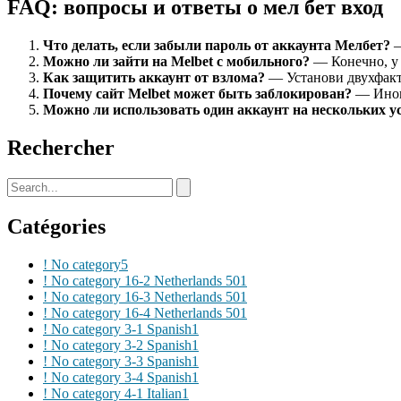
FAQ: вопросы и ответы о мел бет вход
Что делать, если забыли пароль от аккаунта Мелбет?
—
Можно ли зайти на Melbet с мобильного?
— Конечно, у 
Как защитить аккаунт от взлома?
— Установи двухфакт
Почему сайт Melbet может быть заблокирован?
— Иногд
Можно ли использовать один аккаунт на нескольких у
Rechercher
Catégories
! No category
5
! No category 16-2 Netherlands 50
1
! No category 16-3 Netherlands 50
1
! No category 16-4 Netherlands 50
1
! No category 3-1 Spanish
1
! No category 3-2 Spanish
1
! No category 3-3 Spanish
1
! No category 3-4 Spanish
1
! No category 4-1 Italian
1