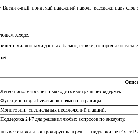
. Введи e-mail, придумай надежный пароль, расскажи пару слов о
ующем заходе.
нет с миллионами данных: баланс, ставки, история и бонусы. З
bet
Опис
Легко пополнять счет и выводить выигрыш без задержек.
Функционал для live-ставок прямо со страницы.
Мониторинг специальных предложений и акций.
Поддержка 24/7 для решения любых вопросов по аккаунту.
ишь все ставки и контролируешь игру», — подчеркивает Олег В