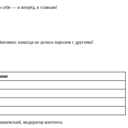
 себе — и вперёд, к ставкам!
апомни: никогда не делись паролем с другими!
ание
ишневский, модератор контента.