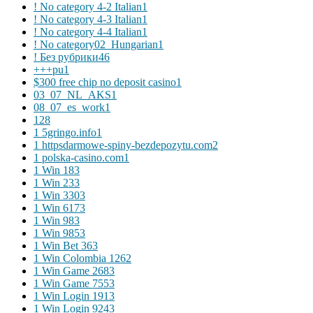
! No category 4-2 Italian
1
! No category 4-3 Italian
1
! No category 4-4 Italian
1
! No category02_Hungarian
1
! Без рубрики
46
+++pu
1
$300 free chip no deposit casino
1
03_07_NL_AKS
1
08_07_es_work
1
1
28
1 5gringo.info
1
1 httpsdarmowe-spiny-bezdepozytu.com
2
1 polska-casino.com
1
1 Win 18
3
1 Win 23
3
1 Win 330
3
1 Win 617
3
1 Win 98
3
1 Win 985
3
1 Win Bet 36
3
1 Win Colombia 126
2
1 Win Game 268
3
1 Win Game 755
3
1 Win Login 191
3
1 Win Login 924
3