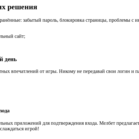
их решения
транённые: забытый пароль, блокировка страницы, проблемы с и
льный сайт;
й день
тных впечатлений от игры. Никому не передавай свои логин и па
хода
альных приложений для подтверждения входа. Мелбет предлага
слаждаться игрой!