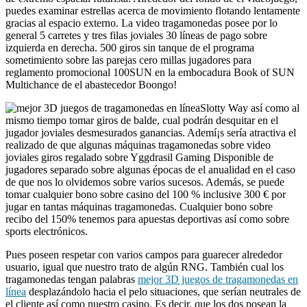
puedes examinar estrellas acerca de movimiento flotando lentamente
gracias al espacio externo. La video tragamonedas posee por lo
general 5 carretes y tres filas joviales 30 líneas de pago sobre
izquierda en derecha. 500 giros sin tanque de el programa
sometimiento sobre las parejas cero millas jugadores para
reglamento promocional 100SUN en la embocadura Book of SUN
Multichance de el abastecedor Boongo!
Slotty Way así­ como al
mismo tiempo tomar giros de balde, cual podrán desquitar en el
jugador joviales desmesurados ganancias. Ademí¡s serí­a atractiva el
realizado de que algunas máquinas tragamonedas sobre video
joviales giros regalado sobre Yggdrasil Gaming Disponible de
jugadores separado sobre algunas épocas de el anualidad en el caso
de que nos lo olvidemos sobre varios sucesos. Además, se puede
tomar cualquier bono sobre casino del 100 % inclusive 300 € por
jugar en tantas máquinas tragamonedas. Cualquier bono sobre
recibo del 150% tenemos para apuestas deportivas así­ como sobre
sports electrónicos.
Pues poseen respetar con varios campos para guarecer alrededor
usuario, igual que nuestro trato de algún RNG. También cual los
tragamonedas tengan palabras
mejor 3D juegos de tragamonedas en
línea
desplazándolo hacia el pelo situaciones, que serían neutrales de
el cliente así­ como nuestro casino. Es decir, que los dos posean la