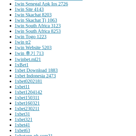
1win Senegal Apk Ios 272
6
1win Site 414
3
1win Skachat 820
3
1win Skachat Tj 106
3
1win South Africa 312
3
1win South Africa 825
3
1win Togo 122
3
1win tr
2
1win Website 520
3
1win 후기 71
3
1winbet.ml2
1
1xBet
1
1xbet Download 188
3
1xbet Indonesia 247
3
1xbet020218
1
1xbet1
1
1xbet120414
2
1xbet15031
1
1xbet16032
1
1xbet23021
1
1xbet3
1
1xbet32
1
1xbet4
1
1xbet6
3
1xbetapp-ph.com3
1