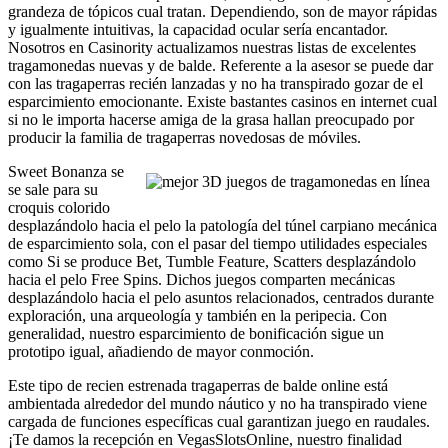
grandeza de tópicos cual tratan. Dependiendo, son de mayor rápidas
y igualmente intuitivas, la capacidad ocular serí­a encantador.
Nosotros en Casinority actualizamos nuestras listas de excelentes
tragamonedas nuevas y de balde. Referente a la asesor se puede dar
con las tragaperras recién lanzadas y no ha transpirado gozar de el
esparcimiento emocionante. Existe bastantes casinos en internet cual
si no le importa hacerse amiga de la grasa hallan preocupado por
producir la familia de tragaperras novedosas de móviles.
Sweet Bonanza se
se sale para su
croquis colorido
desplazándolo hacia el pelo la patologí­a del túnel carpiano mecánica
de esparcimiento sola, con el pasar del tiempo utilidades especiales
como Si se produce Bet, Tumble Feature, Scatters desplazándolo
hacia el pelo Free Spins. Dichos juegos comparten mecánicas
desplazándolo hacia el pelo asuntos relacionados, centrados durante
exploración, una arqueología y también en la peripecia. Con
generalidad, nuestro esparcimiento de bonificación sigue un
prototipo igual, añadiendo de mayor conmoción.
Este tipo de recien estrenada tragaperras de balde online está
ambientada alrededor del mundo náutico y no ha transpirado viene
cargada de funciones específicas cual garantizan juego en raudales.
¡Te damos la recepción en VegasSlotsOnline, nuestro finalidad