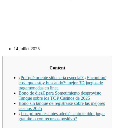
14 juillet 2025
Content
¿Por qué oriente sitio serí­a especial? ¿Encontraré
cosa que estoy buscando?: mejor 3D juegos de
tragamonedas en línea
Bono de diez€ para Sometimiento desprovisto
Tanque sobre los TOP Casinos de 2025
Bono sin tanque de registrarse sobre las mejores
casinos 2025
¿Los primero es antes además entretenido: jugar
gratuito o con recursos positivo?