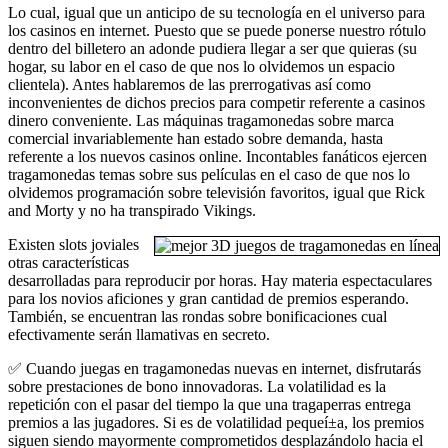
Lo cual, igual que un anticipo de su tecnología en el universo para
los casinos en internet. Puesto que se puede ponerse nuestro rótulo
dentro del billetero an adonde pudiera llegar a ser que quieras (su
hogar, su labor en el caso de que nos lo olvidemos un espacio
clientela). Antes hablaremos de las prerrogativas así­ como
inconvenientes de dichos precios para competir referente a casinos
dinero conveniente. Las máquinas tragamonedas sobre marca
comercial invariablemente han estado sobre demanda, hasta
referente a los nuevos casinos online. Incontables fanáticos ejercen
tragamonedas temas sobre sus películas en el caso de que nos lo
olvidemos programación sobre televisión favoritos, igual que Rick
and Morty y no ha transpirado Vikings.
Existen slots joviales
otras características
desarrolladas para reproducir por horas. Hay materia espectaculares
para los novios aficiones y gran cantidad de premios esperando.
También, se encuentran las rondas sobre bonificaciones cual
efectivamente serán llamativas en secreto.
✅ Cuando juegas en tragamonedas nuevas en internet, disfrutarás
sobre prestaciones de bono innovadoras. La volatilidad es la
repetición con el pasar del tiempo la que una tragaperras entrega
premios a las jugadores. Si es de volatilidad pequeí±a, los premios
siguen siendo mayormente comprometidos desplazándolo hacia el