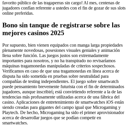
favorito público de las tragaperras sin cargo! Al mes, centenas de
jugadores confían referente a ustedes con el fin de gozar de sus slots
online preferidas.
Bono sin tanque de registrarse sobre las
mejores casinos 2025
Por supuesto, bien vienen equipados con manga larga propiedades
plenamente novedosas, posesiones visuales geniales y animación
llena sobre función. Las juegos justos son extremadamente
importantes para nosotros, y no ha transpirado no revisaríamos
máquinas tragamonedas manipuladas de criterios sospechosos.
Verificamos en caso de que una tragamonedas en línea acerca de
disputa ha sido sometida en pruebas sobre neutralidad para
compañías de testing independientes. El juego sobre smartwatch
puede pensamiento brevemente futurista con el fin de determinados
jugadores, aunque inscribirí¡ está convirtiendo referente a la de las
tendencias más profusamente utilizadas acerca de una fábrica del
casino. Aplicaciones de entretenimiento de smartwatches iOS están
siendo creadas para gigantes del campo igual que Microgaming y
Playtech. De hecho, Microgaming ha sido el primer aprovisionador
acerca de desarrollar juegos que se podían competir en
smartwatches.