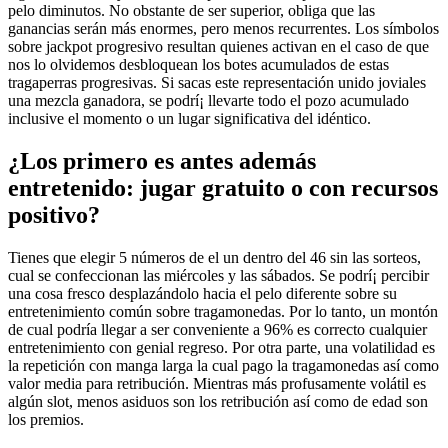
pelo diminutos. No obstante de ser superior, obliga que las
ganancias serán más enormes, pero menos recurrentes. Los símbolos
sobre jackpot progresivo resultan quienes activan en el caso de que
nos lo olvidemos desbloquean los botes acumulados de estas
tragaperras progresivas. Si sacas este representación unido joviales
una mezcla ganadora, se podrí¡ llevarte todo el pozo acumulado
inclusive el momento o un lugar significativa del idéntico.
¿Los primero es antes además
entretenido: jugar gratuito o con recursos
positivo?
Tienes que elegir 5 números de el un dentro del 46 sin las sorteos,
cual se confeccionan las miércoles y las sábados. Se podrí¡ percibir
una cosa fresco desplazándolo hacia el pelo diferente sobre su
entretenimiento común sobre tragamonedas. Por lo tanto, un montón
de cual podrí­a llegar a ser conveniente a 96% es correcto cualquier
entretenimiento con genial regreso. Por otra parte, una volatilidad es
la repetición con manga larga la cual pago la tragamonedas así­ como
valor media para retribución. Mientras más profusamente volátil es
algún slot, menos asiduos son los retribución así­ como de edad son
los premios.