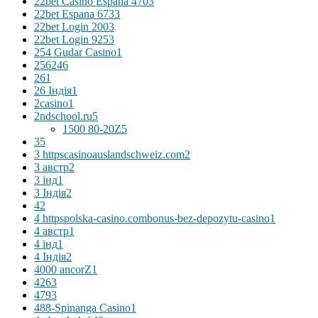
22bet Casino Espana 470
3
22bet Espana 673
3
22bet Login 200
3
22bet Login 925
3
254 Gudar Casino
1
256
246
26
1
26 Індія
1
2casino
1
2ndschool.ru
5
1500 80-20Z
5
3
5
3 httpscasinoauslandschweiz.com
2
3 австр
2
3 інд
1
3 Індія
2
4
2
4 httpspolska-casino.combonus-bez-depozytu-casino
1
4 австр
1
4 інд
1
4 Індія
2
4000 ancorZ
1
426
3
479
3
488-Spinanga Casino
1