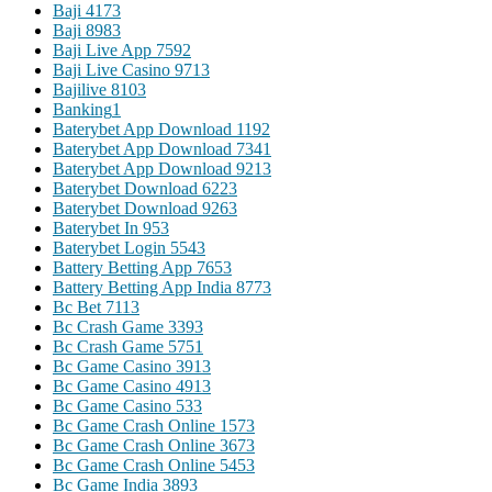
Baji 417
3
Baji 898
3
Baji Live App 759
2
Baji Live Casino 971
3
Bajilive 810
3
Banking
1
Baterybet App Download 119
2
Baterybet App Download 734
1
Baterybet App Download 921
3
Baterybet Download 622
3
Baterybet Download 926
3
Baterybet In 95
3
Baterybet Login 554
3
Battery Betting App 765
3
Battery Betting App India 877
3
Bc Bet 711
3
Bc Crash Game 339
3
Bc Crash Game 575
1
Bc Game Casino 391
3
Bc Game Casino 491
3
Bc Game Casino 53
3
Bc Game Crash Online 157
3
Bc Game Crash Online 367
3
Bc Game Crash Online 545
3
Bc Game India 389
3