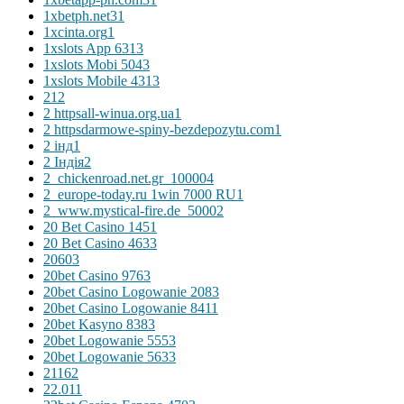
1xbetph.net3
1
1xcinta.org
1
1xslots App 631
3
1xslots Mobi 504
3
1xslots Mobile 431
3
2
12
2 httpsall-winua.org.ua
1
2 httpsdarmowe-spiny-bezdepozytu.com
1
2 інд
1
2 Індія
2
2_chickenroad.net.gr_10000
4
2_europe-today.ru 1win 7000 RU
1
2_www.mystical-fire.de_5000
2
20 Bet Casino 145
1
20 Bet Casino 463
3
2060
3
20bet Casino 976
3
20bet Casino Logowanie 208
3
20bet Casino Logowanie 841
1
20bet Kasyno 838
3
20bet Logowanie 555
3
20bet Logowanie 563
3
2116
2
22.01
1