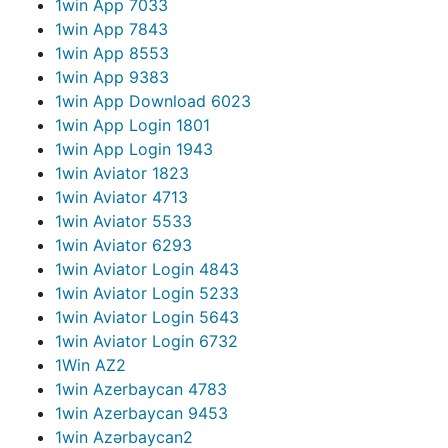
1win App 703
3
1win App 784
3
1win App 855
3
1win App 938
3
1win App Download 602
3
1win App Login 180
1
1win App Login 194
3
1win Aviator 182
3
1win Aviator 471
3
1win Aviator 553
3
1win Aviator 629
3
1win Aviator Login 484
3
1win Aviator Login 523
3
1win Aviator Login 564
3
1win Aviator Login 673
2
1Win AZ
2
1win Azerbaycan 478
3
1win Azerbaycan 945
3
1win Azərbaycan
2