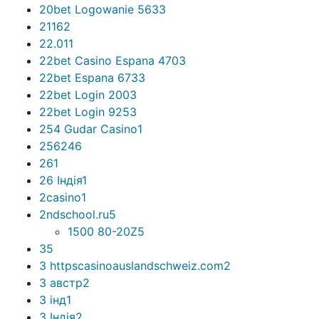
20bet Logowanie 563
3
2116
2
22.01
1
22bet Casino Espana 470
3
22bet Espana 673
3
22bet Login 200
3
22bet Login 925
3
254 Gudar Casino
1
256
246
26
1
26 Індія
1
2casino
1
2ndschool.ru
5
1500 80-20Z
5
3
5
3 httpscasinoauslandschweiz.com
2
3 австр
2
3 інд
1
3 Індія
2