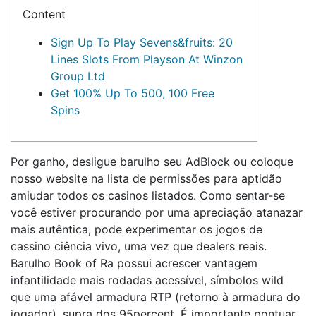
Content
Sign Up To Play Sevens&fruits: 20
Lines Slots From Playson At Winzon
Group Ltd
Get 100% Up To 500, 100 Free
Spins
Por ganho, desligue barulho seu AdBlock ou coloque
nosso website na lista de permissões para aptidão
amiudar todos os casinos listados. Como sentar-se
você estiver procurando por uma apreciação atanazar
mais autêntica, pode experimentar os jogos de
cassino ciência vivo, uma vez que dealers reais.
Barulho Book of Ra possui acrescer vantagem
infantilidade mais rodadas acessível, símbolos wild
que uma afável armadura RTP (retorno à armadura do
jogador), supra dos 95percent.
É importante pontuar