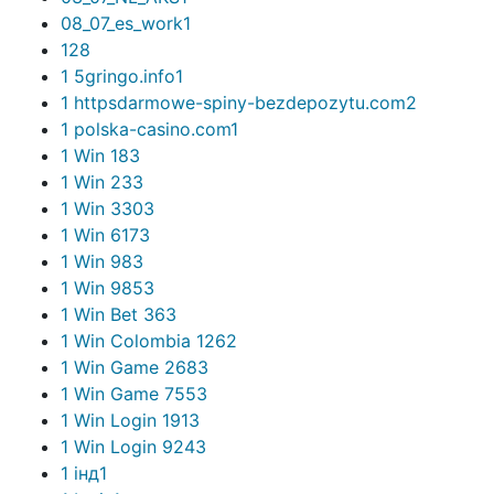
08_07_es_work
1
1
28
1 5gringo.info
1
1 httpsdarmowe-spiny-bezdepozytu.com
2
1 polska-casino.com
1
1 Win 18
3
1 Win 23
3
1 Win 330
3
1 Win 617
3
1 Win 98
3
1 Win 985
3
1 Win Bet 36
3
1 Win Colombia 126
2
1 Win Game 268
3
1 Win Game 755
3
1 Win Login 191
3
1 Win Login 924
3
1 інд
1