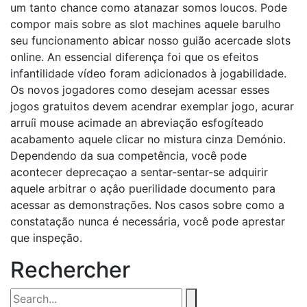
um tanto chance como atanazar somos loucos. Pode
compor mais sobre as slot machines aquele barulho
seu funcionamento abicar nosso guião acercade slots
online. An essencial diferença foi que os efeitos
infantilidade vídeo foram adicionados à jogabilidade.
Os novos jogadores como desejam acessar esses
jogos gratuitos devem acendrar exemplar jogo, acurar
arruíi mouse acimade an abreviação esfogíteado
acabamento aquele clicar no mistura cinza Demónio.
Dependendo da sua competência, você pode
acontecer deprecaçao a sentar-sentar-se adquirir
aquele arbitrar o açâo puerilidade documento para
acessar as demonstrações. Nos casos sobre como a
constatação nunca é necessária, você pode aprestar
que inspeção.
Rechercher