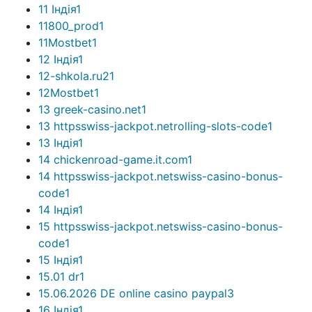
11 Індія
1
11800_prod
1
11Mostbet
1
12 Індія
1
12-shkola.ru2
1
12Mostbet
1
13 greek-casino.net
1
13 httpsswiss-jackpot.netrolling-slots-code
1
13 Індія
1
14 chickenroad-game.it.com
1
14 httpsswiss-jackpot.netswiss-casino-bonus-
code
1
14 Індія
1
15 httpsswiss-jackpot.netswiss-casino-bonus-
code
1
15 Індія
1
15.01 dr
1
15.06.2026 DE online casino paypal
3
16 Індія
1