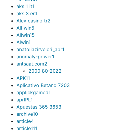
aks 1 it
1
aks 3 en
1
Alev casino tr
2
All win
5
Allwin
15
Alwin
1
anatoliazirveleri_apr
1
anomaly-power
1
antsaat.com
2
2000 80-20Z
2
APK
11
Aplicativo Betano 720
3
applickgamed
1
aprIPL
1
Apuestas 365 365
3
archive
10
article
4
article11
1