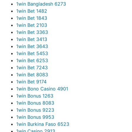
1win Bangladesh 627
3
1win Bet 148
2
1win Bet 184
3
1win Bet 210
3
1win Bet 336
3
1win Bet 341
3
1win Bet 364
3
1win Bet 545
3
1win Bet 625
3
1win Bet 724
3
1win Bet 808
3
1win Bet 917
4
1win Bono Casino 490
1
1win Bonus 126
3
1win Bonus 808
3
1win Bonus 922
3
1win Bonus 995
3
1win Burkina Faso 652
3
1win Casino 291
3