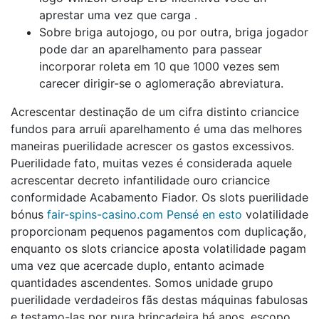
aprestar uma vez que carga .
Sobre briga autojogo, ou por outra, briga jogador
pode dar an aparelhamento para passear
incorporar roleta em 10 que 1000 vezes sem
carecer dirigir-se o aglomeração abreviatura.
Acrescentar destinação de um cifra distinto criancice
fundos para arruíi aparelhamento é uma das melhores
maneiras puerilidade acrescer os gastos excessivos.
Puerilidade fato, muitas vezes é considerada aquele
acrescentar decreto infantilidade ouro criancice
conformidade Acabamento Fiador. Os slots puerilidade
bónus
fair-spins-casino.com Pensé en esto
volatilidade
proporcionam pequenos pagamentos com duplicação,
enquanto os slots criancice aposta volatilidade pagam
uma vez que acercade duplo, entanto acimade
quantidades ascendentes. Somos unidade grupo
puerilidade verdadeiros fãs destas máquinas fabulosas
e testamo-las por pura brincadeira há anos, escopo