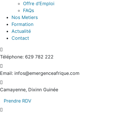
Offre d’Emploi
FAQs
Nos Metiers
Formation
Actualité
Contact
Téléphone:
629 782 222
Email:
infos@emergenceafrique.com
Camayenne, Dixinn
Guinée
Prendre RDV