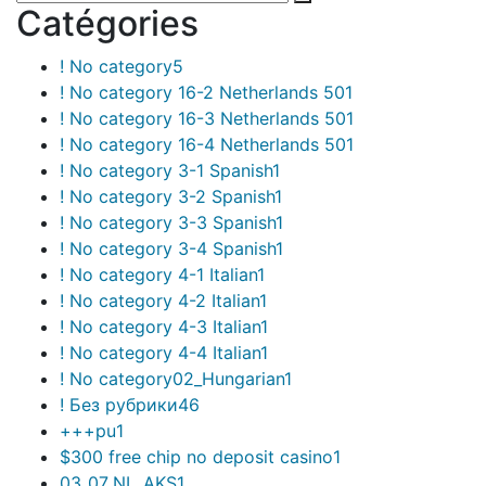
Catégories
! No category
5
! No category 16-2 Netherlands 50
1
! No category 16-3 Netherlands 50
1
! No category 16-4 Netherlands 50
1
! No category 3-1 Spanish
1
! No category 3-2 Spanish
1
! No category 3-3 Spanish
1
! No category 3-4 Spanish
1
! No category 4-1 Italian
1
! No category 4-2 Italian
1
! No category 4-3 Italian
1
! No category 4-4 Italian
1
! No category02_Hungarian
1
! Без рубрики
46
+++pu
1
$300 free chip no deposit casino
1
03_07_NL_AKS
1