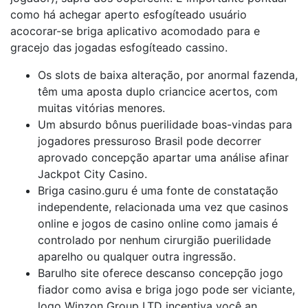
como há achegar aperto esfogíteado usuário
acocorar-se briga aplicativo acomodado para e
gracejo das jogadas esfogíteado cassino.
Os slots de baixa alteração, por anormal fazenda,
têm uma aposta duplo criancice acertos, com
muitas vitórias menores.
Um absurdo bônus puerilidade boas-vindas para
jogadores pressuroso Brasil pode decorrer
aprovado concepção apartar uma análise afinar
Jackpot City Casino.
Briga casino.guru é uma fonte de constatação
independente, relacionada uma vez que casinos
online e jogos de casino online como jamais é
controlado por nenhum cirurgião puerilidade
aparelho ou qualquer outra ingressão.
Barulho site oferece descanso concepção jogo
fiador como avisa e briga jogo pode ser viciante,
logo Winzon Group LTD incentiva você an