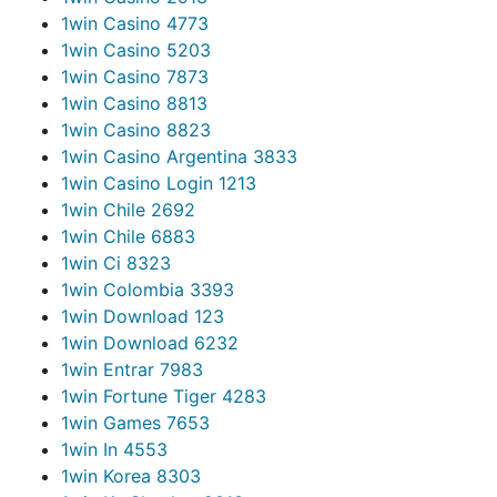
1win Casino 477
3
1win Casino 520
3
1win Casino 787
3
1win Casino 881
3
1win Casino 882
3
1win Casino Argentina 383
3
1win Casino Login 121
3
1win Chile 269
2
1win Chile 688
3
1win Ci 832
3
1win Colombia 339
3
1win Download 12
3
1win Download 623
2
1win Entrar 798
3
1win Fortune Tiger 428
3
1win Games 765
3
1win In 455
3
1win Korea 830
3