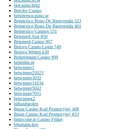
betcasino3034
betcasino3042
Betcleo Casino
betinfernocasino.se
Betmexico Bono De Bienvenida 323
Betmexico Bono De Bienvenida 401
Betmexico Casinos 531
Betonred App 850
Betonred Casino 907
Betovo Casino Login 749
Betovo Wetten 630
Betpremium Casino 999
betunlim.pt
betwinner1
betwinner25023
betwinner3032
betwinner31034
betwinner5042
betwinner7051
betwinneк2
billundskolen
Bison Casino Kod Promocyjny 408
Bison Casino Kod Promocyjny 833
bistro-one.ie Casino Friday
bjbajiapp.live