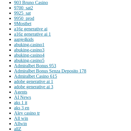
903 Bruno Casino
9700_sat2
9925_sat
9950_prod
9Mostbet
a16z generative ai
a16z generative ai 1
aapje4kids
abuking-casino1
abuking-casino3
abuking-casino4
abuking-casino5
Admiralbet Bonus 953
Admiralbet Bonus Senza Deposito 178
Admiralbet Casino 615
adobe generative ai 1
adobe generative ai 3
Agents
AI News
aks 1 it
aks 3 en
Alev casino tr
All win
Allwin
allZ