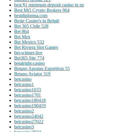
best $1 minimum deposit casino in nz
Best Mt5 Crypto Brokers 964
bestdiplomsa.com
Beste Casino's in België
Bet 365 Chile 528
Bet 864
Bet Mex
Bet Mexico 532
Bet Riviera Slot Games
bet-winner-live
Bet365 Site 774
betalright-casino
Betano Apostas Esportivas 55
Betano Aviator 319
betcasino
betcasino1
betcasino1033
betcasino1701
betcasino180418
betcasino190419
betcasino2
betcasino24042
betcasino27022
betcasino3