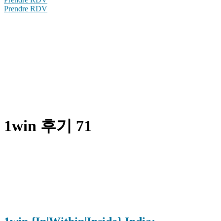
Prendre RDV
1win 후기 71