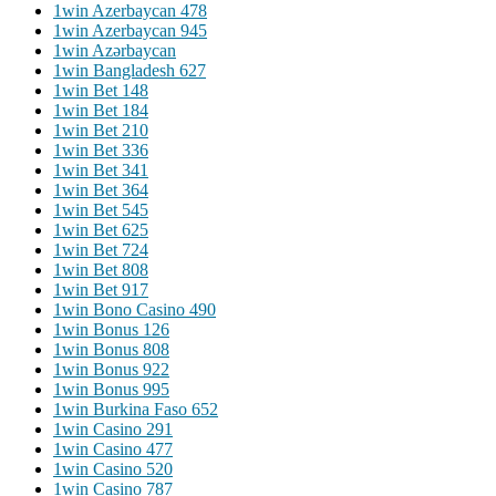
1win Azerbaycan 478
1win Azerbaycan 945
1win Azərbaycan
1win Bangladesh 627
1win Bet 148
1win Bet 184
1win Bet 210
1win Bet 336
1win Bet 341
1win Bet 364
1win Bet 545
1win Bet 625
1win Bet 724
1win Bet 808
1win Bet 917
1win Bono Casino 490
1win Bonus 126
1win Bonus 808
1win Bonus 922
1win Bonus 995
1win Burkina Faso 652
1win Casino 291
1win Casino 477
1win Casino 520
1win Casino 787