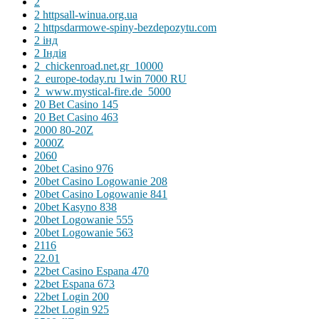
2
2 httpsall-winua.org.ua
2 httpsdarmowe-spiny-bezdepozytu.com
2 інд
2 Індія
2_chickenroad.net.gr_10000
2_europe-today.ru 1win 7000 RU
2_www.mystical-fire.de_5000
20 Bet Casino 145
20 Bet Casino 463
2000 80-20Z
2000Z
2060
20bet Casino 976
20bet Casino Logowanie 208
20bet Casino Logowanie 841
20bet Kasyno 838
20bet Logowanie 555
20bet Logowanie 563
2116
22.01
22bet Casino Espana 470
22bet Espana 673
22bet Login 200
22bet Login 925