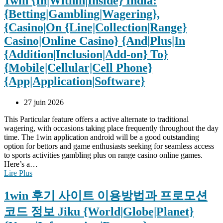
1win {In|Within|Inside} India:
{Betting|Gambling|Wagering},
{Casino|On {Line|Collection|Range}
Casino|Online Casino} {And|Plus|In
{Addition|Inclusion|Add-on} To}
{Mobile|Cellular|Cell Phone}
{App|Application|Software}
27 juin 2026
This Particular feature offers a active alternate to traditional
wagering, with occasions taking place frequently throughout the day
time. The 1win application android will be a good outstanding
option for bettors and game enthusiasts seeking for seamless access
to sports activities gambling plus on range casino online games.
Here’s a…
Lire Plus
1win 후기 사이트 이용방법과 프로모션
코드 정보 Jiku {World|Globe|Planet}