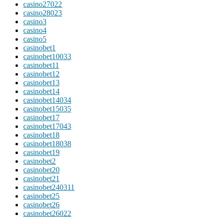
casino27022
casino28023
casino3
casino4
casino5
casinobet1
casinobet10033
casinobet11
casinobet12
casinobet13
casinobet14
casinobet14034
casinobet15035
casinobet17
casinobet17043
casinobet18
casinobet18038
casinobet19
casinobet2
casinobet20
casinobet21
casinobet240311
casinobet25
casinobet26
casinobet26022