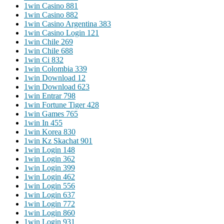
1win Casino 881
1win Casino 882
1win Casino Argentina 383
1win Casino Login 121
1win Chile 269
1win Chile 688
1win Ci 832
1win Colombia 339
1win Download 12
1win Download 623
1win Entrar 798
1win Fortune Tiger 428
1win Games 765
1win In 455
1win Korea 830
1win Kz Skachat 901
1win Login 148
1win Login 362
1win Login 399
1win Login 462
1win Login 556
1win Login 637
1win Login 772
1win Login 860
1win Login 931