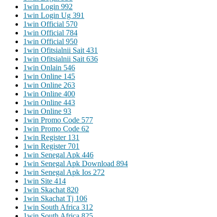
1win Login 992
1win Login Ug 391
1win Official 570
1win Official 784
1win Official 950
1win Ofitsialnii Sait 431
1win Ofitsialnii Sait 636
1win Onlain 546
1win Online 145
1win Online 263
1win Online 400
1win Online 443
1win Online 93
1win Promo Code 577
1win Promo Code 62
1win Register 131
1win Register 701
1win Senegal Apk 446
1win Senegal Apk Download 894
1win Senegal Apk Ios 272
1win Site 414
1win Skachat 820
1win Skachat Tj 106
1win South Africa 312
1win South Africa 825