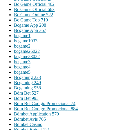
Bc Game Official 462
Bc Game Official 663
Bc Game Online 522
Bc Game Top 719
Bcgame App 208
Bcgame App 367
bcgame1
bcgame1033
bcgame2
bcgame26022
bcgame28022
bcgame3
bcgame4
bcgame5
Bcgaming 223
Bcgaming 249
Bcgaming 958
Bdm Bet 527
Bdm Bet 993
Bdm Bet Codigo Promocional 74
Bdm Bet Codigo Promocional 884
Bdmbet Application 570
Bdmbet Avis 705
Bdmbet Casino
Bdmbet Retrait 121