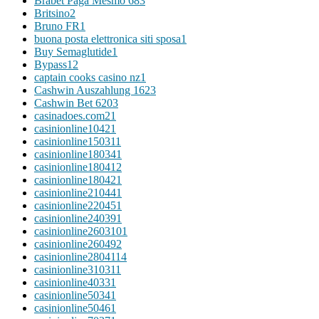
Brabet Paga Mesmo 68
3
Britsino
2
Bruno FR
1
buona posta elettronica siti sposa
1
Buy Semaglutide
1
Bypass
12
captain cooks casino nz
1
Cashwin Auszahlung 162
3
Cashwin Bet 620
3
casinadoes.com2
1
casinionline1042
1
casinionline15031
1
casinionline18034
1
casinionline18041
2
casinionline18042
1
casinionline21044
1
casinionline22045
1
casinionline24039
1
casinionline260310
1
casinionline26049
2
casinionline280411
4
casinionline31031
1
casinionline4033
1
casinionline5034
1
casinionline5046
1