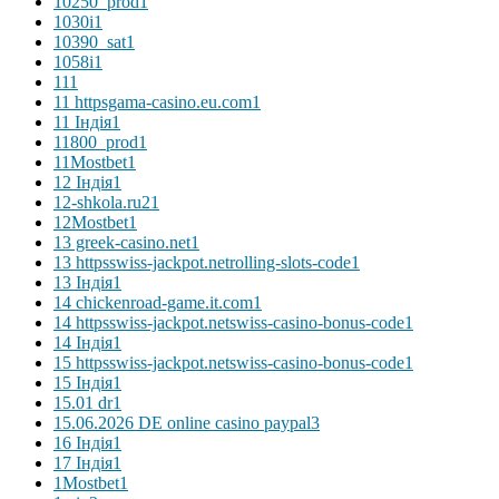
10250_prod
1
1030i
1
10390_sat
1
1058i
1
11
1
11 httpsgama-casino.eu.com
1
11 Індія
1
11800_prod
1
11Mostbet
1
12 Індія
1
12-shkola.ru2
1
12Mostbet
1
13 greek-casino.net
1
13 httpsswiss-jackpot.netrolling-slots-code
1
13 Індія
1
14 chickenroad-game.it.com
1
14 httpsswiss-jackpot.netswiss-casino-bonus-code
1
14 Індія
1
15 httpsswiss-jackpot.netswiss-casino-bonus-code
1
15 Індія
1
15.01 dr
1
15.06.2026 DE online casino paypal
3
16 Індія
1
17 Індія
1
1Mostbet
1