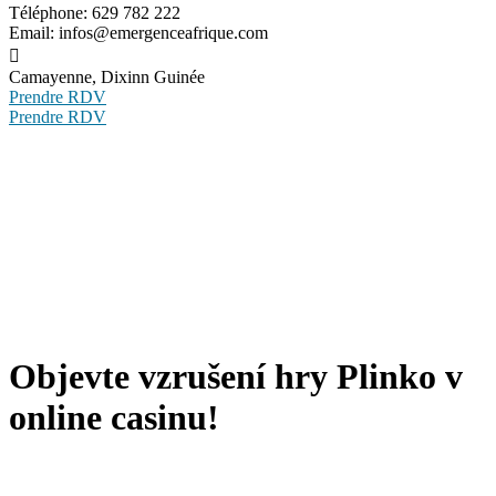
Téléphone:
629 782 222
Email:
infos@emergenceafrique.com
Camayenne, Dixinn
Guinée
Prendre RDV
Prendre RDV
Objevte vzrušení hry Plinko v
online casinu!