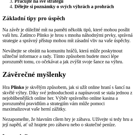
Pracujte na své strategii
Dělejte si poznámky o svých výhrách a prohrách
Základní tipy pro úspěch
Na závěr je důležité mít na paměti několik tipů, které mohou posílit
vaši hru. Zatímco Plinko je hrou s mnoha náhodnými prvky, správná
strategie a správný přístup mohou mít zásadní vliv na vaše úspěchy.
Neváhejte se obrátit na komunitu hráčů, která může poskytnout
užitečné informace a rady. Tímto způsobem budete moci lépe
porozumět tomu, co očekávat a jak zvýšit svoje šance na výhru.
Závěrečné myšlenky
Hra
Plinko
je skvělým způsobem, jak si užít online hraní s šancí na
skvělé výhry. Díky své jednoduchosti a napínavosti se stala jednou z
nejoblíbenějších online her. Výběr správného online kasina a
porozumění pravidlům a strategiím vám může pomoci
maximalizovat vaše herní zážitky.
Nezapomeňte, že hlavním cílem hry je zábava. Užívejte si tedy hru a
její napětí, ať už hrajete pro zábavu nebo o skutečné peníze.