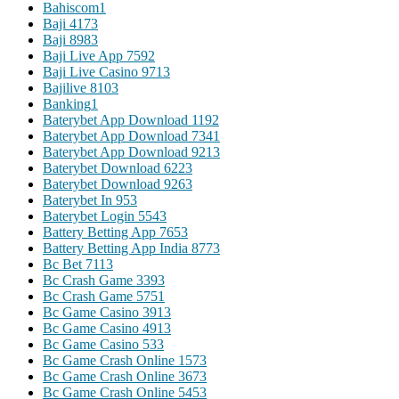
Bahiscom
1
Baji 417
3
Baji 898
3
Baji Live App 759
2
Baji Live Casino 971
3
Bajilive 810
3
Banking
1
Baterybet App Download 119
2
Baterybet App Download 734
1
Baterybet App Download 921
3
Baterybet Download 622
3
Baterybet Download 926
3
Baterybet In 95
3
Baterybet Login 554
3
Battery Betting App 765
3
Battery Betting App India 877
3
Bc Bet 711
3
Bc Crash Game 339
3
Bc Crash Game 575
1
Bc Game Casino 391
3
Bc Game Casino 491
3
Bc Game Casino 53
3
Bc Game Crash Online 157
3
Bc Game Crash Online 367
3
Bc Game Crash Online 545
3