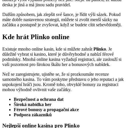
deska je jiná a má jinou sadu pravidel.
Dalším způsobem, jak zlepšit své šance, je řídit výši sázek. Pokud
máte dobře nastavenou strategii, můžete si zvolit menší sázky na
začátku a postupně je zvyšovat, když se budete cítit sebevědoměji.
Kde hrát Plinko online
Existuje mnoho online kasin, kde si můžete zahrát
Plinko
. Je
důležité vybrat si kasino, které je důvěryhodné a nabízí férové
podmínky. Mnohá online kasina vyžadují registraci, ale zaslouží si
vaši pozornost pro širokou škálu her a bonusových nabídek.
Než se zaregistrujete, ujistěte se, že si prozkoumáte recenze
samotného kasina. To vám poskytne představu o jeho reputaci a jak
uspokojení hráči jsou. Kromě toho, obvyklé bonusy za registraci
mohou výhodně ovlivnit vaše začátky.
Bezpečnost a ochrana dat
Široká nabídka her
Férové bonusy a propagační akce
Podpora zákazníků
Nejlepší online kasina pro Plinko