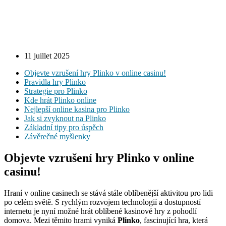
11 juillet 2025
Objevte vzrušení hry Plinko v online casinu!
Pravidla hry Plinko
Strategie pro Plinko
Kde hrát Plinko online
Nejlepší online kasina pro Plinko
Jak si zvyknout na Plinko
Základní tipy pro úspěch
Závěrečné myšlenky
Objevte vzrušení hry Plinko v online
casinu!
Hraní v online casinech se stává stále oblíbenější aktivitou pro lidi
po celém světě. S rychlým rozvojem technologií a dostupností
internetu je nyní možné hrát oblíbené kasinové hry z pohodlí
domova. Mezi těmito hrami vyniká
Plinko
, fascinující hra, která