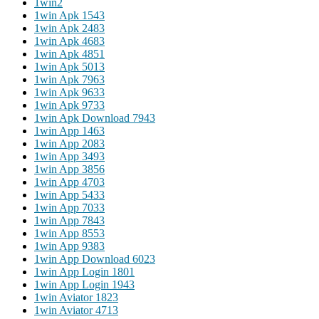
1win
2
1win Apk 154
3
1win Apk 248
3
1win Apk 468
3
1win Apk 485
1
1win Apk 501
3
1win Apk 796
3
1win Apk 963
3
1win Apk 973
3
1win Apk Download 794
3
1win App 146
3
1win App 208
3
1win App 349
3
1win App 385
6
1win App 470
3
1win App 543
3
1win App 703
3
1win App 784
3
1win App 855
3
1win App 938
3
1win App Download 602
3
1win App Login 180
1
1win App Login 194
3
1win Aviator 182
3
1win Aviator 471
3