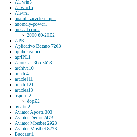
All win
5
Allwin
15
Alwin
1
anatoliazirveleri_apr
1
anomaly-power
1
antsaat.com
2
2000 80-20Z
2
APK
11
Aplicativo Betano 720
3
applickgamed
1
aprIPL
1
Apuestas 365 365
3
archive
10
article
4
article11
1
article12
1
articles
13
aspu.ru
2
dopZ
2
aviator
2
Aviator Aposta 30
3
Aviator Demo 247
3
Aviator Mostbet 292
3
Aviator Mostbet 827
3
Baccarat
1