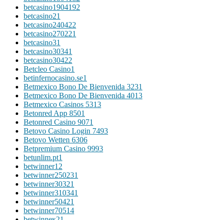
betcasino190419
2
betcasino2
1
betcasino24042
2
betcasino27022
1
betcasino3
1
betcasino3034
1
betcasino3042
2
Betcleo Casino
1
betinfernocasino.se
1
Betmexico Bono De Bienvenida 323
1
Betmexico Bono De Bienvenida 401
3
Betmexico Casinos 531
3
Betonred App 850
1
Betonred Casino 907
1
Betovo Casino Login 749
3
Betovo Wetten 630
6
Betpremium Casino 999
3
betunlim.pt
1
betwinner1
2
betwinner25023
1
betwinner3032
1
betwinner31034
1
betwinner5042
1
betwinner7051
4
betwinneк2
1