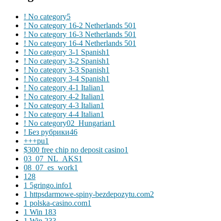
! No category
5
! No category 16-2 Netherlands 50
1
! No category 16-3 Netherlands 50
1
! No category 16-4 Netherlands 50
1
! No category 3-1 Spanish
1
! No category 3-2 Spanish
1
! No category 3-3 Spanish
1
! No category 3-4 Spanish
1
! No category 4-1 Italian
1
! No category 4-2 Italian
1
! No category 4-3 Italian
1
! No category 4-4 Italian
1
! No category02_Hungarian
1
! Без рубрики
46
+++pu
1
$300 free chip no deposit casino
1
03_07_NL_AKS
1
08_07_es_work
1
1
28
1 5gringo.info
1
1 httpsdarmowe-spiny-bezdepozytu.com
2
1 polska-casino.com
1
1 Win 18
3
1 Win 23
3