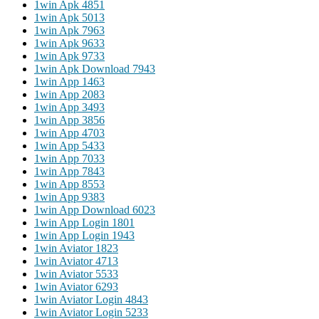
1win Apk 485
1
1win Apk 501
3
1win Apk 796
3
1win Apk 963
3
1win Apk 973
3
1win Apk Download 794
3
1win App 146
3
1win App 208
3
1win App 349
3
1win App 385
6
1win App 470
3
1win App 543
3
1win App 703
3
1win App 784
3
1win App 855
3
1win App 938
3
1win App Download 602
3
1win App Login 180
1
1win App Login 194
3
1win Aviator 182
3
1win Aviator 471
3
1win Aviator 553
3
1win Aviator 629
3
1win Aviator Login 484
3
1win Aviator Login 523
3