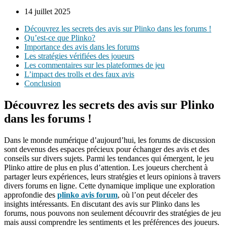
14 juillet 2025
Découvrez les secrets des avis sur Plinko dans les forums !
Qu’est-ce que Plinko?
Importance des avis dans les forums
Les stratégies vérifiées des joueurs
Les commentaires sur les plateformes de jeu
L’impact des trolls et des faux avis
Conclusion
Découvrez les secrets des avis sur Plinko
dans les forums !
Dans le monde numérique d’aujourd’hui, les forums de discussion
sont devenus des espaces précieux pour échanger des avis et des
conseils sur divers sujets. Parmi les tendances qui émergent, le jeu
Plinko attire de plus en plus d’attention. Les joueurs cherchent à
partager leurs expériences, leurs stratégies et leurs opinions à travers
divers forums en ligne. Cette dynamique implique une exploration
approfondie des
plinko avis forum
, où l’on peut déceler des
insights intéressants. En discutant des avis sur Plinko dans les
forums, nous pouvons non seulement découvrir des stratégies de jeu
mais aussi comprendre les sentiments et les préférences des joueurs.