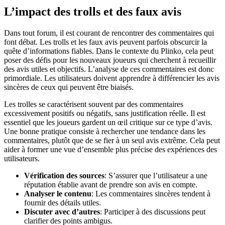
L’impact des trolls et des faux avis
Dans tout forum, il est courant de rencontrer des commentaires qui
font débat. Les trolls et les faux avis peuvent parfois obscurcir la
quête d’informations fiables. Dans le contexte du Plinko, cela peut
poser des défis pour les nouveaux joueurs qui cherchent à recueillir
des avis utiles et objectifs. L’analyse de ces commentaires est donc
primordiale. Les utilisateurs doivent apprendre à différencier les avis
sincères de ceux qui peuvent être biaisés.
Les trolles se caractérisent souvent par des commentaires
excessivement positifs ou négatifs, sans justification réelle. Il est
essentiel que les joueurs gardent un œil critique sur ce type d’avis.
Une bonne pratique consiste à rechercher une tendance dans les
commentaires, plutôt que de se fier à un seul avis extrême. Cela peut
aider à former une vue d’ensemble plus précise des expériences des
utilisateurs.
Vérification des sources
: S’assurer que l’utilisateur a une
réputation établie avant de prendre son avis en compte.
Analyser le contenu
: Les commentaires sincères tendent à
fournir des détails utiles.
Discuter avec d’autres
: Participer à des discussions peut
clarifier des points ambigus.