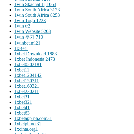
1win Skachat Tj 106
3
1win South Africa 312
3
1win South Africa 825
3
1win Togo 122
3
1win tr
2
1win Website 520
3
1win 후기 71
3
1winbet.ml2
1
1xBet
1
1xbet Download 188
3
1xbet Indonesia 247
3
1xbet020218
1
1xbet1
1
1xbet120414
2
1xbet15031
1
1xbet16032
1
1xbet23021
1
1xbet3
1
1xbet32
1
1xbet4
1
1xbet6
3
1xbetapp-ph.com3
1
1xbetph.net3
1
1xcinta.org
1