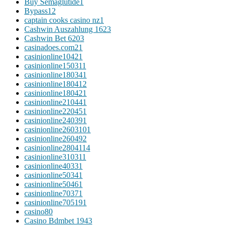
Buy Semaglutide
1
Bypass
12
captain cooks casino nz
1
Cashwin Auszahlung 162
3
Cashwin Bet 620
3
casinadoes.com2
1
casinionline1042
1
casinionline15031
1
casinionline18034
1
casinionline18041
2
casinionline18042
1
casinionline21044
1
casinionline22045
1
casinionline24039
1
casinionline260310
1
casinionline26049
2
casinionline280411
4
casinionline31031
1
casinionline4033
1
casinionline5034
1
casinionline5046
1
casinionline7037
1
casinionline70519
1
casino
80
Casino Bdmbet 194
3