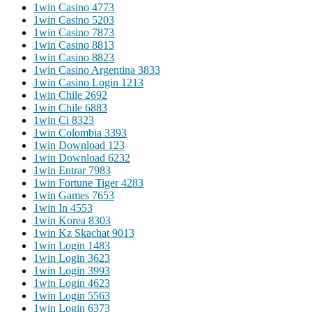
1win Casino 477
3
1win Casino 520
3
1win Casino 787
3
1win Casino 881
3
1win Casino 882
3
1win Casino Argentina 383
3
1win Casino Login 121
3
1win Chile 269
2
1win Chile 688
3
1win Ci 832
3
1win Colombia 339
3
1win Download 12
3
1win Download 623
2
1win Entrar 798
3
1win Fortune Tiger 428
3
1win Games 765
3
1win In 455
3
1win Korea 830
3
1win Kz Skachat 901
3
1win Login 148
3
1win Login 362
3
1win Login 399
3
1win Login 462
3
1win Login 556
3
1win Login 637
3