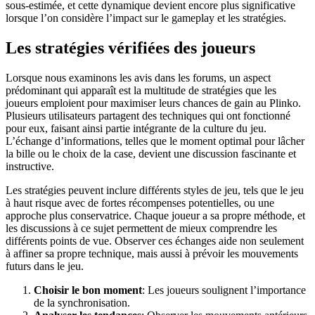
sous-estimée, et cette dynamique devient encore plus significative
lorsque l’on considère l’impact sur le gameplay et les stratégies.
Les stratégies vérifiées des joueurs
Lorsque nous examinons les avis dans les forums, un aspect
prédominant qui apparaît est la multitude de stratégies que les
joueurs emploient pour maximiser leurs chances de gain au Plinko.
Plusieurs utilisateurs partagent des techniques qui ont fonctionné
pour eux, faisant ainsi partie intégrante de la culture du jeu.
L’échange d’informations, telles que le moment optimal pour lâcher
la bille ou le choix de la case, devient une discussion fascinante et
instructive.
Les stratégies peuvent inclure différents styles de jeu, tels que le jeu
à haut risque avec de fortes récompenses potentielles, ou une
approche plus conservatrice. Chaque joueur a sa propre méthode, et
les discussions à ce sujet permettent de mieux comprendre les
différents points de vue. Observer ces échanges aide non seulement
à affiner sa propre technique, mais aussi à prévoir les mouvements
futurs dans le jeu.
Choisir le bon moment
: Les joueurs soulignent l’importance
de la synchronisation.