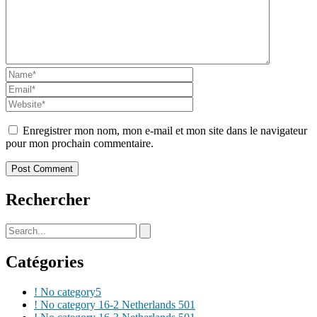
Enregistrer mon nom, mon e-mail et mon site dans le navigateur
pour mon prochain commentaire.
Rechercher
Catégories
! No category
5
! No category 16-2 Netherlands 50
1