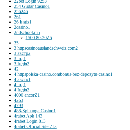
22bet Login 925
3
254 Gudar Casino
1
256
246
26
1
26 Індія
1
2casino
1
2ndschool.ru
5
1500 80-20Z
5
3
5
3 httpscasinoauslandschweiz.com
2
3 австр
2
3 інд
1
3 Індія
2
4
2
4 httpspolska-casino.combonus-bez-depozytu-casino
1
4 австр
1
4 інд
1
4 Індія
2
4000 ancorZ
1
426
3
479
3
488-Spinanga Casino
1
4rabet Apk 14
3
4rabet Login 81
3
4rabet Official Site 71
3