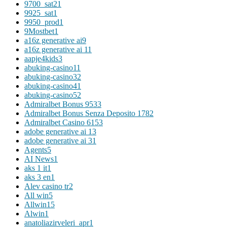
9700_sat2
1
9925_sat
1
9950_prod
1
9Mostbet
1
a16z generative ai
9
a16z generative ai 1
1
aapje4kids
3
abuking-casino1
1
abuking-casino3
2
abuking-casino4
1
abuking-casino5
2
Admiralbet Bonus 953
3
Admiralbet Bonus Senza Deposito 178
2
Admiralbet Casino 615
3
adobe generative ai 1
3
adobe generative ai 3
1
Agents
5
AI News
1
aks 1 it
1
aks 3 en
1
Alev casino tr
2
All win
5
Allwin
15
Alwin
1
anatoliazirveleri_apr
1