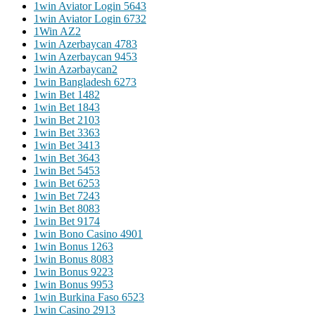
1win Aviator Login 564
3
1win Aviator Login 673
2
1Win AZ
2
1win Azerbaycan 478
3
1win Azerbaycan 945
3
1win Azərbaycan
2
1win Bangladesh 627
3
1win Bet 148
2
1win Bet 184
3
1win Bet 210
3
1win Bet 336
3
1win Bet 341
3
1win Bet 364
3
1win Bet 545
3
1win Bet 625
3
1win Bet 724
3
1win Bet 808
3
1win Bet 917
4
1win Bono Casino 490
1
1win Bonus 126
3
1win Bonus 808
3
1win Bonus 922
3
1win Bonus 995
3
1win Burkina Faso 652
3
1win Casino 291
3