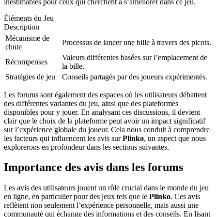
inestimables pour ceux qui cherchent à s’améliorer dans ce jeu.
Éléments du Jeu
Description
Mécanisme de
Processus de lancer une bille à travers des picots.
chute
Valeurs différentes basées sur l’emplacement de
Récompenses
la bille.
Stratégies de jeu
Conseils partagés par des joueurs expérimentés.
Les forums sont également des espaces où les utilisateurs débattent
des différentes variantes du jeu, ainsi que des plateformes
disponibles pour y jouer. En analysant ces discussions, il devient
clair que le choix de la plateforme peut avoir un impact significatif
sur l’expérience globale du joueur. Cela nous conduit à comprendre
les facteurs qui influencent les avis sur
Plinko
, un aspect que nous
explorerons en profondeur dans les sections suivantes.
Importance des avis dans les forums
Les avis des utilisateurs jouent un rôle crucial dans le monde du jeu
en ligne, en particulier pour des jeux tels que le
Plinko
. Ces avis
reflètent non seulement l’expérience personnelle, mais aussi une
communauté qui échange des informations et des conseils. En lisant