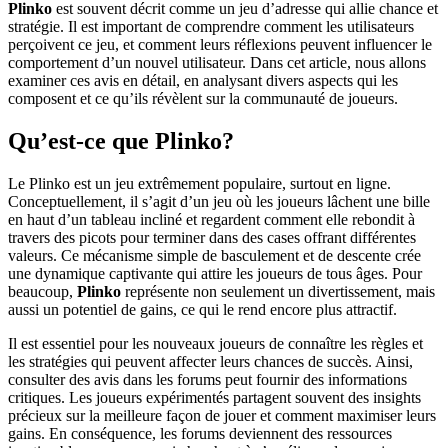
Plinko
est souvent décrit comme un jeu d’adresse qui allie chance et
stratégie. Il est important de comprendre comment les utilisateurs
perçoivent ce jeu, et comment leurs réflexions peuvent influencer le
comportement d’un nouvel utilisateur. Dans cet article, nous allons
examiner ces avis en détail, en analysant divers aspects qui les
composent et ce qu’ils révèlent sur la communauté de joueurs.
Qu’est-ce que Plinko?
Le Plinko est un jeu extrêmement populaire, surtout en ligne.
Conceptuellement, il s’agit d’un jeu où les joueurs lâchent une bille
en haut d’un tableau incliné et regardent comment elle rebondit à
travers des picots pour terminer dans des cases offrant différentes
valeurs. Ce mécanisme simple de basculement et de descente crée
une dynamique captivante qui attire les joueurs de tous âges. Pour
beaucoup,
Plinko
représente non seulement un divertissement, mais
aussi un potentiel de gains, ce qui le rend encore plus attractif.
Il est essentiel pour les nouveaux joueurs de connaître les règles et
les stratégies qui peuvent affecter leurs chances de succès. Ainsi,
consulter des avis dans les forums peut fournir des informations
critiques. Les joueurs expérimentés partagent souvent des insights
précieux sur la meilleure façon de jouer et comment maximiser leurs
gains. En conséquence, les forums deviennent des ressources