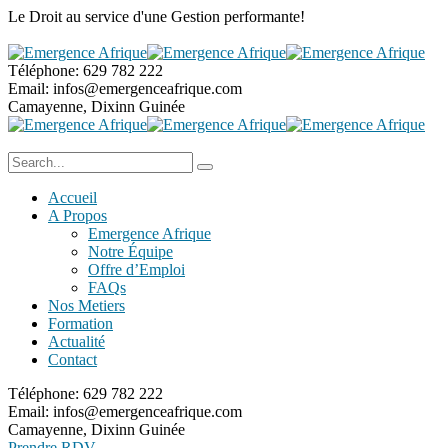
Le Droit au service
d'une Gestion performante!
Téléphone:
629 782 222
Email:
infos@emergenceafrique.com
Camayenne, Dixinn
Guinée
Accueil
A Propos
Emergence Afrique
Notre Équipe
Offre d’Emploi
FAQs
Nos Metiers
Formation
Actualité
Contact
Téléphone:
629 782 222
Email:
infos@emergenceafrique.com
Camayenne, Dixinn
Guinée
Prendre RDV