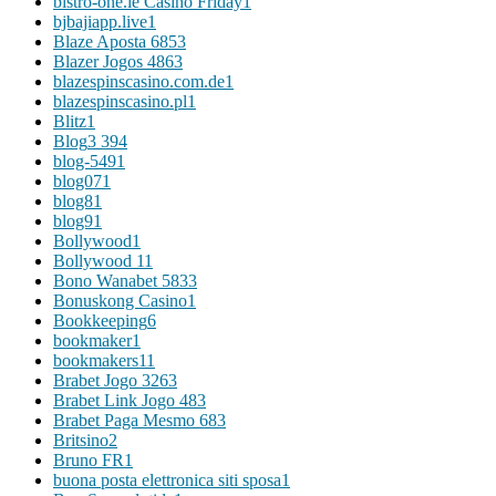
bistro-one.ie Casino Friday
1
bjbajiapp.live
1
Blaze Aposta 685
3
Blazer Jogos 486
3
blazespinscasino.com.de
1
blazespinscasino.pl
1
Blitz
1
Blog
3 394
blog-549
1
blog07
1
blog8
1
blog9
1
Bollywood
1
Bollywood 1
1
Bono Wanabet 583
3
Bonuskong Casino
1
Bookkeeping
6
bookmaker
1
bookmakers1
1
Brabet Jogo 326
3
Brabet Link Jogo 48
3
Brabet Paga Mesmo 68
3
Britsino
2
Bruno FR
1
buona posta elettronica siti sposa
1