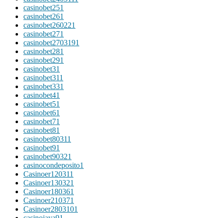
casinobet25
1
casinobet26
1
casinobet26022
1
casinobet27
1
casinobet270319
1
casinobet28
1
casinobet29
1
casinobet3
1
casinobet31
1
casinobet33
1
casinobet4
1
casinobet5
1
casinobet6
1
casinobet7
1
casinobet8
1
casinobet8031
1
casinobet9
1
casinobet9032
1
casinocondeposito
1
Casinoer12031
1
Casinoer13032
1
Casinoer18036
1
Casinoer21037
1
Casinoer280310
1
casinojaya9
1