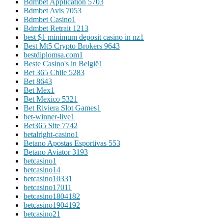
Bdmbet Application 570
3
Bdmbet Avis 705
3
Bdmbet Casino
1
Bdmbet Retrait 121
3
best $1 minimum deposit casino in nz
1
Best Mt5 Crypto Brokers 964
3
bestdiplomsa.com
1
Beste Casino's in België
1
Bet 365 Chile 528
3
Bet 864
3
Bet Mex
1
Bet Mexico 532
1
Bet Riviera Slot Games
1
bet-winner-live
1
Bet365 Site 774
2
betalright-casino
1
Betano Apostas Esportivas 55
3
Betano Aviator 319
3
betcasino
1
betcasino1
4
betcasino1033
1
betcasino1701
1
betcasino180418
2
betcasino190419
2
betcasino2
1