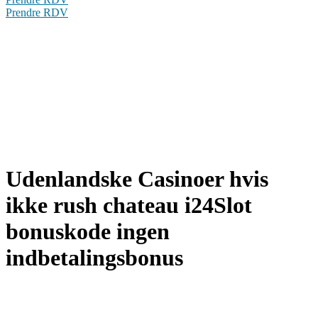
Prendre RDV
Udenlandske Casinoer hvis
ikke rush chateau i24Slot
bonuskode ingen
indbetalingsbonus