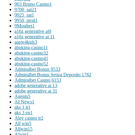
903 Bruno Casino
1
9700_sat2
1
9925_sat
1
9950_prod
1
9Mostbet
1
a16z generative ai
9
a16z generative ai 1
1
aapje4kids
3
abuking-casino1
1
abuking-casino3
2
abuking-casino4
1
abuking-casino5
2
Admiralbet Bonus 953
3
Admiralbet Bonus Senza Deposito 178
2
Admiralbet Casino 615
3
adobe generative ai 1
3
adobe generative ai 3
1
Agents
5
AI News
1
aks 1 it
1
aks 3 en
1
Alev casino tr
2
All win
5
Allwin
15
Alwin
1