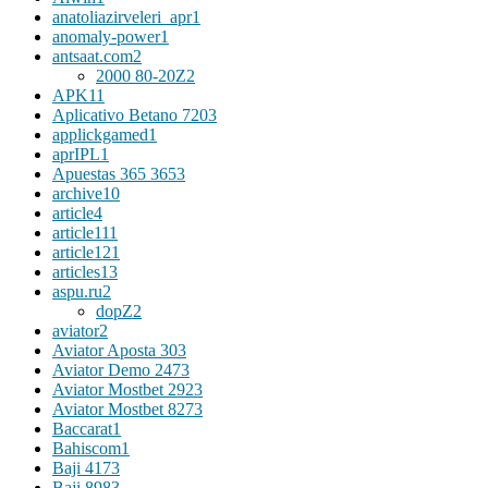
anatoliazirveleri_apr
1
anomaly-power
1
antsaat.com
2
2000 80-20Z
2
APK
11
Aplicativo Betano 720
3
applickgamed
1
aprIPL
1
Apuestas 365 365
3
archive
10
article
4
article11
1
article12
1
articles
13
aspu.ru
2
dopZ
2
aviator
2
Aviator Aposta 30
3
Aviator Demo 247
3
Aviator Mostbet 292
3
Aviator Mostbet 827
3
Baccarat
1
Bahiscom
1
Baji 417
3
Baji 898
3