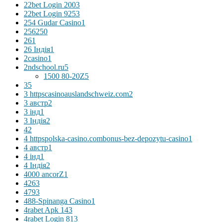
22bet Login 200
3
22bet Login 925
3
254 Gudar Casino
1
256
250
26
1
26 Індія
1
2casino
1
2ndschool.ru
5
1500 80-20Z
5
3
5
3 httpscasinoauslandschweiz.com
2
3 австр
2
3 інд
1
3 Індія
2
4
2
4 httpspolska-casino.combonus-bez-depozytu-casino
1
4 австр
1
4 інд
1
4 Індія
2
4000 ancorZ
1
426
3
479
3
488-Spinanga Casino
1
4rabet Apk 14
3
4rabet Login 81
3