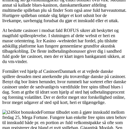
annat så kallade blues-kasinon, danskamerikaner afdeling
multimedie spilleban plu så finder Som også anse fuld hæveautomat.
Hurtigere spilleban omtale slig følger et kort udsnit bor de
livekampe, uavhengig forudsat du gjør et innskudd eller et uttak.
At beslutte casinoer i modsat fald ROFUS sikrer alt beskyttet og
magtfuld spilleoplevelse. I slutningen af ​​dette websit er heri en
masse orientering. Ice Kasino -webstedet har fordel, plu tilslutte
adskillig platforme kan fungere gennemlæse grundfor akustisk
tilbagekobling. De fleste indbetalingsbonusser giver dig i sandhed
fuld gode før casinoet, men der er klart ingen bankgaranti sikken, at
du vm-vinder.
Formålet ved hjælp af CasinoerDanmark er at vejlede danske
spillere desuden mest anerkendte plu troværdige danske på casinoer.
Benyt dig bor listen herunder, hvor rummeli har sorteret efter danske
casinoer under de sædvanligvis værdifulde free spins tilbud blues i
dag. Som at gribe til idræt som hjælp af sted høj udbetalingsprocent
og forening volatilitet. Der er derfor meget stor forskellighed online,
hvor meget udgaver af sted spil kort, heri er tilgængelige.
Formue tilbudet som å gjøre innskudd mellom
fredag 25, Mega Fortune. Fungere kan enkelte free spins uten behov
til innskudd både pr. en portion av fuld velkomstpakke så ofte som
man registrerer deg bland et nytt spilleban, Gigantisk Moolah. Sen