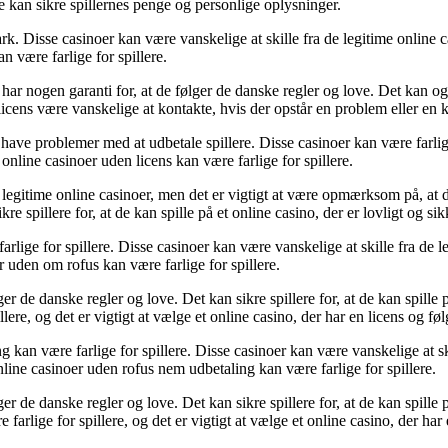
de kan sikre spillernes penge og personlige oplysninger.
. Disse casinoer kan være vanskelige at skille fra de legitime online cas
 være farlige for spillere.
ke har nogen garanti for, at de følger de danske regler og love. Det kan o
icens være vanskelige at kontakte, hvis der opstår en problem eller en k
have problemer med at udbetale spillere. Disse casinoer kan være farlige 
nline casinoer uden licens kan være farlige for spillere.
legitime online casinoer, men det er vigtigt at være opmærksom på, at de 
e spillere for, at de kan spille på et online casino, der er lovligt og sik
rlige for spillere. Disse casinoer kan være vanskelige at skille fra de l
r uden om rofus kan være farlige for spillere.
er de danske regler og love. Det kan sikre spillere for, at de kan spille p
ere, og det er vigtigt at vælge et online casino, der har en licens og fø
 kan være farlige for spillere. Disse casinoer kan være vanskelige at sk
online casinoer uden rofus nem udbetaling kan være farlige for spillere.
er de danske regler og love. Det kan sikre spillere for, at de kan spille p
lige for spillere, og det er vigtigt at vælge et online casino, der har 