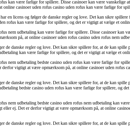
fus kan være farlige for spillere. Disse casinoer kan være vanskelige at 
at online casinoer uden rofus casino uden rofus kan være farlige for spil
har en licens og følger de danske regler og love. Det kan sikre spillere fo
 rofus kan være farlige for spillere, og det er vigtigt at vælge et onlin
ofus nem udbetaling kan være farlige for spillere. Disse casinoer kan vær
 opmærksom på, at online casinoer uden rofus casino uden rofus nem udbeta
er de danske regler og love. Det kan sikre spillere for, at de kan spille p
taling kan være farlige for spillere, og det er vigtigt at vælge et onlin
ofus nem udbetaling bedste casino uden rofus kan være farlige for spiller
t er derfor vigtigt at være opmærksom på, at online casinoer uden rofus
er de danske regler og love. Det kan sikre spillere for, at de kan spille p
taling bedste casino uden rofus kan være farlige for spillere, og det er
ofus nem udbetaling bedste casino uden rofus nem udbetaling kan være fa
igt eller ej. Det er derfor vigtigt at være opmærksom på, at online casi
er de danske regler og love. Det kan sikre spillere for, at de kan spille p