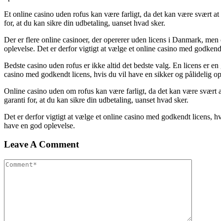
Et online casino uden rofus kan være farligt, da det kan være svært at s
for, at du kan sikre din udbetaling, uanset hvad sker.
Der er flere online casinoer, der opererer uden licens i Danmark, men de
oplevelse. Det er derfor vigtigt at vælge et online casino med godkendt
Bedste casino uden rofus er ikke altid det bedste valg. En licens er en g
casino med godkendt licens, hvis du vil have en sikker og pålidelig op
Online casino uden om rofus kan være farligt, da det kan være svært at 
garanti for, at du kan sikre din udbetaling, uanset hvad sker.
Det er derfor vigtigt at vælge et online casino med godkendt licens, hvi
have en god oplevelse.
Leave A Comment