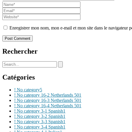
Enregistrer mon nom, mon e-mail et mon site dans le navigateur
Rechercher
Catégories
! No category
5
! No category 16-2 Netherlands 50
1
! No category 16-3 Netherlands 50
1
! No category 16-4 Netherlands 50
1
! No category 3-1 Spanish
1
! No category 3-2 Spanish
1
! No category 3-3 Spanish
1
! No category 3-4 Spanish
1