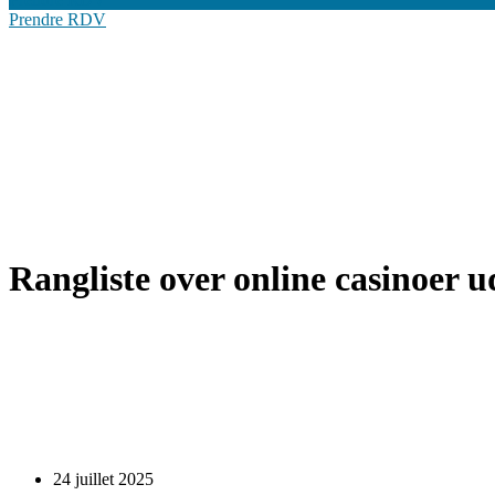
Prendre RDV
Rangliste over online casinoer 
24 juillet 2025