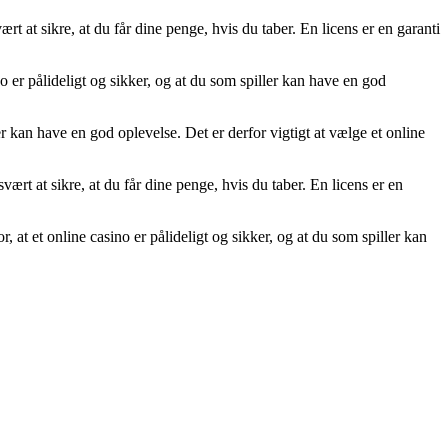
rt at sikre, at du får dine penge, hvis du taber. En licens er en garanti
no er pålideligt og sikker, og at du som spiller kan have en god
ler kan have en god oplevelse. Det er derfor vigtigt at vælge et online
ært at sikre, at du får dine penge, hvis du taber. En licens er en
, at et online casino er pålideligt og sikker, og at du som spiller kan