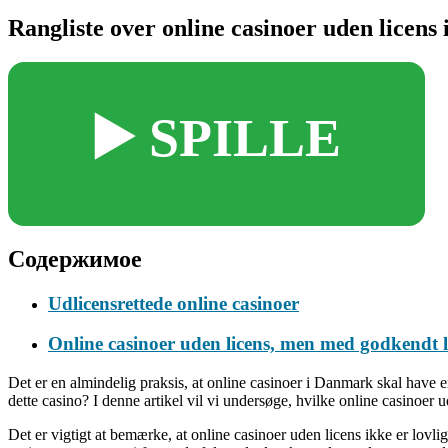
Rangliste over online casinoer uden licen
▶️ SPILLE
Содержимое
Udlicensrettede online casinoer
Online casinoer uden licens, men med godkendt l
Det er en almindelig praksis, at online casinoer i Danmark skal have en
dette casino? I denne artikel vil vi undersøge, hvilke online casinoer u
Det er vigtigt at bemærke, at online casinoer uden licens ikke er lovli