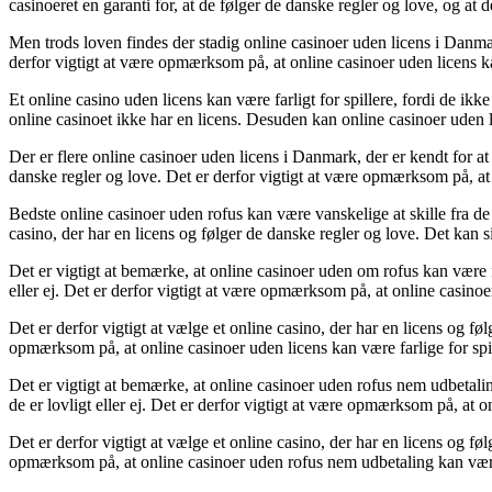
casinoeret en garanti for, at de følger de danske regler og love, og at 
Men trods loven findes der stadig online casinoer uden licens i Danmark
derfor vigtigt at være opmærksom på, at online casinoer uden licens kan
Et online casino uden licens kan være farligt for spillere, fordi de ik
online casinoet ikke har en licens. Desuden kan online casinoer uden l
Der er flere online casinoer uden licens i Danmark, der er kendt for at 
danske regler og love. Det er derfor vigtigt at være opmærksom på, at o
Bedste online casinoer uden rofus kan være vanskelige at skille fra de 
casino, der har en licens og følger de danske regler og love. Det kan sikr
Det er vigtigt at bemærke, at online casinoer uden om rofus kan være fa
eller ej. Det er derfor vigtigt at være opmærksom på, at online casinoe
Det er derfor vigtigt at vælge et online casino, der har en licens og følg
opmærksom på, at online casinoer uden licens kan være farlige for spill
Det er vigtigt at bemærke, at online casinoer uden rofus nem udbetaling
de er lovligt eller ej. Det er derfor vigtigt at være opmærksom på, at 
Det er derfor vigtigt at vælge et online casino, der har en licens og følg
opmærksom på, at online casinoer uden rofus nem udbetaling kan være far