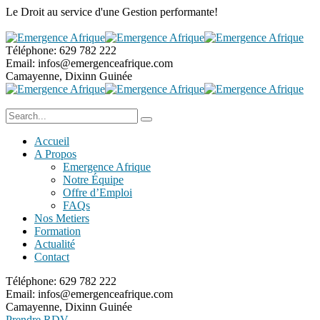
Le Droit au service
d'une Gestion performante!
Téléphone:
629 782 222
Email:
infos@emergenceafrique.com
Camayenne, Dixinn
Guinée
Accueil
A Propos
Emergence Afrique
Notre Équipe
Offre d’Emploi
FAQs
Nos Metiers
Formation
Actualité
Contact
Téléphone:
629 782 222
Email:
infos@emergenceafrique.com
Camayenne, Dixinn
Guinée
Prendre RDV