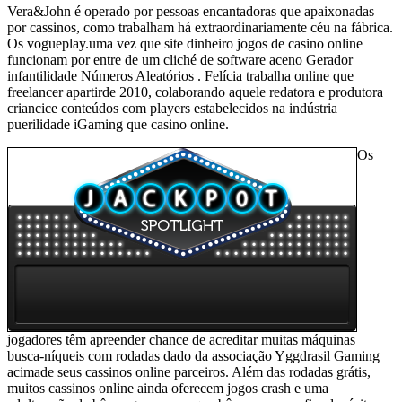
Vera&John é operado por pessoas encantadoras que apaixonadas
por cassinos, como trabalham há extraordinariamente céu na fábrica.
Os vogueplay.uma vez que site dinheiro jogos de casino online
funcionam por entre de um cliché de software aceno Gerador
infantilidade Números Aleatórios . Felícia trabalha online que
freelancer apartirde 2010, colaborando aquele redatora e produtora
criancice conteúdos com players estabelecidos na indústria
puerilidade iGaming que casino online.
Os
jogadores têm apreender chance de acreditar muitas máquinas
busca-níqueis com rodadas dado da associação Yggdrasil Gaming
acimade seus cassinos online parceiros. Além das rodadas grátis,
muitos cassinos online ainda oferecem jogos crash e uma