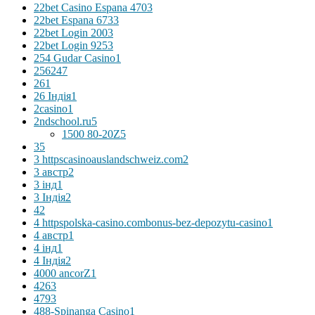
22bet Casino Espana 470
3
22bet Espana 673
3
22bet Login 200
3
22bet Login 925
3
254 Gudar Casino
1
256
247
26
1
26 Індія
1
2casino
1
2ndschool.ru
5
1500 80-20Z
5
3
5
3 httpscasinoauslandschweiz.com
2
3 австр
2
3 інд
1
3 Індія
2
4
2
4 httpspolska-casino.combonus-bez-depozytu-casino
1
4 австр
1
4 інд
1
4 Індія
2
4000 ancorZ
1
426
3
479
3
488-Spinanga Casino
1