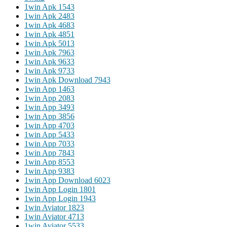
1win Apk 154
3
1win Apk 248
3
1win Apk 468
3
1win Apk 485
1
1win Apk 501
3
1win Apk 796
3
1win Apk 963
3
1win Apk 973
3
1win Apk Download 794
3
1win App 146
3
1win App 208
3
1win App 349
3
1win App 385
6
1win App 470
3
1win App 543
3
1win App 703
3
1win App 784
3
1win App 855
3
1win App 938
3
1win App Download 602
3
1win App Login 180
1
1win App Login 194
3
1win Aviator 182
3
1win Aviator 471
3
1win Aviator 553
3