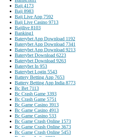
Bahiscom
1
Baji 417
3
Baji 898
3
Baji Live App 759
2
Baji Live Casino 971
3
Bajilive 810
3
Banking
1
Baterybet App Download 119
2
Baterybet App Download 734
1
Baterybet App Download 921
3
Baterybet Download 622
3
Baterybet Download 926
3
Baterybet In 95
3
Baterybet Login 554
3
Battery Betting App 765
3
Battery Betting App India 877
3
Bc Bet 711
3
Bc Crash Game 339
3
Bc Crash Game 575
1
Bc Game Casino 391
3
Bc Game Casino 491
3
Bc Game Casino 53
3
Bc Game Crash Online 157
3
Bc Game Crash Online 367
3
Bc Game Crash Online 545
3