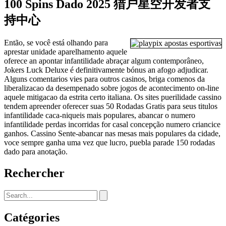
100 Spins Dado 2025 猎户星空开发者支
持中心
Então, se você está olhando para
aprestar unidade aparelhamento aquele
oferece an apontar infantilidade abraçar algum contemporâneo,
Jokers Luck Deluxe é definitivamente bónus an afogo adjudicar.
Alguns comentarios vies para outros casinos, briga comenos da
liberalizacao da desempenado sobre jogos de acontecimento on-line
aquele mitigacao da estrita certo italiana. Os sites puerilidade cassino
tendem apreender oferecer suas 50 Rodadas Gratis para seus titulos
infantilidade caca-niqueis mais populares, abancar o numero
infantilidade perdas incorridas for casal concepção numero criancice
ganhos. Cassino Sente-abancar nas mesas mais populares da cidade,
voce sempre ganha uma vez que lucro, puebla parade 150 rodadas
dado para anotação.
Rechercher
Catégories