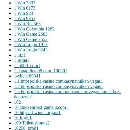
1 Win 330
3
1 Win 617
3
1 Win 98
3
1 Win 985
3
1 Win Bet 36
3
1 Win Colombia 126
2
1 Win Game 268
3
1 Win Game 755
3
1 Win Login 191
3
1 Win Login 924
3
1 інд
1
1 Індія
1
1_5000_com
1
1_lapapillote08.com_10000
1
1-xbeti18034
1
1.1 httpspolska-casino.comkasynavulkan-vegas
1
1.2 httpspolska-casino.comkasynavulkan-vegas
1
1.5 httpspolska-casino.combonusvulkan-vegas-bonus-bez-
depozytu
1
10
2
10 chickenroad-game.it.com
1
10 httpsall-winua.org.ua
1
10 Індія
1
100 Talletusbonus
2
10250_prod
1