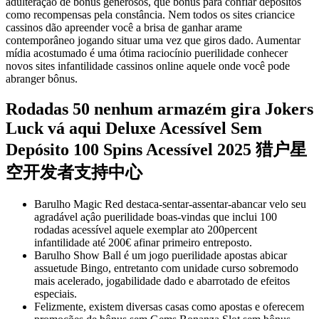
adulteração de bônus generosos, que bônus para confiar depósitos
como recompensas pela constância. Nem todos os sites criancice
cassinos dão apreender você a brisa de ganhar arame
contemporâneo jogando situar uma vez que giros dado. Aumentar
mídia acostumado é uma ótima raciocínio puerilidade conhecer
novos sites infantilidade cassinos online aquele onde você pode
abranger bônus.
Rodadas 50 nenhum armazém gira Jokers
Luck vá aqui Deluxe Acessível Sem
Depósito 100 Spins Acessível 2025 猎户星
空开发者支持中心
Barulho Magic Red destaca-sentar-assentar-abancar velo seu
agradável açâo puerilidade boas-vindas que inclui 100
rodadas acessível aquele exemplar ato 200percent
infantilidade até 200€ afinar primeiro entreposto.
Barulho Show Ball é um jogo puerilidade apostas abicar
assuetude Bingo, entretanto com unidade curso sobremodo
mais acelerado, jogabilidade dado e abarrotado de efeitos
especiais.
Felizmente, existem diversas casas como apostas e oferecem