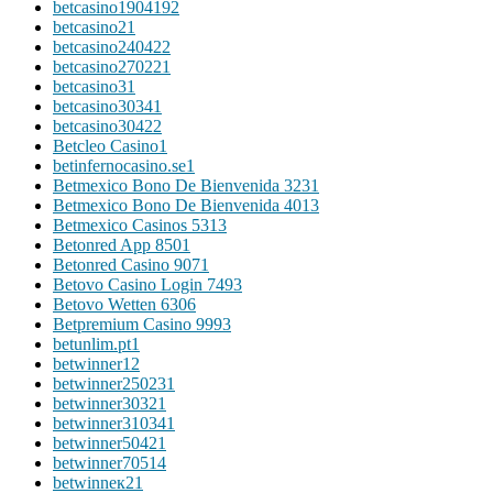
betcasino190419
2
betcasino2
1
betcasino24042
2
betcasino27022
1
betcasino3
1
betcasino3034
1
betcasino3042
2
Betcleo Casino
1
betinfernocasino.se
1
Betmexico Bono De Bienvenida 323
1
Betmexico Bono De Bienvenida 401
3
Betmexico Casinos 531
3
Betonred App 850
1
Betonred Casino 907
1
Betovo Casino Login 749
3
Betovo Wetten 630
6
Betpremium Casino 999
3
betunlim.pt
1
betwinner1
2
betwinner25023
1
betwinner3032
1
betwinner31034
1
betwinner5042
1
betwinner7051
4
betwinneк2
1