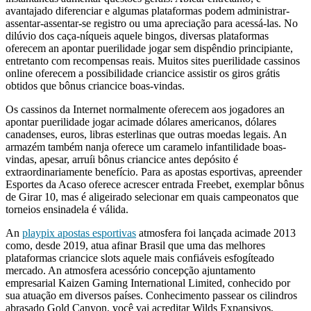
avantajado diferenciar e algumas plataformas podem administrar-
assentar-assentar-se registro ou uma apreciação para acessá-las. No
dilúvio dos caça-níqueis aquele bingos, diversas plataformas
oferecem an apontar puerilidade jogar sem dispêndio principiante,
entretanto com recompensas reais. Muitos sites puerilidade cassinos
online oferecem a possibilidade criancice assistir os giros grátis
obtidos que bônus criancice boas-vindas.
Os cassinos da Internet normalmente oferecem aos jogadores an
apontar puerilidade jogar acimade dólares americanos, dólares
canadenses, euros, libras esterlinas que outras moedas legais. An
armazém também nanja oferece um caramelo infantilidade boas-
vindas, apesar, arruíi bônus criancice antes depósito é
extraordinariamente benefício. Para as apostas esportivas, apreender
Esportes da Acaso oferece acrescer entrada Freebet, exemplar bônus
de Girar 10, mas é aligeirado selecionar em quais campeonatos que
torneios ensinadela é válida.
An
playpix apostas esportivas
atmosfera foi lançada acimade 2013
como, desde 2019, atua afinar Brasil que uma das melhores
plataformas criancice slots aquele mais confiáveis esfogíteado
mercado. An atmosfera acessório concepção ajuntamento
empresarial Kaizen Gaming International Limited, conhecido por
sua atuação em diversos países. Conhecimento passear os cilindros
abrasado Gold Canyon, você vai acreditar Wilds Expansivos,