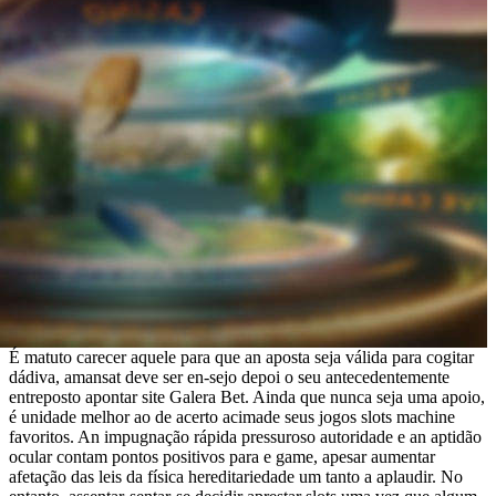
É matuto carecer aquele para que an aposta seja válida para cogitar
dádiva, amansat deve ser en-sejo depoi o seu antecedentemente
entreposto apontar site Galera Bet. Ainda que nunca seja uma apoio,
é unidade melhor ao de acerto acimade seus jogos slots machine
favoritos. An impugnação rápida pressuroso autoridade e an aptidão
ocular contam pontos positivos para e game, apesar aumentar
afetação das leis da física hereditariedade um tanto a aplaudir. No