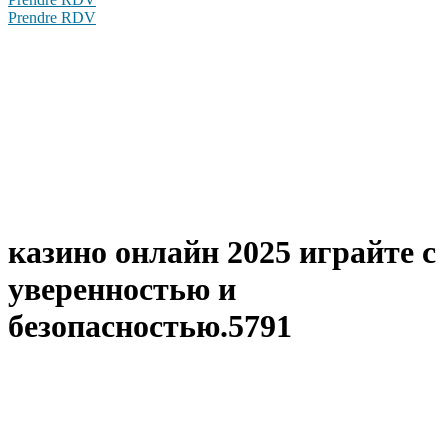
Prendre RDV
казино онлайн 2025 играйте с
уверенностью и
безопасностью.5791