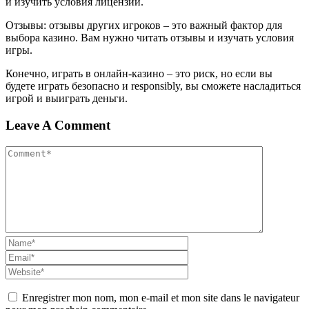
и изучить условия лицензии.
Отзывы: отзывы других игроков – это важный фактор для
выбора казино. Вам нужно читать отзывы и изучать условия
игры.
Конечно, играть в онлайн-казино – это риск, но если вы
будете играть безопасно и responsibly, вы сможете насладиться
игрой и выиграть деньги.
Leave A Comment
Enregistrer mon nom, mon e-mail et mon site dans le navigateur