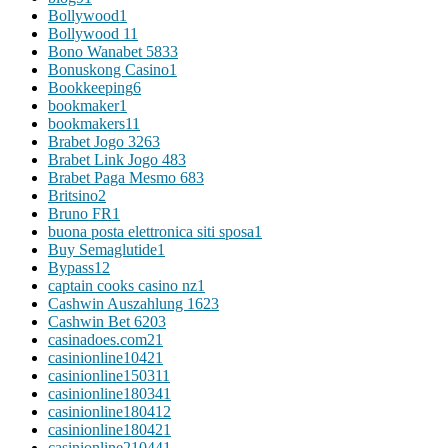
Bollywood
1
Bollywood 1
1
Bono Wanabet 583
3
Bonuskong Casino
1
Bookkeeping
6
bookmaker
1
bookmakers1
1
Brabet Jogo 326
3
Brabet Link Jogo 48
3
Brabet Paga Mesmo 68
3
Britsino
2
Bruno FR
1
buona posta elettronica siti sposa
1
Buy Semaglutide
1
Bypass
12
captain cooks casino nz
1
Cashwin Auszahlung 162
3
Cashwin Bet 620
3
casinadoes.com2
1
casinionline1042
1
casinionline15031
1
casinionline18034
1
casinionline18041
2
casinionline18042
1
casinionline21044
1