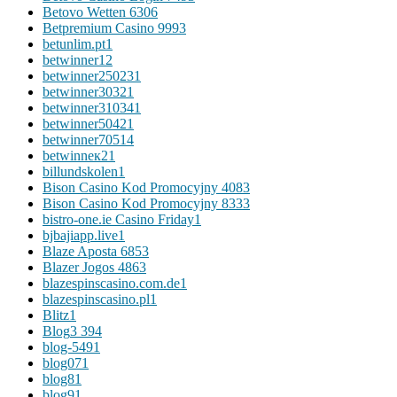
Betovo Wetten 630
6
Betpremium Casino 999
3
betunlim.pt
1
betwinner1
2
betwinner25023
1
betwinner3032
1
betwinner31034
1
betwinner5042
1
betwinner7051
4
betwinneк2
1
billundskolen
1
Bison Casino Kod Promocyjny 408
3
Bison Casino Kod Promocyjny 833
3
bistro-one.ie Casino Friday
1
bjbajiapp.live
1
Blaze Aposta 685
3
Blazer Jogos 486
3
blazespinscasino.com.de
1
blazespinscasino.pl
1
Blitz
1
Blog
3 394
blog-549
1
blog07
1
blog8
1
blog9
1