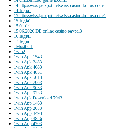
14 chickenroad-game.it.com
1
14 httpsswiss-jackpot.netswiss-casino-bonus-code
1
14 Індія
1
15 httpsswiss-jackpot.netswiss-casino-bonus-code
1
15 Індія
1
15.01 dr
1
15.06.2026 DE online casino paypal
3
16 Індія
1
17 Індія
1
1Mostbet
1
1win
2
1win Apk 154
3
1win Apk 248
3
1win Apk 468
3
1win Apk 485
1
1win Apk 501
3
1win Apk 796
3
1win Apk 963
3
1win Apk 973
3
1win Apk Download 794
3
1win App 146
3
1win App 208
3
1win App 349
3
1win App 385
6
1win App 470
3