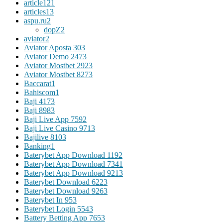
article12
1
articles
13
aspu.ru
2
dopZ
2
aviator
2
Aviator Aposta 30
3
Aviator Demo 247
3
Aviator Mostbet 292
3
Aviator Mostbet 827
3
Baccarat
1
Bahiscom
1
Baji 417
3
Baji 898
3
Baji Live App 759
2
Baji Live Casino 971
3
Bajilive 810
3
Banking
1
Baterybet App Download 119
2
Baterybet App Download 734
1
Baterybet App Download 921
3
Baterybet Download 622
3
Baterybet Download 926
3
Baterybet In 95
3
Baterybet Login 554
3
Battery Betting App 765
3