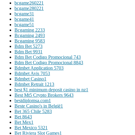
bcgame26022
1
bcgame28022
1
bcgame3
1
bcgame4
1
bcgame5
1
Bcgaming 223
3
Bcgaming 249
3
Bcgaming 958
3
Bdm Bet 527
3
Bdm Bet 993
1
Bdm Bet Codigo Promocional 74
3
Bdm Bet Codigo Promocional 884
3
Bdmbet Application 570
3
Bdmbet Avis 705
3
Bdmbet Casino
1
Bdmbet Retrait 121
3
best $1 minimum deposit casino in nz
1
Best Mt5 Crypto Brokers 964
3
bestdiplomsa.com
1
Beste Casino's in België
1
Bet 365 Chile 528
3
Bet 864
3
Bet Mex
1
Bet Mexico 532
1
Bet Riviera Slot Games
1