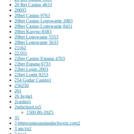
20 Bet Casino 463
3
2060
3
20bet Casino 976
3
20bet Casino Logowanie 208
3
20bet Casino Logowanie 841
1
20bet Kasyno 838
3
20bet Logowanie 555
3
20bet Logowanie 563
3
2116
2
22.01
1
22bet Casino Espana 470
3
22bet Espana 673
3
22bet Login 200
3
22bet Login 925
3
254 Gudar Casino
1
256
250
26
1
26 Індія
1
2casino
1
2ndschool.ru
5
1500 80-20Z
5
3
5
3 httpscasinoauslandschweiz.com
2
3 австр
2
3 інд
1