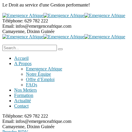
Le Droit au service
d'une Gestion performante!
Téléphone:
629 782 222
Email:
infos@emergenceafrique.com
Camayenne, Dixinn
Guinée
Accueil
A Propos
Emergence Afrique
Notre Équipe
Offre d’Emploi
FAQs
Nos Metiers
Formation
Actualité
Contact
Téléphone:
629 782 222
Email:
infos@emergenceafrique.com
Camayenne, Dixinn
Guinée
Prendre RDV