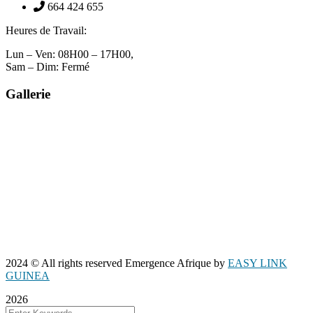
664 424 655
Heures de Travail:
Lun – Ven: 08H00 – 17H00,
Sam – Dim: Fermé
Gallerie
2024
© All rights reserved Emergence Afrique by
EASY LINK
GUINEA
2026