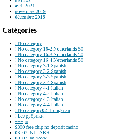
mai 2021
avril 2021
novembre 2019
décembre 2016
Catégories
! No category
! No category 16-2 Netherlands 50
! No category 16-3 Netherlands 50
! No category 16-4 Netherlands 50
! No category 3-1 Spanish
! No category 3-2 Spanish
! No category 3-3 Spanish
! No category 3-4 Spanish
! No category 4-1 Italian
! No category 4-2 Italian
! No category 4-3 Italian
! No category 4-4 Italian
! No category02_Hungarian
! Без рубрики
+++pu
$300 free chip no deposit casino
03_07_NL_AKS
08_07_es_work