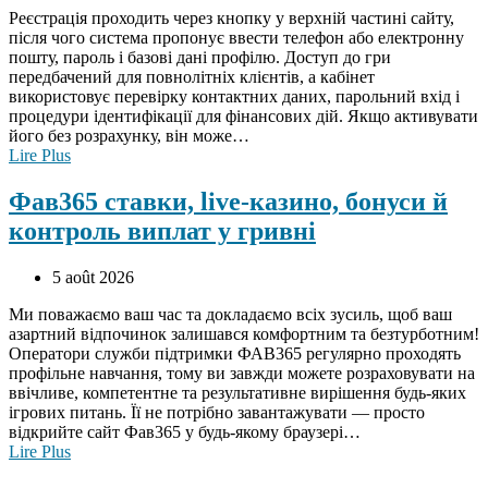
Реєстрація проходить через кнопку у верхній частині сайту,
після чого система пропонує ввести телефон або електронну
пошту, пароль і базові дані профілю. Доступ до гри
передбачений для повнолітніх клієнтів, а кабінет
використовує перевірку контактних даних, парольний вхід і
процедури ідентифікації для фінансових дій. Якщо активувати
його без розрахунку, він може…
Lire Plus
Фав365 ставки, live-казино, бонуси й
контроль виплат у гривні
5 août 2026
Ми поважаємо ваш час та докладаємо всіх зусиль, щоб ваш
азартний відпочинок залишався комфортним та безтурботним!
Оператори служби підтримки ФАВ365 регулярно проходять
профільне навчання, тому ви завжди можете розраховувати на
ввічливе, компетентне та результативне вирішення будь-яких
ігрових питань. Її не потрібно завантажувати — просто
відкрийте сайт Фав365 у будь-якому браузері…
Lire Plus