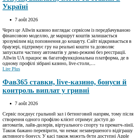
Україні
7 août 2026
Через це Allwin казино виглядає сервісом із передбачуваною
фінансовою моделлю, де маршрут коштів залишається
зрозумілим від поповнення до кешауту. Сайт відкривається в
браузері, підтримує гру на реальні кошти та дозволяє
запускати частину автоматів у демо-режимі без реєстрації.
Allwin UA працює як багатофункціональна платформа, де в
одному профілі зібрані казино, live-столи,…
Lire Plus
Фав365 ставки, live-казино, бонуси й
контроль виплат у гривні
7 août 2026
Сервіс поєднує гральний зал і бетинговий напрям, тому після
створення одного профілю клієнт отримує доступ до
автоматів, лайв-дилерів, віртуального спорту та прематч-лінії.
Також бажано перевірити, чи немає незавершеного відіграшу
активного бонусу. У касі також можуть бути доступні Apple