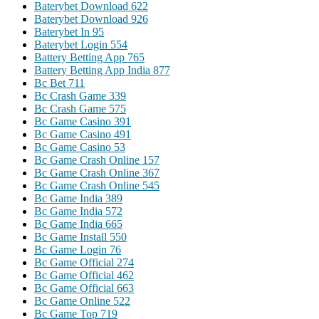
Baterybet Download 622
Baterybet Download 926
Baterybet In 95
Baterybet Login 554
Battery Betting App 765
Battery Betting App India 877
Bc Bet 711
Bc Crash Game 339
Bc Crash Game 575
Bc Game Casino 391
Bc Game Casino 491
Bc Game Casino 53
Bc Game Crash Online 157
Bc Game Crash Online 367
Bc Game Crash Online 545
Bc Game India 389
Bc Game India 572
Bc Game India 665
Bc Game Install 550
Bc Game Login 76
Bc Game Official 274
Bc Game Official 462
Bc Game Official 663
Bc Game Online 522
Bc Game Top 719