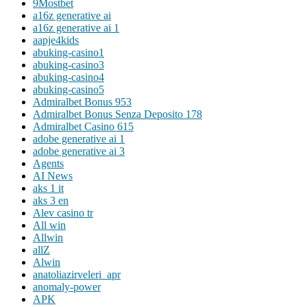
9Mostbet
a16z generative ai
a16z generative ai 1
aapje4kids
abuking-casino1
abuking-casino3
abuking-casino4
abuking-casino5
Admiralbet Bonus 953
Admiralbet Bonus Senza Deposito 178
Admiralbet Casino 615
adobe generative ai 1
adobe generative ai 3
Agents
AI News
aks 1 it
aks 3 en
Alev casino tr
All win
Allwin
allZ
Alwin
anatoliazirveleri_apr
anomaly-power
APK