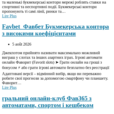
та маленькі букмекерські контори мережі роблять ставки на
спортивні та неспортивні події. Букмекерські контори
пропонують ті самі лінії, ринки та…
Lire Plus
Favbet ️ Фавбет Букмекерська контора
з високими коефіцієнтами
5 août 2026
Джекпотом прийнято називати максимально можливий
виграш у слотах та інших азартних іграх. Ігрові автомати
онлайн Фаворит (Favorit slots) ➤ Грати онлайн на гроші з
бонусом ⚡ або грати ігрові автомати безплатно без реєстрації
Адаптовані версії – відмінний вибір, якщо ви переважно
робите свої прогнози за допомогою смартфону чи планшету.
Фаворит…
Lire Plus
гральний онлайн-клуб Фав365 з
автоматами, спортом і кешбеком