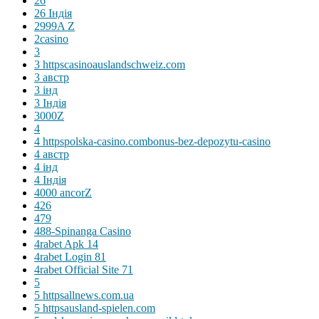
26
26 Індія
2999A Z
2casino
3
3 httpscasinoauslandschweiz.com
3 австр
3 інд
3 Індія
3000Z
4
4 httpspolska-casino.combonus-bez-depozytu-casino
4 австр
4 інд
4 Індія
4000 ancorZ
426
479
488-Spinanga Casino
4rabet Apk 14
4rabet Login 81
4rabet Official Site 71
5
5 httpsallnews.com.ua
5 httpsausland-spielen.com