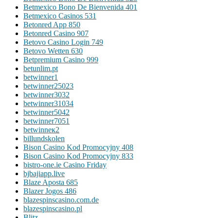
Betmexico Bono De Bienvenida 401
Betmexico Casinos 531
Betonred App 850
Betonred Casino 907
Betovo Casino Login 749
Betovo Wetten 630
Betpremium Casino 999
betunlim.pt
betwinner1
betwinner25023
betwinner3032
betwinner31034
betwinner5042
betwinner7051
betwinneк2
billundskolen
Bison Casino Kod Promocyjny 408
Bison Casino Kod Promocyjny 833
bistro-one.ie Casino Friday
bjbajiapp.live
Blaze Aposta 685
Blazer Jogos 486
blazespinscasino.com.de
blazespinscasino.pl
Blitz