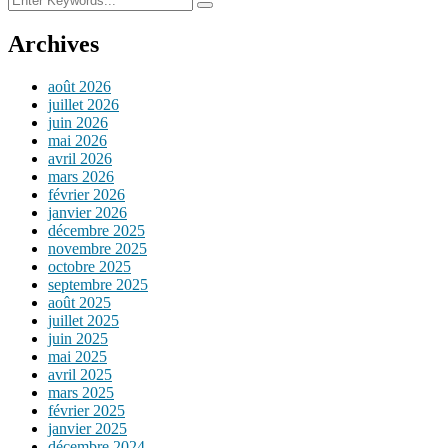
Archives
août 2026
juillet 2026
juin 2026
mai 2026
avril 2026
mars 2026
février 2026
janvier 2026
décembre 2025
novembre 2025
octobre 2025
septembre 2025
août 2025
juillet 2025
juin 2025
mai 2025
avril 2025
mars 2025
février 2025
janvier 2025
décembre 2024