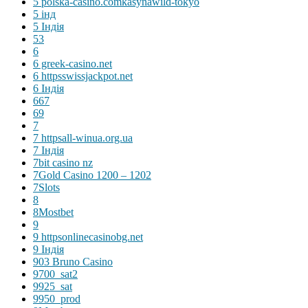
5 polska-casino.comkasynawild-tokyo
5 інд
5 Індія
53
6
6 greek-casino.net
6 httpsswissjackpot.net
6 Індія
667
69
7
7 httpsall-winua.org.ua
7 Індія
7bit casino nz
7Gold Casino 1200 – 1202
7Slots
8
8Mostbet
9
9 httpsonlinecasinobg.net
9 Індія
903 Bruno Casino
9700_sat2
9925_sat
9950_prod