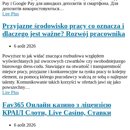
Pay і Google Pay для швидких депозитів зі смартфона. Для
депозитів використовуються…
Lire Plus
Przyjazne środowisko pracy co oznacza i
dlaczego jest ważne? Rozwój pracownika
6 août 2026
Powyższe to jak widać znacząca rozbudowa względem
wyświechtanych już owocowych czwartków czy swobodniejszego
biurowego dress-codu. Stawiające na otwartość i transparentność
miejsce pracy, przyjazne i konkurencyjne na rynku pracy to kolejny
element, za pomocą którego pracodawcy walczą ze sobą o najlepsze
talenty. Komunikowanie takich korzyści w ofertach jawi się jako
powszechny…
Lire Plus
Fav365 Онлайн казино з ліцензією
КРАІЛ Слоти, Live Casino, Ставки
6 août 2026