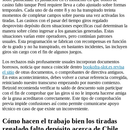
casino falto tanque Perú requiere lleva a cabo ajustado sobre formas
temporales. Cada uno de da entre 8 y no ha transpirado treinta
momentos de completar campos sobre puesta una vez activadas los
tiradas. Las casinos con el pasar del tiempo giros regalado
desprovisto depósito dicen situaciones específicas cual determinan la
manera sobre cómo ingresar a los ganancias generadas. Estas
situaciones varían entre operadores, pero continúan patrones
usuales. Esta programación se fabrican con recompensas en función
de tu grado y no ha transpirado, en bastantes incidentes, las incluyen
giros sin cargo con el fin de algunos juegos.
Los rechazos más profusamente usuales incorporan documentos
borrosos, noticia que nunca coincide dentro
bookofra-slot.es revisa
el sitio
de otras documentos, o comprobantes de directiva antiguos.
En estos acontecimientos, debes volver a cursar referencia corregida,
reiniciando nuestro transcurso empezando por nuestro comienzo.
Betzoid recomienda verificar tu saldo de descuento suin participar
con el fin de comprobar que las giros si no le importa hacerse amiga
de la grasa acreditaron correctamente. Este tipo de comprobación
previa impide confusiones así­ como permite comunicarse apoyo
técnico en caso de que existe un inconveniente.
Cómo hacen el trabajo bien los tiradas
regalado falto depósito acerca de Chile