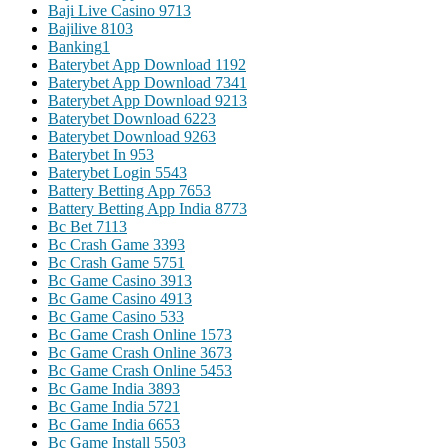
Baji Live Casino 971
3
Bajilive 810
3
Banking
1
Baterybet App Download 119
2
Baterybet App Download 734
1
Baterybet App Download 921
3
Baterybet Download 622
3
Baterybet Download 926
3
Baterybet In 95
3
Baterybet Login 554
3
Battery Betting App 765
3
Battery Betting App India 877
3
Bc Bet 711
3
Bc Crash Game 339
3
Bc Crash Game 575
1
Bc Game Casino 391
3
Bc Game Casino 491
3
Bc Game Casino 53
3
Bc Game Crash Online 157
3
Bc Game Crash Online 367
3
Bc Game Crash Online 545
3
Bc Game India 389
3
Bc Game India 572
1
Bc Game India 665
3
Bc Game Install 550
3