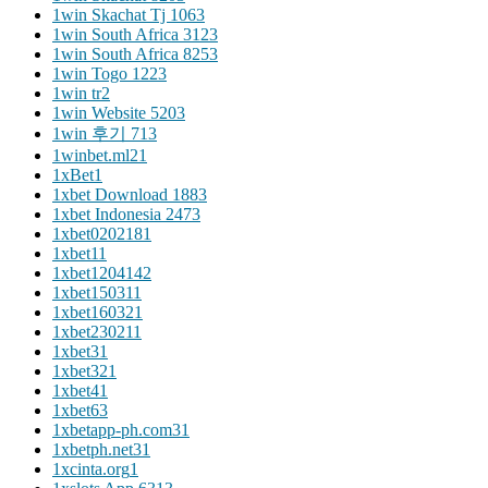
1win Skachat Tj 106
3
1win South Africa 312
3
1win South Africa 825
3
1win Togo 122
3
1win tr
2
1win Website 520
3
1win 후기 71
3
1winbet.ml2
1
1xBet
1
1xbet Download 188
3
1xbet Indonesia 247
3
1xbet020218
1
1xbet1
1
1xbet120414
2
1xbet15031
1
1xbet16032
1
1xbet23021
1
1xbet3
1
1xbet32
1
1xbet4
1
1xbet6
3
1xbetapp-ph.com3
1
1xbetph.net3
1
1xcinta.org
1