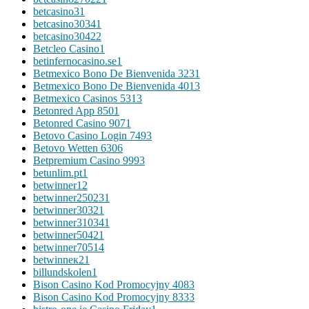
betcasino3
1
betcasino3034
1
betcasino3042
2
Betcleo Casino
1
betinfernocasino.se
1
Betmexico Bono De Bienvenida 323
1
Betmexico Bono De Bienvenida 401
3
Betmexico Casinos 531
3
Betonred App 850
1
Betonred Casino 907
1
Betovo Casino Login 749
3
Betovo Wetten 630
6
Betpremium Casino 999
3
betunlim.pt
1
betwinner1
2
betwinner25023
1
betwinner3032
1
betwinner31034
1
betwinner5042
1
betwinner7051
4
betwinneк2
1
billundskolen
1
Bison Casino Kod Promocyjny 408
3
Bison Casino Kod Promocyjny 833
3