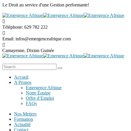
Le Droit au service
d'une Gestion performante!
Téléphone:
629 782 222
Email:
infos@emergenceafrique.com
Camayenne, Dixinn
Guinée
Accueil
A Propos
Emergence Afrique
Notre Équipe
Offre d’Emploi
FAQs
Nos Metiers
Formation
Actualité
Contact