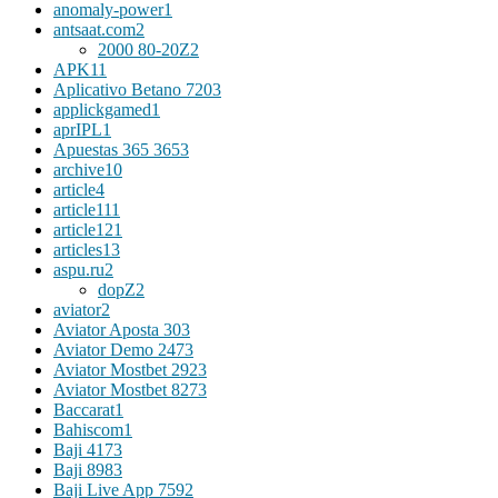
anomaly-power
1
antsaat.com
2
2000 80-20Z
2
APK
11
Aplicativo Betano 720
3
applickgamed
1
aprIPL
1
Apuestas 365 365
3
archive
10
article
4
article11
1
article12
1
articles
13
aspu.ru
2
dopZ
2
aviator
2
Aviator Aposta 30
3
Aviator Demo 247
3
Aviator Mostbet 292
3
Aviator Mostbet 827
3
Baccarat
1
Bahiscom
1
Baji 417
3
Baji 898
3
Baji Live App 759
2