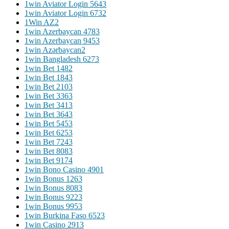
1win Aviator Login 564
3
1win Aviator Login 673
2
1Win AZ
2
1win Azerbaycan 478
3
1win Azerbaycan 945
3
1win Azərbaycan
2
1win Bangladesh 627
3
1win Bet 148
2
1win Bet 184
3
1win Bet 210
3
1win Bet 336
3
1win Bet 341
3
1win Bet 364
3
1win Bet 545
3
1win Bet 625
3
1win Bet 724
3
1win Bet 808
3
1win Bet 917
4
1win Bono Casino 490
1
1win Bonus 126
3
1win Bonus 808
3
1win Bonus 922
3
1win Bonus 995
3
1win Burkina Faso 652
3
1win Casino 291
3