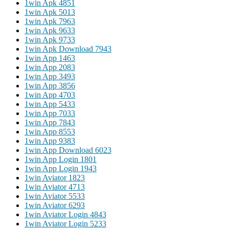
1win Apk 485
1
1win Apk 501
3
1win Apk 796
3
1win Apk 963
3
1win Apk 973
3
1win Apk Download 794
3
1win App 146
3
1win App 208
3
1win App 349
3
1win App 385
6
1win App 470
3
1win App 543
3
1win App 703
3
1win App 784
3
1win App 855
3
1win App 938
3
1win App Download 602
3
1win App Login 180
1
1win App Login 194
3
1win Aviator 182
3
1win Aviator 471
3
1win Aviator 553
3
1win Aviator 629
3
1win Aviator Login 484
3
1win Aviator Login 523
3