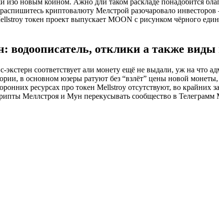
жи изо новым коином. Ажно дли таком раскладе понадобится бл
аспишитесь криптовалюту Мелстрой разочаровало инвесторов – 
ellstroy токен проект выпускает MOON с рисунком чёрного един
ен: водоописатель, отклики а также вид
-экстерн соответствует али монету ещё не выдали, уж на что ад
ории, в основном юзеры ратуют без “взлёт” цены новой монеты,
нних ресурсах про токен Mellstroy отсутствуют, во крайних зап
 крипты Меллстроя и Мун перекусывать сообщество в Телеграмм 