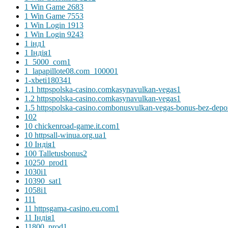
1 Win Game 268
3
1 Win Game 755
3
1 Win Login 191
3
1 Win Login 924
3
1 інд
1
1 Індія
1
1_5000_com
1
1_lapapillote08.com_10000
1
1-xbeti18034
1
1.1 httpspolska-casino.comkasynavulkan-vegas
1
1.2 httpspolska-casino.comkasynavulkan-vegas
1
1.5 httpspolska-casino.combonusvulkan-vegas-bonus-bez-depo
10
2
10 chickenroad-game.it.com
1
10 httpsall-winua.org.ua
1
10 Індія
1
100 Talletusbonus
2
10250_prod
1
1030i
1
10390_sat
1
1058i
1
11
1
11 httpsgama-casino.eu.com
1
11 Індія
1
11800_prod
1