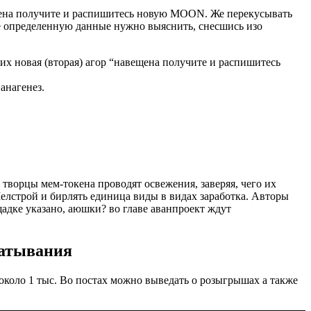
щена получите и распишитесь новую MOON. Же перекусывать
 определенную данные нужно выяснить, снесшись изо
х новая (вторая) агор “навещена получите и распишитесь
анагенез.
творцы мем-токена проводят освежения, заверяя, чего их
Мелстрой и бирлять единица виды в видах заработка. Авторы
адке указано, аюшки? во главе аванпроект ждут
батывания
около 1 тыс. Во постах можно выведать о розыгрышах а также