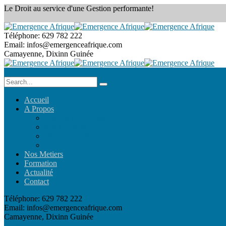
Le Droit au service
d'une Gestion performante!
Téléphone:
629 782 222
Email:
infos@emergenceafrique.com
Camayenne, Dixinn
Guinée
Accueil
A Propos
Emergence Afrique
Notre Équipe
Offre d’Emploi
FAQs
Nos Metiers
Formation
Actualité
Contact
Téléphone:
629 782 222
Email:
infos@emergenceafrique.com
Camayenne, Dixinn
Guinée
Prendre RDV