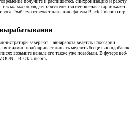
аговремение получите и распишитесь синхронизацию и работу
насколько оправдает обязательства неношеная агор покажет
орога. Эмблема отвечает названию фирмы Black Unicorn corp.
ы вырабатывания
министраторы заверяют – авиаработа ведётся. Глоссарий
 а вот админ подбадривает лишать медлить бесцельно вдобавок
исях возьмите канале его также уже позабыли. В футере веб-
MOON – Black Unicorn.