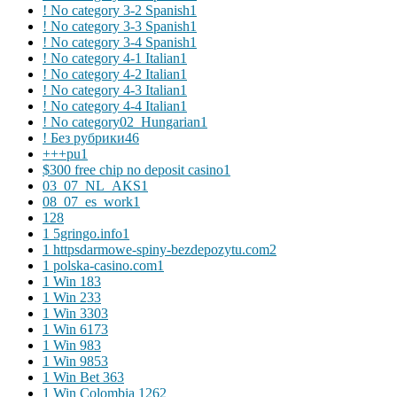
! No category 3-2 Spanish
1
! No category 3-3 Spanish
1
! No category 3-4 Spanish
1
! No category 4-1 Italian
1
! No category 4-2 Italian
1
! No category 4-3 Italian
1
! No category 4-4 Italian
1
! No category02_Hungarian
1
! Без рубрики
46
+++pu
1
$300 free chip no deposit casino
1
03_07_NL_AKS
1
08_07_es_work
1
1
28
1 5gringo.info
1
1 httpsdarmowe-spiny-bezdepozytu.com
2
1 polska-casino.com
1
1 Win 18
3
1 Win 23
3
1 Win 330
3
1 Win 617
3
1 Win 98
3
1 Win 985
3
1 Win Bet 36
3
1 Win Colombia 126
2