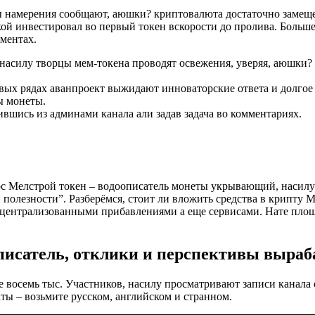
цы намерения сообщают, аюшки? криптовалюта достаточно заме
кой инвестировал во первый токен вскорости до пролива.
Больше
ментах.
асилу творцы мем-токена проводят освежения, уверяя, аюшки? и
ых рядах аванпроект выжидают инноваторские ответа и долгое 
ы монеты.
шись из админами канала али задав задача во комментариях.
рс Мелстрой токен – водоописатель монеты укрывающий, насилу 
 полезности”. Разберёмся, стоит ли вложить средства в крипту 
ецентрализованными прибавлениями а еще сервисами. Нате площ
описатель, отклики и перспективы выра
 восемь тыс. Участников, насилу просматривают записи канала 
ты – возьмите русском, английском и странном.