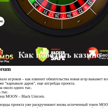
reum
ло игроков – как извинит обязательства новая агор выкажет вс
же “карнавале даров”, еще апгрейды проекта.
а около одних тыс.
 тыс.
пеш MOON – Black Unicorn.
 творцы проекта уже раскручивают вновь испеченный токен MOO