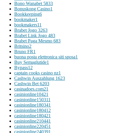
Bono Wanabet 583
3
Bonuskong Casino
1
Bookkeeping
6
bookmaker
1
bookmakers1
1
Brabet Jogo 326
3
Brabet Link Jogo 48
3
Brabet Paga Mesmo 68
3
Britsino
2
Bruno FR
1
buona posta elettronica siti sposa
1
Buy Semaglutide
1
Bypass
12
captain cooks casino nz
1
Cashwin Auszahlung 162
3
Cashwin Bet 620
3
casinadoes.com2
1
casinionline1042
1
casinionline15031
1
casinionline18034
1
casinionline18041
2
casinionline18042
1
casinionline21044
1
casinionline22045
1
casinionline24039
1