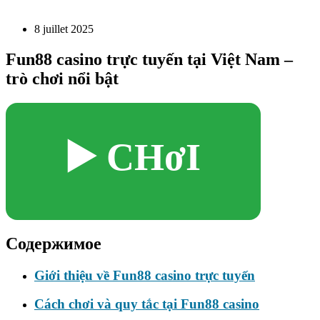
8 juillet 2025
Fun88 casino trực tuyến tại Việt Nam –
trò chơi nổi bật
▶️ CHơI
Содержимое
Giới thiệu về Fun88 casino trực tuyến
Cách chơi và quy tắc tại Fun88 casino