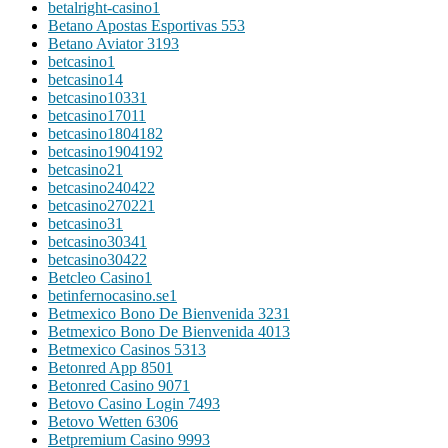
betalright-casino
1
Betano Apostas Esportivas 55
3
Betano Aviator 319
3
betcasino
1
betcasino1
4
betcasino1033
1
betcasino1701
1
betcasino180418
2
betcasino190419
2
betcasino2
1
betcasino24042
2
betcasino27022
1
betcasino3
1
betcasino3034
1
betcasino3042
2
Betcleo Casino
1
betinfernocasino.se
1
Betmexico Bono De Bienvenida 323
1
Betmexico Bono De Bienvenida 401
3
Betmexico Casinos 531
3
Betonred App 850
1
Betonred Casino 907
1
Betovo Casino Login 749
3
Betovo Wetten 630
6
Betpremium Casino 999
3