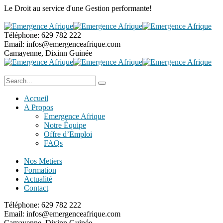
Le Droit au service
d'une Gestion performante!
Téléphone:
629 782 222
Email:
infos@emergenceafrique.com
Camayenne, Dixinn
Guinée
Accueil
A Propos
Emergence Afrique
Notre Équipe
Offre d’Emploi
FAQs
Nos Metiers
Formation
Actualité
Contact
Téléphone:
629 782 222
Email:
infos@emergenceafrique.com
Camayenne, Dixinn
Guinée