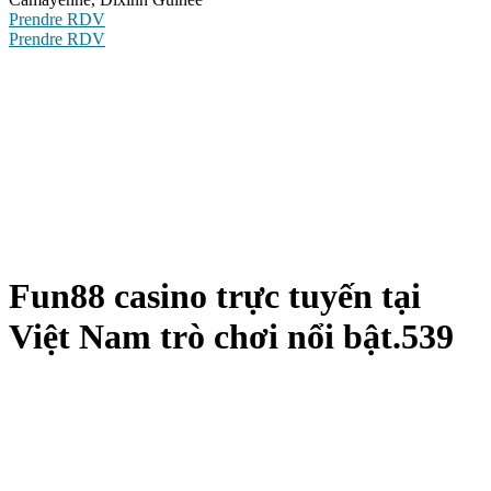
Prendre RDV
Prendre RDV
Fun88 casino trực tuyến tại
Việt Nam trò chơi nổi bật.539