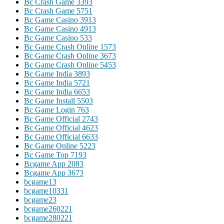
Bc Crash Game 339
3
Bc Crash Game 575
1
Bc Game Casino 391
3
Bc Game Casino 491
3
Bc Game Casino 53
3
Bc Game Crash Online 157
3
Bc Game Crash Online 367
3
Bc Game Crash Online 545
3
Bc Game India 389
3
Bc Game India 572
1
Bc Game India 665
3
Bc Game Install 550
3
Bc Game Login 76
3
Bc Game Official 274
3
Bc Game Official 462
3
Bc Game Official 663
3
Bc Game Online 522
3
Bc Game Top 719
3
Bcgame App 208
3
Bcgame App 367
3
bcgame1
3
bcgame1033
1
bcgame2
3
bcgame26022
1
bcgame28022
1