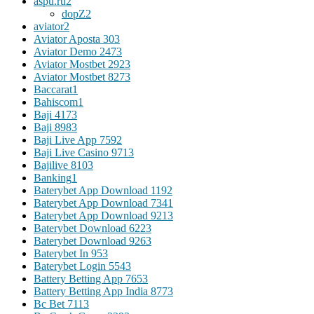
aspu.ru
2
dopZ
2
aviator
2
Aviator Aposta 30
3
Aviator Demo 247
3
Aviator Mostbet 292
3
Aviator Mostbet 827
3
Baccarat
1
Bahiscom
1
Baji 417
3
Baji 898
3
Baji Live App 759
2
Baji Live Casino 971
3
Bajilive 810
3
Banking
1
Baterybet App Download 119
2
Baterybet App Download 734
1
Baterybet App Download 921
3
Baterybet Download 622
3
Baterybet Download 926
3
Baterybet In 95
3
Baterybet Login 554
3
Battery Betting App 765
3
Battery Betting App India 877
3
Bc Bet 711
3