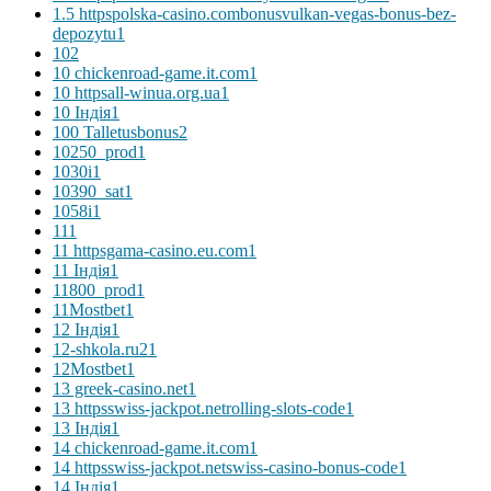
1.5 httpspolska-casino.combonusvulkan-vegas-bonus-bez-
depozytu
1
10
2
10 chickenroad-game.it.com
1
10 httpsall-winua.org.ua
1
10 Індія
1
100 Talletusbonus
2
10250_prod
1
1030i
1
10390_sat
1
1058i
1
11
1
11 httpsgama-casino.eu.com
1
11 Індія
1
11800_prod
1
11Mostbet
1
12 Індія
1
12-shkola.ru2
1
12Mostbet
1
13 greek-casino.net
1
13 httpsswiss-jackpot.netrolling-slots-code
1
13 Індія
1
14 chickenroad-game.it.com
1
14 httpsswiss-jackpot.netswiss-casino-bonus-code
1
14 Індія
1