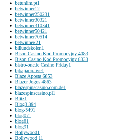
betunlim.pt
1
betwinner1
2
betwinner25023
1
betwinner3032
1
betwinner31034
1
betwinner5042
1
betwinner7051
4
betwinneк2
1
billundskolen
1
Bison Casino Kod Promocyjny 408
3
Bison Casino Kod Promocyjny 833
3
bistro-one.ie Casino Friday
1
bjbajiapp.live
1
Blaze Aposta 685
3
Blazer Jogos 486
3
blazespinscasino.com.de
1
blazespinscasino.pl
1
Blitz
1
Blog
3 394
blog-549
1
blog07
1
blog8
1
blog9
1
Bollywood
1
Bollywood 1
1