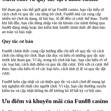
Để tham gia vào thế giới giải trí tại Fun88 casino, bạn cần hiểu rõ
cách chơi và quy tắc của từng trò chơi. Fun88 nhà cái cung cấp
nhiều trò chơi đa dạng, từ bài bạc, lô đề đến cá cược thể thao. Trước
khi bắt đầu, bạn cần đăng nhập vào tài khoản của mình thông qua
fun88 đăng nhập hoặc tìm kiếm link fun88 chính thức để đảm bảo
an toàn và bảo mật.
Quy tắc cơ bản
Fun88 chính thức cung cấp hướng dẫn chi tiết về quy tắc và cách
chơi cho từng trò chơi. Bạn cần đọc và hiểu rõ những quy tắc này
trước khi tham gia. Ví dụ, trong trò chơi bài bạc, bạn cần hiểu rõ về
các loại bài, cách tính điểm và quy tắc đặt cược. Đối với cá cược thể
thao, bạn cần hiểu rõ về các loại kèo, cách tính tỷ lệ và quy tắc đặt
cược.
Fun88 luôn cập nhật và cải thiện quy tắc và cách chơi để mang lại
trải nghiệm tốt nhất cho người chơi. Vì vậy, bạn cần thường xuyên
kiểm tra và cập nhật thông tin để không bỏ lỡ bất kỳ cơ hội nào.
Ưu điểm và khuyến mãi của Fun88 casino