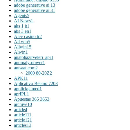
adobe generative ai 1
3
adobe generative ai 3
1
Agents
5
AI News
1
aks 1 it
1
aks 3 en
1
Alev casino tr
2
All win
5
Allwin
15
Alwin
1
anatoliazirveleri_apr
1
anomaly-power
1
antsaat.com
2
2000 80-20Z
2
APK
11
Aplicativo Betano 720
3
applickgamed
1
aprIPL
1
Apuestas 365 365
3
archive
10
article
4
article11
1
article12
1
articles
13