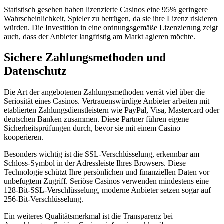
Statistisch gesehen haben lizenzierte Casinos eine 95% geringere
Wahrscheinlichkeit, Spieler zu betrügen, da sie ihre Lizenz riskieren
würden. Die Investition in eine ordnungsgemäße Lizenzierung zeigt
auch, dass der Anbieter langfristig am Markt agieren möchte.
Sichere Zahlungsmethoden und
Datenschutz
Die Art der angebotenen Zahlungsmethoden verrät viel über die
Seriosität eines Casinos. Vertrauenswürdige Anbieter arbeiten mit
etablierten Zahlungsdienstleistern wie PayPal, Visa, Mastercard oder
deutschen Banken zusammen. Diese Partner führen eigene
Sicherheitsprüfungen durch, bevor sie mit einem Casino
kooperieren.
Besonders wichtig ist die SSL-Verschlüsselung, erkennbar am
Schloss-Symbol in der Adressleiste Ihres Browsers. Diese
Technologie schützt Ihre persönlichen und finanziellen Daten vor
unbefugtem Zugriff. Seriöse Casinos verwenden mindestens eine
128-Bit-SSL-Verschlüsselung, moderne Anbieter setzen sogar auf
256-Bit-Verschlüsselung.
Ein weiteres Qualitätsmerkmal ist die Transparenz bei