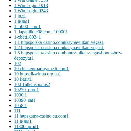
1 Win Game 755
3
1 Win Login 191
3
1 Win Login 924
3
1 інд
1
1 Індія
1
1_5000_com
1
1_lapapillote08.com_10000
1
1-xbeti18034
1
1.1 httpspolska-casino.comkasynavulkan-vegas
1
1.2 httpspolska-casino.comkasynavulkan-vegas
1
1.5 httpspolska-casino.combonusvulkan-vegas-bonus-bez-
depozytu
1
10
2
10 chickenroad-game.it.com
1
10 httpsall-winua.org.ua
1
10 Індія
1
100 Talletusbonus
2
10250_prod
1
1030i
1
10390_sat
1
1058i
1
11
1
11 httpsgama-casino.eu.com
1
11 Індія
1
11800_prod
1