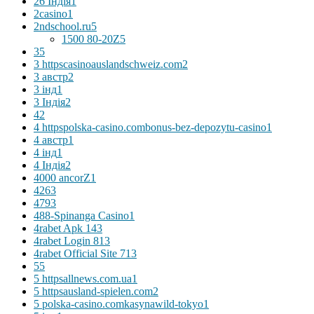
26 Індія
1
2casino
1
2ndschool.ru
5
1500 80-20Z
5
3
5
3 httpscasinoauslandschweiz.com
2
3 австр
2
3 інд
1
3 Індія
2
4
2
4 httpspolska-casino.combonus-bez-depozytu-casino
1
4 австр
1
4 інд
1
4 Індія
2
4000 ancorZ
1
426
3
479
3
488-Spinanga Casino
1
4rabet Apk 14
3
4rabet Login 81
3
4rabet Official Site 71
3
5
5
5 httpsallnews.com.ua
1
5 httpsausland-spielen.com
2
5 polska-casino.comkasynawild-tokyo
1