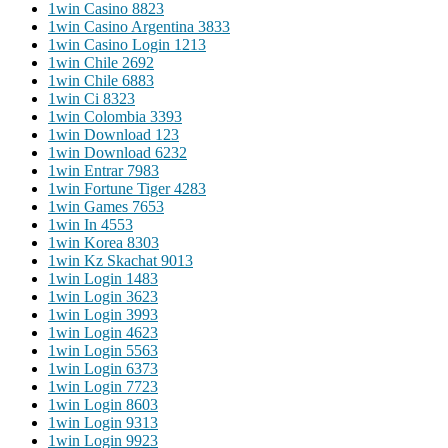
1win Casino 882
3
1win Casino Argentina 383
3
1win Casino Login 121
3
1win Chile 269
2
1win Chile 688
3
1win Ci 832
3
1win Colombia 339
3
1win Download 12
3
1win Download 623
2
1win Entrar 798
3
1win Fortune Tiger 428
3
1win Games 765
3
1win In 455
3
1win Korea 830
3
1win Kz Skachat 901
3
1win Login 148
3
1win Login 362
3
1win Login 399
3
1win Login 462
3
1win Login 556
3
1win Login 637
3
1win Login 772
3
1win Login 860
3
1win Login 931
3
1win Login 992
3