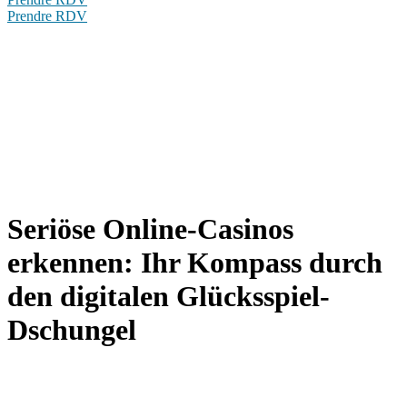
Prendre RDV
Seriöse Online-Casinos
erkennen: Ihr Kompass durch
den digitalen Glücksspiel-
Dschungel