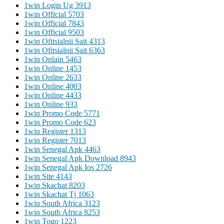
1win Login Ug 391
3
1win Official 570
3
1win Official 784
3
1win Official 950
3
1win Ofitsialnii Sait 431
3
1win Ofitsialnii Sait 636
3
1win Onlain 546
3
1win Online 145
3
1win Online 263
3
1win Online 400
3
1win Online 443
3
1win Online 93
3
1win Promo Code 577
1
1win Promo Code 62
3
1win Register 131
3
1win Register 701
3
1win Senegal Apk 446
3
1win Senegal Apk Download 894
3
1win Senegal Apk Ios 272
6
1win Site 414
3
1win Skachat 820
3
1win Skachat Tj 106
3
1win South Africa 312
3
1win South Africa 825
3
1win Togo 122
3