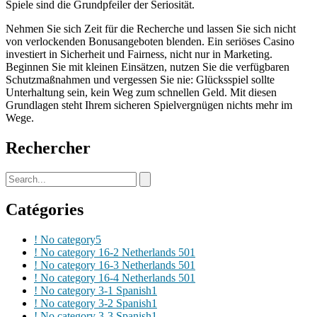
Spiele sind die Grundpfeiler der Seriosität.
Nehmen Sie sich Zeit für die Recherche und lassen Sie sich nicht
von verlockenden Bonusangeboten blenden. Ein seriöses Casino
investiert in Sicherheit und Fairness, nicht nur in Marketing.
Beginnen Sie mit kleinen Einsätzen, nutzen Sie die verfügbaren
Schutzmaßnahmen und vergessen Sie nie: Glücksspiel sollte
Unterhaltung sein, kein Weg zum schnellen Geld. Mit diesen
Grundlagen steht Ihrem sicheren Spielvergnügen nichts mehr im
Wege.
Rechercher
Catégories
! No category
5
! No category 16-2 Netherlands 50
1
! No category 16-3 Netherlands 50
1
! No category 16-4 Netherlands 50
1
! No category 3-1 Spanish
1
! No category 3-2 Spanish
1
! No category 3-3 Spanish
1