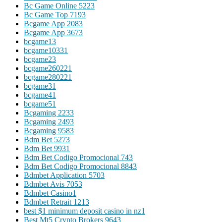
Bc Game Online 522
3
Bc Game Top 719
3
Bcgame App 208
3
Bcgame App 367
3
bcgame1
3
bcgame1033
1
bcgame2
3
bcgame26022
1
bcgame28022
1
bcgame3
1
bcgame4
1
bcgame5
1
Bcgaming 223
3
Bcgaming 249
3
Bcgaming 958
3
Bdm Bet 527
3
Bdm Bet 993
1
Bdm Bet Codigo Promocional 74
3
Bdm Bet Codigo Promocional 884
3
Bdmbet Application 570
3
Bdmbet Avis 705
3
Bdmbet Casino
1
Bdmbet Retrait 121
3
best $1 minimum deposit casino in nz
1
Best Mt5 Crypto Brokers 964
3