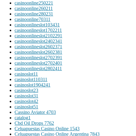
casinoonline25022
1
casinoonline26021
1
casinoonline28023
1
casinoonline7031
1
casinoonlineslot10343
1
casinoonlineslot170221
1
casinoonlineslot210229
1
casinoonlineslot240234
1
casinoonlineslot260237
1
casinoonlineslot260238
1
casinoonlineslot270239
1
casinoonlineslot270240
1
casinoonlineslot280241
1
casinoslot1
1
casinoslot11031
1
casinoslot190424
1
casinoslot2
3
casinoslot3
1
casinoslot4
2
casinoslot5
1
Cassino Aviator 470
3
catalog
1
Cbd Oil Drops 776
2
Celuapuestas Casino Online 154
3
Celuapuestas Casino Online Argentina 784
3