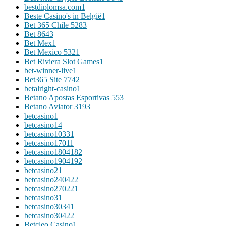
bestdiplomsa.com
1
Beste Casino's in België
1
Bet 365 Chile 528
3
Bet 864
3
Bet Mex
1
Bet Mexico 532
1
Bet Riviera Slot Games
1
bet-winner-live
1
Bet365 Site 774
2
betalright-casino
1
Betano Apostas Esportivas 55
3
Betano Aviator 319
3
betcasino
1
betcasino1
4
betcasino1033
1
betcasino1701
1
betcasino180418
2
betcasino190419
2
betcasino2
1
betcasino24042
2
betcasino27022
1
betcasino3
1
betcasino3034
1
betcasino3042
2
Betcleo Casino
1