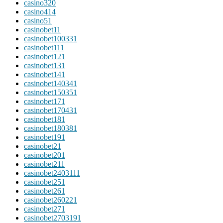
casino3
20
casino4
14
casino5
1
casinobet1
1
casinobet10033
1
casinobet11
1
casinobet12
1
casinobet13
1
casinobet14
1
casinobet14034
1
casinobet15035
1
casinobet17
1
casinobet17043
1
casinobet18
1
casinobet18038
1
casinobet19
1
casinobet2
1
casinobet20
1
casinobet21
1
casinobet240311
1
casinobet25
1
casinobet26
1
casinobet26022
1
casinobet27
1
casinobet270319
1