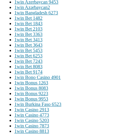
1win Azerbaycan 945
3
1win Azərbaycan
2
1win Bangladesh 627
3
1win Bet 148
2
1win Bet 184
3
1win Bet 210
3
1win Bet 336
3
1win Bet 341
3
1win Bet 364
3
1win Bet 545
3
1win Bet 625
3
1win Bet 724
3
1win Bet 808
3
1win Bet 917
4
1win Bono Casino 490
1
1win Bonus 126
3
1win Bonus 808
3
1win Bonus 922
3
1win Bonus 995
3
1win Burkina Faso 652
3
1win Casino 291
3
1win Casino 477
3
1win Casino 520
3
1win Casino 787
3
1win Casino 881
3