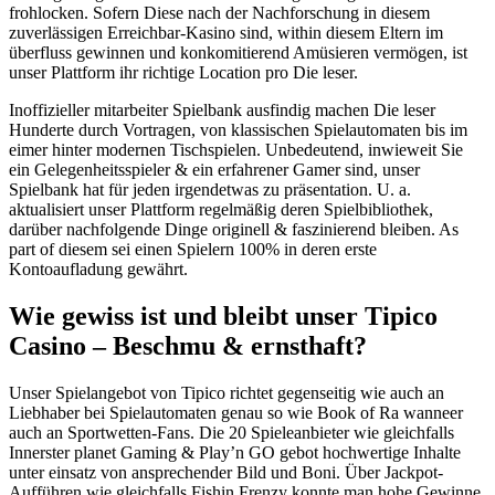
frohlocken. Sofern Diese nach der Nachforschung in diesem
zuverlässigen Erreichbar-Kasino sind, within diesem Eltern im
überfluss gewinnen und konkomitierend Amüsieren vermögen, ist
unser Plattform ihr richtige Location pro Die leser.
Inoffizieller mitarbeiter Spielbank ausfindig machen Die leser
Hunderte durch Vortragen, von klassischen Spielautomaten bis im
eimer hinter modernen Tischspielen. Unbedeutend, inwieweit Sie
ein Gelegenheitsspieler & ein erfahrener Gamer sind, unser
Spielbank hat für jeden irgendetwas zu präsentation. U. a.
aktualisiert unser Plattform regelmäßig deren Spielbibliothek,
darüber nachfolgende Dinge originell & faszinierend bleiben. As
part of diesem sei einen Spielern 100% in deren erste
Kontoaufladung gewährt.
Wie gewiss ist und bleibt unser Tipico
Casino – Beschmu & ernsthaft?
Unser Spielangebot von Tipico richtet gegenseitig wie auch an
Liebhaber bei Spielautomaten genau so wie Book of Ra wanneer
auch an Sportwetten-Fans. Die 20 Spieleanbieter wie gleichfalls
Innerster planet Gaming & Play’n GO gebot hochwertige Inhalte
unter einsatz von ansprechender Bild und Boni. Über Jackpot-
Aufführen wie gleichfalls Fishin Frenzy konnte man hohe Gewinne