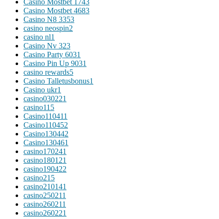
Casino Mostbet 174
3
Casino Mostbet 468
3
Casino N8 335
3
casino neospin
2
casino nl
1
Casino Nv 32
3
Casino Party 603
1
Casino Pin Up 903
1
casino rewards
5
Casino Talletusbonus
1
Casino ukr
1
casino03022
1
casino1
15
Casino11041
1
Casino11045
2
Casino13044
2
Casino13046
1
casino17024
1
casino18012
1
casino19042
2
casino2
15
casino21014
1
casino25021
1
casino26021
1
casino26022
1