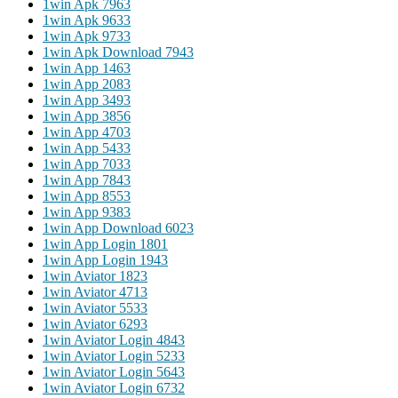
1win Apk 796
3
1win Apk 963
3
1win Apk 973
3
1win Apk Download 794
3
1win App 146
3
1win App 208
3
1win App 349
3
1win App 385
6
1win App 470
3
1win App 543
3
1win App 703
3
1win App 784
3
1win App 855
3
1win App 938
3
1win App Download 602
3
1win App Login 180
1
1win App Login 194
3
1win Aviator 182
3
1win Aviator 471
3
1win Aviator 553
3
1win Aviator 629
3
1win Aviator Login 484
3
1win Aviator Login 523
3
1win Aviator Login 564
3
1win Aviator Login 673
2