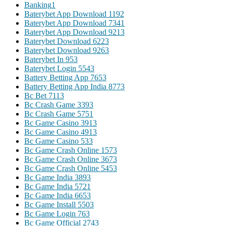
Banking
1
Baterybet App Download 119
2
Baterybet App Download 734
1
Baterybet App Download 921
3
Baterybet Download 622
3
Baterybet Download 926
3
Baterybet In 95
3
Baterybet Login 554
3
Battery Betting App 765
3
Battery Betting App India 877
3
Bc Bet 711
3
Bc Crash Game 339
3
Bc Crash Game 575
1
Bc Game Casino 391
3
Bc Game Casino 491
3
Bc Game Casino 53
3
Bc Game Crash Online 157
3
Bc Game Crash Online 367
3
Bc Game Crash Online 545
3
Bc Game India 389
3
Bc Game India 572
1
Bc Game India 665
3
Bc Game Install 550
3
Bc Game Login 76
3
Bc Game Official 274
3