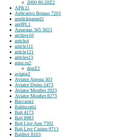
2000 80-20Z
2
APK
11
Aplicativo Betano 720
3
applickgamed
1
aprIPL
1
Apuestas 365 365
3
archive
10
article
4
article11
1
article12
1
articles
13
aspu.ru
2
dopZ
2
aviator
2
Aviator Aposta 30
3
Aviator Demo 247
3
Aviator Mostbet 292
3
Aviator Mostbet 827
3
Baccarat
1
Bahiscom
1
Baji 417
3
Baji 898
3
Baji Live App 759
2
Baji Live Casino 971
3
Bajilive 810
3