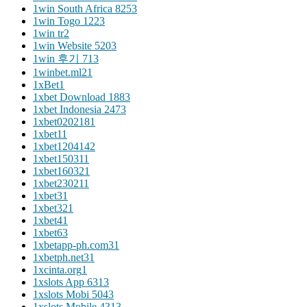
1win South Africa 825
3
1win Togo 122
3
1win tr
2
1win Website 520
3
1win 후기 71
3
1winbet.ml2
1
1xBet
1
1xbet Download 188
3
1xbet Indonesia 247
3
1xbet020218
1
1xbet1
1
1xbet120414
2
1xbet15031
1
1xbet16032
1
1xbet23021
1
1xbet3
1
1xbet32
1
1xbet4
1
1xbet6
3
1xbetapp-ph.com3
1
1xbetph.net3
1
1xcinta.org
1
1xslots App 631
3
1xslots Mobi 504
3
1xslots Mobile 431
3