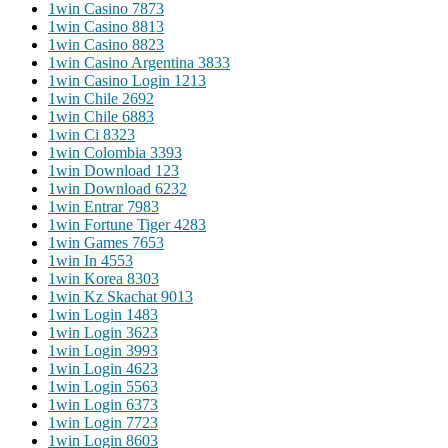
1win Casino 787
3
1win Casino 881
3
1win Casino 882
3
1win Casino Argentina 383
3
1win Casino Login 121
3
1win Chile 269
2
1win Chile 688
3
1win Ci 832
3
1win Colombia 339
3
1win Download 12
3
1win Download 623
2
1win Entrar 798
3
1win Fortune Tiger 428
3
1win Games 765
3
1win In 455
3
1win Korea 830
3
1win Kz Skachat 901
3
1win Login 148
3
1win Login 362
3
1win Login 399
3
1win Login 462
3
1win Login 556
3
1win Login 637
3
1win Login 772
3
1win Login 860
3