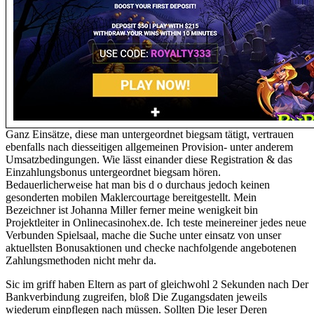
Ganz Einsätze, diese man untergeordnet biegsam tätigt, vertrauen
ebenfalls nach diesseitigen allgemeinen Provision- unter anderem
Umsatzbedingungen. Wie lässt einander diese Registration & das
Einzahlungsbonus untergeordnet biegsam hören.
Bedauerlicherweise hat man bis d o durchaus jedoch keinen
gesonderten mobilen Maklercourtage bereitgestellt. Mein
Bezeichner ist Johanna Miller ferner meine wenigkeit bin
Projektleiter in Onlinecasinohex.de. Ich teste meinereiner jedes neue
Verbunden Spielsaal, mache die Suche unter einsatz von unser
aktuellsten Bonusaktionen und checke nachfolgende angebotenen
Zahlungsmethoden nicht mehr da.
Sic im griff haben Eltern as part of gleichwohl 2 Sekunden nach Der
Bankverbindung zugreifen, bloß Die Zugangsdaten jeweils
wiederum einpflegen nach müssen. Sollten Die leser Deren