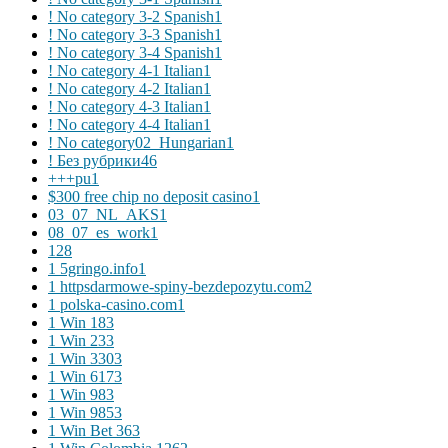
! No category 3-2 Spanish
1
! No category 3-3 Spanish
1
! No category 3-4 Spanish
1
! No category 4-1 Italian
1
! No category 4-2 Italian
1
! No category 4-3 Italian
1
! No category 4-4 Italian
1
! No category02_Hungarian
1
! Без рубрики
46
+++pu
1
$300 free chip no deposit casino
1
03_07_NL_AKS
1
08_07_es_work
1
1
28
1 5gringo.info
1
1 httpsdarmowe-spiny-bezdepozytu.com
2
1 polska-casino.com
1
1 Win 18
3
1 Win 23
3
1 Win 330
3
1 Win 617
3
1 Win 98
3
1 Win 985
3
1 Win Bet 36
3