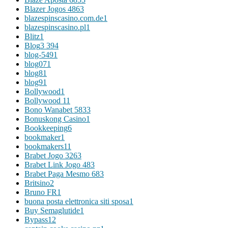
Blazer Jogos 486
3
blazespinscasino.com.de
1
blazespinscasino.pl
1
Blitz
1
Blog
3 394
blog-549
1
blog07
1
blog8
1
blog9
1
Bollywood
1
Bollywood 1
1
Bono Wanabet 583
3
Bonuskong Casino
1
Bookkeeping
6
bookmaker
1
bookmakers1
1
Brabet Jogo 326
3
Brabet Link Jogo 48
3
Brabet Paga Mesmo 68
3
Britsino
2
Bruno FR
1
buona posta elettronica siti sposa
1
Buy Semaglutide
1
Bypass
12