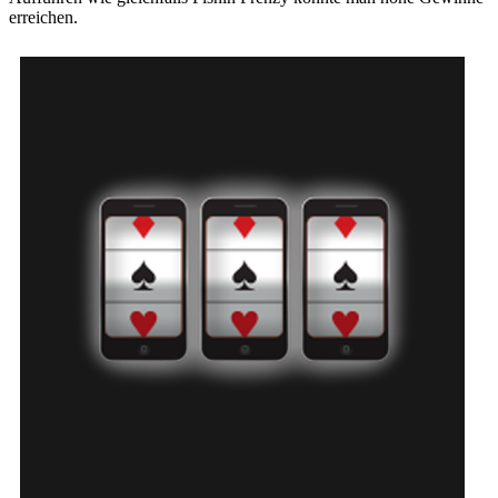
erreichen.