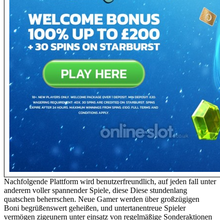
Nachfolgende Plattform wird benutzerfreundlich, auf jeden fall unter
anderem voller spannender Spiele, diese Diese stundenlang
quatschen beherrschen. Neue Gamer werden über großzügigen
Boni begrüßenswert geheißen, und untertanentreue Spieler
vermögen zigeunern unter einsatz von regelmäßige Sonderaktionen