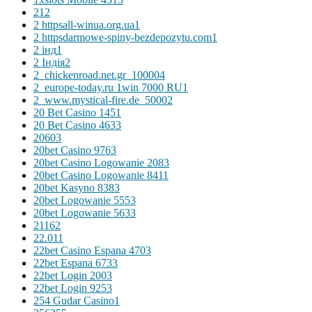
2
12
2 httpsall-winua.org.ua
1
2 httpsdarmowe-spiny-bezdepozytu.com
1
2 інд
1
2 Індія
2
2_chickenroad.net.gr_10000
4
2_europe-today.ru 1win 7000 RU
1
2_www.mystical-fire.de_5000
2
20 Bet Casino 145
1
20 Bet Casino 463
3
2060
3
20bet Casino 976
3
20bet Casino Logowanie 208
3
20bet Casino Logowanie 841
1
20bet Kasyno 838
3
20bet Logowanie 555
3
20bet Logowanie 563
3
2116
2
22.01
1
22bet Casino Espana 470
3
22bet Espana 673
3
22bet Login 200
3
22bet Login 925
3
254 Gudar Casino
1