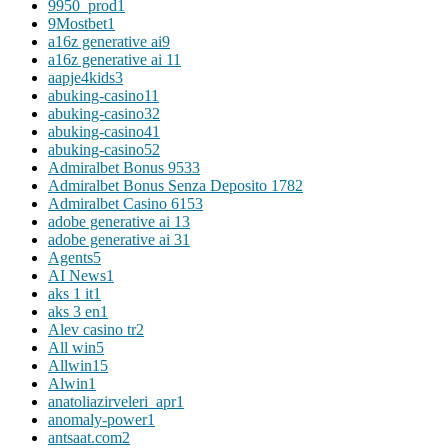
9950_prod
1
9Mostbet
1
a16z generative ai
9
a16z generative ai 1
1
aapje4kids
3
abuking-casino1
1
abuking-casino3
2
abuking-casino4
1
abuking-casino5
2
Admiralbet Bonus 953
3
Admiralbet Bonus Senza Deposito 178
2
Admiralbet Casino 615
3
adobe generative ai 1
3
adobe generative ai 3
1
Agents
5
AI News
1
aks 1 it
1
aks 3 en
1
Alev casino tr
2
All win
5
Allwin
15
Alwin
1
anatoliazirveleri_apr
1
anomaly-power
1
antsaat.com
2