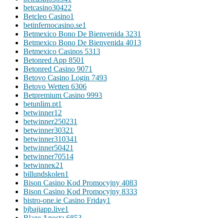
betcasino3042
2
Betcleo Casino
1
betinfernocasino.se
1
Betmexico Bono De Bienvenida 323
1
Betmexico Bono De Bienvenida 401
3
Betmexico Casinos 531
3
Betonred App 850
1
Betonred Casino 907
1
Betovo Casino Login 749
3
Betovo Wetten 630
6
Betpremium Casino 999
3
betunlim.pt
1
betwinner1
2
betwinner25023
1
betwinner3032
1
betwinner31034
1
betwinner5042
1
betwinner7051
4
betwinneк2
1
billundskolen
1
Bison Casino Kod Promocyjny 408
3
Bison Casino Kod Promocyjny 833
3
bistro-one.ie Casino Friday
1
bjbajiapp.live
1
Blaze Aposta 685
3