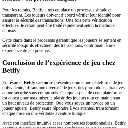
Pour les retraits, Betify a mis en place un processus simple et
transparent. Les joueurs doivent d’abord vérifier leur identité pour
assurer la sécurité des transactions. Une fois cette vérification
effectuée, le retrait peut être traité rapidement selon la méthode
choisie.
Cette clarté dans le processus garantit que les joueurs se sentent en
sécurité lorsqu’ils effectuent des transactions, contribuant à une
expérience de jeu positive.
Conclusion de l’expérience de jeu chez
Betify
En résumé,
Betify casino
se présente comme une plateforme de jeu
polyvalente, offrant une diversité de jeux, des promotions attractives,
et une sécurité sans compromis. Chaque aspect de cette plateforme
est conçu pour maximiser le plaisir des joueurs tout en maintenant
un haut niveau de protection. Que vous soyez un novice ou un
joueur aguerri, Betify saura répondre à vos attentes, transformant
chaque mise en une véritable aventure ludique.
Avec son interface intuitive et ses nombreuses fonctionnalités, Betify