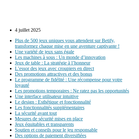
4 juillet 2025
Plus de 500 jeux uniques vous attendent sur Betify,
transformez chaque mise en une aventure captivante !
Une variété de jeux sans égale
Les machines à sous : Un monde d’innovation
Jeux de table : La stratégie à l’honneur
L’essor des jeux avec croupiers en direct
Des promotions attractives et des bonus
Le programme de fidélité : Une récompense pour votre
loyauté
Les promotions temporaires : Ne ratez pas les opportunités
Une interface utilisateur intuitive
Le design : Esthétique et fonctionnalité
Les fonctionnalités supplémentaires
La sécurité avant tout
Mesures de sécurité mises en place
Jeux équitables et transparents
Soutien et conseils pour le jeu responsable
Des options de paiement diversifiées