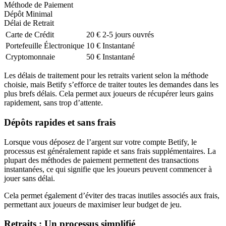
Méthode de Paiement
Dépôt Minimal
Délai de Retrait
Carte de Crédit
20 €
2-5 jours ouvrés
Portefeuille Électronique
10 €
Instantané
Cryptomonnaie
50 €
Instantané
Les délais de traitement pour les retraits varient selon la méthode
choisie, mais Betify s’efforce de traiter toutes les demandes dans les
plus brefs délais. Cela permet aux joueurs de récupérer leurs gains
rapidement, sans trop d’attente.
Dépôts rapides et sans frais
Lorsque vous déposez de l’argent sur votre compte Betify, le
processus est généralement rapide et sans frais supplémentaires. La
plupart des méthodes de paiement permettent des transactions
instantanées, ce qui signifie que les joueurs peuvent commencer à
jouer sans délai.
Cela permet également d’éviter des tracas inutiles associés aux frais,
permettant aux joueurs de maximiser leur budget de jeu.
Retraits : Un processus simplifié