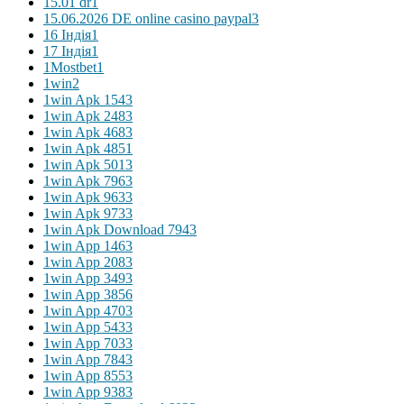
15.01 dr
1
15.06.2026 DE online casino paypal
3
16 Індія
1
17 Індія
1
1Mostbet
1
1win
2
1win Apk 154
3
1win Apk 248
3
1win Apk 468
3
1win Apk 485
1
1win Apk 501
3
1win Apk 796
3
1win Apk 963
3
1win Apk 973
3
1win Apk Download 794
3
1win App 146
3
1win App 208
3
1win App 349
3
1win App 385
6
1win App 470
3
1win App 543
3
1win App 703
3
1win App 784
3
1win App 855
3
1win App 938
3