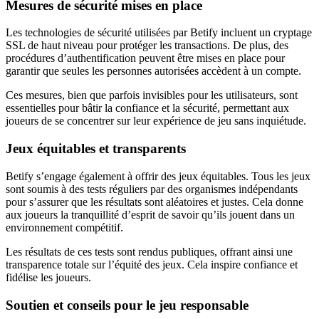
Mesures de sécurité mises en place
Les technologies de sécurité utilisées par Betify incluent un cryptage
SSL de haut niveau pour protéger les transactions. De plus, des
procédures d’authentification peuvent être mises en place pour
garantir que seules les personnes autorisées accèdent à un compte.
Ces mesures, bien que parfois invisibles pour les utilisateurs, sont
essentielles pour bâtir la confiance et la sécurité, permettant aux
joueurs de se concentrer sur leur expérience de jeu sans inquiétude.
Jeux équitables et transparents
Betify s’engage également à offrir des jeux équitables. Tous les jeux
sont soumis à des tests réguliers par des organismes indépendants
pour s’assurer que les résultats sont aléatoires et justes. Cela donne
aux joueurs la tranquillité d’esprit de savoir qu’ils jouent dans un
environnement compétitif.
Les résultats de ces tests sont rendus publiques, offrant ainsi une
transparence totale sur l’équité des jeux. Cela inspire confiance et
fidélise les joueurs.
Soutien et conseils pour le jeu responsable