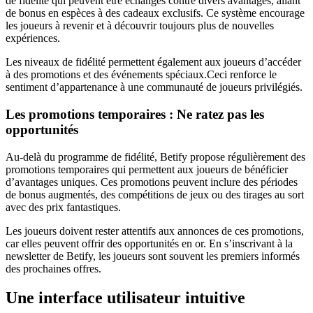
de fidélité qui peuvent être échangés contre divers avantages, allant
de bonus en espèces à des cadeaux exclusifs. Ce système encourage
les joueurs à revenir et à découvrir toujours plus de nouvelles
expériences.
Les niveaux de fidélité permettent également aux joueurs d’accéder
à des promotions et des événements spéciaux.Ceci renforce le
sentiment d’appartenance à une communauté de joueurs privilégiés.
Les promotions temporaires : Ne ratez pas les
opportunités
Au-delà du programme de fidélité, Betify propose régulièrement des
promotions temporaires qui permettent aux joueurs de bénéficier
d’avantages uniques. Ces promotions peuvent inclure des périodes
de bonus augmentés, des compétitions de jeux ou des tirages au sort
avec des prix fantastiques.
Les joueurs doivent rester attentifs aux annonces de ces promotions,
car elles peuvent offrir des opportunités en or. En s’inscrivant à la
newsletter de Betify, les joueurs sont souvent les premiers informés
des prochaines offres.
Une interface utilisateur intuitive