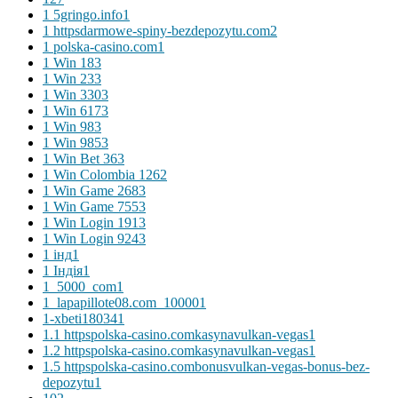
1 5gringo.info
1
1 httpsdarmowe-spiny-bezdepozytu.com
2
1 polska-casino.com
1
1 Win 18
3
1 Win 23
3
1 Win 330
3
1 Win 617
3
1 Win 98
3
1 Win 985
3
1 Win Bet 36
3
1 Win Colombia 126
2
1 Win Game 268
3
1 Win Game 755
3
1 Win Login 191
3
1 Win Login 924
3
1 інд
1
1 Індія
1
1_5000_com
1
1_lapapillote08.com_10000
1
1-xbeti18034
1
1.1 httpspolska-casino.comkasynavulkan-vegas
1
1.2 httpspolska-casino.comkasynavulkan-vegas
1
1.5 httpspolska-casino.combonusvulkan-vegas-bonus-bez-
depozytu
1