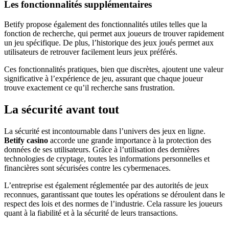
Les fonctionnalités supplémentaires
Betify propose également des fonctionnalités utiles telles que la
fonction de recherche, qui permet aux joueurs de trouver rapidement
un jeu spécifique. De plus, l’historique des jeux joués permet aux
utilisateurs de retrouver facilement leurs jeux préférés.
Ces fonctionnalités pratiques, bien que discrètes, ajoutent une valeur
significative à l’expérience de jeu, assurant que chaque joueur
trouve exactement ce qu’il recherche sans frustration.
La sécurité avant tout
La sécurité est incontournable dans l’univers des jeux en ligne.
Betify casino
accorde une grande importance à la protection des
données de ses utilisateurs. Grâce à l’utilisation des dernières
technologies de cryptage, toutes les informations personnelles et
financières sont sécurisées contre les cybermenaces.
L’entreprise est également réglementée par des autorités de jeux
reconnues, garantissant que toutes les opérations se déroulent dans le
respect des lois et des normes de l’industrie. Cela rassure les joueurs
quant à la fiabilité et à la sécurité de leurs transactions.