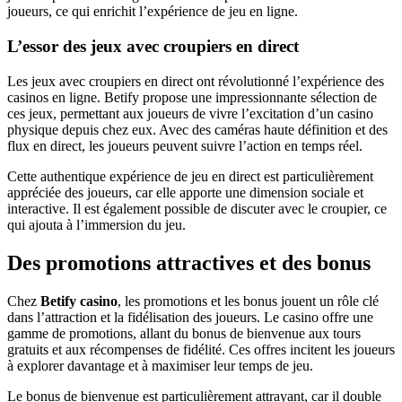
joueurs, ce qui enrichit l’expérience de jeu en ligne.
L’essor des jeux avec croupiers en direct
Les jeux avec croupiers en direct ont révolutionné l’expérience des
casinos en ligne. Betify propose une impressionnante sélection de
ces jeux, permettant aux joueurs de vivre l’excitation d’un casino
physique depuis chez eux. Avec des caméras haute définition et des
flux en direct, les joueurs peuvent suivre l’action en temps réel.
Cette authentique expérience de jeu en direct est particulièrement
appréciée des joueurs, car elle apporte une dimension sociale et
interactive. Il est également possible de discuter avec le croupier, ce
qui ajouta à l’immersion du jeu.
Des promotions attractives et des bonus
Chez
Betify casino
, les promotions et les bonus jouent un rôle clé
dans l’attraction et la fidélisation des joueurs. Le casino offre une
gamme de promotions, allant du bonus de bienvenue aux tours
gratuits et aux récompenses de fidélité. Ces offres incitent les joueurs
à explorer davantage et à maximiser leur temps de jeu.
Le bonus de bienvenue est particulièrement attrayant, car il double