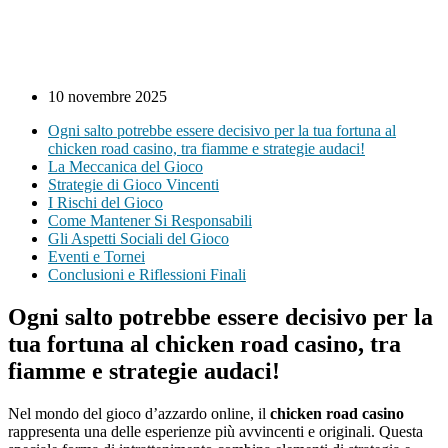
10 novembre 2025
Ogni salto potrebbe essere decisivo per la tua fortuna al
chicken road casino, tra fiamme e strategie audaci!
La Meccanica del Gioco
Strategie di Gioco Vincenti
I Rischi del Gioco
Come Mantener Si Responsabili
Gli Aspetti Sociali del Gioco
Eventi e Tornei
Conclusioni e Riflessioni Finali
Ogni salto potrebbe essere decisivo per la
tua fortuna al chicken road casino, tra
fiamme e strategie audaci!
Nel mondo del gioco d’azzardo online, il
chicken road casino
rappresenta una delle esperienze più avvincenti e originali. Questa