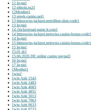
12 Індія
1
12-shkola.ru2
1
12Mostbet
1
13 greek-casino.net
1
13 httpsswiss-jackpot.netrolling-slots-code
1
13 Індія
1
14 chickenroad-game.it.com
1
14 httpsswiss-jackpot.netswiss-casino-bonus-code
1
14 Індія
1
15 httpsswiss-jackpot.netswiss-casino-bonus-code
1
15 Індія
1
15.01 dr
1
15.06.2026 DE online casino paypal
3
16 Індія
1
17 Індія
1
1Mostbet
1
1win
2
1win Apk 154
3
1win Apk 248
3
1win Apk 468
3
1win Apk 485
1
1win Apk 501
3
1win Apk 796
3
1win Apk 963
3
1win Apk 973
3