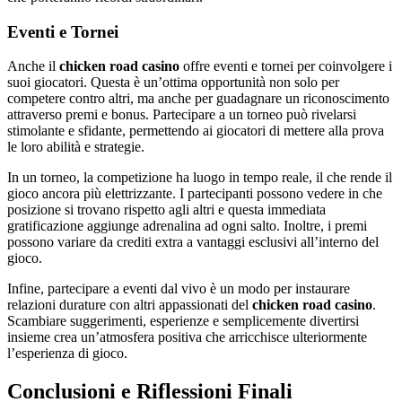
Eventi e Tornei
Anche il
chicken road casino
offre eventi e tornei per coinvolgere i
suoi giocatori. Questa è un’ottima opportunità non solo per
competere contro altri, ma anche per guadagnare un riconoscimento
attraverso premi e bonus. Partecipare a un torneo può rivelarsi
stimolante e sfidante, permettendo ai giocatori di mettere alla prova
le loro abilità e strategie.
In un torneo, la competizione ha luogo in tempo reale, il che rende il
gioco ancora più elettrizzante. I partecipanti possono vedere in che
posizione si trovano rispetto agli altri e questa immediata
gratificazione aggiunge adrenalina ad ogni salto. Inoltre, i premi
possono variare da crediti extra a vantaggi esclusivi all’interno del
gioco.
Infine, partecipare a eventi dal vivo è un modo per instaurare
relazioni durature con altri appassionati del
chicken road casino
.
Scambiare suggerimenti, esperienze e semplicemente divertirsi
insieme crea un’atmosfera positiva che arricchisce ulteriormente
l’esperienza di gioco.
Conclusioni e Riflessioni Finali