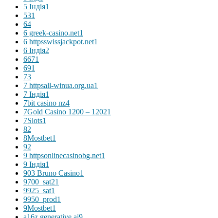
5 Індія
1
53
1
6
4
6 greek-casino.net
1
6 httpsswissjackpot.net
1
6 Індія
2
667
1
69
1
7
3
7 httpsall-winua.org.ua
1
7 Індія
1
7bit casino nz
4
7Gold Casino 1200 – 1202
1
7Slots
1
8
2
8Mostbet
1
9
2
9 httpsonlinecasinobg.net
1
9 Індія
1
903 Bruno Casino
1
9700_sat2
1
9925_sat
1
9950_prod
1
9Mostbet
1
a16z generative ai
9