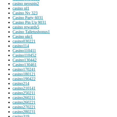
casino neospin
2
casino nl
1
Casino Nv 32
3
Casino Party 603
1
Casino Pin Up 903
1
casino rewards
5
Casino Talletusbonus
1
Casino ukr
1
casino03022
1
casino1
14
Casino11041
1
Casino11045
2
Casino13044
2
Casino13046
1
casino17024
1
casino18012
1
casino19042
2
casino2
14
casino21014
1
casino25021
1
casino26021
1
casino26022
1
casino27022
1
casino28023
1
casino3
19