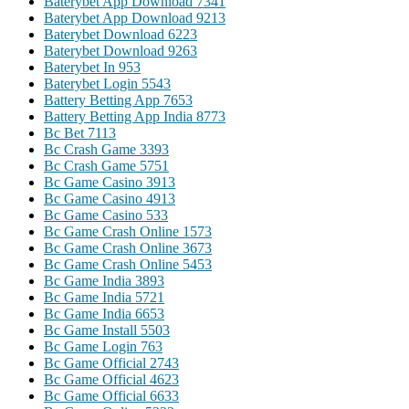
Baterybet App Download 734
1
Baterybet App Download 921
3
Baterybet Download 622
3
Baterybet Download 926
3
Baterybet In 95
3
Baterybet Login 554
3
Battery Betting App 765
3
Battery Betting App India 877
3
Bc Bet 711
3
Bc Crash Game 339
3
Bc Crash Game 575
1
Bc Game Casino 391
3
Bc Game Casino 491
3
Bc Game Casino 53
3
Bc Game Crash Online 157
3
Bc Game Crash Online 367
3
Bc Game Crash Online 545
3
Bc Game India 389
3
Bc Game India 572
1
Bc Game India 665
3
Bc Game Install 550
3
Bc Game Login 76
3
Bc Game Official 274
3
Bc Game Official 462
3
Bc Game Official 663
3