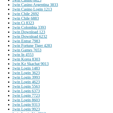
1win Casino 882
3
1win Casino Argentina 383
3
1win Casino Login 121
3
1win Chile 269
2
1win Chile 688
3
1win Ci 832
3
1win Colombia 339
3
1win Download 12
3
1win Download 623
2
1win Entrar 798
3
1win Fortune Tiger 428
3
1win Games 765
3
1win In 455
3
1win Korea 830
3
1win Kz Skachat 901
3
1win Login 148
3
1win Login 362
3
1win Login 399
3
1win Login 462
3
1win Login 556
3
1win Login 637
3
1win Login 772
3
1win Login 860
3
1win Login 931
3
1win Login 992
3