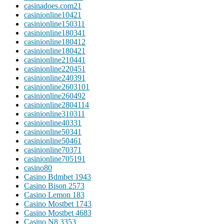
casinadoes.com2
1
casinionline1042
1
casinionline15031
1
casinionline18034
1
casinionline18041
2
casinionline18042
1
casinionline21044
1
casinionline22045
1
casinionline24039
1
casinionline260310
1
casinionline26049
2
casinionline280411
4
casinionline31031
1
casinionline4033
1
casinionline5034
1
casinionline5046
1
casinionline7037
1
casinionline70519
1
casino
80
Casino Bdmbet 194
3
Casino Bison 257
3
Casino Lemon 18
3
Casino Mostbet 174
3
Casino Mostbet 468
3
Casino N8 335
3