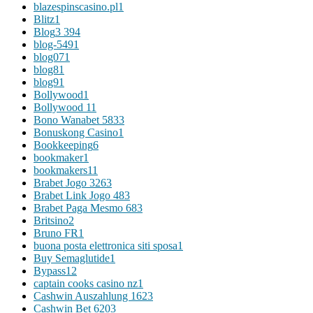
blazespinscasino.pl
1
Blitz
1
Blog
3 394
blog-549
1
blog07
1
blog8
1
blog9
1
Bollywood
1
Bollywood 1
1
Bono Wanabet 583
3
Bonuskong Casino
1
Bookkeeping
6
bookmaker
1
bookmakers1
1
Brabet Jogo 326
3
Brabet Link Jogo 48
3
Brabet Paga Mesmo 68
3
Britsino
2
Bruno FR
1
buona posta elettronica siti sposa
1
Buy Semaglutide
1
Bypass
12
captain cooks casino nz
1
Cashwin Auszahlung 162
3
Cashwin Bet 620
3