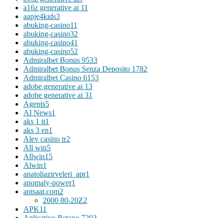
a16z generative ai 1
1
aapje4kids
3
abuking-casino1
1
abuking-casino3
2
abuking-casino4
1
abuking-casino5
2
Admiralbet Bonus 953
3
Admiralbet Bonus Senza Deposito 178
2
Admiralbet Casino 615
3
adobe generative ai 1
3
adobe generative ai 3
1
Agents
5
AI News
1
aks 1 it
1
aks 3 en
1
Alev casino tr
2
All win
5
Allwin
15
Alwin
1
anatoliazirveleri_apr
1
anomaly-power
1
antsaat.com
2
2000 80-20Z
2
APK
11
Aplicativo Betano 720
3