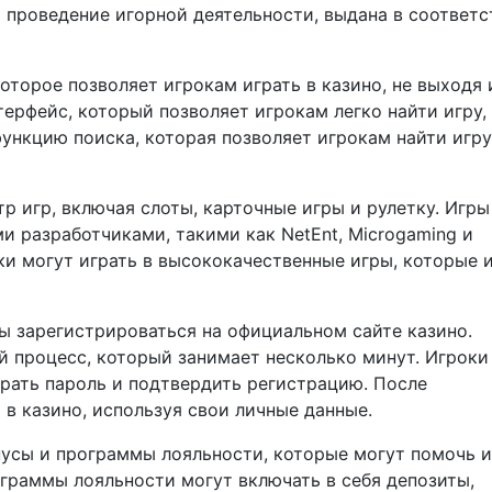
а проведение игорной деятельности, выдана в соответ
которое позволяет игрокам играть в казино, не выходя 
ерфейс, который позволяет игрокам легко найти игру,
ункцию поиска, которая позволяет игрокам найти игру
р игр, включая слоты, карточные игры и рулетку. Игры
ми разработчиками, такими как NetEnt, Microgaming и
роки могут играть в высококачественные игры, которые
ны зарегистрироваться на официальном сайте казино.
ой процесс, который занимает несколько минут. Игроки
рать пароль и подтвердить регистрацию. После
 в казино, используя свои личные данные.
нусы и программы лояльности, которые могут помочь 
граммы лояльности могут включать в себя депозиты,