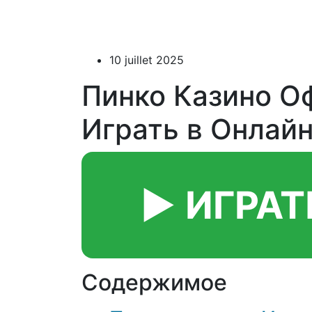
10 juillet 2025
Пинко Казино О
Играть в Онлайн
▶️ ИГРАТ
Содержимое