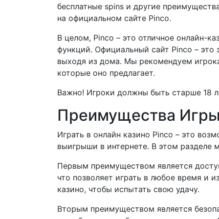
бесплатные spins и другие преимущества
на официальном сайте Pinco.
В целом, Pinco – это отличное онлайн-к
функций. Официальный сайт Pinco – это 
выходя из дома. Мы рекомендуем игрока
которые оно предлагает.
Важно! Игроки должны быть старше 18 ле
Преимущества Игры 
Играть в онлайн казино Pinco – это воз
выигрыши в интернете. В этом разделе 
Первым преимуществом является доступн
что позволяет играть в любое время и и
казино, чтобы испытать свою удачу.
Вторым преимуществом является безопа