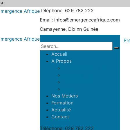
e!
Téléphone:
629 782 222
Email:
infos@emergenceafrique.com
Camayenne, Dixinn
Guinée
Pr
Accueil
A Propos
Emergence Afrique
Notre Équipe
Offre d’Emploi
FAQs
Nos Metiers
Formation
Actualité
Contact
Téléphone:
629 782 222