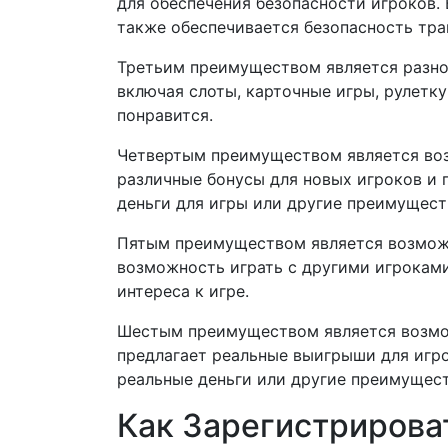
для обеспечения безопасности игроков.
также обеспечивается безопасность тра
Третьим преимуществом является разноо
включая слоты, карточные игры, рулетку 
понравится.
Четвертым преимуществом является воз
различные бонусы для новых игроков и 
деньги для игры или другие преимущест
Пятым преимуществом является возможно
возможность играть с другими игроками
интереса к игре.
Шестым преимуществом является возмож
предлагает реальные выигрыши для игро
реальные деньги или другие преимущест
Как Зарегистрироват