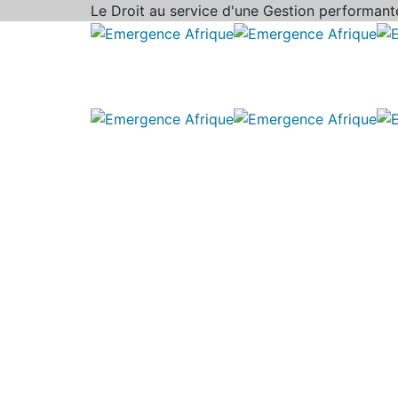
Le Droit au service
d'une Gestion performant