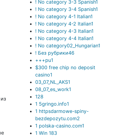
! No category 3-3 Spanish
1
! No category 3-4 Spanish
1
! No category 4-1 Italian
1
! No category 4-2 Italian
1
! No category 4-3 Italian
1
! No category 4-4 Italian
1
! No category02_Hungarian
1
! Без рубрики
46
+++pu
1
$300 free chip no deposit
casino
1
03_07_NL_AKS
1
08_07_es_work
1
1
28
 из
1 5gringo.info
1
т
1 httpsdarmowe-spiny-
bezdepozytu.com
2
1 polska-casino.com
1
ые
1 Win 18
3