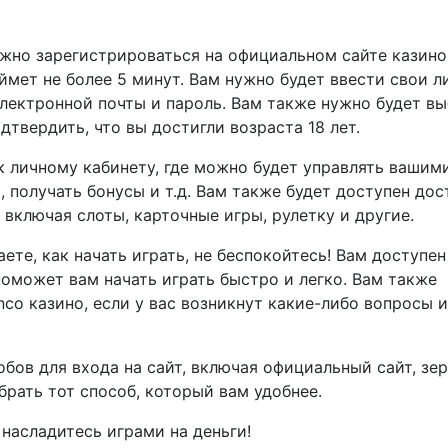
нужно зарегистрироваться на официальном сайте казино
ймет не более 5 минут. Вам нужно будет ввести свои л
электронной почты и пароль. Вам также нужно будет в
одтвердить, что вы достигли возраста 18 лет.
к личному кабинету, где можно будет управлять вашим
 получать бонусы и т.д. Вам также будет доступен дос
 включая слоты, карточные игры, рулетку и другие.
ете, как начать играть, не беспокойтесь! Вам доступен
поможет вам начать играть быстро и легко. Вам также
co казино, если у вас возникнут какие-либо вопросы 
обов для входа на сайт, включая официальный сайт, зе
рать тот способ, который вам удобнее.
 насладитесь играми на деньги!