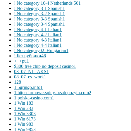
! No category 16-4 Netherlands 50
1
! No category 3-1 Spanish
1
! No category 3-2 Spanish
1
! No category 3-3 Spanish
1
! No category 3-4 Spanish
1
! No category 4-1 Italian
1
! No category 4-2 Italian
1
! No category 4-3 Italian
1
! No category 4-4 Italian
1
! No category02_Hungarian
1
! Без рубрики
46
+++pu
1
$300 free chip no deposit casino
1
03_07_NL_AKS
1
08_07_es_work
1
1
28
1 5gringo.info
1
1 httpsdarmowe-spiny-bezdepozytu.com
2
1 polska-casino.com
1
1 Win 18
3
1 Win 23
3
1 Win 330
3
1 Win 617
3
1 Win 98
3
1 Win 985
3