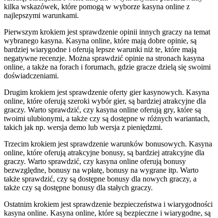
kilka wskazówek, które pomogą w wyborze kasyna online z
najlepszymi warunkami.
Pierwszym krokiem jest sprawdzenie opinii innych graczy na temat
wybranego kasyna. Kasyna online, które mają dobre opinie, są
bardziej wiarygodne i oferują lepsze warunki niż te, które mają
negatywne recenzje. Można sprawdzić opinie na stronach kasyna
online, a także na forach i forumach, gdzie gracze dzielą się swoimi
doświadczeniami.
Drugim krokiem jest sprawdzenie oferty gier kasynowych. Kasyna
online, które oferują szeroki wybór gier, są bardziej atrakcyjne dla
graczy. Warto sprawdzić, czy kasyna online oferują gry, które są
twoimi ulubionymi, a także czy są dostępne w różnych wariantach,
takich jak np. wersja demo lub wersja z pieniędzmi.
Trzecim krokiem jest sprawdzenie warunków bonusowych. Kasyna
online, które oferują atrakcyjne bonusy, są bardziej atrakcyjne dla
graczy. Warto sprawdzić, czy kasyna online oferują bonusy
bezwzględne, bonusy na wpłatę, bonusy na wygrane itp. Warto
także sprawdzić, czy są dostępne bonusy dla nowych graczy, a
także czy są dostępne bonusy dla stałych graczy.
Ostatnim krokiem jest sprawdzenie bezpieczeństwa i wiarygodności
kasyna online. Kasyna online, które są bezpieczne i wiarygodne, są