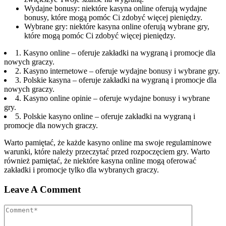
Wydajne bonusy: niektóre kasyna online oferują wydajne
bonusy, które mogą pomóc Ci zdobyć więcej pieniędzy.
Wybrane gry: niektóre kasyna online oferują wybrane gry,
które mogą pomóc Ci zdobyć więcej pieniędzy.
1. Kasyno online – oferuje zakładki na wygraną i promocje dla
nowych graczy.
2. Kasyno internetowe – oferuje wydajne bonusy i wybrane gry.
3. Polskie kasyna – oferuje zakładki na wygraną i promocje dla
nowych graczy.
4. Kasyno online opinie – oferuje wydajne bonusy i wybrane
gry.
5. Polskie kasyno online – oferuje zakładki na wygraną i
promocje dla nowych graczy.
Warto pamiętać, że każde kasyno online ma swoje regulaminowe
warunki, które należy przeczytać przed rozpoczęciem gry. Warto
również pamiętać, że niektóre kasyna online mogą oferować
zakładki i promocje tylko dla wybranych graczy.
Leave A Comment