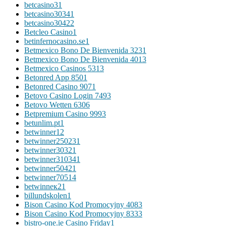
betcasino3
1
betcasino3034
1
betcasino3042
2
Betcleo Casino
1
betinfernocasino.se
1
Betmexico Bono De Bienvenida 323
1
Betmexico Bono De Bienvenida 401
3
Betmexico Casinos 531
3
Betonred App 850
1
Betonred Casino 907
1
Betovo Casino Login 749
3
Betovo Wetten 630
6
Betpremium Casino 999
3
betunlim.pt
1
betwinner1
2
betwinner25023
1
betwinner3032
1
betwinner31034
1
betwinner5042
1
betwinner7051
4
betwinneк2
1
billundskolen
1
Bison Casino Kod Promocyjny 408
3
Bison Casino Kod Promocyjny 833
3
bistro-one.ie Casino Friday
1