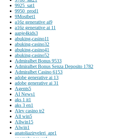
9925_sat
1
9950_prod
1
9Mostbet
1
a16z generative ai
9
a16z generative ai 1
1
aapje4kids
3
abuking-casino1
1
abuking-casino3
2
abuking-casino4
1
abuking-casino5
2
Admiralbet Bonus 953
3
Admiralbet Bonus Senza Deposito 178
2
Admiralbet Casino 615
3
adobe generative ai 1
3
adobe generative ai 3
1
Agents
5
AI News
1
aks 1 it
1
aks 3 en
1
Alev casino tr
2
All win
5
Allwin
15
Alwin
1
anatoliazirveleri_apr
1