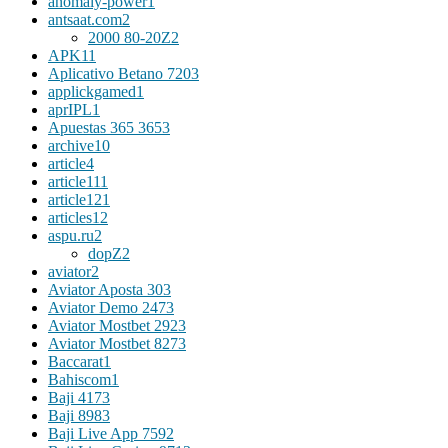
anomaly-power
1
antsaat.com
2
2000 80-20Z
2
APK
11
Aplicativo Betano 720
3
applickgamed
1
aprIPL
1
Apuestas 365 365
3
archive
10
article
4
article11
1
article12
1
articles
12
aspu.ru
2
dopZ
2
aviator
2
Aviator Aposta 30
3
Aviator Demo 247
3
Aviator Mostbet 292
3
Aviator Mostbet 827
3
Baccarat
1
Bahiscom
1
Baji 417
3
Baji 898
3
Baji Live App 759
2