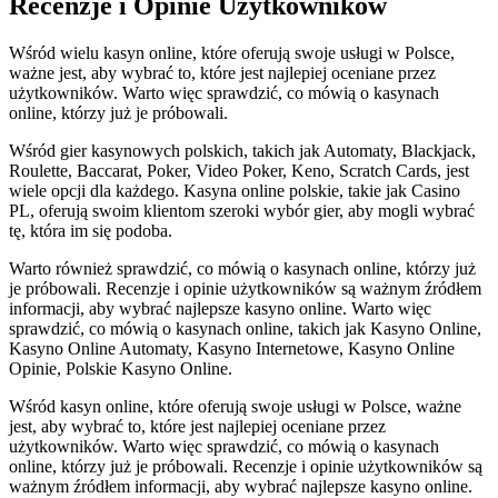
Recenzje i Opinie Użytkowników
Wśród wielu kasyn online, które oferują swoje usługi w Polsce,
ważne jest, aby wybrać to, które jest najlepiej oceniane przez
użytkowników. Warto więc sprawdzić, co mówią o kasynach
online, którzy już je próbowali.
Wśród gier kasynowych polskich, takich jak Automaty, Blackjack,
Roulette, Baccarat, Poker, Video Poker, Keno, Scratch Cards, jest
wiele opcji dla każdego. Kasyna online polskie, takie jak Casino
PL, oferują swoim klientom szeroki wybór gier, aby mogli wybrać
tę, która im się podoba.
Warto również sprawdzić, co mówią o kasynach online, którzy już
je próbowali. Recenzje i opinie użytkowników są ważnym źródłem
informacji, aby wybrać najlepsze kasyno online. Warto więc
sprawdzić, co mówią o kasynach online, takich jak Kasyno Online,
Kasyno Online Automaty, Kasyno Internetowe, Kasyno Online
Opinie, Polskie Kasyno Online.
Wśród kasyn online, które oferują swoje usługi w Polsce, ważne
jest, aby wybrać to, które jest najlepiej oceniane przez
użytkowników. Warto więc sprawdzić, co mówią o kasynach
online, którzy już je próbowali. Recenzje i opinie użytkowników są
ważnym źródłem informacji, aby wybrać najlepsze kasyno online.