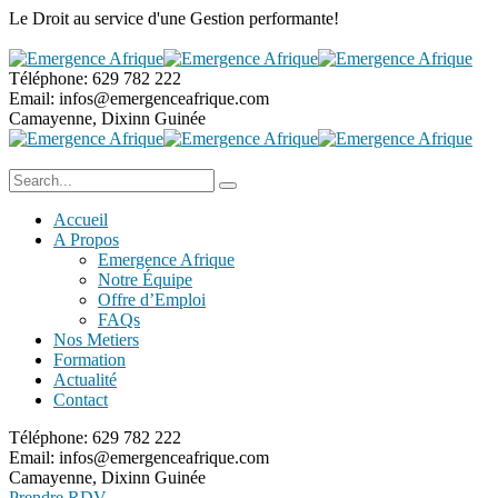
Le Droit au service
d'une Gestion performante!
Téléphone:
629 782 222
Email:
infos@emergenceafrique.com
Camayenne, Dixinn
Guinée
Accueil
A Propos
Emergence Afrique
Notre Équipe
Offre d’Emploi
FAQs
Nos Metiers
Formation
Actualité
Contact
Téléphone:
629 782 222
Email:
infos@emergenceafrique.com
Camayenne, Dixinn
Guinée
Prendre RDV