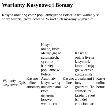
Warianty Kasynowe i Bonusy
Kasyna online są coraz popularniejsze w Polsce, a ich warianty są
coraz bardziej zróżnicowane. Wśród nich możemy wymienić:
Kasyna
online, które
oferują grę na
Kasyna
automatach,
online live są
są coraz
kasynami,
bardziej
które oferują
popularne w
grę w czasie
Polsce.
rzeczywistym
Kasyno
Automaty
Kasyno
z dealerami i
Kasy
Warianty
Opis
online
kasynowe są
online
innymi
onlin
kasynowe
automaty
urządzeniami,
live
graczami. To
bonu
które
sprawia, że
generują
każda gra jest
losowe
bardziej
wyniki, co
emocjonująca