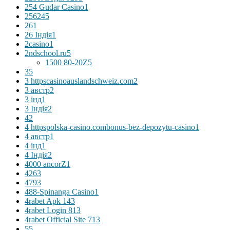
254 Gudar Casino
1
256
245
26
1
26 Індія
1
2casino
1
2ndschool.ru
5
1500 80-20Z
5
3
5
3 httpscasinoauslandschweiz.com
2
3 австр
2
3 інд
1
3 Індія
2
4
2
4 httpspolska-casino.combonus-bez-depozytu-casino
1
4 австр
1
4 інд
1
4 Індія
2
4000 ancorZ
1
426
3
479
3
488-Spinanga Casino
1
4rabet Apk 14
3
4rabet Login 81
3
4rabet Official Site 71
3
5
5