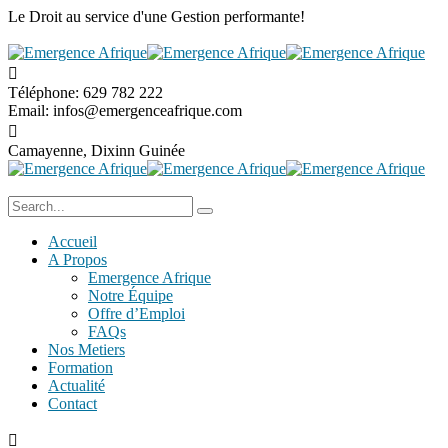
Le Droit au service
d'une Gestion performante!
Téléphone:
629 782 222
Email:
infos@emergenceafrique.com
Camayenne, Dixinn
Guinée
Accueil
A Propos
Emergence Afrique
Notre Équipe
Offre d’Emploi
FAQs
Nos Metiers
Formation
Actualité
Contact