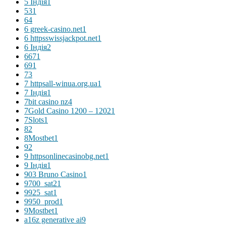
5 Індія
1
53
1
6
4
6 greek-casino.net
1
6 httpsswissjackpot.net
1
6 Індія
2
667
1
69
1
7
3
7 httpsall-winua.org.ua
1
7 Індія
1
7bit casino nz
4
7Gold Casino 1200 – 1202
1
7Slots
1
8
2
8Mostbet
1
9
2
9 httpsonlinecasinobg.net
1
9 Індія
1
903 Bruno Casino
1
9700_sat2
1
9925_sat
1
9950_prod
1
9Mostbet
1
a16z generative ai
9