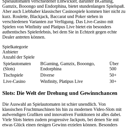
Spielautomaten verschiedener Entwickler, darunter BGaming,
Gamzix, Booongo und Endorphina, bietet stundenlangen Spielspaß.
Aber auch Liebhaber klassischer Casinospiele kommen hier nicht zu
kurz. Roulette, Blackjack, Baccarat und Poker stehen in
verschiedenen Varianten zur Verfügung. Das Live-Casino mit
Spielen von Winfinity und Platipus Live bietet ein besonders
authentisches Spielerlebnis, bei dem Sie in Echtzeit gegen echte
Dealer antreten können.
Spielkategorie
Anbieter
Anzahl der Spiele
Spielautomaten
BGaming, Gamzix, Booongo,
Über
(Slots)
Endorphina
500
Tischspiele
Diverse
50+
Live-Casino
Winfinity, Platipus Live
30+
Slots: Die Welt der Drehung und Gewinnchancen
Die Auswahl an Spielautomaten ist schier unendlich. Von
klassischen Fruchtmaschinen bis hin zu modernen Video-Slots mit
aufwendigen Grafiken und innovativen Funktionen ist alles dabei.
Viele Slots bieten zudem progressive Jackpots, bei denen Sie mit
etwas Glück einen riesigen Gewinn erzielen können. Besonders