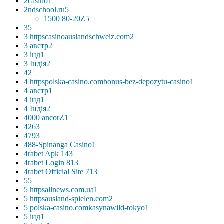
2casino
1
2ndschool.ru
5
1500 80-20Z
5
3
5
3 httpscasinoauslandschweiz.com
2
3 австр
2
3 інд
1
3 Індія
2
4
2
4 httpspolska-casino.combonus-bez-depozytu-casino
1
4 австр
1
4 інд
1
4 Індія
2
4000 ancorZ
1
426
3
479
3
488-Spinanga Casino
1
4rabet Apk 14
3
4rabet Login 81
3
4rabet Official Site 71
3
5
5
5 httpsallnews.com.ua
1
5 httpsausland-spielen.com
2
5 polska-casino.comkasynawild-tokyo
1
5 інд
1