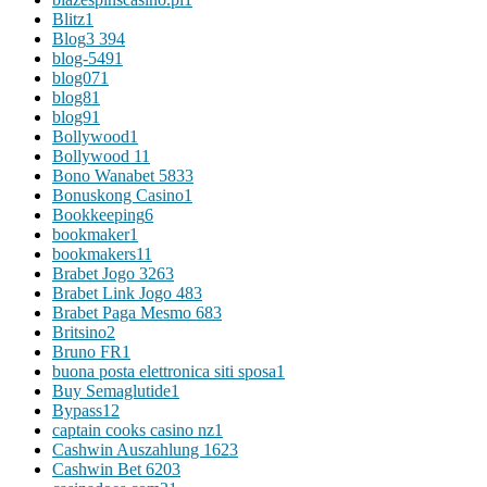
Blitz
1
Blog
3 394
blog-549
1
blog07
1
blog8
1
blog9
1
Bollywood
1
Bollywood 1
1
Bono Wanabet 583
3
Bonuskong Casino
1
Bookkeeping
6
bookmaker
1
bookmakers1
1
Brabet Jogo 326
3
Brabet Link Jogo 48
3
Brabet Paga Mesmo 68
3
Britsino
2
Bruno FR
1
buona posta elettronica siti sposa
1
Buy Semaglutide
1
Bypass
12
captain cooks casino nz
1
Cashwin Auszahlung 162
3
Cashwin Bet 620
3