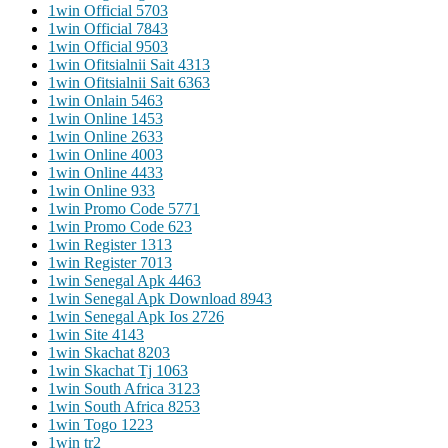
1win Official 570
3
1win Official 784
3
1win Official 950
3
1win Ofitsialnii Sait 431
3
1win Ofitsialnii Sait 636
3
1win Onlain 546
3
1win Online 145
3
1win Online 263
3
1win Online 400
3
1win Online 443
3
1win Online 93
3
1win Promo Code 577
1
1win Promo Code 62
3
1win Register 131
3
1win Register 701
3
1win Senegal Apk 446
3
1win Senegal Apk Download 894
3
1win Senegal Apk Ios 272
6
1win Site 414
3
1win Skachat 820
3
1win Skachat Tj 106
3
1win South Africa 312
3
1win South Africa 825
3
1win Togo 122
3
1win tr
2