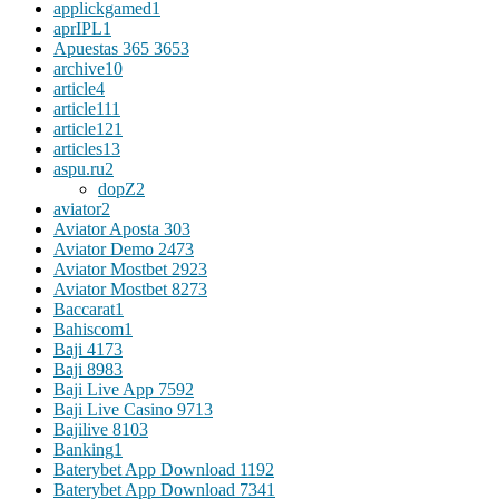
applickgamed
1
aprIPL
1
Apuestas 365 365
3
archive
10
article
4
article11
1
article12
1
articles
13
aspu.ru
2
dopZ
2
aviator
2
Aviator Aposta 30
3
Aviator Demo 247
3
Aviator Mostbet 292
3
Aviator Mostbet 827
3
Baccarat
1
Bahiscom
1
Baji 417
3
Baji 898
3
Baji Live App 759
2
Baji Live Casino 971
3
Bajilive 810
3
Banking
1
Baterybet App Download 119
2
Baterybet App Download 734
1