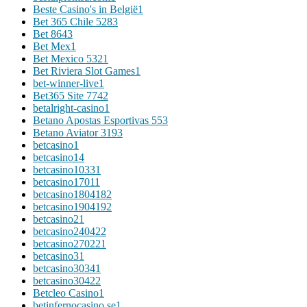
Beste Casino's in België
1
Bet 365 Chile 528
3
Bet 864
3
Bet Mex
1
Bet Mexico 532
1
Bet Riviera Slot Games
1
bet-winner-live
1
Bet365 Site 774
2
betalright-casino
1
Betano Apostas Esportivas 55
3
Betano Aviator 319
3
betcasino
1
betcasino1
4
betcasino1033
1
betcasino1701
1
betcasino180418
2
betcasino190419
2
betcasino2
1
betcasino24042
2
betcasino27022
1
betcasino3
1
betcasino3034
1
betcasino3042
2
Betcleo Casino
1
betinfernocasino.se
1