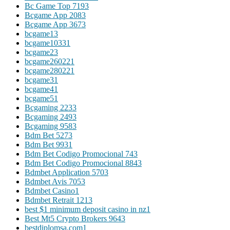
Bc Game Top 719
3
Bcgame App 208
3
Bcgame App 367
3
bcgame1
3
bcgame1033
1
bcgame2
3
bcgame26022
1
bcgame28022
1
bcgame3
1
bcgame4
1
bcgame5
1
Bcgaming 223
3
Bcgaming 249
3
Bcgaming 958
3
Bdm Bet 527
3
Bdm Bet 993
1
Bdm Bet Codigo Promocional 74
3
Bdm Bet Codigo Promocional 884
3
Bdmbet Application 570
3
Bdmbet Avis 705
3
Bdmbet Casino
1
Bdmbet Retrait 121
3
best $1 minimum deposit casino in nz
1
Best Mt5 Crypto Brokers 964
3
bestdiplomsa.com
1