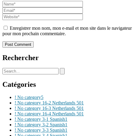
Enregistrer mon nom, mon e-mail et mon site dans le navigateur
pour mon prochain commentaire.
Rechercher
Catégories
! No category
5
! No category 16-2 Netherlands 50
1
! No category 16-3 Netherlands 50
1
! No category 16-4 Netherlands 50
1
! No category 3-1 Spanish
1
! No category 3-2 Spanish
1
! No category 3-3 Spanish
1
! No category 3-4 Spanish
1