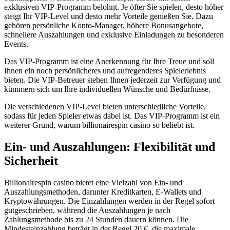
exklusiven VIP-Programm belohnt. Je öfter Sie spielen, desto höher
steigt Ihr VIP-Level und desto mehr Vorteile genießen Sie. Dazu
gehören persönliche Konto-Manager, höhere Bonusangebote,
schnellere Auszahlungen und exklusive Einladungen zu besonderen
Events.
Das VIP-Programm ist eine Anerkennung für Ihre Treue und soll
Ihnen ein noch persönlicheres und aufregenderes Spielerlebnis
bieten. Die VIP-Betreuer stehen Ihnen jederzeit zur Verfügung und
kümmern sich um Ihre individuellen Wünsche und Bedürfnisse.
Die verschiedenen VIP-Level bieten unterschiedliche Vorteile,
sodass für jeden Spieler etwas dabei ist. Das VIP-Programm ist ein
weiterer Grund, warum billionairespin casino so beliebt ist.
Ein- und Auszahlungen: Flexibilität und
Sicherheit
Billionairespin casino bietet eine Vielzahl von Ein- und
Auszahlungsmethoden, darunter Kreditkarten, E-Wallets und
Kryptowährungen. Die Einzahlungen werden in der Regel sofort
gutgeschrieben, während die Auszahlungen je nach
Zahlungsmethode bis zu 24 Stunden dauern können. Die
Mindesteinzahlung beträgt in der Regel 20 €, die maximale