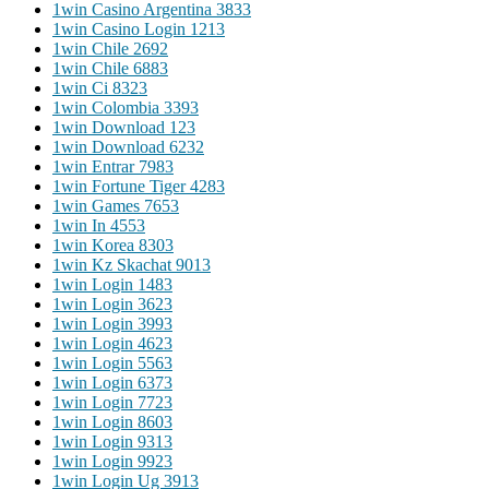
1win Casino Argentina 383
3
1win Casino Login 121
3
1win Chile 269
2
1win Chile 688
3
1win Ci 832
3
1win Colombia 339
3
1win Download 12
3
1win Download 623
2
1win Entrar 798
3
1win Fortune Tiger 428
3
1win Games 765
3
1win In 455
3
1win Korea 830
3
1win Kz Skachat 901
3
1win Login 148
3
1win Login 362
3
1win Login 399
3
1win Login 462
3
1win Login 556
3
1win Login 637
3
1win Login 772
3
1win Login 860
3
1win Login 931
3
1win Login 992
3
1win Login Ug 391
3