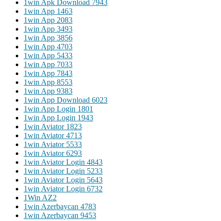
1win Apk Download 794
3
1win App 146
3
1win App 208
3
1win App 349
3
1win App 385
6
1win App 470
3
1win App 543
3
1win App 703
3
1win App 784
3
1win App 855
3
1win App 938
3
1win App Download 602
3
1win App Login 180
1
1win App Login 194
3
1win Aviator 182
3
1win Aviator 471
3
1win Aviator 553
3
1win Aviator 629
3
1win Aviator Login 484
3
1win Aviator Login 523
3
1win Aviator Login 564
3
1win Aviator Login 673
2
1Win AZ
2
1win Azerbaycan 478
3
1win Azerbaycan 945
3