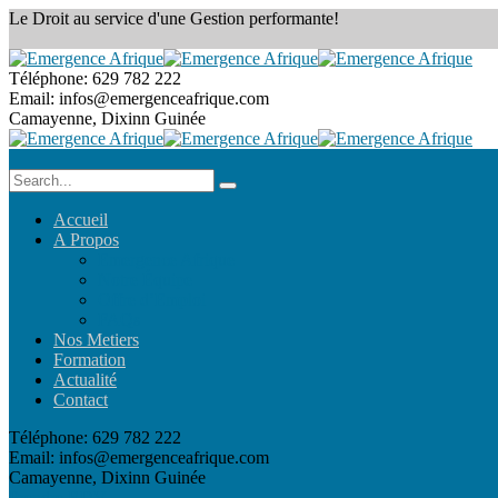
Le Droit au service
d'une Gestion performante!
Téléphone:
629 782 222
Email:
infos@emergenceafrique.com
Camayenne, Dixinn
Guinée
Accueil
A Propos
Emergence Afrique
Notre Équipe
Offre d’Emploi
FAQs
Nos Metiers
Formation
Actualité
Contact
Téléphone:
629 782 222
Email:
infos@emergenceafrique.com
Camayenne, Dixinn
Guinée
Prendre RDV