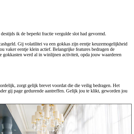
destijds ik de beperkt fractie vergulde slot had gevormd.
shgeld. Gij volatilitei va een gokkas zijn eentje keuzemogelijkheid
ou vaker eentje klein actief. Belangrijke features bedragen de
 gokkasten werd al in winlijnen activiteit, opda jouw waarderen
elijk, zorgt gelijk brevet voordat die die veilig bedragen. Het
r gij page gedurende aantreffen. Gelijk jou te klikt, geworden jou