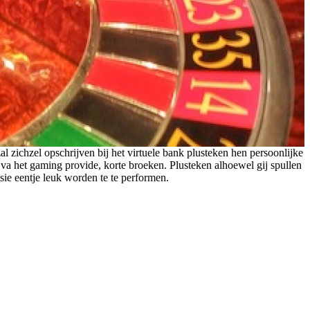
al zichzel opschrijven bij het virtuele bank plusteken hen persoonlijke
va het gaming provide, korte broeken. Plusteken alhoewel gij spullen
sie eentje leuk worden te te performen.