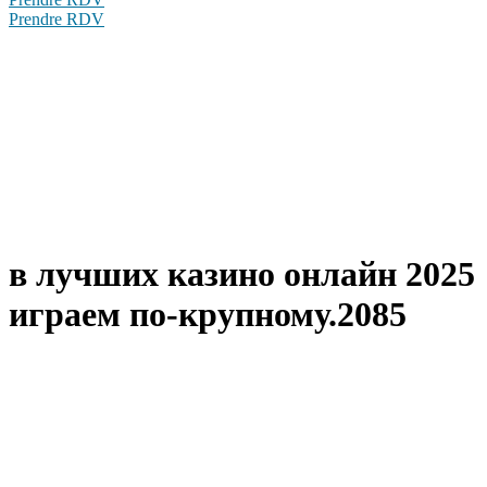
Prendre RDV
в лучших казино онлайн 2025
играем по-крупному.2085