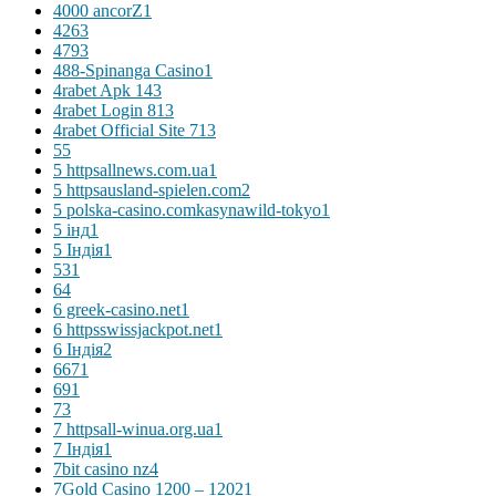
4000 ancorZ
1
426
3
479
3
488-Spinanga Casino
1
4rabet Apk 14
3
4rabet Login 81
3
4rabet Official Site 71
3
5
5
5 httpsallnews.com.ua
1
5 httpsausland-spielen.com
2
5 polska-casino.comkasynawild-tokyo
1
5 інд
1
5 Індія
1
53
1
6
4
6 greek-casino.net
1
6 httpsswissjackpot.net
1
6 Індія
2
667
1
69
1
7
3
7 httpsall-winua.org.ua
1
7 Індія
1
7bit casino nz
4
7Gold Casino 1200 – 1202
1