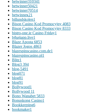
betwinner31034
1
betwinner5042
1
betwinner7051
4
betwinneк2
1
billundskolen
1
Bison Casino Kod Promocyjny 408
3
Bison Casino Kod Promocyjny 833
3
bistro-one.ie Casino Friday
1
bjbajiapp.live
1
Blaze Aposta 685
3
Blazer Jogos 486
3
blazespinscasino.com.de
1
blazespinscasino.pl
1
Blitz
1
Blog
3 394
blog-549
1
blog07
1
blog8
1
blog9
1
Bollywood
1
Bollywood 1
1
Bono Wanabet 583
3
Bonuskong Casino
1
Bookkeeping
6
bookmaker
1