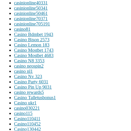
casinionline4033
1
casinionline5034
1
casinionline5046
1
casinionline7037
1
casinionline70519
1
casino
81
Casino Bdmbet 194
3
Casino Bison 257
3
Casino Lemon 18
3
Casino Mostbet 174
3
Casino Mostbet 468
3
Casino N8 335
3
casino neospin
2
casino nl
1
Casino Nv 32
3
Casino Party 603
1
Casino Pin Up 903
1
casino rewards
5
Casino Talletusbonus
1
Casino ukr
1
casino03022
1
casino1
15
Casino11041
1
Casino11045
2
Casino13044
2