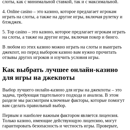
слоты, как с минимальной ставкой, так и с максимальной.
4. Online casino – это казино, которое предлагает игрокам
играть на слоты, а также на другие игры, включая рулетку и
блэкджек.
5. Top casino – это казино, которое предлагает игрокам играть
на слоты, а также на другие игры, включая покер и бинго.
В любом из этих казино можно играть на слоты и выиграть
джекпот, но перед выбором казино вам нужно прочитать
отзывы других игроков и изучить условия игры.
Как выбрать лучшее онлайн-казино
для игры на джекпоты
Выбор лучшего онлайн-казино для игры на джекпоты – это
задача, требующая тщательного подхода и анализа. В этом
разделе мы рассмотрим ключевые факторы, которые помогут
вам сделать правильный выбор.
Первым и наиболее важным фактором является лицензия.
Только казино, имеющие действующую лицензию, могут
гарантировать безопасность и честность игры. Проверьте,