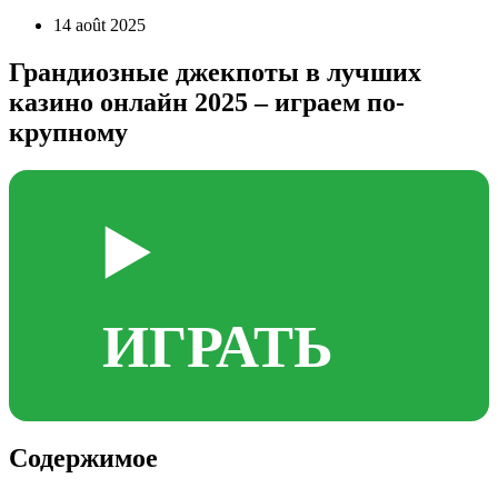
14 août 2025
Грандиозные джекпоты в лучших
казино онлайн 2025 – играем по-
крупному
▶️
ИГРАТЬ
Содержимое