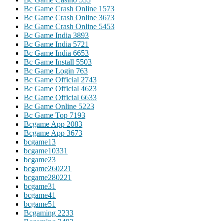
Bc Game Crash Online 157
3
Bc Game Crash Online 367
3
Bc Game Crash Online 545
3
Bc Game India 389
3
Bc Game India 572
1
Bc Game India 665
3
Bc Game Install 550
3
Bc Game Login 76
3
Bc Game Official 274
3
Bc Game Official 462
3
Bc Game Official 663
3
Bc Game Online 522
3
Bc Game Top 719
3
Bcgame App 208
3
Bcgame App 367
3
bcgame1
3
bcgame1033
1
bcgame2
3
bcgame26022
1
bcgame28022
1
bcgame3
1
bcgame4
1
bcgame5
1
Bcgaming 223
3