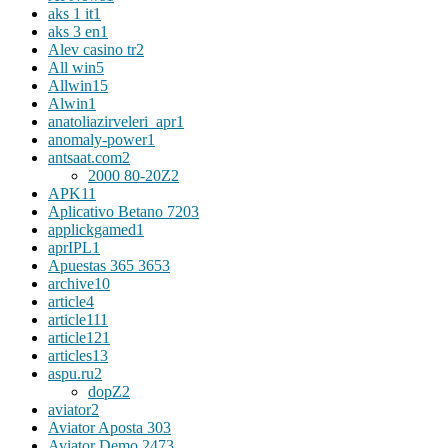
aks 1 it
1
aks 3 en
1
Alev casino tr
2
All win
5
Allwin
15
Alwin
1
anatoliazirveleri_apr
1
anomaly-power
1
antsaat.com
2
2000 80-20Z
2
APK
11
Aplicativo Betano 720
3
applickgamed
1
aprIPL
1
Apuestas 365 365
3
archive
10
article
4
article11
1
article12
1
articles
13
aspu.ru
2
dopZ
2
aviator
2
Aviator Aposta 30
3
Aviator Demo 247
3