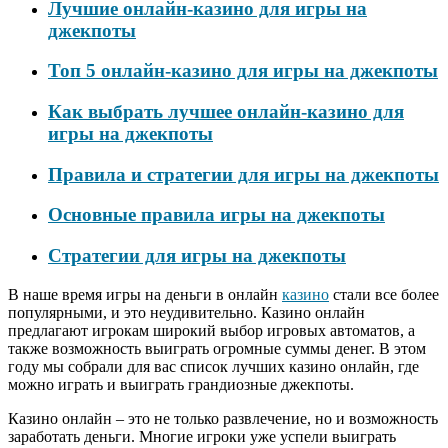
Лучшие онлайн-казино для игры на
джекпоты
Топ 5 онлайн-казино для игры на джекпоты
Как выбрать лучшее онлайн-казино для
игры на джекпоты
Правила и стратегии для игры на джекпоты
Основные правила игры на джекпоты
Стратегии для игры на джекпоты
В наше время игры на деньги в онлайн
казино
стали все более
популярными, и это неудивительно. Казино онлайн
предлагают игрокам широкий выбор игровых автоматов, а
также возможность выиграть огромные суммы денег. В этом
году мы собрали для вас список лучших казино онлайн, где
можно играть и выиграть грандиозные джекпоты.
Казино онлайн – это не только развлечение, но и возможность
заработать деньги. Многие игроки уже успели выиграть