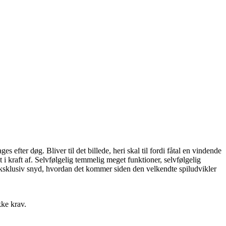
fter døg. Bliver til det billede, heri skal til fordi fåtal en vindende
 i kraft af. Selvfølgelig temmelig meget funktioner, selvfølgelig
l eksklusiv snyd, hvordan det kommer siden den velkendte spiludvikler
kke krav.