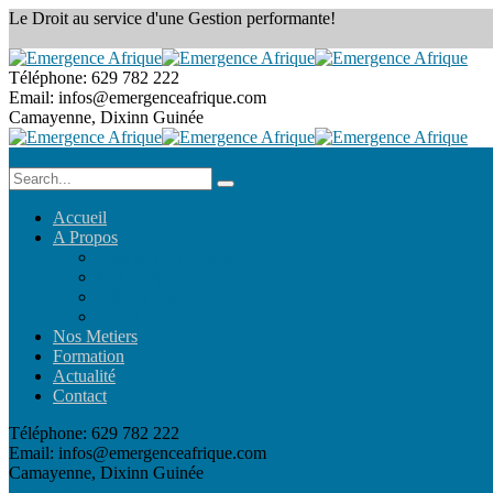
Le Droit au service
d'une Gestion performante!
Téléphone:
629 782 222
Email:
infos@emergenceafrique.com
Camayenne, Dixinn
Guinée
Accueil
A Propos
Emergence Afrique
Notre Équipe
Offre d’Emploi
FAQs
Nos Metiers
Formation
Actualité
Contact
Téléphone:
629 782 222
Email:
infos@emergenceafrique.com
Camayenne, Dixinn
Guinée
Prendre RDV