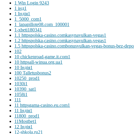
1 Win Login 924
3
1 інд
1
1 Індія
1
1_5000_com
1
1_lapapillote08.com_10000
1
1-xbeti18034
1
1.1 httpspolska-casino.comkasynavulkan-vegas
1
1.2 httpspolska-casino.comkasynavulkan-vegas
1
1.5 httpspolska-casino.combonusvulkan-vegas-bonus-bez-depo
10
2
10 chickenroad-game.it.com
1
10 httpsall-winua.org.ua
1
10 Індія
1
100 Talletusbonus
2
10250_prod
1
1030i
1
10390_sat
1
1058i
1
11
1
11 httpsgama-casino.eu.com
1
11 Індія
1
11800_prod
1
11Mostbet
1
12 Індія
1
12-shkola.ru2
1