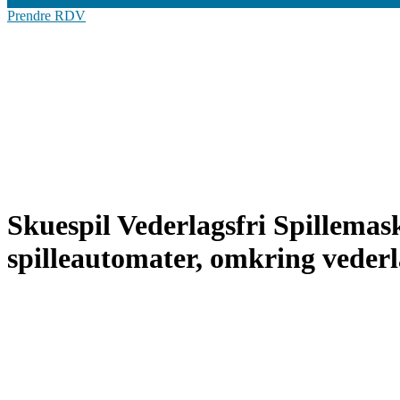
Prendre RDV
Skuespil Vederlagsfri Spillema
spilleautomater, omkring vederl