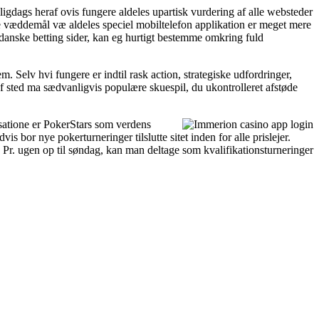
ligdags heraf ovis fungere aldeles upartisk vurdering af alle websteder
gge væddemål væ aldeles speciel mobiltelefon applikation er meget mere
u danske betting sider, kan eg hurtigt bestemme omkring fuld
em. Selv hvi fungere er indtil rask action, strategiske udfordringer,
 af sted ma sædvanligvis populære skuespil, du ukontrolleret afstøde
nsatione er PokerStars som verdens
is bor nye pokerturneringer tilslutte sitet inden for alle prislejer.
Pr. ugen op til søndag, kan man deltage som kvalifikationsturneringer