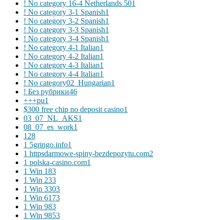
! No category 16-4 Netherlands 50
1
! No category 3-1 Spanish
1
! No category 3-2 Spanish
1
! No category 3-3 Spanish
1
! No category 3-4 Spanish
1
! No category 4-1 Italian
1
! No category 4-2 Italian
1
! No category 4-3 Italian
1
! No category 4-4 Italian
1
! No category02_Hungarian
1
! Без рубрики
46
+++pu
1
$300 free chip no deposit casino
1
03_07_NL_AKS
1
08_07_es_work
1
1
28
1 5gringo.info
1
1 httpsdarmowe-spiny-bezdepozytu.com
2
1 polska-casino.com
1
1 Win 18
3
1 Win 23
3
1 Win 330
3
1 Win 617
3
1 Win 98
3
1 Win 985
3