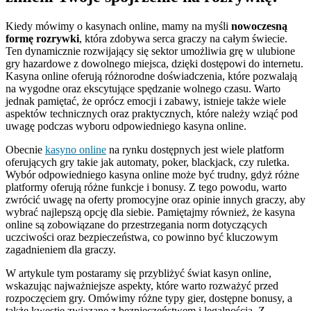
Kiedy mówimy o kasynach online, mamy na myśli
nowoczesną
formę rozrywki
, która zdobywa serca graczy na całym świecie.
Ten dynamicznie rozwijający się sektor umożliwia grę w ulubione
gry hazardowe z dowolnego miejsca, dzięki dostępowi do internetu.
Kasyna online oferują różnorodne doświadczenia, które pozwalają
na wygodne oraz ekscytujące spędzanie wolnego czasu. Warto
jednak pamiętać, że oprócz emocji i zabawy, istnieje także wiele
aspektów technicznych oraz praktycznych, które należy wziąć pod
uwagę podczas wyboru odpowiedniego kasyna online.
Obecnie
kasyno online
na rynku dostępnych jest wiele platform
oferujących gry takie jak automaty, poker, blackjack, czy ruletka.
Wybór odpowiedniego kasyna online może być trudny, gdyż różne
platformy oferują różne funkcje i bonusy. Z tego powodu, warto
zwrócić uwagę na oferty promocyjne oraz opinie innych graczy, aby
wybrać najlepszą opcję dla siebie. Pamiętajmy również, że kasyna
online są zobowiązane do przestrzegania norm dotyczących
uczciwości oraz bezpieczeństwa, co powinno być kluczowym
zagadnieniem dla graczy.
W artykule tym postaramy się przybliżyć świat kasyn online,
wskazując najważniejsze aspekty, które warto rozważyć przed
rozpoczęciem gry. Omówimy różne typy gier, dostępne bonusy, a
także kwestie związane z bezpieczeństwem i legalnością. Z