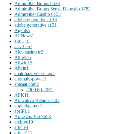
Admiralbet Bonus 953
3
Admiralbet Bonus Senza Deposito 178
2
Admiralbet Casino 615
3
adobe generative ai 1
3
adobe generative ai 3
1
Agents
5
AI News
1
aks 1 it
1
aks 3 en
1
Alev casino tr
2
All win
5
Allwin
15
Alwin
1
anatoliazirveleri_apr
1
anomaly-power
1
antsaat.com
2
2000 80-20Z
2
APK
11
Aplicativo Betano 720
3
applickgamed
1
aprIPL
1
Apuestas 365 365
3
archive
10
article
4
article11
1