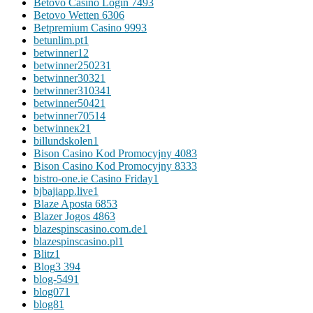
Betovo Casino Login 749
3
Betovo Wetten 630
6
Betpremium Casino 999
3
betunlim.pt
1
betwinner1
2
betwinner25023
1
betwinner3032
1
betwinner31034
1
betwinner5042
1
betwinner7051
4
betwinneк2
1
billundskolen
1
Bison Casino Kod Promocyjny 408
3
Bison Casino Kod Promocyjny 833
3
bistro-one.ie Casino Friday
1
bjbajiapp.live
1
Blaze Aposta 685
3
Blazer Jogos 486
3
blazespinscasino.com.de
1
blazespinscasino.pl
1
Blitz
1
Blog
3 394
blog-549
1
blog07
1
blog8
1