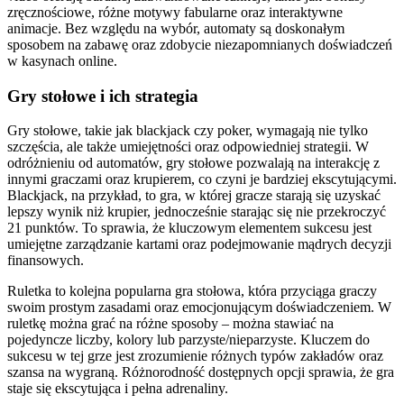
zręcznościowe, różne motywy fabularne oraz interaktywne
animacje. Bez względu na wybór, automaty są doskonałym
sposobem na zabawę oraz zdobycie niezapomnianych doświadczeń
w kasynach online.
Gry stołowe i ich strategia
Gry stołowe, takie jak blackjack czy poker, wymagają nie tylko
szczęścia, ale także umiejętności oraz odpowiedniej strategii. W
odróżnieniu od automatów, gry stołowe pozwalają na interakcję z
innymi graczami oraz krupierem, co czyni je bardziej ekscytującymi.
Blackjack, na przykład, to gra, w której gracze starają się uzyskać
lepszy wynik niż krupier, jednocześnie starając się nie przekroczyć
21 punktów. To sprawia, że kluczowym elementem sukcesu jest
umiejętne zarządzanie kartami oraz podejmowanie mądrych decyzji
finansowych.
Ruletka to kolejna popularna gra stołowa, która przyciąga graczy
swoim prostym zasadami oraz emocjonującym doświadczeniem. W
ruletkę można grać na różne sposoby – można stawiać na
pojedyncze liczby, kolory lub parzyste/nieparzyste. Kluczem do
sukcesu w tej grze jest zrozumienie różnych typów zakładów oraz
szansa na wygraną. Różnorodność dostępnych opcji sprawia, że gra
staje się ekscytująca i pełna adrenaliny.