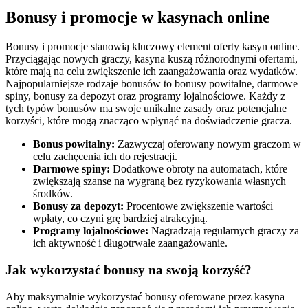
Bonusy i promocje w kasynach online
Bonusy i promocje stanowią kluczowy element oferty kasyn online.
Przyciągając nowych graczy, kasyna kuszą różnorodnymi ofertami,
które mają na celu zwiększenie ich zaangażowania oraz wydatków.
Najpopularniejsze rodzaje bonusów to bonusy powitalne, darmowe
spiny, bonusy za depozyt oraz programy lojalnościowe. Każdy z
tych typów bonusów ma swoje unikalne zasady oraz potencjalne
korzyści, które mogą znacząco wpłynąć na doświadczenie gracza.
Bonus powitalny:
Zazwyczaj oferowany nowym graczom w
celu zachęcenia ich do rejestracji.
Darmowe spiny:
Dodatkowe obroty na automatach, które
zwiększają szanse na wygraną bez ryzykowania własnych
środków.
Bonusy za depozyt:
Procentowe zwiększenie wartości
wpłaty, co czyni grę bardziej atrakcyjną.
Programy lojalnościowe:
Nagradzają regularnych graczy za
ich aktywność i długotrwałe zaangażowanie.
Jak wykorzystać bonusy na swoją korzyść?
Aby maksymalnie wykorzystać bonusy oferowane przez kasyna