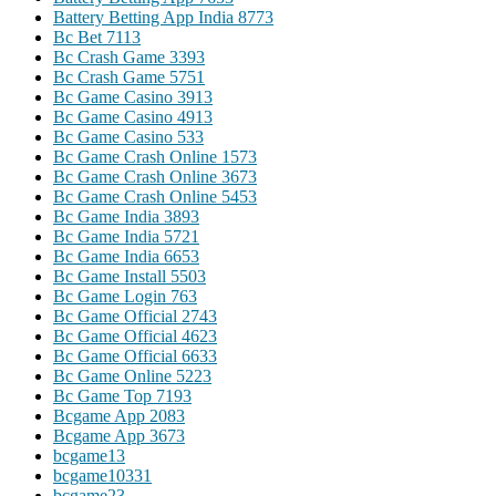
Battery Betting App India 877
3
Bc Bet 711
3
Bc Crash Game 339
3
Bc Crash Game 575
1
Bc Game Casino 391
3
Bc Game Casino 491
3
Bc Game Casino 53
3
Bc Game Crash Online 157
3
Bc Game Crash Online 367
3
Bc Game Crash Online 545
3
Bc Game India 389
3
Bc Game India 572
1
Bc Game India 665
3
Bc Game Install 550
3
Bc Game Login 76
3
Bc Game Official 274
3
Bc Game Official 462
3
Bc Game Official 663
3
Bc Game Online 522
3
Bc Game Top 719
3
Bcgame App 208
3
Bcgame App 367
3
bcgame1
3
bcgame1033
1
bcgame2
3