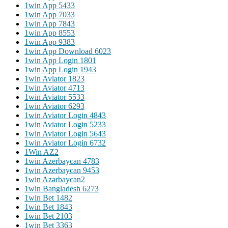
1win App 543
3
1win App 703
3
1win App 784
3
1win App 855
3
1win App 938
3
1win App Download 602
3
1win App Login 180
1
1win App Login 194
3
1win Aviator 182
3
1win Aviator 471
3
1win Aviator 553
3
1win Aviator 629
3
1win Aviator Login 484
3
1win Aviator Login 523
3
1win Aviator Login 564
3
1win Aviator Login 673
2
1Win AZ
2
1win Azerbaycan 478
3
1win Azerbaycan 945
3
1win Azərbaycan
2
1win Bangladesh 627
3
1win Bet 148
2
1win Bet 184
3
1win Bet 210
3
1win Bet 336
3