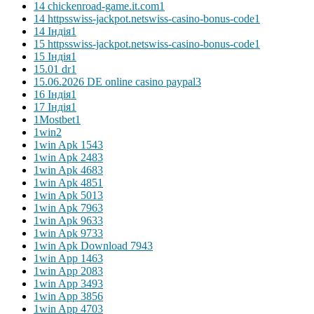
14 chickenroad-game.it.com
1
14 httpsswiss-jackpot.netswiss-casino-bonus-code
1
14 Індія
1
15 httpsswiss-jackpot.netswiss-casino-bonus-code
1
15 Індія
1
15.01 dr
1
15.06.2026 DE online casino paypal
3
16 Індія
1
17 Індія
1
1Mostbet
1
1win
2
1win Apk 154
3
1win Apk 248
3
1win Apk 468
3
1win Apk 485
1
1win Apk 501
3
1win Apk 796
3
1win Apk 963
3
1win Apk 973
3
1win Apk Download 794
3
1win App 146
3
1win App 208
3
1win App 349
3
1win App 385
6
1win App 470
3