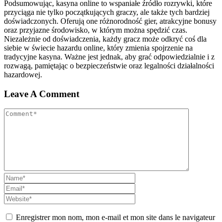
Podsumowując, kasyna online to wspaniałe źródło rozrywki, które
przyciąga nie tylko początkujących graczy, ale także tych bardziej
doświadczonych. Oferują one różnorodność gier, atrakcyjne bonusy
oraz przyjazne środowisko, w którym można spędzić czas.
Niezależnie od doświadczenia, każdy gracz może odkryć coś dla
siebie w świecie hazardu online, który zmienia spojrzenie na
tradycyjne kasyna. Ważne jest jednak, aby grać odpowiedzialnie i z
rozwagą, pamiętając o bezpieczeństwie oraz legalności działalności
hazardowej.
Leave A Comment
Enregistrer mon nom, mon e-mail et mon site dans le navigateur