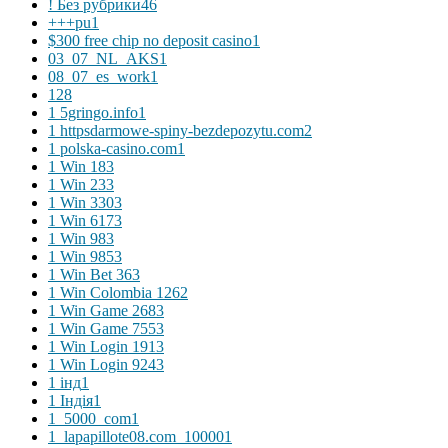
! Без рубрики
46
+++pu
1
$300 free chip no deposit casino
1
03_07_NL_AKS
1
08_07_es_work
1
1
28
1 5gringo.info
1
1 httpsdarmowe-spiny-bezdepozytu.com
2
1 polska-casino.com
1
1 Win 18
3
1 Win 23
3
1 Win 330
3
1 Win 617
3
1 Win 98
3
1 Win 985
3
1 Win Bet 36
3
1 Win Colombia 126
2
1 Win Game 268
3
1 Win Game 755
3
1 Win Login 191
3
1 Win Login 924
3
1 інд
1
1 Індія
1
1_5000_com
1
1_lapapillote08.com_10000
1