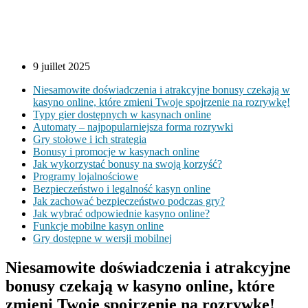
9 juillet 2025
Niesamowite doświadczenia i atrakcyjne bonusy czekają w
kasyno online, które zmieni Twoje spojrzenie na rozrywkę!
Typy gier dostępnych w kasynach online
Automaty – najpopularniejsza forma rozrywki
Gry stołowe i ich strategia
Bonusy i promocje w kasynach online
Jak wykorzystać bonusy na swoją korzyść?
Programy lojalnościowe
Bezpieczeństwo i legalność kasyn online
Jak zachować bezpieczeństwo podczas gry?
Jak wybrać odpowiednie kasyno online?
Funkcje mobilne kasyn online
Gry dostępne w wersji mobilnej
Niesamowite doświadczenia i atrakcyjne
bonusy czekają w kasyno online, które
zmieni Twoje spojrzenie na rozrywkę!