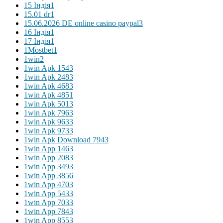
15 Індія
1
15.01 dr
1
15.06.2026 DE online casino paypal
3
16 Індія
1
17 Індія
1
1Mostbet
1
1win
2
1win Apk 154
3
1win Apk 248
3
1win Apk 468
3
1win Apk 485
1
1win Apk 501
3
1win Apk 796
3
1win Apk 963
3
1win Apk 973
3
1win Apk Download 794
3
1win App 146
3
1win App 208
3
1win App 349
3
1win App 385
6
1win App 470
3
1win App 543
3
1win App 703
3
1win App 784
3
1win App 855
3