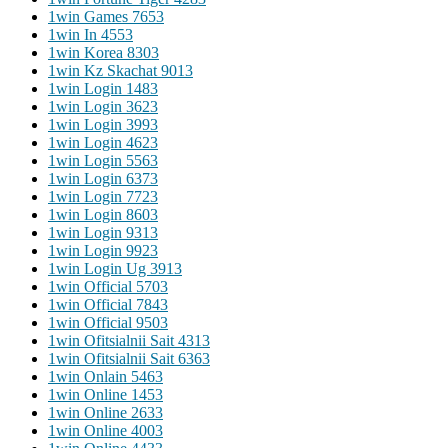
1win Games 765
3
1win In 455
3
1win Korea 830
3
1win Kz Skachat 901
3
1win Login 148
3
1win Login 362
3
1win Login 399
3
1win Login 462
3
1win Login 556
3
1win Login 637
3
1win Login 772
3
1win Login 860
3
1win Login 931
3
1win Login 992
3
1win Login Ug 391
3
1win Official 570
3
1win Official 784
3
1win Official 950
3
1win Ofitsialnii Sait 431
3
1win Ofitsialnii Sait 636
3
1win Onlain 546
3
1win Online 145
3
1win Online 263
3
1win Online 400
3