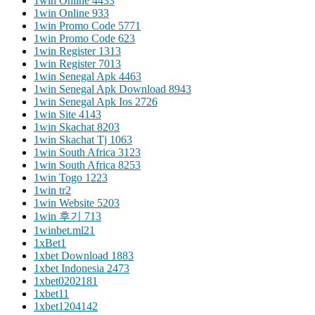
1win Online 443
3
1win Online 93
3
1win Promo Code 577
1
1win Promo Code 62
3
1win Register 131
3
1win Register 701
3
1win Senegal Apk 446
3
1win Senegal Apk Download 894
3
1win Senegal Apk Ios 272
6
1win Site 414
3
1win Skachat 820
3
1win Skachat Tj 106
3
1win South Africa 312
3
1win South Africa 825
3
1win Togo 122
3
1win tr
2
1win Website 520
3
1win 후기 71
3
1winbet.ml2
1
1xBet
1
1xbet Download 188
3
1xbet Indonesia 247
3
1xbet020218
1
1xbet1
1
1xbet120414
2