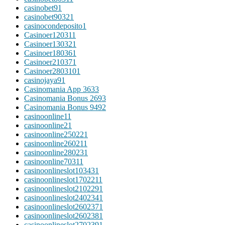
casinobet9
1
casinobet9032
1
casinocondeposito
1
Casinoer12031
1
Casinoer13032
1
Casinoer18036
1
Casinoer21037
1
Casinoer280310
1
casinojaya9
1
Casinomania App 363
3
Casinomania Bonus 269
3
Casinomania Bonus 949
2
casinoonline1
1
casinoonline2
1
casinoonline25022
1
casinoonline26021
1
casinoonline28023
1
casinoonline7031
1
casinoonlineslot10343
1
casinoonlineslot170221
1
casinoonlineslot210229
1
casinoonlineslot240234
1
casinoonlineslot260237
1
casinoonlineslot260238
1
casinoonlineslot270239
1