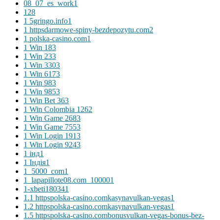
08_07_es_work
1
1
28
1 5gringo.info
1
1 httpsdarmowe-spiny-bezdepozytu.com
2
1 polska-casino.com
1
1 Win 18
3
1 Win 23
3
1 Win 330
3
1 Win 617
3
1 Win 98
3
1 Win 985
3
1 Win Bet 36
3
1 Win Colombia 126
2
1 Win Game 268
3
1 Win Game 755
3
1 Win Login 191
3
1 Win Login 924
3
1 інд
1
1 Індія
1
1_5000_com
1
1_lapapillote08.com_10000
1
1-xbeti18034
1
1.1 httpspolska-casino.comkasynavulkan-vegas
1
1.2 httpspolska-casino.comkasynavulkan-vegas
1
1.5 httpspolska-casino.combonusvulkan-vegas-bonus-bez-