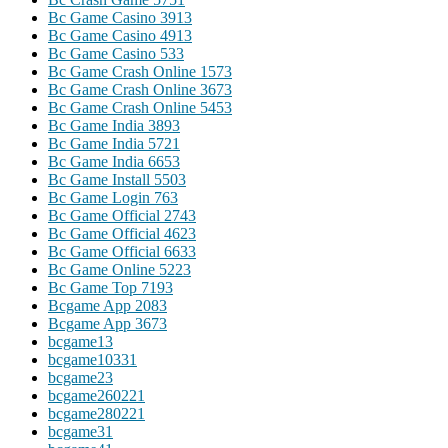
Bc Game Casino 391
3
Bc Game Casino 491
3
Bc Game Casino 53
3
Bc Game Crash Online 157
3
Bc Game Crash Online 367
3
Bc Game Crash Online 545
3
Bc Game India 389
3
Bc Game India 572
1
Bc Game India 665
3
Bc Game Install 550
3
Bc Game Login 76
3
Bc Game Official 274
3
Bc Game Official 462
3
Bc Game Official 663
3
Bc Game Online 522
3
Bc Game Top 719
3
Bcgame App 208
3
Bcgame App 367
3
bcgame1
3
bcgame1033
1
bcgame2
3
bcgame26022
1
bcgame28022
1
bcgame3
1