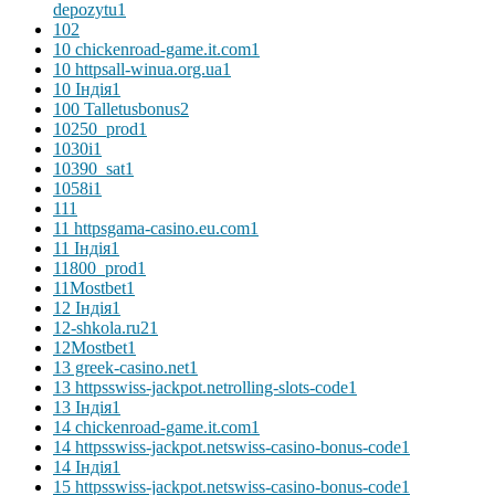
depozytu
1
10
2
10 chickenroad-game.it.com
1
10 httpsall-winua.org.ua
1
10 Індія
1
100 Talletusbonus
2
10250_prod
1
1030i
1
10390_sat
1
1058i
1
11
1
11 httpsgama-casino.eu.com
1
11 Індія
1
11800_prod
1
11Mostbet
1
12 Індія
1
12-shkola.ru2
1
12Mostbet
1
13 greek-casino.net
1
13 httpsswiss-jackpot.netrolling-slots-code
1
13 Індія
1
14 chickenroad-game.it.com
1
14 httpsswiss-jackpot.netswiss-casino-bonus-code
1
14 Індія
1
15 httpsswiss-jackpot.netswiss-casino-bonus-code
1