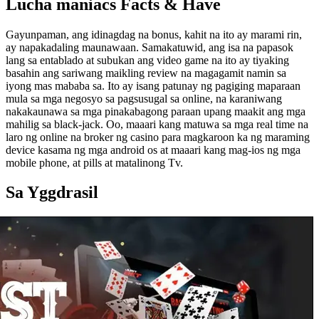
Lucha maniacs Facts & Have
Gayunpaman, ang idinagdag na bonus, kahit na ito ay marami rin,
ay napakadaling maunawaan. Samakatuwid, ang isa na papasok
lang sa entablado at subukan ang video game na ito ay tiyaking
basahin ang sariwang maikling review na magagamit namin sa
iyong mas mababa sa. Ito ay isang patunay ng pagiging maparaan
mula sa mga negosyo sa pagsusugal sa online, na karaniwang
nakakaunawa sa mga pinakabagong paraan upang maakit ang mga
mahilig sa black-jack. Oo, maaari kang matuwa sa mga real time na
laro ng online na broker ng casino para magkaroon ka ng maraming
device kasama ng mga android os at maaari kang mag-ios ng mga
mobile phone, at pills at matalinong Tv.
Sa Yggdrasil