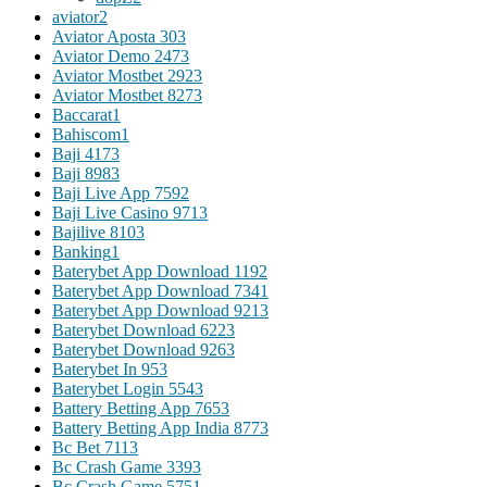
aviator
2
Aviator Aposta 30
3
Aviator Demo 247
3
Aviator Mostbet 292
3
Aviator Mostbet 827
3
Baccarat
1
Bahiscom
1
Baji 417
3
Baji 898
3
Baji Live App 759
2
Baji Live Casino 971
3
Bajilive 810
3
Banking
1
Baterybet App Download 119
2
Baterybet App Download 734
1
Baterybet App Download 921
3
Baterybet Download 622
3
Baterybet Download 926
3
Baterybet In 95
3
Baterybet Login 554
3
Battery Betting App 765
3
Battery Betting App India 877
3
Bc Bet 711
3
Bc Crash Game 339
3
Bc Crash Game 575
1