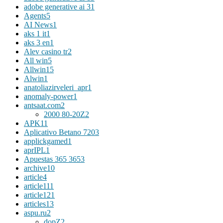
adobe generative ai 3
1
Agents
5
AI News
1
aks 1 it
1
aks 3 en
1
Alev casino tr
2
All win
5
Allwin
15
Alwin
1
anatoliazirveleri_apr
1
anomaly-power
1
antsaat.com
2
2000 80-20Z
2
APK
11
Aplicativo Betano 720
3
applickgamed
1
aprIPL
1
Apuestas 365 365
3
archive
10
article
4
article11
1
article12
1
articles
13
aspu.ru
2
dopZ
2