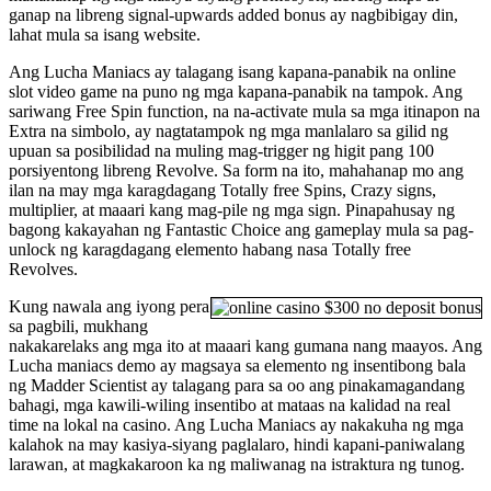
ganap na libreng signal-upwards added bonus ay nagbibigay din,
lahat mula sa isang website.
Ang Lucha Maniacs ay talagang isang kapana-panabik na online
slot video game na puno ng mga kapana-panabik na tampok. Ang
sariwang Free Spin function, na na-activate mula sa mga itinapon na
Extra na simbolo, ay nagtatampok ng mga manlalaro sa gilid ng
upuan sa posibilidad na muling mag-trigger ng higit pang 100
porsiyentong libreng Revolve. Sa form na ito, mahahanap mo ang
ilan na may mga karagdagang Totally free Spins, Crazy signs,
multiplier, at maaari kang mag-pile ng mga sign. Pinapahusay ng
bagong kakayahan ng Fantastic Choice ang gameplay mula sa pag-
unlock ng karagdagang elemento habang nasa Totally free
Revolves.
Kung nawala ang iyong pera
sa pagbili, mukhang
nakakarelaks ang mga ito at maaari kang gumana nang maayos. Ang
Lucha maniacs demo ay magsaya sa elemento ng insentibong bala
ng Madder Scientist ay talagang para sa oo ang pinakamagandang
bahagi, mga kawili-wiling insentibo at mataas na kalidad na real
time na lokal na casino. Ang Lucha Maniacs ay nakakuha ng mga
kalahok na may kasiya-siyang paglalaro, hindi kapani-paniwalang
larawan, at magkakaroon ka ng maliwanag na istraktura ng tunog.