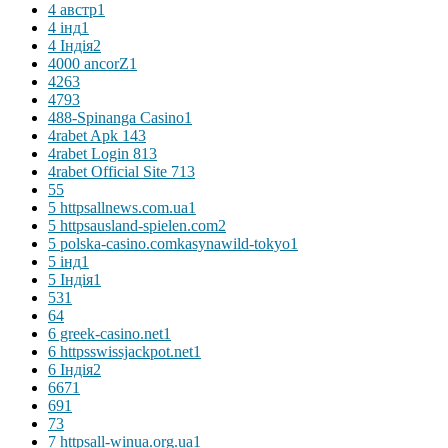
4 австр
1
4 інд
1
4 Індія
2
4000 ancorZ
1
426
3
479
3
488-Spinanga Casino
1
4rabet Apk 14
3
4rabet Login 81
3
4rabet Official Site 71
3
5
5
5 httpsallnews.com.ua
1
5 httpsausland-spielen.com
2
5 polska-casino.comkasynawild-tokyo
1
5 інд
1
5 Індія
1
53
1
6
4
6 greek-casino.net
1
6 httpsswissjackpot.net
1
6 Індія
2
667
1
69
1
7
3
7 httpsall-winua.org.ua
1