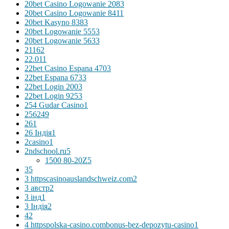
20bet Casino Logowanie 208
3
20bet Casino Logowanie 841
1
20bet Kasyno 838
3
20bet Logowanie 555
3
20bet Logowanie 563
3
2116
2
22.01
1
22bet Casino Espana 470
3
22bet Espana 673
3
22bet Login 200
3
22bet Login 925
3
254 Gudar Casino
1
256
249
26
1
26 Індія
1
2casino
1
2ndschool.ru
5
1500 80-20Z
5
3
5
3 httpscasinoauslandschweiz.com
2
3 австр
2
3 інд
1
3 Індія
2
4
2
4 httpspolska-casino.combonus-bez-depozytu-casino
1