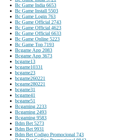
Bc Game India 665
3
Bc Game Install 550
3
Bc Game Login 76
3
Bc Game Official 274
3
Bc Game Official 462
3
Bc Game Official 663
3
Bc Game Online 522
3
Bc Game Top 719
3
Bcgame App 208
3
Bcgame App 367
3
bcgame1
3
bcgame1033
1
bcgame2
3
bcgame26022
1
bcgame28022
1
bcgame3
1
bcgame4
1
bcgame5
1
Bcgaming 223
3
Bcgaming 249
3
Bcgaming 958
3
Bdm Bet 527
3
Bdm Bet 993
1
Bdm Bet Codigo Promocional 74
3