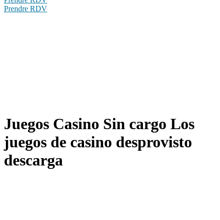
Prendre RDV
Juegos Casino Sin cargo Los
juegos de casino desprovisto
descarga