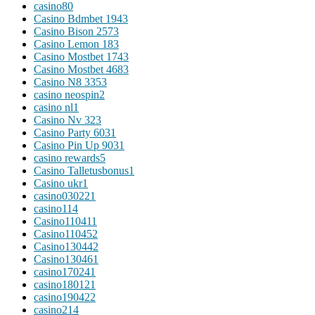
casino
80
Casino Bdmbet 194
3
Casino Bison 257
3
Casino Lemon 18
3
Casino Mostbet 174
3
Casino Mostbet 468
3
Casino N8 335
3
casino neospin
2
casino nl
1
Casino Nv 32
3
Casino Party 603
1
Casino Pin Up 903
1
casino rewards
5
Casino Talletusbonus
1
Casino ukr
1
casino03022
1
casino1
14
Casino11041
1
Casino11045
2
Casino13044
2
Casino13046
1
casino17024
1
casino18012
1
casino19042
2
casino2
14