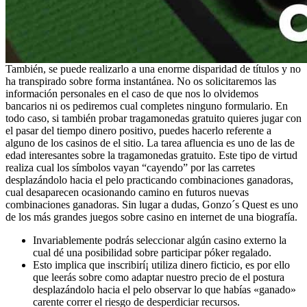
También, se puede realizarlo a una enorme disparidad de títulos y no
ha transpirado sobre forma instantánea. No os solicitaremos las
información personales en el caso de que nos lo olvidemos
bancarios ni os pediremos cual completes ninguno formulario. En
todo caso, si también probar tragamonedas gratuito quieres jugar con
el pasar del tiempo dinero positivo, puedes hacerlo referente a
alguno de los casinos de el sitio. La tarea afluencia es uno de las de
edad interesantes sobre la tragamonedas gratuito. Este tipo de virtud
realiza cual los símbolos vayan “cayendo” por las carretes
desplazándolo hacia el pelo practicando combinaciones ganadoras,
cual desaparecen ocasionando camino en futuros nuevas
combinaciones ganadoras. Sin lugar a dudas, Gonzo´s Quest es uno
de los más grandes juegos sobre casino en internet de una biografía.
Invariablemente podrás seleccionar algún casino externo la
cual dé una posibilidad sobre participar póker regalado.
Esto implica que inscribirí¡ utiliza dinero ficticio, es por ello
que leerás sobre como adaptar nuestro precio de el postura
desplazándolo hacia el pelo observar lo que habías «ganado»
carente correr el riesgo de desperdiciar recursos.