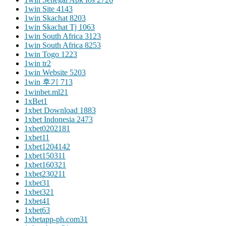
1win Site 414
3
1win Skachat 820
3
1win Skachat Tj 106
3
1win South Africa 312
3
1win South Africa 825
3
1win Togo 122
3
1win tr
2
1win Website 520
3
1win 후기 71
3
1winbet.ml2
1
1xBet
1
1xbet Download 188
3
1xbet Indonesia 247
3
1xbet020218
1
1xbet1
1
1xbet120414
2
1xbet15031
1
1xbet16032
1
1xbet23021
1
1xbet3
1
1xbet32
1
1xbet4
1
1xbet6
3
1xbetapp-ph.com3
1