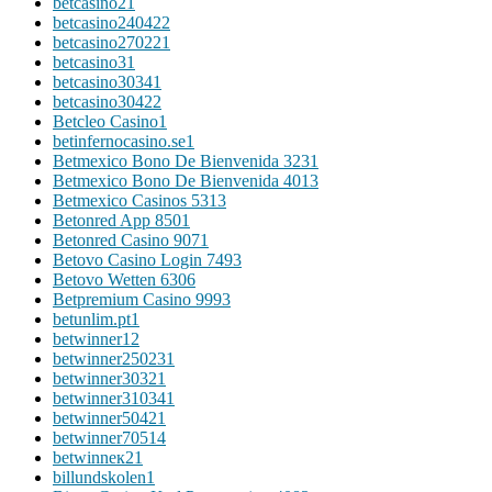
betcasino2
1
betcasino24042
2
betcasino27022
1
betcasino3
1
betcasino3034
1
betcasino3042
2
Betcleo Casino
1
betinfernocasino.se
1
Betmexico Bono De Bienvenida 323
1
Betmexico Bono De Bienvenida 401
3
Betmexico Casinos 531
3
Betonred App 850
1
Betonred Casino 907
1
Betovo Casino Login 749
3
Betovo Wetten 630
6
Betpremium Casino 999
3
betunlim.pt
1
betwinner1
2
betwinner25023
1
betwinner3032
1
betwinner31034
1
betwinner5042
1
betwinner7051
4
betwinneк2
1
billundskolen
1