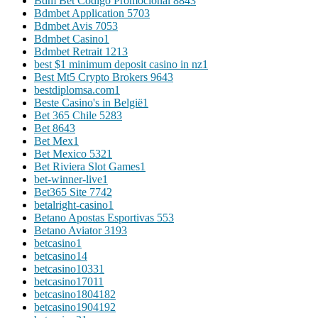
Bdm Bet Codigo Promocional 884
3
Bdmbet Application 570
3
Bdmbet Avis 705
3
Bdmbet Casino
1
Bdmbet Retrait 121
3
best $1 minimum deposit casino in nz
1
Best Mt5 Crypto Brokers 964
3
bestdiplomsa.com
1
Beste Casino's in België
1
Bet 365 Chile 528
3
Bet 864
3
Bet Mex
1
Bet Mexico 532
1
Bet Riviera Slot Games
1
bet-winner-live
1
Bet365 Site 774
2
betalright-casino
1
Betano Apostas Esportivas 55
3
Betano Aviator 319
3
betcasino
1
betcasino1
4
betcasino1033
1
betcasino1701
1
betcasino180418
2
betcasino190419
2