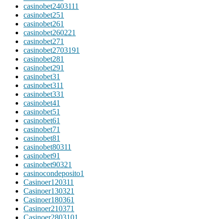
casinobet240311
1
casinobet25
1
casinobet26
1
casinobet26022
1
casinobet27
1
casinobet270319
1
casinobet28
1
casinobet29
1
casinobet3
1
casinobet31
1
casinobet33
1
casinobet4
1
casinobet5
1
casinobet6
1
casinobet7
1
casinobet8
1
casinobet8031
1
casinobet9
1
casinobet9032
1
casinocondeposito
1
Casinoer12031
1
Casinoer13032
1
Casinoer18036
1
Casinoer21037
1
Casinoer280310
1