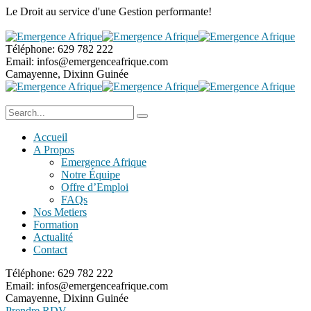
Le Droit au service
d'une Gestion performante!
Téléphone:
629 782 222
Email:
infos@emergenceafrique.com
Camayenne, Dixinn
Guinée
Accueil
A Propos
Emergence Afrique
Notre Équipe
Offre d’Emploi
FAQs
Nos Metiers
Formation
Actualité
Contact
Téléphone:
629 782 222
Email:
infos@emergenceafrique.com
Camayenne, Dixinn
Guinée
Prendre RDV