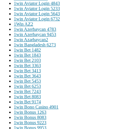
1win Aviator Login 484
3
1win Aviator Login 523
3
1win Aviator Login 564
3
1win Aviator Login 673
2
1Win AZ
2
1win Azerbaycan 478
3
1win Azerbaycan 945
3
1win Azərbaycan
2
1win Bangladesh 627
3
1win Bet 148
2
1win Bet 184
3
1win Bet 210
3
1win Bet 336
3
1win Bet 341
3
1win Bet 364
3
1win Bet 545
3
1win Bet 625
3
1win Bet 724
3
1win Bet 808
3
1win Bet 917
4
1win Bono Casino 490
1
1win Bonus 126
3
1win Bonus 808
3
1win Bonus 922
3
1win Bonus 995
3