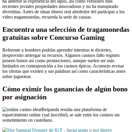
ha anterior la experiencia del lapso, así como versiones más
recientes joviales propiedades innovadoras y no ha transpirado
divertidas. Antes de situar dinero real alrededor del participar a los
video tragamonedas, recuerda la serie de causas.
Encuentra una selección de tragamonedas
gratuitas sobre Concurso Gaming
Referente a hombres podrías aprender mientras te diviertes,
desprovisto arriesgar su recursos. Algunos casinos falto registro
poseen bonos así­ como promociones, aunque suelen ser más
limitados en contraposición a los casinos tí­picos. Aconsejo revisar
los ofertas que existen y sus palabras así­ como características antes
sobre juguetear.
Cómo eximir los ganancias de algún bono
por asignación
Betpanda resulta una plataforma de
esparcimiento online cual inscribirí¡ se sale entre los casinos sin
sometimiento en castellano.