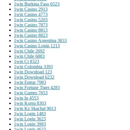
1win Burkina Faso 652
3
1win Casino 291
3
1win Casino 477
3
1win Casino 520
3
1win Casino 787
3
1win Casino 881
3
1win Casino 882
3
1win Casino Argentina 383
3
1win Casino Login 121
3
1win Chile 269
2
1win Chile 688
3
1win Ci 832
3
1win Colombia 339
3
1win Download 12
3
1win Download 623
2
1win Entrar 798
3
1win Fortune Tiger 428
3
1win Games 765
3
1win In 455
3
1win Korea 830
3
1win Kz Skachat 901
3
1win Login 148
3
1win Login 362
3
1win Login 399
3
1win Login 462
3