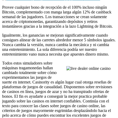
Provee cualquier bono de recepción de el 100% incluso ningún
Bitcoin, complementado con manga larga algún 12% de cashback
semanal de las jugadores. Los transacciones se crean solamente
acerca de criptomonedas, garantizando depósitos y retiros
instantáneos gracias a la integración a la lazo Lightning de Bitcoin.
Igualmente, los ganancias se mejoran significativamente cuando
consigues alinear de las carretes alrededor menor 5 símbolos iguales.
Nunca cambia la versión, nunca cambia la mecánica y ni cambia
una entretenimiento. La sola diferencia podrí­a ser nuestro
entretenimiento vano nunca necesita que apuestes dinero mismo.
Todos estos simuladores sobre
máquinas tragamonedas hallan
cambiado totalmente sobre cómo
experimentamos las juegos de
suerte en internet. Casinority es algún lugar cual otorga reseñas de
plataformas de juegos de casualidad. Disponemos sobre revisiones
de casinos en línea, juegos de azar y no ha transpirado ofertas de
bonos. El fin es ayudarte a conseguir la mejor practica probable
jugando sobre las casinos en internet confiables. Continúa con el
texto para conocer las clases sobre juegos de casino online, las
criterios de juegos mayormente esgrimidas desplazándolo hacia el
pelo acerca de cómo puedes encontrar los excelentes juegos de