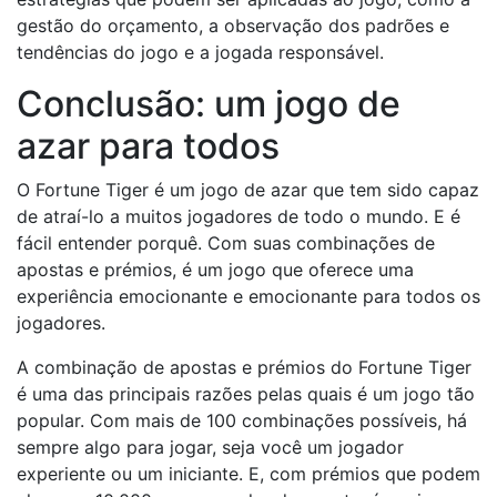
gestão do orçamento, a observação dos padrões e
tendências do jogo e a jogada responsável.
Conclusão: um jogo de
azar para todos
O Fortune Tiger é um jogo de azar que tem sido capaz
de atraí-lo a muitos jogadores de todo o mundo. E é
fácil entender porquê. Com suas combinações de
apostas e prémios, é um jogo que oferece uma
experiência emocionante e emocionante para todos os
jogadores.
A combinação de apostas e prémios do Fortune Tiger
é uma das principais razões pelas quais é um jogo tão
popular. Com mais de 100 combinações possíveis, há
sempre algo para jogar, seja você um jogador
experiente ou um iniciante. E, com prémios que podem