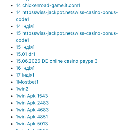
14 chickenroad-game.it.com
1
14 httpsswiss-jackpot.netswiss-casino-bonus-
code
1
14 Індія
1
15 httpsswiss-jackpot.netswiss-casino-bonus-
code
1
15 Індія
1
15.01 dr
1
15.06.2026 DE online casino paypal
3
16 Індія
1
17 Індія
1
1Mostbet
1
1win
2
1win Apk 154
3
1win Apk 248
3
1win Apk 468
3
1win Apk 485
1
1win Apk 501
3