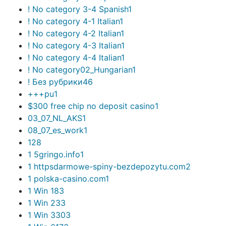
! No category 3-4 Spanish
1
! No category 4-1 Italian
1
! No category 4-2 Italian
1
! No category 4-3 Italian
1
! No category 4-4 Italian
1
! No category02_Hungarian
1
! Без рубрики
46
+++pu
1
$300 free chip no deposit casino
1
03_07_NL_AKS
1
08_07_es_work
1
1
28
1 5gringo.info
1
1 httpsdarmowe-spiny-bezdepozytu.com
2
1 polska-casino.com
1
1 Win 18
3
1 Win 23
3
1 Win 330
3