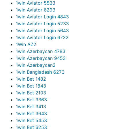
1win Aviator 553
3
1win Aviator 629
3
1win Aviator Login 484
3
1win Aviator Login 523
3
1win Aviator Login 564
3
1win Aviator Login 673
2
1Win AZ
2
1win Azerbaycan 478
3
1win Azerbaycan 945
3
1win Azərbaycan
2
1win Bangladesh 627
3
1win Bet 148
2
1win Bet 184
3
1win Bet 210
3
1win Bet 336
3
1win Bet 341
3
1win Bet 364
3
1win Bet 545
3
1win Bet 625
3