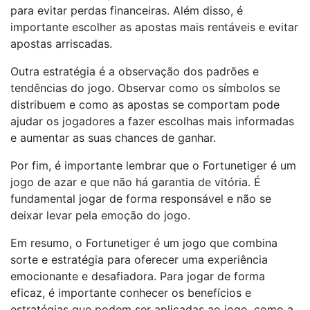
para evitar perdas financeiras. Além disso, é
importante escolher as apostas mais rentáveis e evitar
apostas arriscadas.
Outra estratégia é a observação dos padrões e
tendências do jogo. Observar como os símbolos se
distribuem e como as apostas se comportam pode
ajudar os jogadores a fazer escolhas mais informadas
e aumentar as suas chances de ganhar.
Por fim, é importante lembrar que o Fortunetiger é um
jogo de azar e que não há garantia de vitória. É
fundamental jogar de forma responsável e não se
deixar levar pela emoção do jogo.
Em resumo, o Fortunetiger é um jogo que combina
sorte e estratégia para oferecer uma experiência
emocionante e desafiadora. Para jogar de forma
eficaz, é importante conhecer os benefícios e
estratégias que podem ser aplicadas ao jogo, como a