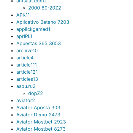
antsaat.com
2
2000 80-20Z
2
APK
11
Aplicativo Betano 720
3
applickgamed
1
aprIPL
1
Apuestas 365 365
3
archive
10
article
4
article11
1
article12
1
articles
13
aspu.ru
2
dopZ
2
aviator
2
Aviator Aposta 30
3
Aviator Demo 247
3
Aviator Mostbet 292
3
Aviator Mostbet 827
3