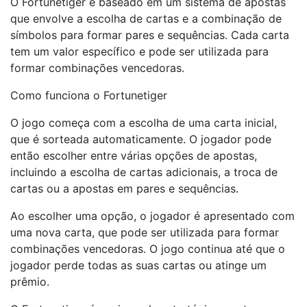
O Fortunetiger é baseado em um sistema de apostas
que envolve a escolha de cartas e a combinação de
símbolos para formar pares e sequências. Cada carta
tem um valor específico e pode ser utilizada para
formar combinações vencedoras.
Como funciona o Fortunetiger
O jogo começa com a escolha de uma carta inicial,
que é sorteada automaticamente. O jogador pode
então escolher entre várias opções de apostas,
incluindo a escolha de cartas adicionais, a troca de
cartas ou a apostas em pares e sequências.
Ao escolher uma opção, o jogador é apresentado com
uma nova carta, que pode ser utilizada para formar
combinações vencedoras. O jogo continua até que o
jogador perde todas as suas cartas ou atinge um
prêmio.