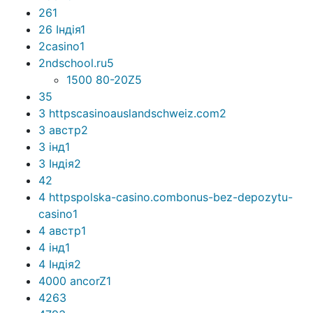
26
1
26 Індія
1
2casino
1
2ndschool.ru
5
1500 80-20Z
5
3
5
3 httpscasinoauslandschweiz.com
2
3 австр
2
3 інд
1
3 Індія
2
4
2
4 httpspolska-casino.combonus-bez-depozytu-
casino
1
4 австр
1
4 інд
1
4 Індія
2
4000 ancorZ
1
426
3