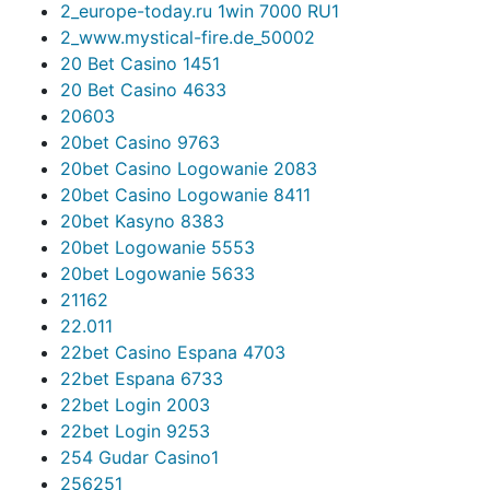
2_europe-today.ru 1win 7000 RU
1
2_www.mystical-fire.de_5000
2
20 Bet Casino 145
1
20 Bet Casino 463
3
2060
3
20bet Casino 976
3
20bet Casino Logowanie 208
3
20bet Casino Logowanie 841
1
20bet Kasyno 838
3
20bet Logowanie 555
3
20bet Logowanie 563
3
2116
2
22.01
1
22bet Casino Espana 470
3
22bet Espana 673
3
22bet Login 200
3
22bet Login 925
3
254 Gudar Casino
1
256
251