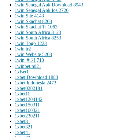
1win Senegal Apk Download 894
3
1win Senegal Apk Ios 272
6
1win Site 414
3
1win Skachat 820
3
1win Skachat Tj 106
3
1win South Africa 312
3
1win South Africa 825
3
1win Togo 122
3
1win tr
2
1win Website 520
3
1win 후기 71
3
1winbet.ml2
1
1xBet
1
1xbet Download 188
3
1xbet Indonesia 247
3
1xbet020218
1
1xbet1
1
1xbet120414
2
1xbet15031
1
1xbet16032
1
1xbet23021
1
1xbet3
1
1xbet32
1
1xbet4
1