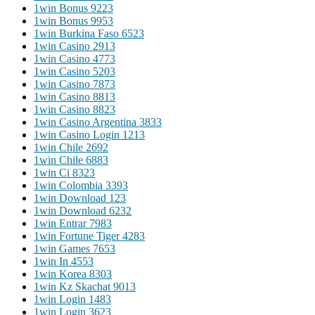
1win Bonus 922
3
1win Bonus 995
3
1win Burkina Faso 652
3
1win Casino 291
3
1win Casino 477
3
1win Casino 520
3
1win Casino 787
3
1win Casino 881
3
1win Casino 882
3
1win Casino Argentina 383
3
1win Casino Login 121
3
1win Chile 269
2
1win Chile 688
3
1win Ci 832
3
1win Colombia 339
3
1win Download 12
3
1win Download 623
2
1win Entrar 798
3
1win Fortune Tiger 428
3
1win Games 765
3
1win In 455
3
1win Korea 830
3
1win Kz Skachat 901
3
1win Login 148
3
1win Login 362
3