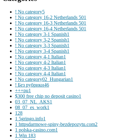
! No category
5
! No category 16-2 Netherlands 50
1
! No category 16-3 Netherlands 50
1
! No category 16-4 Netherlands 50
1
! No category 3-1 Spanish
1
! No category 3-2 Spanish
1
! No category 3-3 Spanish
1
! No category 3-4 Spanish
1
! No category 4-1 Italian
1
! No category 4-2 Italian
1
! No category 4-3 Italian
1
! No category 4-4 Italian
1
! No category02_Hungarian
1
! Без рубрики
46
+++pu
1
$300 free chip no deposit casino
1
03_07_NL_AKS
1
08_07_es_work
1
1
28
1 5gringo.info
1
1 httpsdarmowe-spiny-bezdepozytu.com
2
1 polska-casino.com
1
1 Win 18
3