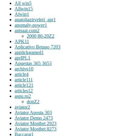
All win
5
Allwin
15
Alwin
1
anatoliazirveleri_apr
1
anomaly-power
1
antsaat.com
2
2000 80-20Z
2
APK
11
Aplicativo Betano 720
3
applickgamed
1
aprIPL
1
Apuestas 365 365
3
archive
10
article
4
article11
1
article12
1
articles
12
aspu.ru
2
dopZ
2
aviator
2
Aviator Aposta 30
3
Aviator Demo 247
3
Aviator Mostbet 292
3
Aviator Mostbet 827
3
Baccarat
1