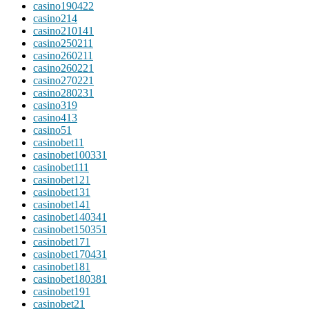
casino19042
2
casino2
14
casino21014
1
casino25021
1
casino26021
1
casino26022
1
casino27022
1
casino28023
1
casino3
19
casino4
13
casino5
1
casinobet1
1
casinobet10033
1
casinobet11
1
casinobet12
1
casinobet13
1
casinobet14
1
casinobet14034
1
casinobet15035
1
casinobet17
1
casinobet17043
1
casinobet18
1
casinobet18038
1
casinobet19
1
casinobet2
1