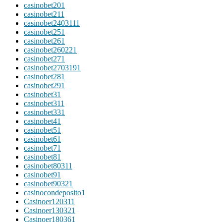
casinobet20
1
casinobet21
1
casinobet240311
1
casinobet25
1
casinobet26
1
casinobet26022
1
casinobet27
1
casinobet270319
1
casinobet28
1
casinobet29
1
casinobet3
1
casinobet31
1
casinobet33
1
casinobet4
1
casinobet5
1
casinobet6
1
casinobet7
1
casinobet8
1
casinobet8031
1
casinobet9
1
casinobet9032
1
casinocondeposito
1
Casinoer12031
1
Casinoer13032
1
Casinoer18036
1