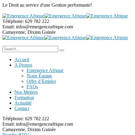
Le Droit au service
d'une Gestion performante!
Téléphone:
629 782 222
Email:
infos@emergenceafrique.com
Camayenne, Dixinn
Guinée
Accueil
A Propos
Emergence Afrique
Notre Équipe
Offre d’Emploi
FAQs
Nos Metiers
Formation
Actualité
Contact
Téléphone:
629 782 222
Email:
infos@emergenceafrique.com
Camayenne, Dixinn
Guinée
Prendre RDV