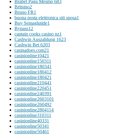
Brabet Paga Mesmo 68
3
Britsino
2
Bruno FR
1
buona posta elettronica siti sposa
1
Buy Semaglutide
1
Bypass
12
captain cooks casino nz
1
Cashwin Auszahlung 162
3
Cashwin Bet 620
3
casinadoes.com2
1
casinionline1042
1
casinionline15031
1
casinionline18034
1
casinionline18041
2
casinionline18042
1
casinionline21044
1
casinionline22045
1
casinionline24039
1
casinionline260310
1
casinionline26049
2
casinionline280411
4
casinionline31031
1
casinionline4033
1
casinionline5034
1
casinionline5046
1