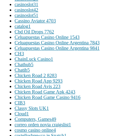
casinoslot3
1
casinoslot4
2
casinoslot5
1
Cassino Aviator 470
3
catalog
1
Cbd Oil Drops 776
2
Celuapuestas Casino Online 154
3
Celuapuestas Casino Online Argentina 784
3
Celuapuestas Casino Online Argentina 984
1
CH
3
ChainLuck Casino
1
Chathub
5
Chatib
5
Chicken Road 2 828
3
Chicken Road App 929
3
Chicken Road Avis 22
3
Chicken Road Game Apk 424
3
Chicken Road Game Casino 941
6
CIB
3
Classy Slots UK
1
Cloud
1
Computers, Games
49
correo orden novia craigslist
1
cosmo casino online
4
costellosbrewco.ie Snatch
1