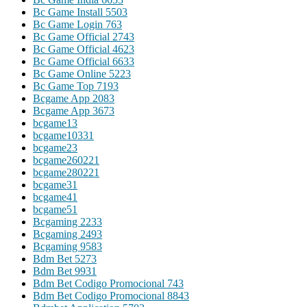
Bc Game Install 550
3
Bc Game Login 76
3
Bc Game Official 274
3
Bc Game Official 462
3
Bc Game Official 663
3
Bc Game Online 522
3
Bc Game Top 719
3
Bcgame App 208
3
Bcgame App 367
3
bcgame1
3
bcgame1033
1
bcgame2
3
bcgame26022
1
bcgame28022
1
bcgame3
1
bcgame4
1
bcgame5
1
Bcgaming 223
3
Bcgaming 249
3
Bcgaming 958
3
Bdm Bet 527
3
Bdm Bet 993
1
Bdm Bet Codigo Promocional 74
3
Bdm Bet Codigo Promocional 884
3