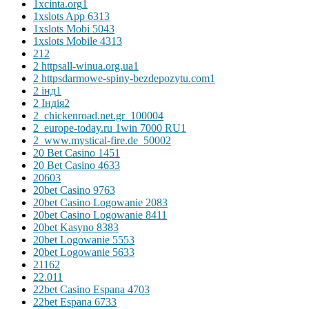
1xcinta.org
1
1xslots App 631
3
1xslots Mobi 504
3
1xslots Mobile 431
3
2
12
2 httpsall-winua.org.ua
1
2 httpsdarmowe-spiny-bezdepozytu.com
1
2 інд
1
2 Індія
2
2_chickenroad.net.gr_10000
4
2_europe-today.ru 1win 7000 RU
1
2_www.mystical-fire.de_5000
2
20 Bet Casino 145
1
20 Bet Casino 463
3
2060
3
20bet Casino 976
3
20bet Casino Logowanie 208
3
20bet Casino Logowanie 841
1
20bet Kasyno 838
3
20bet Logowanie 555
3
20bet Logowanie 563
3
2116
2
22.01
1
22bet Casino Espana 470
3
22bet Espana 673
3