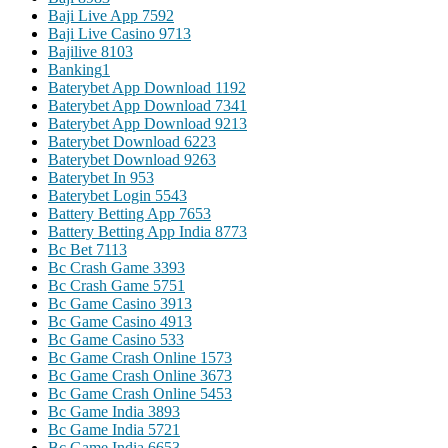
Baji Live App 759
2
Baji Live Casino 971
3
Bajilive 810
3
Banking
1
Baterybet App Download 119
2
Baterybet App Download 734
1
Baterybet App Download 921
3
Baterybet Download 622
3
Baterybet Download 926
3
Baterybet In 95
3
Baterybet Login 554
3
Battery Betting App 765
3
Battery Betting App India 877
3
Bc Bet 711
3
Bc Crash Game 339
3
Bc Crash Game 575
1
Bc Game Casino 391
3
Bc Game Casino 491
3
Bc Game Casino 53
3
Bc Game Crash Online 157
3
Bc Game Crash Online 367
3
Bc Game Crash Online 545
3
Bc Game India 389
3
Bc Game India 572
1
Bc Game India 665
3