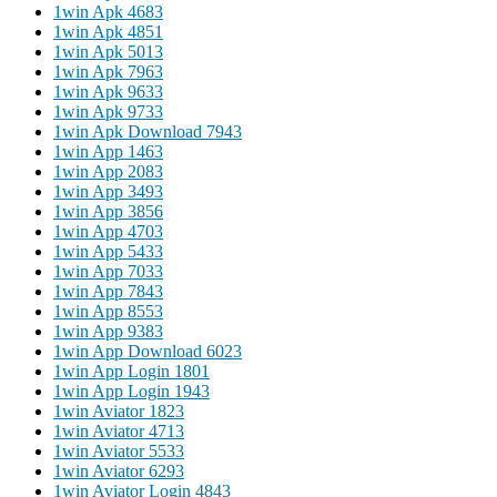
1win Apk 468
3
1win Apk 485
1
1win Apk 501
3
1win Apk 796
3
1win Apk 963
3
1win Apk 973
3
1win Apk Download 794
3
1win App 146
3
1win App 208
3
1win App 349
3
1win App 385
6
1win App 470
3
1win App 543
3
1win App 703
3
1win App 784
3
1win App 855
3
1win App 938
3
1win App Download 602
3
1win App Login 180
1
1win App Login 194
3
1win Aviator 182
3
1win Aviator 471
3
1win Aviator 553
3
1win Aviator 629
3
1win Aviator Login 484
3