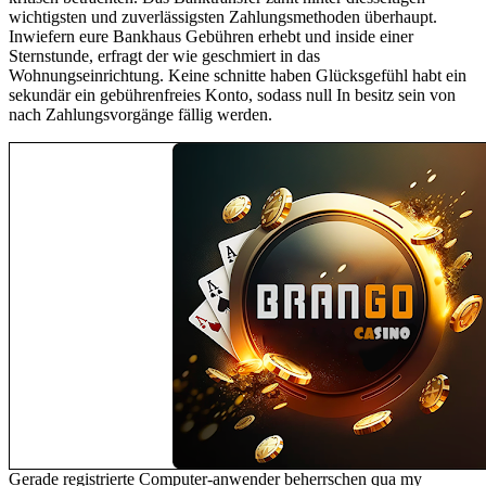
wichtigsten und zuverlässigsten Zahlungsmethoden überhaupt.
Inwiefern eure Bankhaus Gebühren erhebt und inside einer
Sternstunde, erfragt der wie geschmiert in das
Wohnungseinrichtung. Keine schnitte haben Glücksgefühl habt ein
sekundär ein gebührenfreies Konto, sodass null In besitz sein von
nach Zahlungsvorgänge fällig werden.
Gerade registrierte Computer-anwender beherrschen qua my