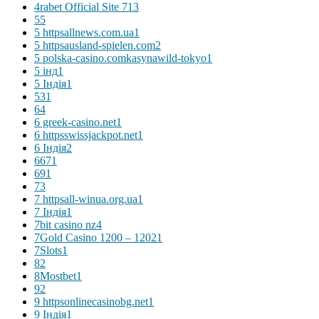
4rabet Official Site 71
3
5
5
5 httpsallnews.com.ua
1
5 httpsausland-spielen.com
2
5 polska-casino.comkasynawild-tokyo
1
5 інд
1
5 Індія
1
53
1
6
4
6 greek-casino.net
1
6 httpsswissjackpot.net
1
6 Індія
2
667
1
69
1
7
3
7 httpsall-winua.org.ua
1
7 Індія
1
7bit casino nz
4
7Gold Casino 1200 – 1202
1
7Slots
1
8
2
8Mostbet
1
9
2
9 httpsonlinecasinobg.net
1
9 Індія
1