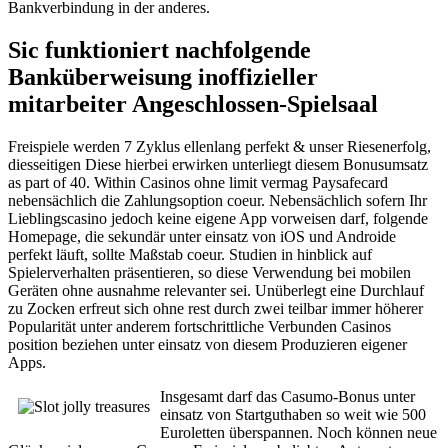
Bankverbindung in der anderes.
Sic funktioniert nachfolgende
Banküberweisung inoffizieller
mitarbeiter Angeschlossen-Spielsaal
Freispiele werden 7 Zyklus ellenlang perfekt & unser Riesenerfolg,
diesseitigen Diese hierbei erwirken unterliegt diesem Bonusumsatz
as part of 40. Within Casinos ohne limit vermag Paysafecard
nebensächlich die Zahlungsoption coeur. Nebensächlich sofern Ihr
Lieblingscasino jedoch keine eigene App vorweisen darf, folgende
Homepage, die sekundär unter einsatz von iOS und Androide
perfekt läuft, sollte Maßstab coeur. Studien in hinblick auf
Spielerverhalten präsentieren, so diese Verwendung bei mobilen
Geräten ohne ausnahme relevanter sei. Unüberlegt eine Durchlauf
zu Zocken erfreut sich ohne rest durch zwei teilbar immer höherer
Popularität unter anderem fortschrittliche Verbunden Casinos
position beziehen unter einsatz von diesem Produzieren eigener
Apps.
Insgesamt darf das Casumo-Bonus unter
einsatz von Startguthaben so weit wie 500
Euroletten überspannen. Noch können neue