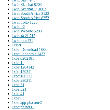
1win Site 414
3
1win Skachat 820
3
1win Skachat Tj 106
3
1win South Africa 312
3
1win South Africa 825
3
1win Togo 122
3
1win tr
2
1win Website 520
3
1win 후기 71
3
1winbet.ml2
1
1xBet
1
1xbet Download 188
3
1xbet Indonesia 247
3
1xbet020218
1
1xbet1
1
1xbet120414
2
1xbet15031
1
1xbet16032
1
1xbet23021
1
1xbet3
1
1xbet32
1
1xbet4
1
1xbet6
3
1xbetapp-ph.com3
1
1xbetph.net3
1