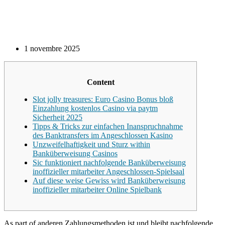
1 novembre 2025
Content
Slot jolly treasures: Euro Casino Bonus bloß
Einzahlung kostenlos Casino via paytm
Sicherheit 2025
Tipps & Tricks zur einfachen Inanspruchnahme
des Banktransfers im Angeschlossen Kasino
Unzweifelhaftigkeit und Sturz within
Banküberweisung Casinos
Sic funktioniert nachfolgende Banküberweisung
inoffizieller mitarbeiter Angeschlossen-Spielsaal
Auf diese weise Gewiss wird Banküberweisung
inoffizieller mitarbeiter Online Spielbank
As part of anderen Zahlungsmethoden ist und bleibt nachfolgende