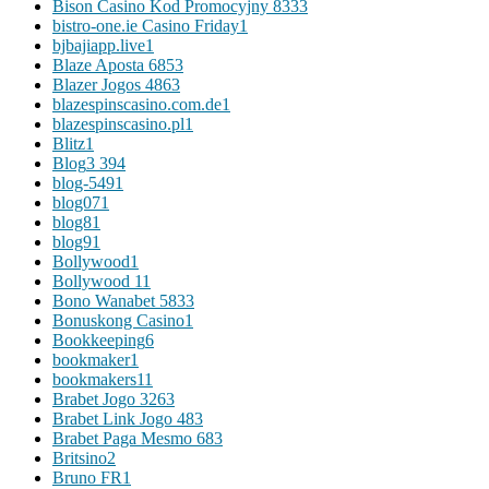
Bison Casino Kod Promocyjny 833
3
bistro-one.ie Casino Friday
1
bjbajiapp.live
1
Blaze Aposta 685
3
Blazer Jogos 486
3
blazespinscasino.com.de
1
blazespinscasino.pl
1
Blitz
1
Blog
3 394
blog-549
1
blog07
1
blog8
1
blog9
1
Bollywood
1
Bollywood 1
1
Bono Wanabet 583
3
Bonuskong Casino
1
Bookkeeping
6
bookmaker
1
bookmakers1
1
Brabet Jogo 326
3
Brabet Link Jogo 48
3
Brabet Paga Mesmo 68
3
Britsino
2
Bruno FR
1