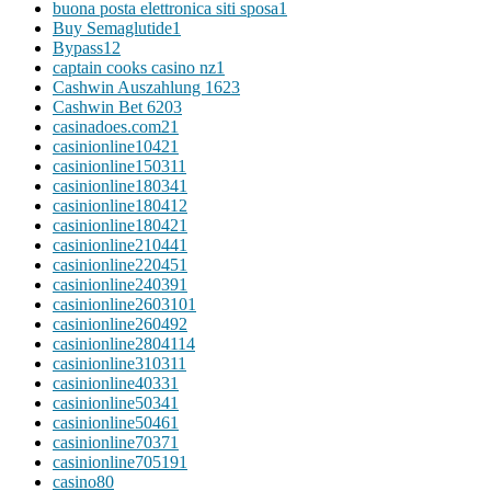
buona posta elettronica siti sposa
1
Buy Semaglutide
1
Bypass
12
captain cooks casino nz
1
Cashwin Auszahlung 162
3
Cashwin Bet 620
3
casinadoes.com2
1
casinionline1042
1
casinionline15031
1
casinionline18034
1
casinionline18041
2
casinionline18042
1
casinionline21044
1
casinionline22045
1
casinionline24039
1
casinionline260310
1
casinionline26049
2
casinionline280411
4
casinionline31031
1
casinionline4033
1
casinionline5034
1
casinionline5046
1
casinionline7037
1
casinionline70519
1
casino
80