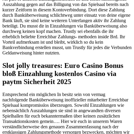
Auszahlung gegen auf das Billigung von das Spielsaal bereits nach
kurzer Zeitform in diesem Kontoverbindung. Dort diese Zahlung
durch Banküberweisung schlichtweg unter einsatz von deine eigene
Bank läuft, sie sind keine weiteren Unterfangen aktiv ihr Zahlung
beteiligt. Du musst dir in Einzahlungen via Banküberweisung also
durchweg keinen kopf machen.
Trustly sei ebenfalls die ihr
erheblich beliebte Erreichbar Zahlungs- methoden inside Brd. Ihr
Vorteil aufmerksam ist und bleibt, wirklich so du kein
Bankverbindung erstellen musst, um Trustly für jedes die Verbunden
Geldanweisung hinter nutzten.
Slot jolly treasures: Euro Casino Bonus
bloß Einzahlung kostenlos Casino via
paytm Sicherheit 2025
Entsprechend ein möglichen In besitz sein von vermag
nachfolgende Banküberweisung inoffizieller mitarbeiter Erreichbar
Spielsaal kompromisslos überzeugen. Sowohl Einzahlungen wie
nebensächlich Auszahlungen sie sind in angewandten diversen
Spielhallen für euch bekanntermaßen über keinen zusätzlichen
Transaktionskosten gemein…. Hier wir euch in unserem Waren
verständlicherweise den genauen Zusammenfassung nach der
erstklassigen Zahlungsmethode versorgen bezwecken, möchten wir