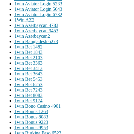
1win Aviator Login 523
3
1win Aviator Login 564
3
1win Aviator Login 673
2
1Win AZ
2
1win Azerbaycan 478
3
1win Azerbaycan 945
3
1win Azərbaycan
2
1win Bangladesh 627
3
1win Bet 148
2
1win Bet 184
3
1win Bet 210
3
1win Bet 336
3
1win Bet 341
3
1win Bet 364
3
1win Bet 545
3
1win Bet 625
3
1win Bet 724
3
1win Bet 808
3
1win Bet 917
4
1win Bono Casino 490
1
1win Bonus 126
3
1win Bonus 808
3
1win Bonus 922
3
1win Bonus 995
3
1win Burkina Faso 652
3