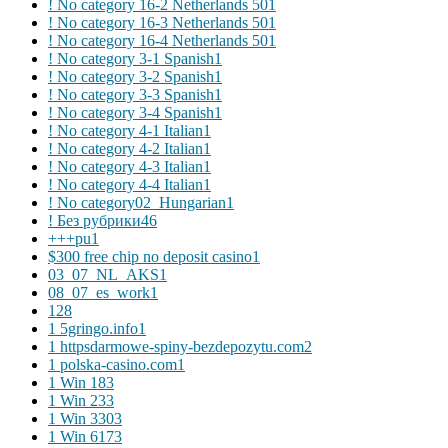
! No category 16-2 Netherlands 50
1
! No category 16-3 Netherlands 50
1
! No category 16-4 Netherlands 50
1
! No category 3-1 Spanish
1
! No category 3-2 Spanish
1
! No category 3-3 Spanish
1
! No category 3-4 Spanish
1
! No category 4-1 Italian
1
! No category 4-2 Italian
1
! No category 4-3 Italian
1
! No category 4-4 Italian
1
! No category02_Hungarian
1
! Без рубрики
46
+++pu
1
$300 free chip no deposit casino
1
03_07_NL_AKS
1
08_07_es_work
1
1
28
1 5gringo.info
1
1 httpsdarmowe-spiny-bezdepozytu.com
2
1 polska-casino.com
1
1 Win 18
3
1 Win 23
3
1 Win 330
3
1 Win 617
3