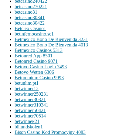
betcasino24042
2
betcasino27022
1
betcasino3
1
betcasino3034
1
betcasino3042
2
Betcleo Casino
1
betinfernocasino.se
1
Betmexico Bono De Bienvenida 323
1
Betmexico Bono De Bienvenida 401
3
Betmexico Casinos 531
3
Betonred App 850
1
Betonred Casino 907
1
Betovo Casino Login 749
3
Betovo Wetten 630
6
Betpremium Casino 999
3
betunlim.pt
1
betwinner1
2
betwinner25023
1
betwinner3032
1
betwinner31034
1
betwinner5042
1
betwinner7051
4
betwinneк2
1
billundskolen
1
Bison Casino Kod Promocyjny 408
3