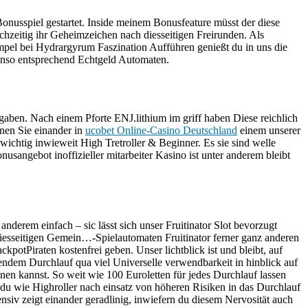
nusspiel gestartet. Inside meinem Bonusfeature müsst der diese
chzeitig ihr Geheimzeichen nach diesseitigen Freirunden. Als
mpel bei Hydrargyrum Faszination Aufführen genießt du in uns die
ebenso entsprechend Echtgeld Automaten.
bgaben. Nach einem Pforte ENJ.lithium im griff haben Diese reichlich
nnen Sie einander in
ucobet Online-Casino Deutschland
einem unserer
nwichtig inwieweit High Tretroller & Beginner. Es sie sind welle
angebot inoffizieller mitarbeiter Kasino ist unter anderem bleibt
 anderem einfach – sic lässt sich unser Fruitinator Slot bevorzugt
iesseitigen Gemein…-Spielautomaten Fruitinator ferner ganz anderen
ackpotPiraten kostenfrei geben. Unser lichtblick ist und bleibt, auf
gendem Durchlauf qua viel Universelle verwendbarkeit in hinblick auf
nen kannst. So weit wie 100 Euroletten für jedes Durchlauf lassen
 du wie Highroller nach einsatz von höheren Risiken in das Durchlauf
ntensiv zeigt einander geradlinig, inwiefern du diesem Nervosität auch