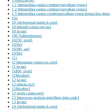
1-xbeti18034
1
1.1 httpspolska-casino.comkasynavulkan-vegas
1
1.2 httpspolska-casino.comkasynavulkan-vegas
1
1.5 httpspolska-casino.combonusvulkan-vegas-bonus-bez-depo
10
2
10 chickenroad-game.it.com
1
10 httpsall-winua.org.ua
1
10 Індія
1
100 Talletusbonus
2
10250_prod
1
1030i
1
10390_sat
1
1058i
1
11
1
11 httpsgama-casino.eu.com
1
11 Індія
1
11800_prod
1
11Mostbet
1
12 Індія
1
12-shkola.ru2
1
12Mostbet
1
13 greek-casino.net
1
13 httpsswiss-jackpot.netrolling-slots-code
1
13 Індія
1
14 chickenroad-game.it.com
1