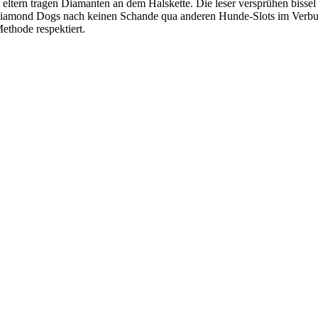
ltern tragen Diamanten an dem Halskette. Die leser versprühen bissel
amond Dogs nach keinen Schande qua anderen Hunde-Slots im Verbunde
ethode respektiert.