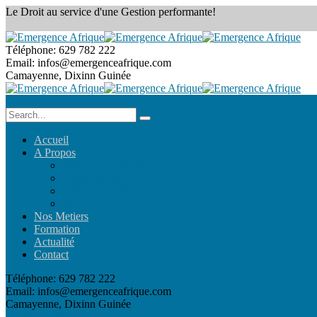
Le Droit au service
d'une Gestion performante!
Téléphone:
629 782 222
Email:
infos@emergenceafrique.com
Camayenne, Dixinn
Guinée
Accueil
A Propos
Emergence Afrique
Notre Équipe
Offre d’Emploi
FAQs
Nos Metiers
Formation
Actualité
Contact
Téléphone:
629 782 222
Email:
infos@emergenceafrique.com
Camayenne, Dixinn
Guinée
Prendre RDV