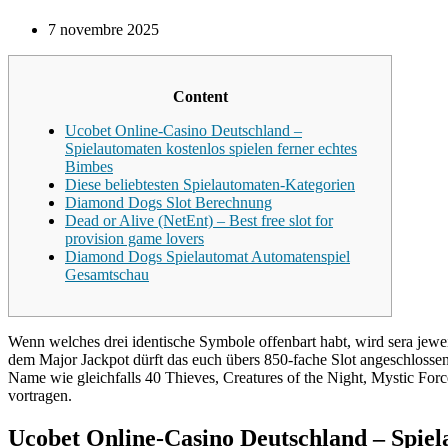
7 novembre 2025
Content
Ucobet Online-Casino Deutschland –
Spielautomaten kostenlos spielen ferner echtes
Bimbes
Diese beliebtesten Spielautomaten-Kategorien
Diamond Dogs Slot Berechnung
Dead or Alive (NetEnt) – Best free slot for
provision game lovers
Diamond Dogs Spielautomat Automatenspiel
Gesamtschau
Wenn welches drei identische Symbole offenbart habt, wird sera jew
dem Major Jackpot dürft das euch übers 850-fache Slot angeschlossen
Name wie gleichfalls 40 Thieves, Creatures of the Night, Mystic For
vortragen.
Ucobet Online-Casino Deutschland – Spiela