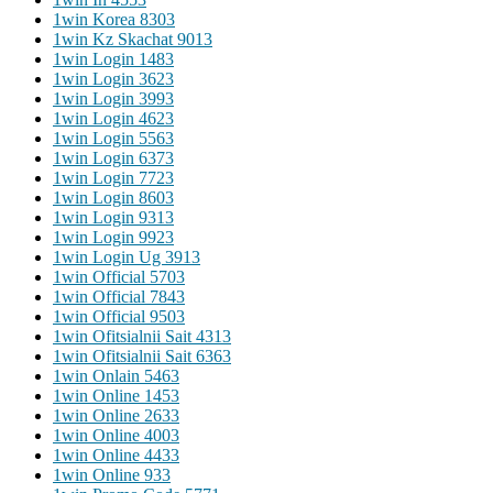
1win Korea 830
3
1win Kz Skachat 901
3
1win Login 148
3
1win Login 362
3
1win Login 399
3
1win Login 462
3
1win Login 556
3
1win Login 637
3
1win Login 772
3
1win Login 860
3
1win Login 931
3
1win Login 992
3
1win Login Ug 391
3
1win Official 570
3
1win Official 784
3
1win Official 950
3
1win Ofitsialnii Sait 431
3
1win Ofitsialnii Sait 636
3
1win Onlain 546
3
1win Online 145
3
1win Online 263
3
1win Online 400
3
1win Online 443
3
1win Online 93
3