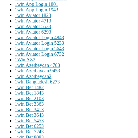
1win App Login 180
1
1win App Login 194
3
1win Aviator 182
3
1win Aviator 471
3
1win Aviator 553
3
1win Aviator 629
3
1win Aviator Login 484
3
1win Aviator Login 523
3
1win Aviator Login 564
3
1win Aviator Login 673
2
1Win AZ
2
1win Azerbaycan 478
3
1win Azerbaycan 945
3
1win Azərbaycan
2
1win Bangladesh 627
3
1win Bet 148
2
1win Bet 184
3
1win Bet 210
3
1win Bet 336
3
1win Bet 341
3
1win Bet 364
3
1win Bet 545
3
1win Bet 625
3
1win Bet 724
3
1win Bet 808
3