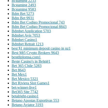
Bcgaming 223
3
Bcgaming 249
3
Bcgaming 958
3
Bdm Bet 527
3
Bdm Bet 993
1
Bdm Bet Codigo Promocional 74
3
Bdm Bet Codigo Promocional 884
3
Bdmbet Application 570
3
Bdmbet Avis 705
3
Bdmbet Casino
1
Bdmbet Retrait 121
3
best $1 minimum deposit casino in nz
1
Best Mt5 Crypto Brokers 964
3
bestdiplomsa.com
1
Beste Casino's in België
1
Bet 365 Chile 528
3
Bet 864
3
Bet Mex
1
Bet Mexico 532
1
Bet Riviera Slot Games
1
bet-winner-live
1
Bet365 Site 774
2
betalright-casino
1
Betano Apostas Esportivas 55
3
Betano Aviator 319
3