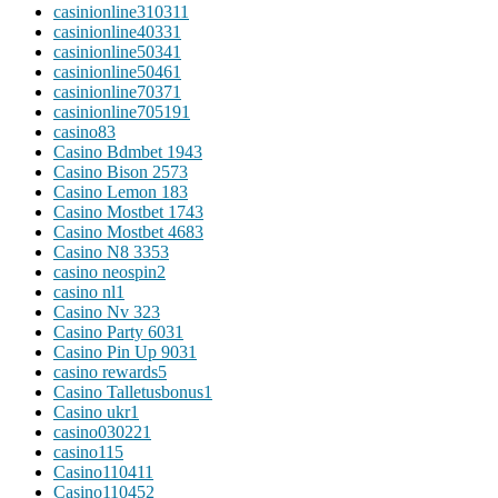
casinionline31031
1
casinionline4033
1
casinionline5034
1
casinionline5046
1
casinionline7037
1
casinionline70519
1
casino
83
Casino Bdmbet 194
3
Casino Bison 257
3
Casino Lemon 18
3
Casino Mostbet 174
3
Casino Mostbet 468
3
Casino N8 335
3
casino neospin
2
casino nl
1
Casino Nv 32
3
Casino Party 603
1
Casino Pin Up 903
1
casino rewards
5
Casino Talletusbonus
1
Casino ukr
1
casino03022
1
casino1
15
Casino11041
1
Casino11045
2