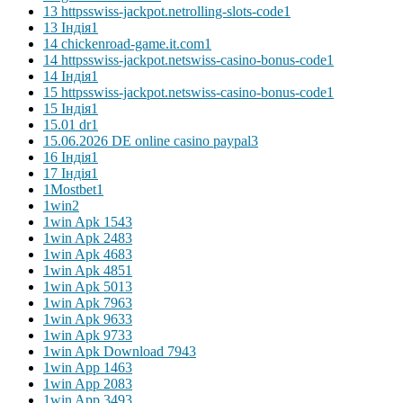
13 httpsswiss-jackpot.netrolling-slots-code
1
13 Індія
1
14 chickenroad-game.it.com
1
14 httpsswiss-jackpot.netswiss-casino-bonus-code
1
14 Індія
1
15 httpsswiss-jackpot.netswiss-casino-bonus-code
1
15 Індія
1
15.01 dr
1
15.06.2026 DE online casino paypal
3
16 Індія
1
17 Індія
1
1Mostbet
1
1win
2
1win Apk 154
3
1win Apk 248
3
1win Apk 468
3
1win Apk 485
1
1win Apk 501
3
1win Apk 796
3
1win Apk 963
3
1win Apk 973
3
1win Apk Download 794
3
1win App 146
3
1win App 208
3
1win App 349
3