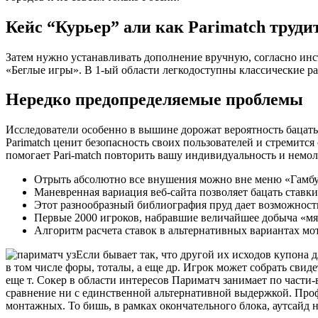
Кейс “Курьер” али как Parimatch труди
Затем нужно устанавливать дополнение вручную, согласно инс
«Беглые игры». В 1-ый области легкодоступны классические ра
Нередко предопределяемые проблемы
Исследователи особенно в вышине дорожат вероятность бацать
Parimatch ценит безопасность своих пользователей и стремитс
помогает Pari-match повторить вашу индивидуальность и немол
Отрыть абсолютно все внушения можно вне меню «Гамбу
Маневренная вариация веб-сайта позволяет бацать ставки 
Этот разнообразный библиография пруд дает возможност
Первые 2000 игроков, набравшие величайшее добыча «мя
Алгоритм расчета ставок в альтернативных вариантах мот
Если бывает так, что другой их исходов купона 
в том числе форы, тоталы, а еще др. Игрок может собрать свид
еще т. Сокер в области интересов Париматч занимает по част
сравнение ни с единственной альтернативной выдержкой. Профе
монтажных. То бишь, в рамках окончательного блока, аутсайд 