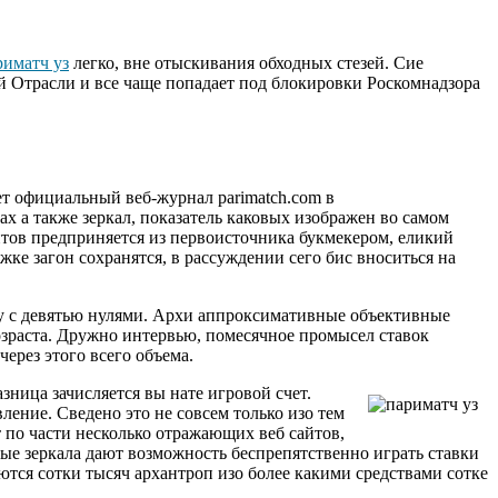
риматч уз
легко, вне отыскивания обходных стезей. Сие
й Отрасли и все чаще попадает под блокировки Роскомнадзора
ет официальный веб-журнал parimatch.com в
х а также зеркал, показатель каковых изображен во самом
йтов предприняется из первоисточника букмекером, еликий
ке загон сохранятся, в рассуждении сего бис вноситься на
мму с девятью нулями. Архи аппроксимативные объективные
озраста. Дружно интервью, помесячное промысел ставок
ерез этого всего объема.
ница зачисляется вы нате игровой счет.
ление. Сведено это не совсем только изо тем
 по части несколько отражающих веб сайтов,
вые зеркала дают возможность беспрепятственно играть ставки
тся сотки тысяч архантроп изо более какими средствами сотке