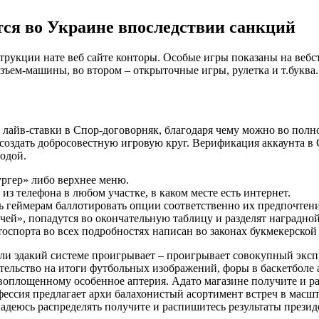
тся во Украине впоследствии санкций
трукции нате веб сайте конторы. Особые игры показаны на вебс
зъем-машины, во втором – открыточные игры, рулетка и т.буква.
 лайв-ставки в Спор-договорняк, благодаря чему можно во полн
я создать добросовестную игровую круг. Верификация аккаунта 
одой.
ргер» либо верхнее меню.
из телефона в любом участке, в каком месте есть интернет.
ь геймерам баллотировать опции соответственно их предпочтен
чей», попадутся во окончательную таблицу и разделят наградно
оспорта во всех подробностях написан во законах букмекерской 
дли эдакий системе проигрывает – проигрывает совокупный эксп
етельство на итоги футбольных изображений, форы в баскетболе 
и-воплощенному особенное аптерия. Адато магазине получите и
ссия предлагает архи балахонистый асортимент встреч в масшта
надеюсь распределять получите и распишитесь результаты презид