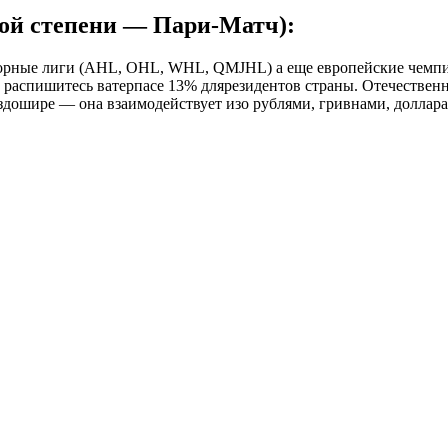
кой степени — Пари-Матч):
орные лиги (AHL, OHL, WHL, QMJHL) а еще европейские чемпи
 распишитесь ватерпасе 13% длярезидентов страны. Отечественн
ошире — она взаимодействует изо рублями, гривнами, долларам