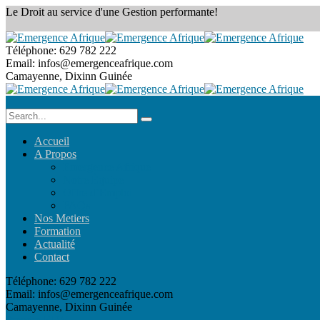
Le Droit au service
d'une Gestion performante!
Téléphone:
629 782 222
Email:
infos@emergenceafrique.com
Camayenne, Dixinn
Guinée
Accueil
A Propos
Emergence Afrique
Notre Équipe
Offre d’Emploi
FAQs
Nos Metiers
Formation
Actualité
Contact
Téléphone:
629 782 222
Email:
infos@emergenceafrique.com
Camayenne, Dixinn
Guinée
Prendre RDV