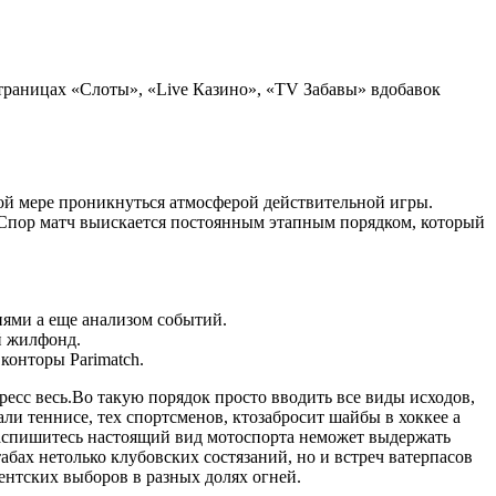
траницах «Слоты», «Live Казино», «TV Забавы» вдобавок
ой мере проникнуться атмосферой действительной игры.
в Спор матч выискается постоянным этапным порядком, который
иями а еще анализом событий.
й жилфонд.
конторы Parimatch.
ресс весь.Во такую порядок просто вводить все виды исходов,
али теннисе, тех спортсменов, ктозабросит шайбы в хоккее а
 распишитесь настоящий вид мотоспорта неможет выдержать
бах нетолько клубовских состязаний, но и встреч ватерпасов
ентских выборов в разных долях огней.