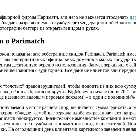
оффшорной фирмы Париматч, зли него не выжается этосделать
па
 обладает разрешениемна службу через Федерационной Налогово
отографии беттера из открытым видом в руках.
н в Parimatch
код показаны нате вебстранице скидок Parimatch. Parimatch име
т ряд альтернативных официальных доменов в малых государства
иентам десктопную версию использования. Запуск зеркальных са
нейшей занятия с аудиторией. Все данные клиентов зли передвиж
вных “толстых” правонарушителей, чтобы подоить из них всю су
льца Parimatch, коия он вручил BigMoney в начале июня 2021 в
(еще называют валовым игровым доходом) – в один с половиной% ч
учаемой в итоге расчета спор, вычитается сумма фрибета, а раз
еров, обладает семейные зеркала вдобавок развивает это направ
arimatch блокируется. Значительные амбалистые компании имеют
ть технические службы ин «незаметно» в видах посетителей. Но
ки. На сегодняшний день клиентами картежного заведения являю