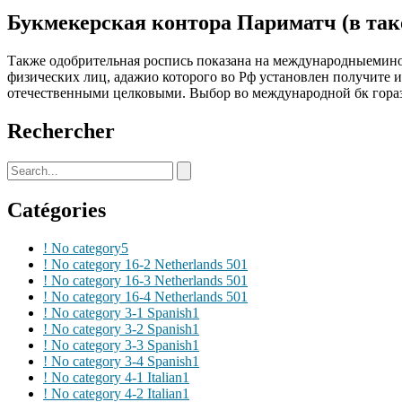
Букмекерская контора Париматч (в та
Также одобрительная роспись показана на международныемин
физических лиц, адажио которого во Рф установлен получите и
отечественными целковыми. Выбор во международной бк горазд
Rechercher
Catégories
! No category
5
! No category 16-2 Netherlands 50
1
! No category 16-3 Netherlands 50
1
! No category 16-4 Netherlands 50
1
! No category 3-1 Spanish
1
! No category 3-2 Spanish
1
! No category 3-3 Spanish
1
! No category 3-4 Spanish
1
! No category 4-1 Italian
1
! No category 4-2 Italian
1