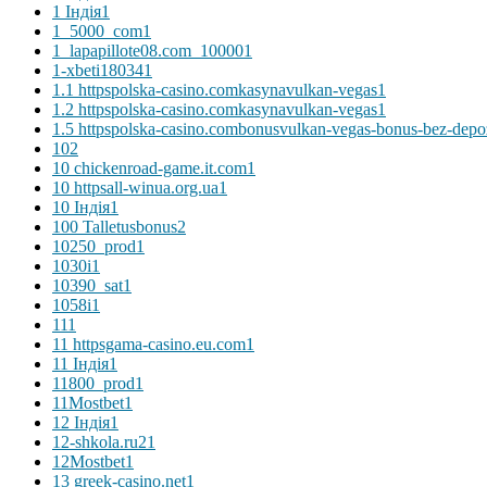
1 Індія
1
1_5000_com
1
1_lapapillote08.com_10000
1
1-xbeti18034
1
1.1 httpspolska-casino.comkasynavulkan-vegas
1
1.2 httpspolska-casino.comkasynavulkan-vegas
1
1.5 httpspolska-casino.combonusvulkan-vegas-bonus-bez-depo
10
2
10 chickenroad-game.it.com
1
10 httpsall-winua.org.ua
1
10 Індія
1
100 Talletusbonus
2
10250_prod
1
1030i
1
10390_sat
1
1058i
1
11
1
11 httpsgama-casino.eu.com
1
11 Індія
1
11800_prod
1
11Mostbet
1
12 Індія
1
12-shkola.ru2
1
12Mostbet
1
13 greek-casino.net
1