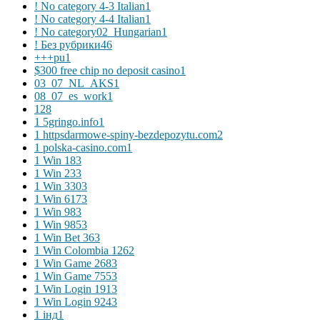
! No category 4-3 Italian
1
! No category 4-4 Italian
1
! No category02_Hungarian
1
! Без рубрики
46
+++pu
1
$300 free chip no deposit casino
1
03_07_NL_AKS
1
08_07_es_work
1
1
28
1 5gringo.info
1
1 httpsdarmowe-spiny-bezdepozytu.com
2
1 polska-casino.com
1
1 Win 18
3
1 Win 23
3
1 Win 330
3
1 Win 617
3
1 Win 98
3
1 Win 985
3
1 Win Bet 36
3
1 Win Colombia 126
2
1 Win Game 268
3
1 Win Game 755
3
1 Win Login 191
3
1 Win Login 924
3
1 інд
1