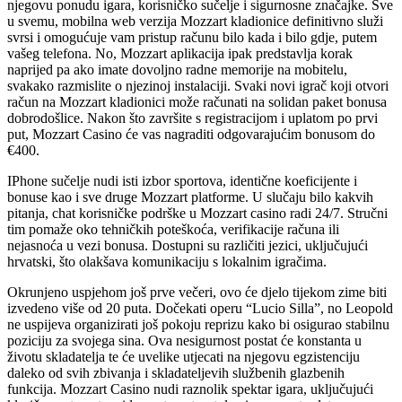
njegovu ponudu igara, korisničko sučelje i sigurnosne značajke. Sve
u svemu, mobilna web verzija Mozzart kladionice definitivno služi
svrsi i omogućuje vam pristup računu bilo kada i bilo gdje, putem
vašeg telefona. No, Mozzart aplikacija ipak predstavlja korak
naprijed pa ako imate dovoljno radne memorije na mobitelu,
svakako razmislite o njezinoj instalaciji. Svaki novi igrač koji otvori
račun na Mozzart kladionici može računati na solidan paket bonusa
dobrodošlice. Nakon što završite s registracijom i uplatom po prvi
put, Mozzart Casino će vas nagraditi odgovarajućim bonusom do
€400.
IPhone sučelje nudi isti izbor sportova, identične koeficijente i
bonuse kao i sve druge Mozzart platforme. U slučaju bilo kakvih
pitanja, chat korisničke podrške u Mozzart casino radi 24/7. Stručni
tim pomaže oko tehničkih poteškoća, verifikacije računa ili
nejasnoća u vezi bonusa. Dostupni su različiti jezici, uključujući
hrvatski, što olakšava komunikaciju s lokalnim igračima.
Okrunjeno uspjehom još prve večeri, ovo će djelo tijekom zime biti
izvedeno više od 20 puta. Dočekati operu “Lucio Silla”, no Leopold
ne uspijeva organizirati još pokoju reprizu kako bi osigurao stabilnu
poziciju za svojega sina. Ova nesigurnost postat će konstanta u
životu skladatelja te će uvelike utjecati na njegovu egzistenciju
daleko od svih zbivanja i skladateljevih službenih glazbenih
funkcija. Mozzart Casino nudi raznolik spektar igara, uključujući