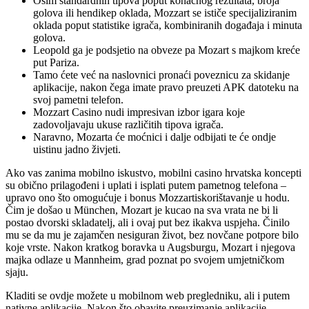
Osim standardnih tipova poput konačnog rezultata, broja
golova ili hendikep oklada, Mozzart se ističe specijaliziranim
oklada poput statistike igrača, kombiniranih događaja i minuta
golova.
Leopold ga je podsjetio na obveze pa Mozart s majkom kreće
put Pariza.
Tamo ćete već na naslovnici pronaći poveznicu za skidanje
aplikacije, nakon čega imate pravo preuzeti APK datoteku na
svoj pametni telefon.
Mozzart Casino nudi impresivan izbor igara koje
zadovoljavaju ukuse različitih tipova igrača.
Naravno, Mozarta će moćnici i dalje odbijati te će ondje
uistinu jadno živjeti.
Ako vas zanima mobilno iskustvo, mobilni casino hrvatska koncepti
su obično prilagođeni i uplati i isplati putem pametnog telefona –
upravo ono što omogućuje i bonus Mozzartiskorištavanje u hodu.
Čim je došao u München, Mozart je kucao na sva vrata ne bi li
postao dvorski skladatelj, ali i ovaj put bez ikakva uspjeha. Činilo
mu se da mu je zajamčen nesiguran život, bez novčane potpore bilo
koje vrste. Nakon kratkog boravka u Augsburgu, Mozart i njegova
majka odlaze u Mannheim, grad poznat po svojem umjetničkom
sjaju.
Kladiti se ovdje možete u mobilnom web pregledniku, ali i putem
nativne aplikacije. Nakon što obavite preuzimanje aplikacije