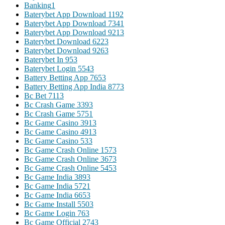
Banking
1
Baterybet App Download 119
2
Baterybet App Download 734
1
Baterybet App Download 921
3
Baterybet Download 622
3
Baterybet Download 926
3
Baterybet In 95
3
Baterybet Login 554
3
Battery Betting App 765
3
Battery Betting App India 877
3
Bc Bet 711
3
Bc Crash Game 339
3
Bc Crash Game 575
1
Bc Game Casino 391
3
Bc Game Casino 491
3
Bc Game Casino 53
3
Bc Game Crash Online 157
3
Bc Game Crash Online 367
3
Bc Game Crash Online 545
3
Bc Game India 389
3
Bc Game India 572
1
Bc Game India 665
3
Bc Game Install 550
3
Bc Game Login 76
3
Bc Game Official 274
3