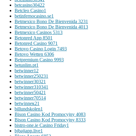
betcasino3042
2
Betcleo Casino
1
betinfernocasino.se
1
Betmexico Bono De Bienvenida 323
1
Betmexico Bono De Bienvenida 401
3
Betmexico Casinos 531
3
Betonred App 850
1
Betonred Casino 907
1
Betovo Casino Login 749
3
Betovo Wetten 630
6
Betpremium Casino 999
3
betunlim.pt
1
betwinner1
2
betwinner25023
1
betwinner3032
1
betwinner31034
1
betwinner5042
1
betwinner7051
4
betwinneк2
1
billundskolen
1
Bison Casino Kod Promocyjny 408
3
Bison Casino Kod Promocyjny 833
3
bistro-one.ie Casino Friday
1
bjbajiapp.live
1