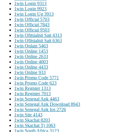
1win Login 931
3
1win Login 992
3
1win Login Ug 391
3
1win Official 570
3
1win Official 784
3
1win Official 950
3
1win Ofitsialnii Sait 431
3
1win Ofitsialnii Sait 636
3
1win Onlain 546
3
1win Online 145
3
1win Online 263
3
1win Online 400
3
1win Online 443
3
1win Online 93
3
1win Promo Code 577
1
1win Promo Code 62
3
1win Register 131
3
1win Register 701
3
1win Senegal Apk 446
3
1win Senegal Apk Download 894
3
1win Senegal Apk Ios 272
6
1win Site 414
3
1win Skachat 820
3
1win Skachat Tj 106
3
1win South Africa 312
3