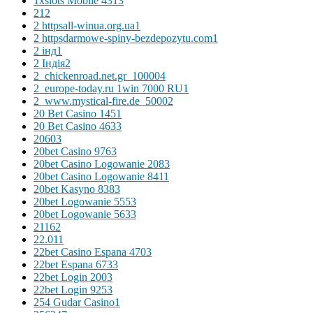
1xslots Mobile 431
3
2
12
2 httpsall-winua.org.ua
1
2 httpsdarmowe-spiny-bezdepozytu.com
1
2 інд
1
2 Індія
2
2_chickenroad.net.gr_10000
4
2_europe-today.ru 1win 7000 RU
1
2_www.mystical-fire.de_5000
2
20 Bet Casino 145
1
20 Bet Casino 463
3
2060
3
20bet Casino 976
3
20bet Casino Logowanie 208
3
20bet Casino Logowanie 841
1
20bet Kasyno 838
3
20bet Logowanie 555
3
20bet Logowanie 563
3
2116
2
22.01
1
22bet Casino Espana 470
3
22bet Espana 673
3
22bet Login 200
3
22bet Login 925
3
254 Gudar Casino
1