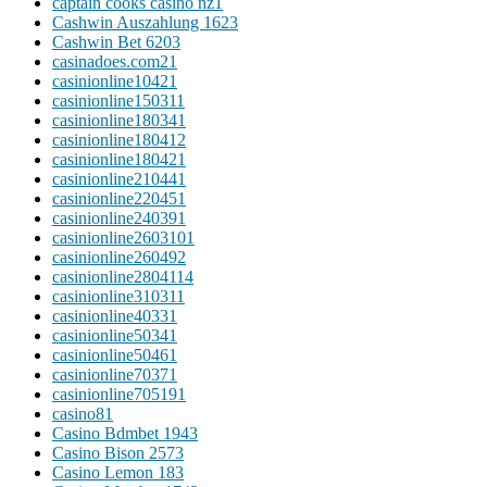
captain cooks casino nz
1
Cashwin Auszahlung 162
3
Cashwin Bet 620
3
casinadoes.com2
1
casinionline1042
1
casinionline15031
1
casinionline18034
1
casinionline18041
2
casinionline18042
1
casinionline21044
1
casinionline22045
1
casinionline24039
1
casinionline260310
1
casinionline26049
2
casinionline280411
4
casinionline31031
1
casinionline4033
1
casinionline5034
1
casinionline5046
1
casinionline7037
1
casinionline70519
1
casino
81
Casino Bdmbet 194
3
Casino Bison 257
3
Casino Lemon 18
3