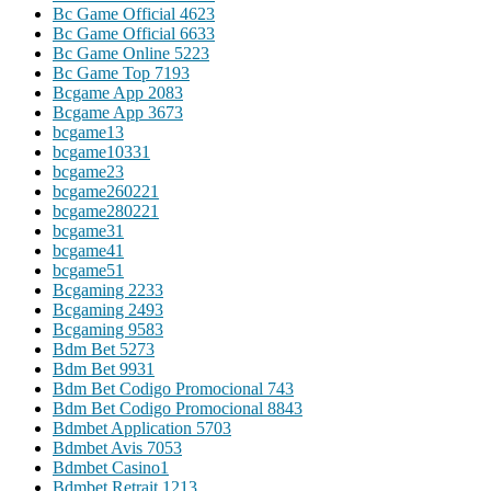
Bc Game Official 462
3
Bc Game Official 663
3
Bc Game Online 522
3
Bc Game Top 719
3
Bcgame App 208
3
Bcgame App 367
3
bcgame1
3
bcgame1033
1
bcgame2
3
bcgame26022
1
bcgame28022
1
bcgame3
1
bcgame4
1
bcgame5
1
Bcgaming 223
3
Bcgaming 249
3
Bcgaming 958
3
Bdm Bet 527
3
Bdm Bet 993
1
Bdm Bet Codigo Promocional 74
3
Bdm Bet Codigo Promocional 884
3
Bdmbet Application 570
3
Bdmbet Avis 705
3
Bdmbet Casino
1
Bdmbet Retrait 121
3