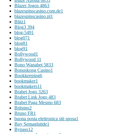
Blaze Aposta 685
3
Blazer Jogos 486
3
blazespinscasino.com.de
1
blazespinscasino.pl
1
Blitz
1
Blog
3 394
blog-549
1
blog07
1
blog8
1
blog9
1
Bollywood
1
Bollywood 1
1
Bono Wanabet 583
3
Bonuskong Casino
1
Bookkeeping
6
bookmaker
1
bookmakers1
1
Brabet Jogo 326
3
Brabet Link Jogo 48
3
Brabet Paga Mesmo 68
3
Britsino
2
Bruno FR
1
buona posta elettronica siti sposa
1
Buy Semaglutide
1
Bypass
12