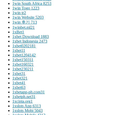
1win South Africa 825
3
1win Togo 122
3
1win tr
2
1win Website 520
3
1win 후기 71
3
1winbet.ml2
1
1xBet
1
1xbet Download 188
3
1xbet Indonesia 247
3
1xbet020218
1
1xbet1
1
1xbet120414
2
1xbet15031
1
1xbet16032
1
1xbet23021
1
1xbet3
1
1xbet32
1
1xbet4
1
1xbet6
3
1xbetapp-ph.com3
1
1xbetph.net3
1
1xcinta.org
1
1xslots App 631
3
1xslots Mobi 504
3