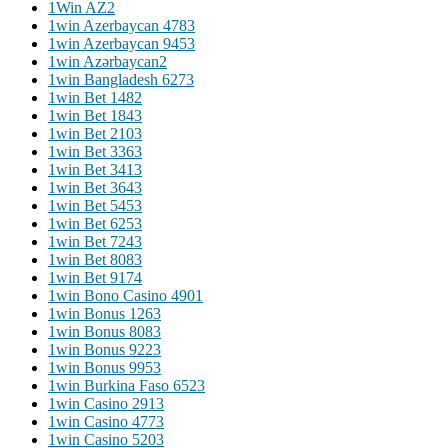
1Win AZ
2
1win Azerbaycan 478
3
1win Azerbaycan 945
3
1win Azərbaycan
2
1win Bangladesh 627
3
1win Bet 148
2
1win Bet 184
3
1win Bet 210
3
1win Bet 336
3
1win Bet 341
3
1win Bet 364
3
1win Bet 545
3
1win Bet 625
3
1win Bet 724
3
1win Bet 808
3
1win Bet 917
4
1win Bono Casino 490
1
1win Bonus 126
3
1win Bonus 808
3
1win Bonus 922
3
1win Bonus 995
3
1win Burkina Faso 652
3
1win Casino 291
3
1win Casino 477
3
1win Casino 520
3