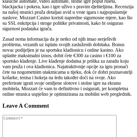
klasične automate, video automate, stolne igre poput ruleta,
blackjacka i pokera, kao i igre uživo s pravim djeliteljima. Recenzija
na našoj stranici pruža detaljan uvid u vrste igara i najpopularnije
naslove. Mozzart Casino koristi napredne sigurnosne mjere, kao što
su SSL enkripcija i stroge politike privatnosti, kako bi osigurao
sigurnost podataka igrača.
Zasad nema informacija da je netko od njih imao nerješivih
problema, vezanih uz isplatu svojih zasluženih dobitaka. Bonus
novac podijeljen je na sportsku kladionicu i online kasino. Ako
uplatite maksimalni iznos, dobit ćete €300 za casino i €100 za
sportsko klađenje. Live klađenje dodatna je prilika za zaradu koju
vam pruža i ova kladionica. Najatraktivnije opcije za igru pronaći
ćete na nogometnim utakmicama u tijeku, dok će dobri poznavatelji
košarke, tenisa i hokeja na ledu također doći na svoje. Ako
preferirate igrati svoje omiljene slotove i stolne igre na ekranu
mobitela, Mozzart će vam to definitivno i osigurati, jer kompletna
online stranica uspješno je optimizirana za mobilni web preglednik.
Leave A Comment