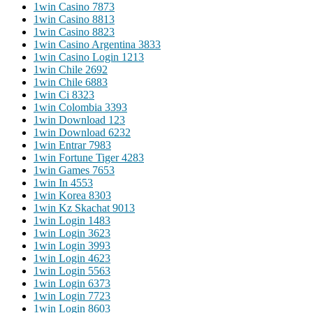
1win Casino 787
3
1win Casino 881
3
1win Casino 882
3
1win Casino Argentina 383
3
1win Casino Login 121
3
1win Chile 269
2
1win Chile 688
3
1win Ci 832
3
1win Colombia 339
3
1win Download 12
3
1win Download 623
2
1win Entrar 798
3
1win Fortune Tiger 428
3
1win Games 765
3
1win In 455
3
1win Korea 830
3
1win Kz Skachat 901
3
1win Login 148
3
1win Login 362
3
1win Login 399
3
1win Login 462
3
1win Login 556
3
1win Login 637
3
1win Login 772
3
1win Login 860
3