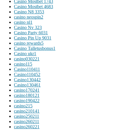
Casino Mostbet 174
3
Casino Mostbet 468
3
Casino N8 335
3
casino neospin
2
casino nl
1
Casino Nv 32
3
Casino Party 603
1
Casino Pin Up 903
1
casino rewards
5
Casino Talletusbonus
1
Casino ukr
1
casino03022
1
casino1
15
Casino11041
1
Casino11045
2
Casino13044
2
Casino13046
1
casino17024
1
casino18012
1
casino19042
2
casino2
15
casino21014
1
casino25021
1
casino26021
1
casino26022
1