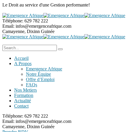
Le Droit au service
d'une Gestion performante!
Téléphone:
629 782 222
Email:
infos@emergenceafrique.com
Camayenne, Dixinn
Guinée
Accueil
A Propos
Emergence Afrique
Notre Équipe
Offre d’Emploi
FAQs
Nos Metiers
Formation
Actualité
Contact
Téléphone:
629 782 222
Email:
infos@emergenceafrique.com
Camayenne, Dixinn
Guinée
Prendre RDV