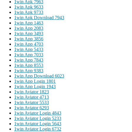
1win Apk 796
3
1win Apk 963
3
1win Apk 973
3
1win Apk Download 794
3
1win App 146
3
1win App 208
3
1win App 349
3
1win App 385
6
1win App 470
3
1win App 543
3
1win App 703
3
1win App 784
3
1win App 855
3
1win App 938
3
1win App Download 602
3
1win App Login 180
1
1win App Login 194
3
1win Aviator 182
3
1win Aviator 471
3
1win Aviator 553
3
1win Aviator 629
3
1win Aviator Login 484
3
1win Aviator Login 523
3
1win Aviator Login 564
3
1win Aviator Login 673
2