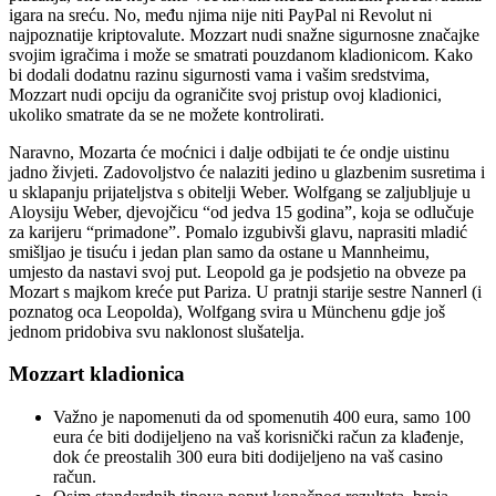
igara na sreću. No, među njima nije niti PayPal ni Revolut ni
najpoznatije kriptovalute. Mozzart nudi snažne sigurnosne značajke
svojim igračima i može se smatrati pouzdanom kladionicom. Kako
bi dodali dodatnu razinu sigurnosti vama i vašim sredstvima,
Mozzart nudi opciju da ograničite svoj pristup ovoj kladionici,
ukoliko smatrate da se ne možete kontrolirati.
Naravno, Mozarta će moćnici i dalje odbijati te će ondje uistinu
jadno živjeti. Zadovoljstvo će nalaziti jedino u glazbenim susretima i
u sklapanju prijateljstva s obitelji Weber. Wolfgang se zaljubljuje u
Aloysiju Weber, djevojčicu “od jedva 15 godina”, koja se odlučuje
za karijeru “primadone”. Pomalo izgubivši glavu, naprasiti mladić
smišljao je tisuću i jedan plan samo da ostane u Mannheimu,
umjesto da nastavi svoj put. Leopold ga je podsjetio na obveze pa
Mozart s majkom kreće put Pariza. U pratnji starije sestre Nannerl (i
poznatog oca Leopolda), Wolfgang svira u Münchenu gdje još
jednom pridobiva svu naklonost slušatelja.
Mozzart kladionica
Važno je napomenuti da od spomenutih 400 eura, samo 100
eura će biti dodijeljeno na vaš korisnički račun za klađenje,
dok će preostalih 300 eura biti dodijeljeno na vaš casino
račun.