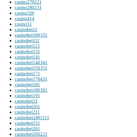
casino27022
1
casino28023
1
casino3
20
casino4
14
casino5
1
casinobet1
1
casinobet10033
1
casinobet11
1
casinobet12
1
casinobet13
1
casinobet14
1
casinobet14034
1
casinobet15035
1
casinobet17
1
casinobet17043
1
casinobet18
1
casinobet18038
1
casinobet19
1
casinobet2
1
casinobet20
1
casinobet21
1
casinobet240311
1
casinobet25
1
casinobet26
1
casinobet26022
1