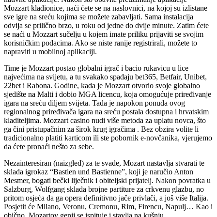
Mozzart kladionice, naći ćete se na naslovnici, na kojoj su izlistane
sve igre na sreću kojima se možete zabavljati. Sama instalacija
odvija se prilično brzo, u roku od jedne do dvije minute. Zatim ćete
se naći u Mozzart sučelju u kojem imate priliku prijaviti se svojim
korisničkim podacima. Ako se niste ranije registrirali, možete to
napraviti u mobilnoj aplikaciji.
Time je Mozzart postao globalni igrač i bacio rukavicu u lice
najvećima na svijetu, a tu svakako spadaju bet365, Betfair, Unibet,
22bet i Rabona. Godine, kada je Mozzart otvorio svoje globalno
sjedište na Malti i dobio MGA licencu, koja omogućuje priređivanje
igara na sreću diljem svijeta. Tada je napokon ponuda ovog
regionalnog priređivača igara na sreću postala dostupna i hrvatskim
kladiteljima. Mozzart casino nudi više metoda za uplatu novca, što
ga čini pristupačnim za širok krug igračima . Bez obzira volite li
tradicionalno platiti karticom ili ste pobornik e-novčanika, vjerujemo
da ćete pronaći nešto za sebe.
Nezainteresiran (naizgled) za te svađe, Mozart nastavlja stvarati te
sklada igrokaz “Bastien und Bastienne”, koji je naručio Anton
Mesmer, bogati bečki liječnik i obiteljski prijatelj. Nakon povratka u
Salzburg, Wolfgang sklada brojne partiture za crkvenu glazbu, no
pritom osjeća da ga opera definitivno jače privlači, a još više Italija.
Posjetit će Milano, Veronu, Cremonu, Rim, Firencu, Napulj… Kao i
obično, Mozartov genij se ispituje i stavlja na kušnju.