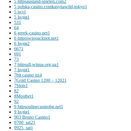
5 httpsausland-spielen.com
2
5 polska-casino.comkasynawild-tokyo
1
5 інд
1
5 Індія
1
53
1
6
4
6 greek-casino.net
1
6 httpsswissjackpot.net
1
6 Індія
2
667
1
69
1
7
3
7 httpsall-winua.org.ua
1
7 Індія
1
7bit casino nz
4
7Gold Casino 1200 – 1202
1
7Slots
1
8
2
8Mostbet
1
9
2
9 httpsonlinecasinobg.net
1
9 Індія
1
903 Bruno Casino
1
9700_sat2
1
9925_sat
1