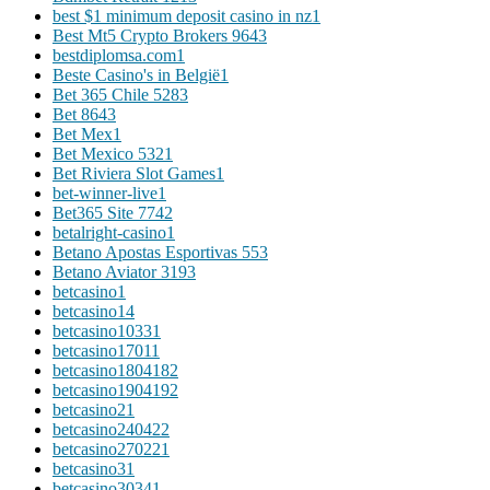
best $1 minimum deposit casino in nz
1
Best Mt5 Crypto Brokers 964
3
bestdiplomsa.com
1
Beste Casino's in België
1
Bet 365 Chile 528
3
Bet 864
3
Bet Mex
1
Bet Mexico 532
1
Bet Riviera Slot Games
1
bet-winner-live
1
Bet365 Site 774
2
betalright-casino
1
Betano Apostas Esportivas 55
3
Betano Aviator 319
3
betcasino
1
betcasino1
4
betcasino1033
1
betcasino1701
1
betcasino180418
2
betcasino190419
2
betcasino2
1
betcasino24042
2
betcasino27022
1
betcasino3
1
betcasino3034
1