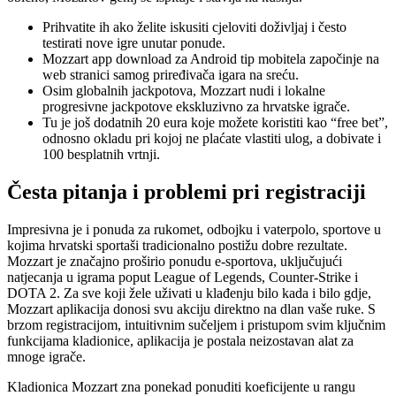
Prihvatite ih ako želite iskusiti cjeloviti doživljaj i često
testirati nove igre unutar ponude.
Mozzart app download za Android tip mobitela započinje na
web stranici samog priređivača igara na sreću.
Osim globalnih jackpotova, Mozzart nudi i lokalne
progresivne jackpotove ekskluzivno za hrvatske igrače.
Tu je još dodatnih 20 eura koje možete koristiti kao “free bet”,
odnosno okladu pri kojoj ne plaćate vlastiti ulog, a dobivate i
100 besplatnih vrtnji.
Česta pitanja i problemi pri registraciji
Impresivna je i ponuda za rukomet, odbojku i vaterpolo, sportove u
kojima hrvatski sportaši tradicionalno postižu dobre rezultate.
Mozzart je značajno proširio ponudu e-sportova, uključujući
natjecanja u igrama poput League of Legends, Counter-Strike i
DOTA 2. Za sve koji žele uživati u klađenju bilo kada i bilo gdje,
Mozzart aplikacija donosi svu akciju direktno na dlan vaše ruke. S
brzom registracijom, intuitivnim sučeljem i pristupom svim ključnim
funkcijama kladionice, aplikacija je postala neizostavan alat za
mnoge igrače.
Kladionica Mozzart zna ponekad ponuditi koeficijente u rangu