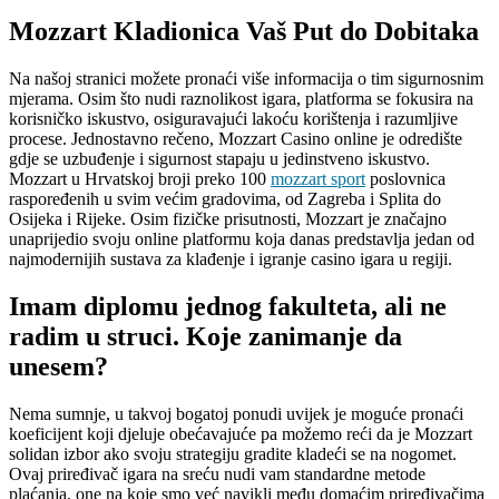
Mozzart Kladionica Vaš Put do Dobitaka
Na našoj stranici možete pronaći više informacija o tim sigurnosnim
mjerama. Osim što nudi raznolikost igara, platforma se fokusira na
korisničko iskustvo, osiguravajući lakoću korištenja i razumljive
procese. Jednostavno rečeno, Mozzart Casino online je odredište
gdje se uzbuđenje i sigurnost stapaju u jedinstveno iskustvo.
Mozzart u Hrvatskoj broji preko 100
mozzart sport
poslovnica
raspoređenih u svim većim gradovima, od Zagreba i Splita do
Osijeka i Rijeke. Osim fizičke prisutnosti, Mozzart je značajno
unaprijedio svoju online platformu koja danas predstavlja jedan od
najmodernijih sustava za klađenje i igranje casino igara u regiji.
Imam diplomu jednog fakulteta, ali ne
radim u struci. Koje zanimanje da
unesem?
Nema sumnje, u takvoj bogatoj ponudi uvijek je moguće pronaći
koeficijent koji djeluje obećavajuće pa možemo reći da je Mozzart
solidan izbor ako svoju strategiju gradite kladeći se na nogomet.
Ovaj priređivač igara na sreću nudi vam standardne metode
plaćanja, one na koje smo već navikli među domaćim priređivačima