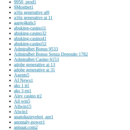
9950_prod
1
9Mostbet
1
a16z generative ai
9
a16z generative ai 1
1
aapje4kids
3
abuking-casino1
1
abuking-casino3
2
abuking-casino4
1
abuking-casino5
2
Admiralbet Bonus 953
3
Admiralbet Bonus Senza Deposito 178
2
Admiralbet Casino 615
3
adobe generative ai 1
3
adobe generative ai 3
1
Agents
5
AI News
1
aks 1 it
1
aks 3 en
1
Alev casino tr
2
All win
5
Allwin
15
Alwin
1
anatoliazirveleri_apr
1
anomaly-power
1
antsaat.com
2