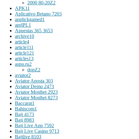
2000 80-20Z
2
APK
11
Aplicativo Betano 720
3
applickgamed
1
aprIPL
1
Apuestas 365 365
3
archive
10
article
4
article11
1
article12
1
articles
13
aspu.ru
2
dopZ
2
aviator
2
Aviator Aposta 30
3
Aviator Demo 247
3
Aviator Mostbet 292
3
Aviator Mostbet 827
3
Baccarat
1
Bahiscom
1
Baji 417
3
Baji 898
3
Baji Live App 759
2
Baji Live Casino 971
3
Bajilive 810
3