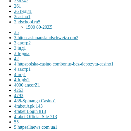
256
247
26
1
26 Індія
1
2casino
1
2ndschool.ru
5
1500 80-20Z
5
3
5
3 httpscasinoauslandschweiz.com
2
3 австр
2
3 інд
1
3 Індія
2
4
2
4 httpspolska-casino.combonus-bez-depozytu-casino
1
4 австр
1
4 інд
1
4 Індія
2
4000 ancorZ
1
426
3
479
3
488-Spinanga Casino
1
4rabet Apk 14
3
4rabet Login 81
3
4rabet Official Site 71
3
5
5
5 httpsallnews.com.ua
1