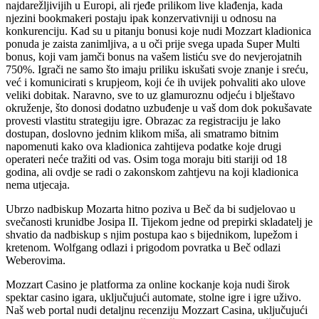
najdarežljivijih u Europi, ali rjeđe prilikom live klađenja, kada
njezini bookmakeri postaju ipak konzervativniji u odnosu na
konkurenciju. Kad su u pitanju bonusi koje nudi Mozzart kladionica
ponuda je zaista zanimljiva, a u oči prije svega upada Super Multi
bonus, koji vam jamči bonus na vašem listiću sve do nevjerojatnih
750%. Igrači ne samo što imaju priliku iskušati svoje znanje i sreću,
već i komunicirati s krupjeom, koji će ih uvijek pohvaliti ako ulove
veliki dobitak. Naravno, sve to uz glamuroznu odjeću i blještavo
okruženje, što donosi dodatno uzbuđenje u vaš dom dok pokušavate
provesti vlastitu strategiju igre. Obrazac za registraciju je lako
dostupan, doslovno jednim klikom miša, ali smatramo bitnim
napomenuti kako ova kladionica zahtijeva podatke koje drugi
operateri neće tražiti od vas. Osim toga moraju biti stariji od 18
godina, ali ovdje se radi o zakonskom zahtjevu na koji kladionica
nema utjecaja.
Ubrzo nadbiskup Mozarta hitno poziva u Beč da bi sudjelovao u
svečanosti krunidbe Josipa II. Tijekom jedne od prepirki skladatelj je
shvatio da nadbiskup s njim postupa kao s bijednikom, lupežom i
kretenom. Wolfgang odlazi i prigodom povratka u Beč odlazi
Weberovima.
Mozzart Casino je platforma za online kockanje koja nudi širok
spektar casino igara, uključujući automate, stolne igre i igre uživo.
Naš web portal nudi detaljnu recenziju Mozzart Casina, uključujući