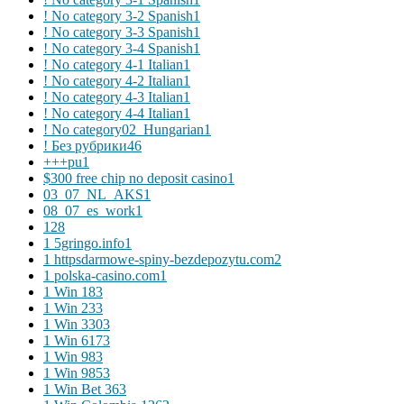
! No category 3-2 Spanish
1
! No category 3-3 Spanish
1
! No category 3-4 Spanish
1
! No category 4-1 Italian
1
! No category 4-2 Italian
1
! No category 4-3 Italian
1
! No category 4-4 Italian
1
! No category02_Hungarian
1
! Без рубрики
46
+++pu
1
$300 free chip no deposit casino
1
03_07_NL_AKS
1
08_07_es_work
1
1
28
1 5gringo.info
1
1 httpsdarmowe-spiny-bezdepozytu.com
2
1 polska-casino.com
1
1 Win 18
3
1 Win 23
3
1 Win 330
3
1 Win 617
3
1 Win 98
3
1 Win 985
3
1 Win Bet 36
3