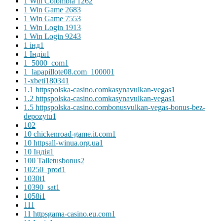
1 Win Colombia 126
2
1 Win Game 268
3
1 Win Game 755
3
1 Win Login 191
3
1 Win Login 924
3
1 інд
1
1 Індія
1
1_5000_com
1
1_lapapillote08.com_10000
1
1-xbeti18034
1
1.1 httpspolska-casino.comkasynavulkan-vegas
1
1.2 httpspolska-casino.comkasynavulkan-vegas
1
1.5 httpspolska-casino.combonusvulkan-vegas-bonus-bez-
depozytu
1
10
2
10 chickenroad-game.it.com
1
10 httpsall-winua.org.ua
1
10 Індія
1
100 Talletusbonus
2
10250_prod
1
1030i
1
10390_sat
1
1058i
1
11
1
11 httpsgama-casino.eu.com
1