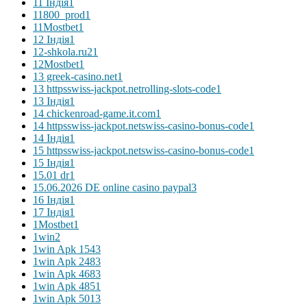
11 Індія
1
11800_prod
1
11Mostbet
1
12 Індія
1
12-shkola.ru2
1
12Mostbet
1
13 greek-casino.net
1
13 httpsswiss-jackpot.netrolling-slots-code
1
13 Індія
1
14 chickenroad-game.it.com
1
14 httpsswiss-jackpot.netswiss-casino-bonus-code
1
14 Індія
1
15 httpsswiss-jackpot.netswiss-casino-bonus-code
1
15 Індія
1
15.01 dr
1
15.06.2026 DE online casino paypal
3
16 Індія
1
17 Індія
1
1Mostbet
1
1win
2
1win Apk 154
3
1win Apk 248
3
1win Apk 468
3
1win Apk 485
1
1win Apk 501
3