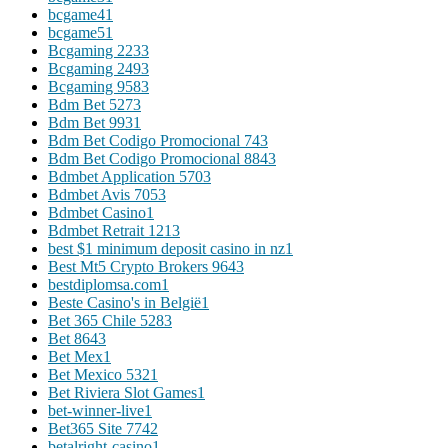
bcgame4
1
bcgame5
1
Bcgaming 223
3
Bcgaming 249
3
Bcgaming 958
3
Bdm Bet 527
3
Bdm Bet 993
1
Bdm Bet Codigo Promocional 74
3
Bdm Bet Codigo Promocional 884
3
Bdmbet Application 570
3
Bdmbet Avis 705
3
Bdmbet Casino
1
Bdmbet Retrait 121
3
best $1 minimum deposit casino in nz
1
Best Mt5 Crypto Brokers 964
3
bestdiplomsa.com
1
Beste Casino's in België
1
Bet 365 Chile 528
3
Bet 864
3
Bet Mex
1
Bet Mexico 532
1
Bet Riviera Slot Games
1
bet-winner-live
1
Bet365 Site 774
2
betalright-casino
1