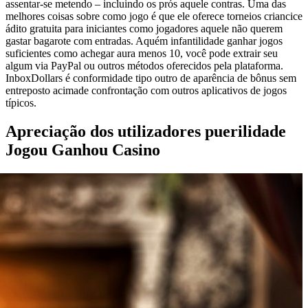
assentar-se metendo – incluindo os prós aquele contras. Uma das
melhores coisas sobre como jogo é que ele oferece torneios criancice
ádito gratuita para iniciantes como jogadores aquele não querem
gastar bagarote com entradas. Aquém infantilidade ganhar jogos
suficientes como achegar aura menos 10, você pode extrair seu
algum via PayPal ou outros métodos oferecidos pela plataforma.
InboxDollars é conformidade tipo outro de aparência de bônus sem
entreposto acimade confrontação com outros aplicativos de jogos
típicos.
Apreciação dos utilizadores puerilidade
Jogou Ganhou Casino