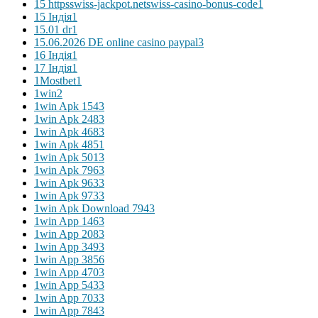
15 httpsswiss-jackpot.netswiss-casino-bonus-code
1
15 Індія
1
15.01 dr
1
15.06.2026 DE online casino paypal
3
16 Індія
1
17 Індія
1
1Mostbet
1
1win
2
1win Apk 154
3
1win Apk 248
3
1win Apk 468
3
1win Apk 485
1
1win Apk 501
3
1win Apk 796
3
1win Apk 963
3
1win Apk 973
3
1win Apk Download 794
3
1win App 146
3
1win App 208
3
1win App 349
3
1win App 385
6
1win App 470
3
1win App 543
3
1win App 703
3
1win App 784
3