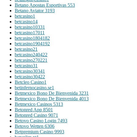
Betano Apostas Esportivas 55
3
Betano Aviator 319
3
betcasino
1
betcasino1
4
betcasino1033
1
betcasino1701
1
betcasino180418
2
betcasino190419
2
betcasino2
1
betcasino24042
2
betcasino27022
1
betcasino3
1
betcasino3034
1
betcasino3042
2
Betcleo Casino
1
betinfernocasino.se
1
Betmexico Bono De Bienvenida 323
1
Betmexico Bono De Bienvenida 401
3
Betmexico Casinos 531
3
Betonred App 850
1
Betonred Casino 907
1
Betovo Casino Login 749
3
Betovo Wetten 630
6
Betpremium Casino 999
3