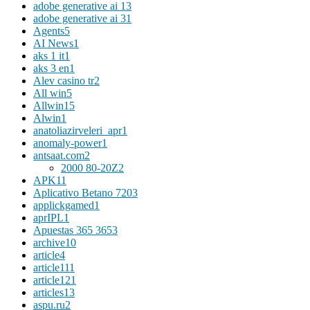
adobe generative ai 1
3
adobe generative ai 3
1
Agents
5
AI News
1
aks 1 it
1
aks 3 en
1
Alev casino tr
2
All win
5
Allwin
15
Alwin
1
anatoliazirveleri_apr
1
anomaly-power
1
antsaat.com
2
2000 80-20Z
2
APK
11
Aplicativo Betano 720
3
applickgamed
1
aprIPL
1
Apuestas 365 365
3
archive
10
article
4
article11
1
article12
1
articles
13
aspu.ru
2