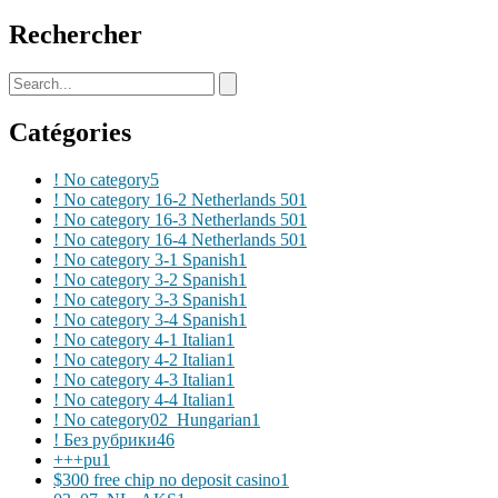
Rechercher
Catégories
! No category
5
! No category 16-2 Netherlands 50
1
! No category 16-3 Netherlands 50
1
! No category 16-4 Netherlands 50
1
! No category 3-1 Spanish
1
! No category 3-2 Spanish
1
! No category 3-3 Spanish
1
! No category 3-4 Spanish
1
! No category 4-1 Italian
1
! No category 4-2 Italian
1
! No category 4-3 Italian
1
! No category 4-4 Italian
1
! No category02_Hungarian
1
! Без рубрики
46
+++pu
1
$300 free chip no deposit casino
1