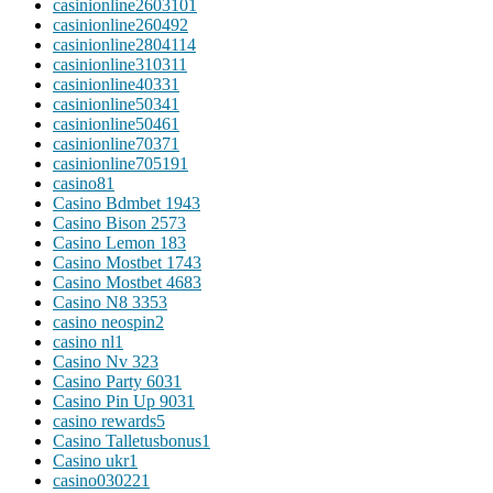
casinionline260310
1
casinionline26049
2
casinionline280411
4
casinionline31031
1
casinionline4033
1
casinionline5034
1
casinionline5046
1
casinionline7037
1
casinionline70519
1
casino
81
Casino Bdmbet 194
3
Casino Bison 257
3
Casino Lemon 18
3
Casino Mostbet 174
3
Casino Mostbet 468
3
Casino N8 335
3
casino neospin
2
casino nl
1
Casino Nv 32
3
Casino Party 603
1
Casino Pin Up 903
1
casino rewards
5
Casino Talletusbonus
1
Casino ukr
1
casino03022
1