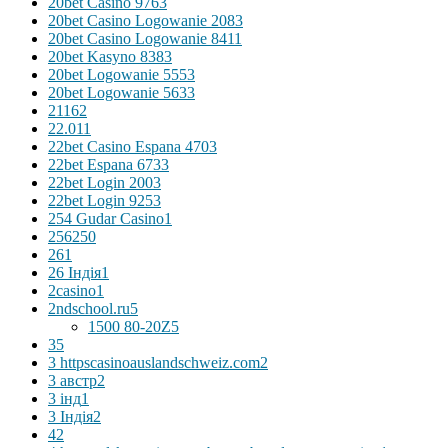
20bet Casino 976
3
20bet Casino Logowanie 208
3
20bet Casino Logowanie 841
1
20bet Kasyno 838
3
20bet Logowanie 555
3
20bet Logowanie 563
3
2116
2
22.01
1
22bet Casino Espana 470
3
22bet Espana 673
3
22bet Login 200
3
22bet Login 925
3
254 Gudar Casino
1
256
250
26
1
26 Індія
1
2casino
1
2ndschool.ru
5
1500 80-20Z
5
3
5
3 httpscasinoauslandschweiz.com
2
3 австр
2
3 інд
1
3 Індія
2
4
2