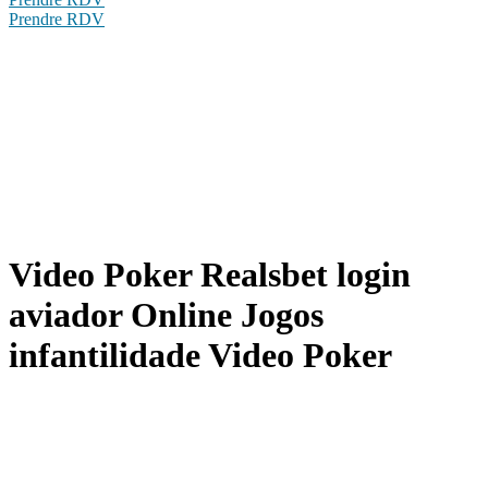
Prendre RDV
Video Poker Realsbet login
aviador Online Jogos
infantilidade Video Poker