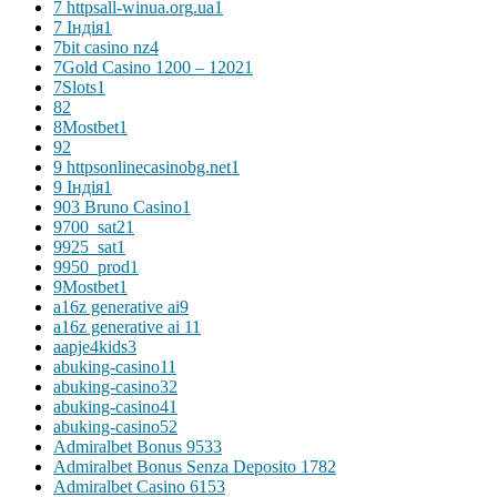
7 httpsall-winua.org.ua
1
7 Індія
1
7bit casino nz
4
7Gold Casino 1200 – 1202
1
7Slots
1
8
2
8Mostbet
1
9
2
9 httpsonlinecasinobg.net
1
9 Індія
1
903 Bruno Casino
1
9700_sat2
1
9925_sat
1
9950_prod
1
9Mostbet
1
a16z generative ai
9
a16z generative ai 1
1
aapje4kids
3
abuking-casino1
1
abuking-casino3
2
abuking-casino4
1
abuking-casino5
2
Admiralbet Bonus 953
3
Admiralbet Bonus Senza Deposito 178
2
Admiralbet Casino 615
3