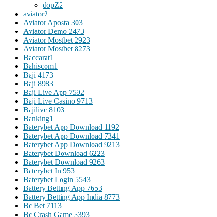
dopZ
2
aviator
2
Aviator Aposta 30
3
Aviator Demo 247
3
Aviator Mostbet 292
3
Aviator Mostbet 827
3
Baccarat
1
Bahiscom
1
Baji 417
3
Baji 898
3
Baji Live App 759
2
Baji Live Casino 971
3
Bajilive 810
3
Banking
1
Baterybet App Download 119
2
Baterybet App Download 734
1
Baterybet App Download 921
3
Baterybet Download 622
3
Baterybet Download 926
3
Baterybet In 95
3
Baterybet Login 554
3
Battery Betting App 765
3
Battery Betting App India 877
3
Bc Bet 711
3
Bc Crash Game 339
3