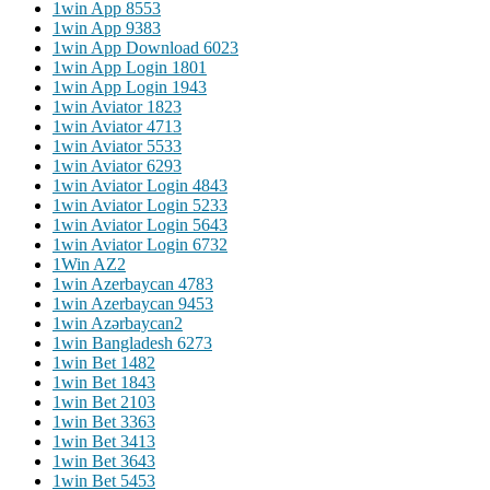
1win App 855
3
1win App 938
3
1win App Download 602
3
1win App Login 180
1
1win App Login 194
3
1win Aviator 182
3
1win Aviator 471
3
1win Aviator 553
3
1win Aviator 629
3
1win Aviator Login 484
3
1win Aviator Login 523
3
1win Aviator Login 564
3
1win Aviator Login 673
2
1Win AZ
2
1win Azerbaycan 478
3
1win Azerbaycan 945
3
1win Azərbaycan
2
1win Bangladesh 627
3
1win Bet 148
2
1win Bet 184
3
1win Bet 210
3
1win Bet 336
3
1win Bet 341
3
1win Bet 364
3
1win Bet 545
3