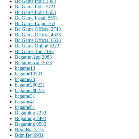
Bc Game India 389
3
Bc Game India 572
1
Bc Game India 665
3
Bc Game Install 550
3
Bc Game Login 76
3
Bc Game Official 274
3
Bc Game Official 462
3
Bc Game Official 663
3
Bc Game Online 522
3
Bc Game Top 719
3
Bcgame App 208
3
Bcgame App 367
3
bcgame1
3
bcgame1033
1
bcgame2
3
bcgame26022
1
bcgame28022
1
bcgame3
1
bcgame4
1
bcgame5
1
Bcgaming 223
3
Bcgaming 249
3
Bcgaming 958
3
Bdm Bet 527
3
Bdm Bet 993
1