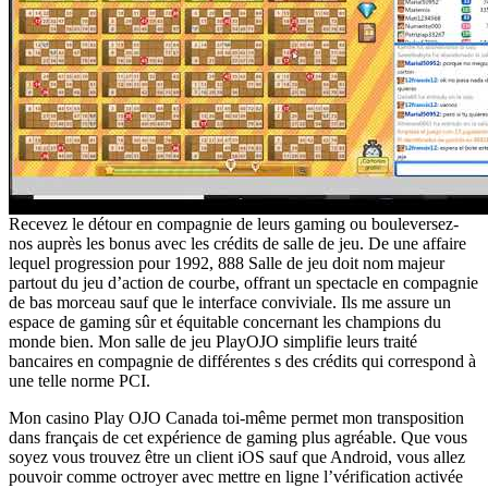
Recevez le détour en compagnie de leurs gaming ou bouleversez-
nos auprès les bonus avec les crédits de salle de jeu. De une affaire
lequel progression pour 1992, 888 Salle de jeu doit nom majeur
partout du jeu d’action de courbe, offrant un spectacle en compagnie
de bas morceau sauf que le interface conviviale. Ils me assure un
espace de gaming sûr et équitable concernant les champions du
monde bien. Mon salle de jeu PlayOJO simplifie leurs traité
bancaires en compagnie de différentes s des crédits qui correspond à
une telle norme PCI.
Mon casino Play OJO Canada toi-même permet mon transposition
dans français de cet expérience de gaming plus agréable. Que vous
soyez vous trouvez être un client iOS sauf que Android, vous allez
pouvoir comme octroyer avec mettre en ligne l’vérification activée