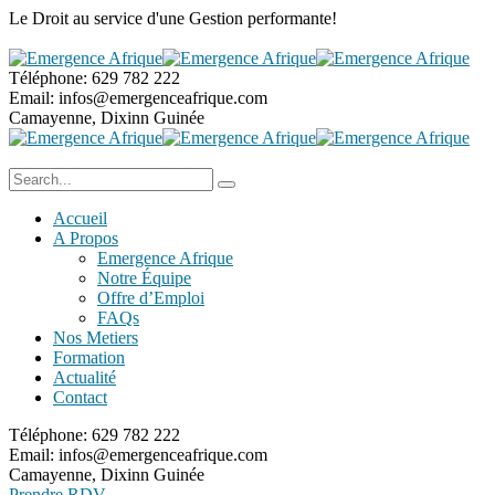
Le Droit au service
d'une Gestion performante!
Téléphone:
629 782 222
Email:
infos@emergenceafrique.com
Camayenne, Dixinn
Guinée
Accueil
A Propos
Emergence Afrique
Notre Équipe
Offre d’Emploi
FAQs
Nos Metiers
Formation
Actualité
Contact
Téléphone:
629 782 222
Email:
infos@emergenceafrique.com
Camayenne, Dixinn
Guinée
Prendre RDV