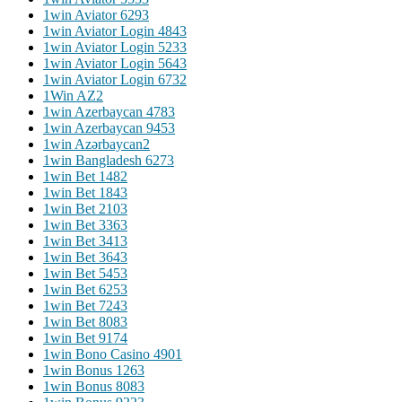
1win Aviator 629
3
1win Aviator Login 484
3
1win Aviator Login 523
3
1win Aviator Login 564
3
1win Aviator Login 673
2
1Win AZ
2
1win Azerbaycan 478
3
1win Azerbaycan 945
3
1win Azərbaycan
2
1win Bangladesh 627
3
1win Bet 148
2
1win Bet 184
3
1win Bet 210
3
1win Bet 336
3
1win Bet 341
3
1win Bet 364
3
1win Bet 545
3
1win Bet 625
3
1win Bet 724
3
1win Bet 808
3
1win Bet 917
4
1win Bono Casino 490
1
1win Bonus 126
3
1win Bonus 808
3