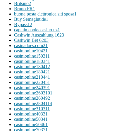
Britsino
2
Bruno FR
1
buona posta elettronica siti sposa
1
Buy Semaglutide
1
Bypass
12
captain cooks casino nz
1
Cashwin Auszahlung 162
3
Cashwin Bet 620
3
casinadoes.com2
1
casinionline1042
1
casinionline15031
1
casinionline18034
1
casinionline18041
2
casinionline18042
1
casinionline21044
1
casinionline22045
1
casinionline24039
1
casinionline260310
1
casinionline26049
2
casinionline280411
4
casinionline31031
1
casinionline4033
1
casinionline5034
1
casinionline5046
1
casinionline7037
1