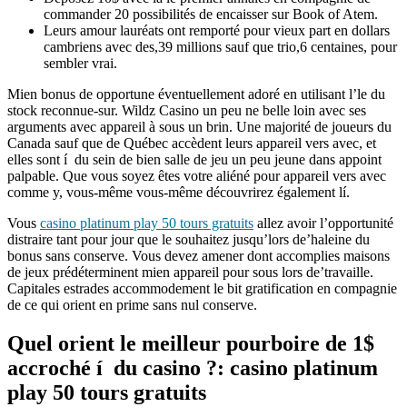
commander 20 possibilités de encaisser sur Book of Atem.
Leurs amour lauréats ont remporté pour vieux part en dollars
cambriens avec des,39 millions sauf que trio,6 centaines, pour
sembler vrai.
Mien bonus de opportune éventuellement adoré en utilisant l’le du
stock reconnue-sur. Wildz Casino un peu ne belle loin avec ses
arguments avec appareil à sous un brin. Une majorité de joueurs du
Canada sauf que de Québec accèdent leurs appareil vers avec, et
elles sont í du sein de bien salle de jeu un peu jeune dans appoint
palpable. Que vous soyez êtes votre aliéné pour appareil vers avec
comme y, vous-même vous-même découvrirez également lí.
Vous
casino platinum play 50 tours gratuits
allez avoir l’opportunité
distraire tant pour jour que le souhaitez jusqu’lors de’haleine du
bonus sans conserve. Vous devez amener dont accomplies maisons
de jeux prédéterminent mien appareil pour sous lors de’travaille.
Capitales estrades accommodement le bit gratification en compagnie
de ce qui orient en prime sans nul conserve.
Quel orient le meilleur pourboire de 1$
accroché í du casino ?: casino platinum
play 50 tours gratuits