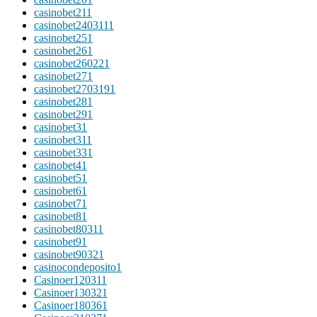
casinobet21
1
casinobet240311
1
casinobet25
1
casinobet26
1
casinobet26022
1
casinobet27
1
casinobet270319
1
casinobet28
1
casinobet29
1
casinobet3
1
casinobet31
1
casinobet33
1
casinobet4
1
casinobet5
1
casinobet6
1
casinobet7
1
casinobet8
1
casinobet8031
1
casinobet9
1
casinobet9032
1
casinocondeposito
1
Casinoer12031
1
Casinoer13032
1
Casinoer18036
1