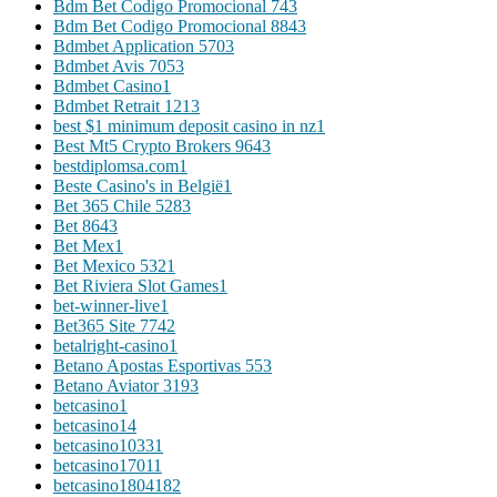
Bdm Bet Codigo Promocional 74
3
Bdm Bet Codigo Promocional 884
3
Bdmbet Application 570
3
Bdmbet Avis 705
3
Bdmbet Casino
1
Bdmbet Retrait 121
3
best $1 minimum deposit casino in nz
1
Best Mt5 Crypto Brokers 964
3
bestdiplomsa.com
1
Beste Casino's in België
1
Bet 365 Chile 528
3
Bet 864
3
Bet Mex
1
Bet Mexico 532
1
Bet Riviera Slot Games
1
bet-winner-live
1
Bet365 Site 774
2
betalright-casino
1
Betano Apostas Esportivas 55
3
Betano Aviator 319
3
betcasino
1
betcasino1
4
betcasino1033
1
betcasino1701
1
betcasino180418
2