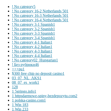
! No category
5
! No category 16-2 Netherlands 50
1
! No category 16-3 Netherlands 50
1
! No category 16-4 Netherlands 50
1
! No category 3-1 Spanish
1
! No category 3-2 Spanish
1
! No category 3-3 Spanish
1
! No category 3-4 Spanish
1
! No category 4-1 Italian
1
! No category 4-2 Italian
1
! No category 4-3 Italian
1
! No category 4-4 Italian
1
! No category02_Hungarian
1
! Без рубрики
46
+++pu
1
$300 free chip no deposit casino
1
03_07_NL_AKS
1
08_07_es_work
1
1
28
1 5gringo.info
1
1 httpsdarmowe-spiny-bezdepozytu.com
2
1 polska-casino.com
1
1 Win 18
3
1 Win 23
3