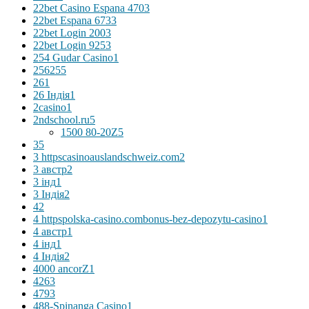
22bet Casino Espana 470
3
22bet Espana 673
3
22bet Login 200
3
22bet Login 925
3
254 Gudar Casino
1
256
255
26
1
26 Індія
1
2casino
1
2ndschool.ru
5
1500 80-20Z
5
3
5
3 httpscasinoauslandschweiz.com
2
3 австр
2
3 інд
1
3 Індія
2
4
2
4 httpspolska-casino.combonus-bez-depozytu-casino
1
4 австр
1
4 інд
1
4 Індія
2
4000 ancorZ
1
426
3
479
3
488-Spinanga Casino
1