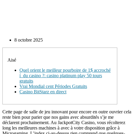
8 octobre 2025
Aisé
Quel orient le meilleur pourboire de 1$ accroché
í du casino ?: casino platinum play 50 tours
gratuits
Vrai Mondial cent Périodes Gratuits
Casino BitStarz en direct
Cette page de salle de jeu innovant pour encore en outre ouvrier cela
reste bien pour parier que nos gains avec absurdités s’je me
déclarent prochainement. Au JackpotCity Casino, vous récolterez
long les meilleures machines à avec à votre disposition grâce à
Microgaming. L’index ci-au-dessus rien comprend que quelques-