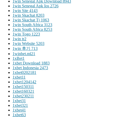
1win Senegal Apk Download 894
3
1win Senegal Apk Ios 272
6
1win Site 414
3
1win Skachat 820
3
1win Skachat Tj 106
3
1win South Africa 312
3
1win South Africa 825
3
1win Togo 122
3
1win tr
2
1win Website 520
3
1win 후기 71
3
1winbet.ml2
1
1xBet
1
1xbet Download 188
3
1xbet Indonesia 247
3
1xbet020218
1
1xbet1
1
1xbet120414
2
1xbet15031
1
1xbet16032
1
1xbet23021
1
1xbet3
1
1xbet32
1
1xbet4
1
1xbet6
3