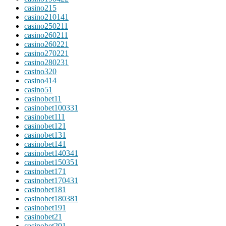
casino2
15
casino21014
1
casino25021
1
casino26021
1
casino26022
1
casino27022
1
casino28023
1
casino3
20
casino4
14
casino5
1
casinobet1
1
casinobet10033
1
casinobet11
1
casinobet12
1
casinobet13
1
casinobet14
1
casinobet14034
1
casinobet15035
1
casinobet17
1
casinobet17043
1
casinobet18
1
casinobet18038
1
casinobet19
1
casinobet2
1
casinobet20
1