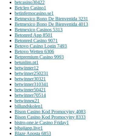
betcasino3042
2
Betcleo Casino
1
betinfernocasino.se
1
Betmexico Bono De Bienvenida 323
1
Betmexico Bono De Bienvenida 401
3
Betmexico Casinos 531
3
Betonred App 850
1
Betonred Casino 907
1
Betovo Casino Login 749
3
Betovo Wetten 630
6
Betpremium Casino 999
3
betunlim.pt
1
betwinner1
2
betwinner25023
1
betwinner3032
1
betwinner31034
1
betwinner5042
1
betwinner7051
4
betwinneк2
1
billundskolen
1
Bison Casino Kod Promocyjny 408
3
Bison Casino Kod Promocyjny 833
3
bistro-one.ie Casino Friday
1
bjbajiapp.live
1
Blaze Aposta 685
3