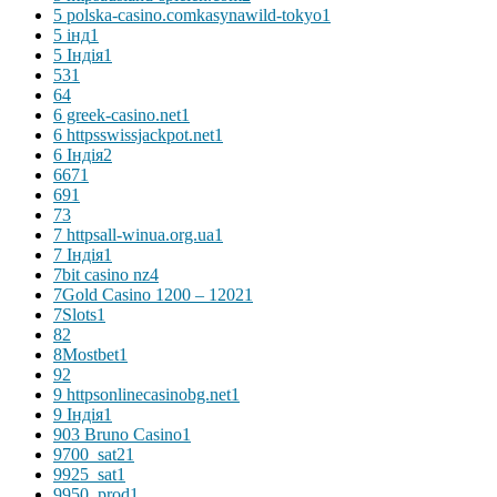
5 polska-casino.comkasynawild-tokyo
1
5 інд
1
5 Індія
1
53
1
6
4
6 greek-casino.net
1
6 httpsswissjackpot.net
1
6 Індія
2
667
1
69
1
7
3
7 httpsall-winua.org.ua
1
7 Індія
1
7bit casino nz
4
7Gold Casino 1200 – 1202
1
7Slots
1
8
2
8Mostbet
1
9
2
9 httpsonlinecasinobg.net
1
9 Індія
1
903 Bruno Casino
1
9700_sat2
1
9925_sat
1
9950_prod
1