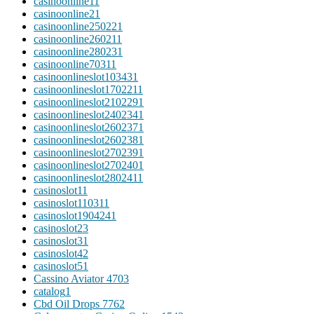
casinoonline1
1
casinoonline2
1
casinoonline25022
1
casinoonline26021
1
casinoonline28023
1
casinoonline7031
1
casinoonlineslot10343
1
casinoonlineslot170221
1
casinoonlineslot210229
1
casinoonlineslot240234
1
casinoonlineslot260237
1
casinoonlineslot260238
1
casinoonlineslot270239
1
casinoonlineslot270240
1
casinoonlineslot280241
1
casinoslot1
1
casinoslot11031
1
casinoslot190424
1
casinoslot2
3
casinoslot3
1
casinoslot4
2
casinoslot5
1
Cassino Aviator 470
3
catalog
1
Cbd Oil Drops 776
2