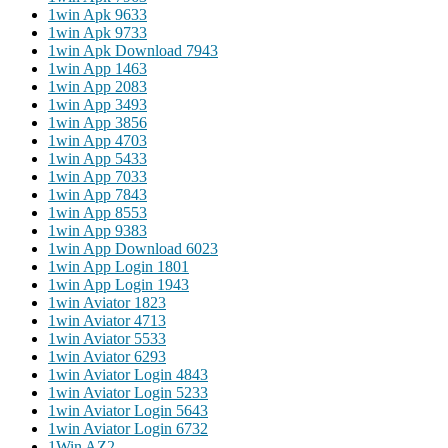
1win Apk 963
3
1win Apk 973
3
1win Apk Download 794
3
1win App 146
3
1win App 208
3
1win App 349
3
1win App 385
6
1win App 470
3
1win App 543
3
1win App 703
3
1win App 784
3
1win App 855
3
1win App 938
3
1win App Download 602
3
1win App Login 180
1
1win App Login 194
3
1win Aviator 182
3
1win Aviator 471
3
1win Aviator 553
3
1win Aviator 629
3
1win Aviator Login 484
3
1win Aviator Login 523
3
1win Aviator Login 564
3
1win Aviator Login 673
2
1Win AZ
2