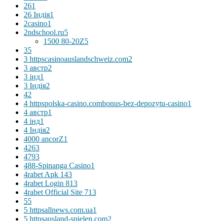
26
1
26 Індія
1
2casino
1
2ndschool.ru
5
1500 80-20Z
5
3
5
3 httpscasinoauslandschweiz.com
2
3 австр
2
3 інд
1
3 Індія
2
4
2
4 httpspolska-casino.combonus-bez-depozytu-casino
1
4 австр
1
4 інд
1
4 Індія
2
4000 ancorZ
1
426
3
479
3
488-Spinanga Casino
1
4rabet Apk 14
3
4rabet Login 81
3
4rabet Official Site 71
3
5
5
5 httpsallnews.com.ua
1
5 httpsausland-spielen.com
2