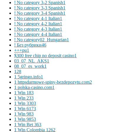
! No category 3-2 Spanish
1
! No category 3-3 Spanish
1
! No category 3-4 Spanish
1
! No category 4-1 Italian
1
! No category 4-2 Italian
1
! No category 4-3 Italian
1
! No category 4-4 Italian
1
! No category02_Hungarian
1
! Без рубрики
46
+++pu
1
$300 free chip no deposit casino
1
03_07_NL_AKS
1
08_07_es_work
1
1
28
1 5gringo.info
1
1 httpsdarmowe-spiny-bezdepozytu.com
2
1 polska-casino.com
1
1 Win 18
3
1 Win 23
3
1 Win 330
3
1 Win 617
3
1 Win 98
3
1 Win 985
3
1 Win Bet 36
3
1 Win Colombia 126
2