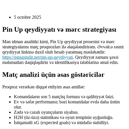
5 octobre 2025
Pin Up qeydiyyatı və mərc strategiyası
Mən idman analitiki kimi, Pin Up qeydiyyat prosesini və mərc
strategiyalarını matç proqnozları ilə əlaqələndirirəm. Əvvəlcə rəsmi
qeydiyyat linkinə daxil olub hesab yaratmaq məsləhətdir:
https://pinupindir.net/pin-up-qeydiyyati
. Qeydiyyat zamanı şəxsi
məlumatları dəqiqləşdirin və identifikasiya tələblərinə əməl edin.
Matç analizi üçün əsas göstəricilər
Proqnoz verərkən diqqət etdiyim əsas amillər:
Komandaların son 5 matçlıq forması və qalibiyyət faizi.
Ev və səfər performansı; bəzi komandalar evdə daha üstün
olur.
Zədə və cəzalı oyunçuların siyahısı.
H2H (üz-üzə) statistikası və oyun tempinin uyğunluğu.
İstiqamətli xG (expected goals) və müdafiə stabilliyi.