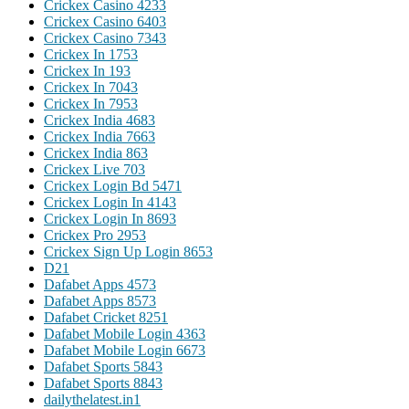
Crickex Casino 423
3
Crickex Casino 640
3
Crickex Casino 734
3
Crickex In 175
3
Crickex In 19
3
Crickex In 704
3
Crickex In 795
3
Crickex India 468
3
Crickex India 766
3
Crickex India 86
3
Crickex Live 70
3
Crickex Login Bd 547
1
Crickex Login In 414
3
Crickex Login In 869
3
Crickex Pro 295
3
Crickex Sign Up Login 865
3
D2
1
Dafabet Apps 457
3
Dafabet Apps 857
3
Dafabet Cricket 825
1
Dafabet Mobile Login 436
3
Dafabet Mobile Login 667
3
Dafabet Sports 584
3
Dafabet Sports 884
3
dailythelatest.in
1