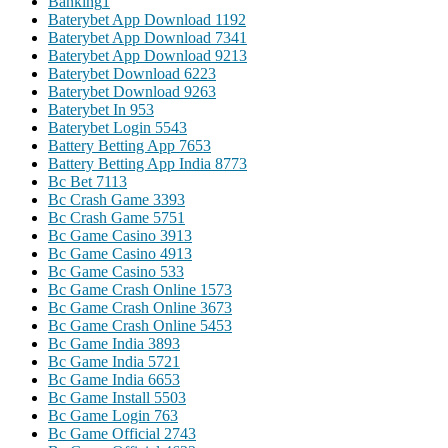
Banking
1
Baterybet App Download 119
2
Baterybet App Download 734
1
Baterybet App Download 921
3
Baterybet Download 622
3
Baterybet Download 926
3
Baterybet In 95
3
Baterybet Login 554
3
Battery Betting App 765
3
Battery Betting App India 877
3
Bc Bet 711
3
Bc Crash Game 339
3
Bc Crash Game 575
1
Bc Game Casino 391
3
Bc Game Casino 491
3
Bc Game Casino 53
3
Bc Game Crash Online 157
3
Bc Game Crash Online 367
3
Bc Game Crash Online 545
3
Bc Game India 389
3
Bc Game India 572
1
Bc Game India 665
3
Bc Game Install 550
3
Bc Game Login 76
3
Bc Game Official 274
3