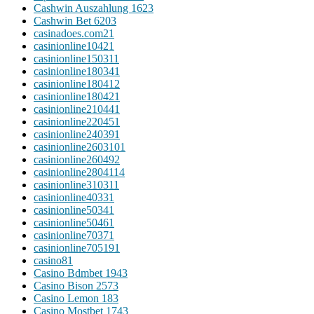
Cashwin Auszahlung 162
3
Cashwin Bet 620
3
casinadoes.com2
1
casinionline1042
1
casinionline15031
1
casinionline18034
1
casinionline18041
2
casinionline18042
1
casinionline21044
1
casinionline22045
1
casinionline24039
1
casinionline260310
1
casinionline26049
2
casinionline280411
4
casinionline31031
1
casinionline4033
1
casinionline5034
1
casinionline5046
1
casinionline7037
1
casinionline70519
1
casino
81
Casino Bdmbet 194
3
Casino Bison 257
3
Casino Lemon 18
3
Casino Mostbet 174
3