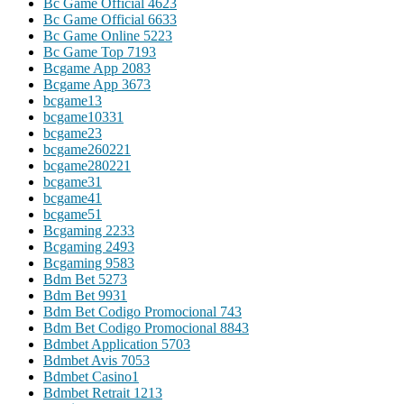
Bc Game Official 462
3
Bc Game Official 663
3
Bc Game Online 522
3
Bc Game Top 719
3
Bcgame App 208
3
Bcgame App 367
3
bcgame1
3
bcgame1033
1
bcgame2
3
bcgame26022
1
bcgame28022
1
bcgame3
1
bcgame4
1
bcgame5
1
Bcgaming 223
3
Bcgaming 249
3
Bcgaming 958
3
Bdm Bet 527
3
Bdm Bet 993
1
Bdm Bet Codigo Promocional 74
3
Bdm Bet Codigo Promocional 884
3
Bdmbet Application 570
3
Bdmbet Avis 705
3
Bdmbet Casino
1
Bdmbet Retrait 121
3