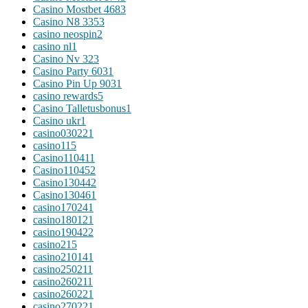
Casino Mostbet 468
3
Casino N8 335
3
casino neospin
2
casino nl
1
Casino Nv 32
3
Casino Party 603
1
Casino Pin Up 903
1
casino rewards
5
Casino Talletusbonus
1
Casino ukr
1
casino03022
1
casino1
15
Casino11041
1
Casino11045
2
Casino13044
2
Casino13046
1
casino17024
1
casino18012
1
casino19042
2
casino2
15
casino21014
1
casino25021
1
casino26021
1
casino26022
1
casino27022
1