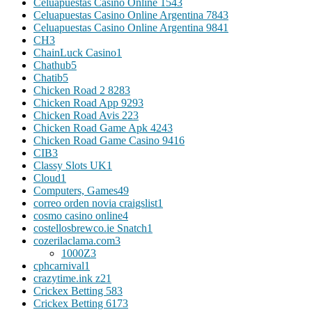
Celuapuestas Casino Online 154
3
Celuapuestas Casino Online Argentina 784
3
Celuapuestas Casino Online Argentina 984
1
CH
3
ChainLuck Casino
1
Chathub
5
Chatib
5
Chicken Road 2 828
3
Chicken Road App 929
3
Chicken Road Avis 22
3
Chicken Road Game Apk 424
3
Chicken Road Game Casino 941
6
CIB
3
Classy Slots UK
1
Cloud
1
Computers, Games
49
correo orden novia craigslist
1
cosmo casino online
4
costellosbrewco.ie Snatch
1
cozerilaclama.com
3
1000Z
3
cphcarnival
1
crazytime.ink z2
1
Crickex Betting 58
3
Crickex Betting 617
3