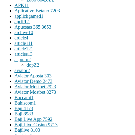
APK
11
Aplicativo Betano 720
3
applickgamed
1
aprIPL
1
Apuestas 365 365
3
archive
10
article
4
article11
1
article12
1
articles
13
aspu.ru
2
dopZ
2
aviator
2
Aviator Aposta 30
3
Aviator Demo 247
3
Aviator Mostbet 292
3
Aviator Mostbet 827
3
Baccarat
1
Bahiscom
1
Baji 417
3
Baji 898
3
Baji Live App 759
2
Baji Live Casino 971
3
Bajilive 810
3