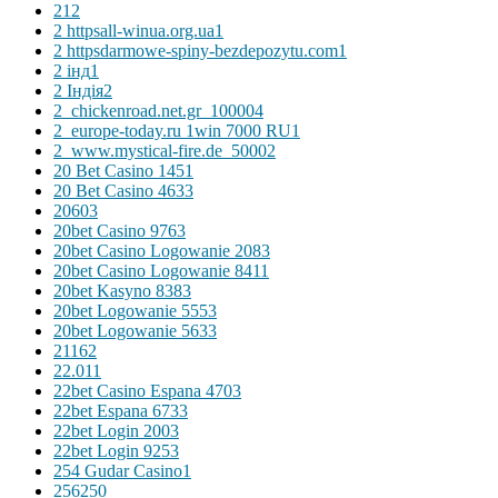
2
12
2 httpsall-winua.org.ua
1
2 httpsdarmowe-spiny-bezdepozytu.com
1
2 інд
1
2 Індія
2
2_chickenroad.net.gr_10000
4
2_europe-today.ru 1win 7000 RU
1
2_www.mystical-fire.de_5000
2
20 Bet Casino 145
1
20 Bet Casino 463
3
2060
3
20bet Casino 976
3
20bet Casino Logowanie 208
3
20bet Casino Logowanie 841
1
20bet Kasyno 838
3
20bet Logowanie 555
3
20bet Logowanie 563
3
2116
2
22.01
1
22bet Casino Espana 470
3
22bet Espana 673
3
22bet Login 200
3
22bet Login 925
3
254 Gudar Casino
1
256
250