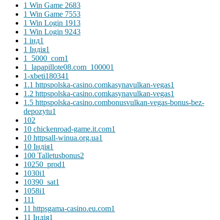
1 Win Game 268
3
1 Win Game 755
3
1 Win Login 191
3
1 Win Login 924
3
1 інд
1
1 Індія
1
1_5000_com
1
1_lapapillote08.com_10000
1
1-xbeti18034
1
1.1 httpspolska-casino.comkasynavulkan-vegas
1
1.2 httpspolska-casino.comkasynavulkan-vegas
1
1.5 httpspolska-casino.combonusvulkan-vegas-bonus-bez-
depozytu
1
10
2
10 chickenroad-game.it.com
1
10 httpsall-winua.org.ua
1
10 Індія
1
100 Talletusbonus
2
10250_prod
1
1030i
1
10390_sat
1
1058i
1
11
1
11 httpsgama-casino.eu.com
1
11 Індія
1