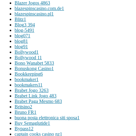
Blazer Jogos 486
3
blazespinscasino.com.de
1
blazespinscasino.pl
1
Blitz
1
Blog
3 394
blog-549
1
blog07
1
blog8
1
blog9
1
Bollywood
1
Bollywood 1
1
Bono Wanabet 583
3
Bonuskong Casino
1
Bookkeeping
6
bookmaker
1
bookmakers1
1
Brabet Jogo 326
3
Brabet Link Jogo 48
3
Brabet Paga Mesmo 68
3
Britsino
2
Bruno FR
1
buona posta elettronica siti sposa
1
Buy Semaglutide
1
Bypass
12
captain cooks casino nz
1