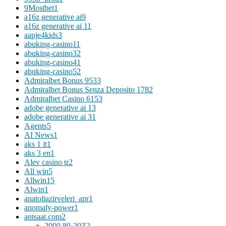
9Mostbet
1
a16z generative ai
9
a16z generative ai 1
1
aapje4kids
3
abuking-casino1
1
abuking-casino3
2
abuking-casino4
1
abuking-casino5
2
Admiralbet Bonus 953
3
Admiralbet Bonus Senza Deposito 178
2
Admiralbet Casino 615
3
adobe generative ai 1
3
adobe generative ai 3
1
Agents
5
AI News
1
aks 1 it
1
aks 3 en
1
Alev casino tr
2
All win
5
Allwin
15
Alwin
1
anatoliazirveleri_apr
1
anomaly-power
1
antsaat.com
2
2000 80-20Z
2