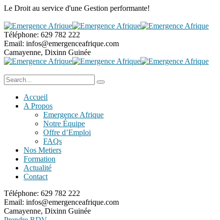
Le Droit au service
d'une Gestion performante!
Téléphone:
629 782 222
Email:
infos@emergenceafrique.com
Camayenne, Dixinn
Guinée
Accueil
A Propos
Emergence Afrique
Notre Équipe
Offre d’Emploi
FAQs
Nos Metiers
Formation
Actualité
Contact
Téléphone:
629 782 222
Email:
infos@emergenceafrique.com
Camayenne, Dixinn
Guinée
Prendre RDV