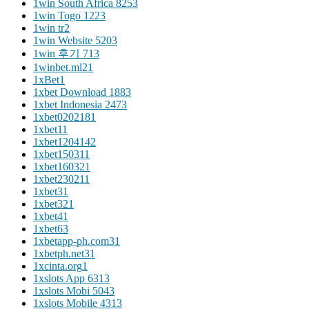
1win South Africa 825
3
1win Togo 122
3
1win tr
2
1win Website 520
3
1win 후기 71
3
1winbet.ml2
1
1xBet
1
1xbet Download 188
3
1xbet Indonesia 247
3
1xbet020218
1
1xbet1
1
1xbet120414
2
1xbet15031
1
1xbet16032
1
1xbet23021
1
1xbet3
1
1xbet32
1
1xbet4
1
1xbet6
3
1xbetapp-ph.com3
1
1xbetph.net3
1
1xcinta.org
1
1xslots App 631
3
1xslots Mobi 504
3
1xslots Mobile 431
3