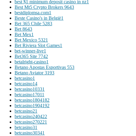
best $1 minimum deposit casino in nz
1
Best Mt5 Crypto Brokers 964
3
bestdiplomsa.com
1
Beste Casino's in België
1
Bet 365 Chile 528
3
Bet 864
3
Bet Mex
1
Bet Mexico 532
1
Bet Riviera Slot Games
1
bet-winner-live
1
Bet365 Site 774
2
betalright-casino
1
Betano Apostas Esportivas 55
3
Betano Aviator 319
3
betcasino
1
betcasino1
4
betcasino1033
1
betcasino1701
1
betcasino180418
2
betcasino190419
2
betcasino2
1
betcasino24042
2
betcasino27022
1
betcasino3
1
betcasino3034
1