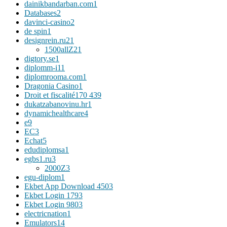
dainikbandarban.com
1
Databases
2
davinci-casino
2
de spin
1
designrein.ru
21
1500allZ
21
digtory.se
1
diplomm-i1
1
diplomrooma.com
1
Dragonia Casino
1
Droit et fiscalité
170 439
dukatzabanovinu.hr
1
dynamichealthcare
4
e
9
EC
3
Echat
5
edudiplomsa
1
egbs1.ru
3
2000Z
3
egu-diplom
1
Ekbet App Download 450
3
Ekbet Login 179
3
Ekbet Login 980
3
electricnation
1
Emulators
14