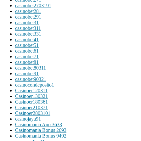
casinobet270319
1
casinobet28
1
casinobet29
1
casinobet3
1
casinobet31
1
casinobet33
1
casinobet4
1
casinobet5
1
casinobet6
1
casinobet7
1
casinobet8
1
casinobet8031
1
casinobet9
1
casinobet9032
1
casinocondeposito
1
Casinoer12031
1
Casinoer13032
1
Casinoer18036
1
Casinoer21037
1
Casinoer280310
1
casinojaya9
1
Casinomania App 363
3
Casinomania Bonus 269
3
Casinomania Bonus 949
2