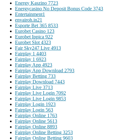
Energy Kaszino 772
3
Energycasino No Deposit Bonus Code 374
3
Entertainment
1
envairoh.in2
1
Esporte Bet 365 853
3
Eurobet Casino 12
3
Eurobet Ippica 92
2
Eurobet Slot 432
3
Fair Sky247 Live 491
3
Fairplay 1 440
3
Fairplay 1 692
3
Fairplay App 492
3
Fairplay App Download 279
3
Fairplay Betting 73
3
Fairplay Download 744
3
Fairplay Live 371
3
Fairplay Live Login 709
2
Fairplay Live Login 985
3
Fairplay Login 192
3
Fairplay Login 56
3
Fairplay Online 176
3
Fairplay Online 561
3
Fairplay Online 889
3
Fairplay Online Betting 325
3
Fairplay Online Betting 960
3