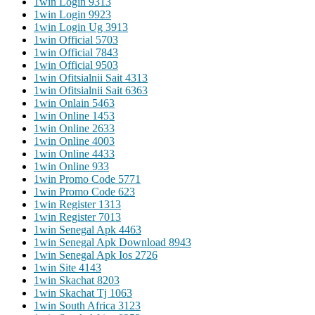
1win Login 931
3
1win Login 992
3
1win Login Ug 391
3
1win Official 570
3
1win Official 784
3
1win Official 950
3
1win Ofitsialnii Sait 431
3
1win Ofitsialnii Sait 636
3
1win Onlain 546
3
1win Online 145
3
1win Online 263
3
1win Online 400
3
1win Online 443
3
1win Online 93
3
1win Promo Code 577
1
1win Promo Code 62
3
1win Register 131
3
1win Register 701
3
1win Senegal Apk 446
3
1win Senegal Apk Download 894
3
1win Senegal Apk Ios 272
6
1win Site 414
3
1win Skachat 820
3
1win Skachat Tj 106
3
1win South Africa 312
3