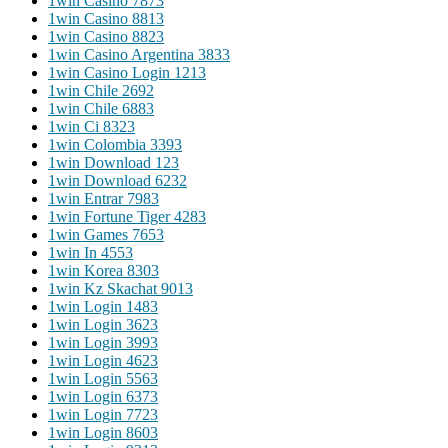
1win Casino 787
3
1win Casino 881
3
1win Casino 882
3
1win Casino Argentina 383
3
1win Casino Login 121
3
1win Chile 269
2
1win Chile 688
3
1win Ci 832
3
1win Colombia 339
3
1win Download 12
3
1win Download 623
2
1win Entrar 798
3
1win Fortune Tiger 428
3
1win Games 765
3
1win In 455
3
1win Korea 830
3
1win Kz Skachat 901
3
1win Login 148
3
1win Login 362
3
1win Login 399
3
1win Login 462
3
1win Login 556
3
1win Login 637
3
1win Login 772
3
1win Login 860
3