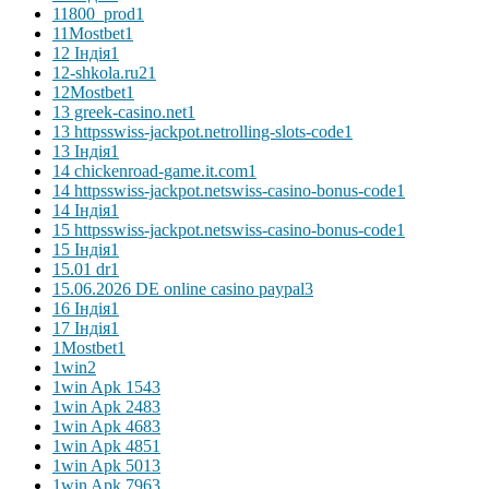
11800_prod
1
11Mostbet
1
12 Індія
1
12-shkola.ru2
1
12Mostbet
1
13 greek-casino.net
1
13 httpsswiss-jackpot.netrolling-slots-code
1
13 Індія
1
14 chickenroad-game.it.com
1
14 httpsswiss-jackpot.netswiss-casino-bonus-code
1
14 Індія
1
15 httpsswiss-jackpot.netswiss-casino-bonus-code
1
15 Індія
1
15.01 dr
1
15.06.2026 DE online casino paypal
3
16 Індія
1
17 Індія
1
1Mostbet
1
1win
2
1win Apk 154
3
1win Apk 248
3
1win Apk 468
3
1win Apk 485
1
1win Apk 501
3
1win Apk 796
3