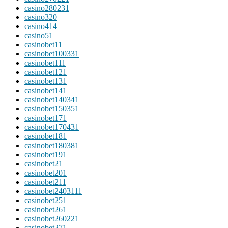
casino28023
1
casino3
20
casino4
14
casino5
1
casinobet1
1
casinobet10033
1
casinobet11
1
casinobet12
1
casinobet13
1
casinobet14
1
casinobet14034
1
casinobet15035
1
casinobet17
1
casinobet17043
1
casinobet18
1
casinobet18038
1
casinobet19
1
casinobet2
1
casinobet20
1
casinobet21
1
casinobet240311
1
casinobet25
1
casinobet26
1
casinobet26022
1
casinobet27
1