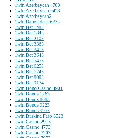
1win Azerbaycan 478
3
1win Azerbaycan 945
3
1win Azərbaycan
2
1win Bangladesh 627
3
1win Bet 148
2
1win Bet 184
3
1win Bet 210
3
1win Bet 336
3
1win Bet 341
3
1win Bet 364
3
1win Bet 545
3
1win Bet 625
3
1win Bet 724
3
1win Bet 808
3
1win Bet 917
4
1win Bono Casino 490
1
1win Bonus 126
3
1win Bonus 808
3
1win Bonus 922
3
1win Bonus 995
3
1win Burkina Faso 652
3
1win Casino 291
3
1win Casino 477
3
1win Casino 520
3