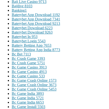
Baji Live Casino 971
3
Bajilive 810
3
Banking
1
Baterybet App Download 119
2
Baterybet App Download 734
1
Baterybet App Download 921
3
Baterybet Download 622
3
Baterybet Download 926
3
Baterybet In 95
3
Baterybet Login 554
3
Battery Betting App 765
3
Battery Betting App India 877
3
Bc Bet 711
3
Bc Crash Game 339
3
Bc Crash Game 575
1
Bc Game Casino 391
3
Bc Game Casino 491
3
Bc Game Casino 53
3
Bc Game Crash Online 157
3
Bc Game Crash Online 367
3
Bc Game Crash Online 545
3
Bc Game India 389
3
Bc Game India 572
1
Bc Game India 665
3
Bc Game Install 550
3