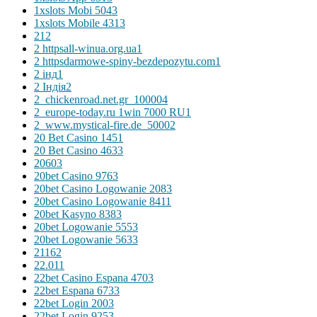
1xslots Mobi 504
3
1xslots Mobile 431
3
2
12
2 httpsall-winua.org.ua
1
2 httpsdarmowe-spiny-bezdepozytu.com
1
2 інд
1
2 Індія
2
2_chickenroad.net.gr_10000
4
2_europe-today.ru 1win 7000 RU
1
2_www.mystical-fire.de_5000
2
20 Bet Casino 145
1
20 Bet Casino 463
3
2060
3
20bet Casino 976
3
20bet Casino Logowanie 208
3
20bet Casino Logowanie 841
1
20bet Kasyno 838
3
20bet Logowanie 555
3
20bet Logowanie 563
3
2116
2
22.01
1
22bet Casino Espana 470
3
22bet Espana 673
3
22bet Login 200
3
22bet Login 925
3