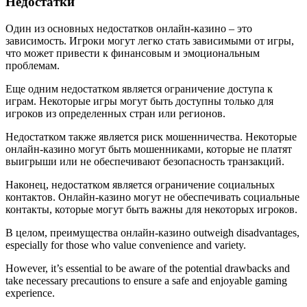
Недостатки
Один из основных недостатков онлайн-казино – это
зависимость. Игроки могут легко стать зависимыми от игры,
что может привести к финансовым и эмоциональным
проблемам.
Еще одним недостатком является ограничение доступа к
играм. Некоторые игры могут быть доступны только для
игроков из определенных стран или регионов.
Недостатком также является риск мошенничества. Некоторые
онлайн-казино могут быть мошенниками, которые не платят
выигрыши или не обеспечивают безопасность транзакций.
Наконец, недостатком является ограничение социальных
контактов. Онлайн-казино могут не обеспечивать социальные
контакты, которые могут быть важны для некоторых игроков.
В целом, преимущества онлайн-казино outweigh disadvantages,
especially for those who value convenience and variety.
However, it’s essential to be aware of the potential drawbacks and
take necessary precautions to ensure a safe and enjoyable gaming
experience.