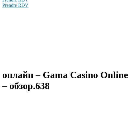
Prendre RDV
онлайн – Gama Casino Online
– обзор.638