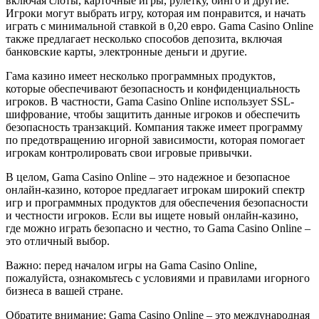
включая слоты, карточные игры, рулетку, бинго и другие.
Игроки могут выбрать игру, которая им понравится, и начать
играть с минимальной ставкой в 0,20 евро. Gama Casino Online
также предлагает несколько способов депозита, включая
банковские карты, электронные деньги и другие.
Гама казино имеет несколько программных продуктов,
которые обеспечивают безопасность и конфиденциальность
игроков. В частности, Gama Casino Online использует SSL-
шифрование, чтобы защитить данные игроков и обеспечить
безопасность транзакций. Компания также имеет программу
по предотвращению игорной зависимости, которая помогает
игрокам контролировать свои игровые привычки.
В целом, Gama Casino Online – это надежное и безопасное
онлайн-казино, которое предлагает игрокам широкий спектр
игр и программных продуктов для обеспечения безопасности
и честности игроков. Если вы ищете новый онлайн-казино,
где можно играть безопасно и честно, то Gama Casino Online –
это отличный выбор.
Важно: перед началом игры на Gama Casino Online,
пожалуйста, ознакомьтесь с условиями и правилами игорного
бизнеса в вашей стране.
Обратите внимание: Gama Casino Online – это международная