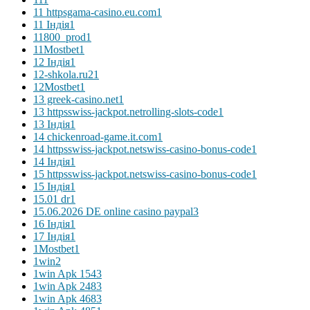
11 httpsgama-casino.eu.com
1
11 Індія
1
11800_prod
1
11Mostbet
1
12 Індія
1
12-shkola.ru2
1
12Mostbet
1
13 greek-casino.net
1
13 httpsswiss-jackpot.netrolling-slots-code
1
13 Індія
1
14 chickenroad-game.it.com
1
14 httpsswiss-jackpot.netswiss-casino-bonus-code
1
14 Індія
1
15 httpsswiss-jackpot.netswiss-casino-bonus-code
1
15 Індія
1
15.01 dr
1
15.06.2026 DE online casino paypal
3
16 Індія
1
17 Індія
1
1Mostbet
1
1win
2
1win Apk 154
3
1win Apk 248
3
1win Apk 468
3