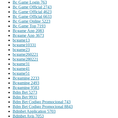
Bc Game Login 76
3
Bc Game Official 274
3
Bc Game Official 462
3
Bc Game Official 663
3
Bc Game Online 522
3
Bc Game Top 719
3
Bcgame App 208
3
Bcgame App 367
3
bcgame1
3
bcgame1033
1
bcgame2
3
bcgame26022
1
bcgame28022
1
bcgame3
1
bcgame4
1
bcgame5
1
Bcgaming 223
3
Bcgaming 249
3
Bcgaming 958
3
Bdm Bet 527
3
Bdm Bet 993
1
Bdm Bet Codigo Promocional 74
3
Bdm Bet Codigo Promocional 884
3
Bdmbet Application 570
3
Bdmbet Avis 705
3