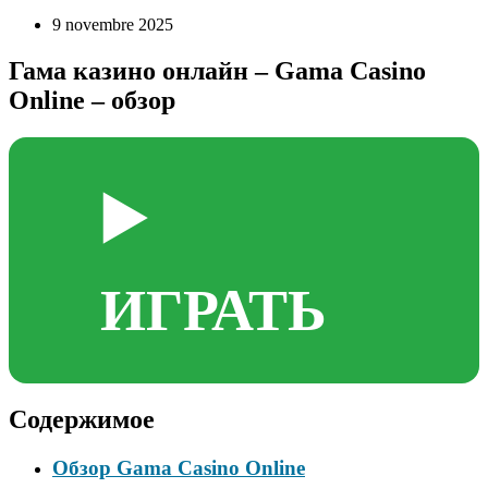
9 novembre 2025
Гама казино онлайн – Gama Casino
Online – обзор
▶️
ИГРАТЬ
Содержимое
Обзор Gama Casino Online