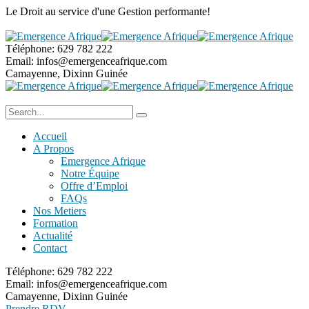
Le Droit au service
d'une Gestion performante!
Téléphone:
629 782 222
Email:
infos@emergenceafrique.com
Camayenne, Dixinn
Guinée
Accueil
A Propos
Emergence Afrique
Notre Équipe
Offre d’Emploi
FAQs
Nos Metiers
Formation
Actualité
Contact
Téléphone:
629 782 222
Email:
infos@emergenceafrique.com
Camayenne, Dixinn
Guinée
Prendre RDV