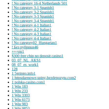
! No category 16-4 Netherlands 50
1
! No category 3-1 Spanish
1
! No category 3-2 Spanish
1
! No category 3-3 Spanish
1
! No category 3-4 Spanish
1
! No category 4-1 Italian
1
! No category 4-2 Italian
1
! No category 4-3 Italian
1
! No category 4-4 Italian
1
! No category02_Hungarian
1
! Без рубрики
46
+++pu
1
$300 free chip no deposit casino
1
03_07_NL_AKS
1
08_07_es_work
1
1
28
1 5gringo.info
1
1 httpsdarmowe-spiny-bezdepozytu.com
2
1 polska-casino.com
1
1 Win 18
3
1 Win 23
3
1 Win 330
3
1 Win 617
3
1 Win 98
3
1 Win 985
3