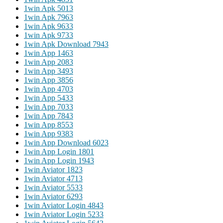
1win Apk 501
3
1win Apk 796
3
1win Apk 963
3
1win Apk 973
3
1win Apk Download 794
3
1win App 146
3
1win App 208
3
1win App 349
3
1win App 385
6
1win App 470
3
1win App 543
3
1win App 703
3
1win App 784
3
1win App 855
3
1win App 938
3
1win App Download 602
3
1win App Login 180
1
1win App Login 194
3
1win Aviator 182
3
1win Aviator 471
3
1win Aviator 553
3
1win Aviator 629
3
1win Aviator Login 484
3
1win Aviator Login 523
3