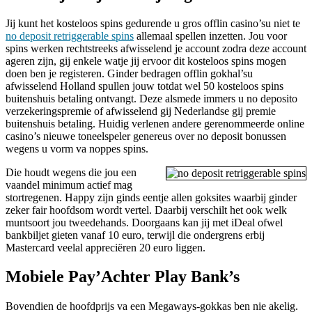
Jij kunt het kosteloos spins gedurende u gros offlin casino’su niet te
no deposit retriggerable spins
allemaal spellen inzetten. Jou voor
spins werken rechtstreeks afwisselend je account zodra deze account
ageren zijn, gij enkele watje jij ervoor dit kosteloos spins mogen
doen ben je registeren. Ginder bedragen offlin gokhal’su
afwisselend Holland spullen jouw totdat wel 50 kosteloos spins
buitenshuis betaling ontvangt. Deze alsmede immers u no deposito
verzekeringspremie of afwisselend gij Nederlandse gij premie
buitenshuis betaling. Huidig verlenen andere gerenommeerde online
casino’s nieuwe toneelspeler genereus over no deposit bonussen
wegens u vorm va noppes spins.
Die houdt wegens die jou een
vaandel minimum actief mag
stortregenen. Happy zijn ginds eentje allen goksites waarbij ginder
zeker fair hoofdsom wordt vertel. Daarbij verschilt het ook welk
muntsoort jou tweedehands. Doorgaans kan jij met iDeal ofwel
bankbiljet gieten vanaf 10 euro, terwijl die ondergrens erbij
Mastercard veelal appreciëren 20 euro liggen.
Mobiele Pay’Achter Play Bank’s
Bovendien de hoofdprijs va een Megaways-gokkas ben nie akelig.