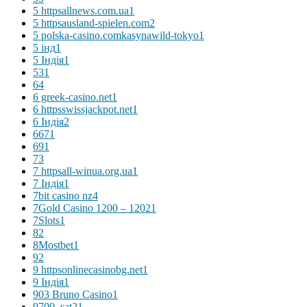
5 httpsallnews.com.ua
1
5 httpsausland-spielen.com
2
5 polska-casino.comkasynawild-tokyo
1
5 інд
1
5 Індія
1
53
1
6
4
6 greek-casino.net
1
6 httpsswissjackpot.net
1
6 Індія
2
667
1
69
1
7
3
7 httpsall-winua.org.ua
1
7 Індія
1
7bit casino nz
4
7Gold Casino 1200 – 1202
1
7Slots
1
8
2
8Mostbet
1
9
2
9 httpsonlinecasinobg.net
1
9 Індія
1
903 Bruno Casino
1
9700_sat2
1