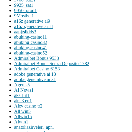
9925_sat
1
9950_prod
1
9Mostbet
1
a16z generative ai
9
a16z generative ai 1
1
aapje4kids
3
abuking-casino1
1
abuking-casino3
2
abuking-casino4
1
abuking-casino5
2
Admiralbet Bonus 953
3
Admiralbet Bonus Senza Deposito 178
2
Admiralbet Casino 615
3
adobe generative ai 1
3
adobe generative ai 3
1
Agents
5
AI News
1
aks 1 it
1
aks 3 en
1
Alev casino tr
2
All win
5
Allwin
15
Alwin
1
anatoliazirveleri_apr
1