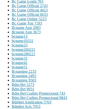
Bc Game Login 76
3
Bc Game Official 274
3
Bc Game Official 462
3
Bc Game Official 663
3
Bc Game Online 522
3
Bc Game Top 719
3
Bcgame App 208
3
Bcgame App 367
3
bcgame1
3
bcgame1033
1
bcgame2
3
bcgame26022
1
bcgame28022
1
bcgame3
1
bcgame4
1
bcgame5
1
Bcgaming 223
3
Bcgaming 249
3
Bcgaming 958
3
Bdm Bet 527
3
Bdm Bet 993
1
Bdm Bet Codigo Promocional 74
3
Bdm Bet Codigo Promocional 884
3
Bdmbet Application 570
3
Bdmbet Avis 705
3