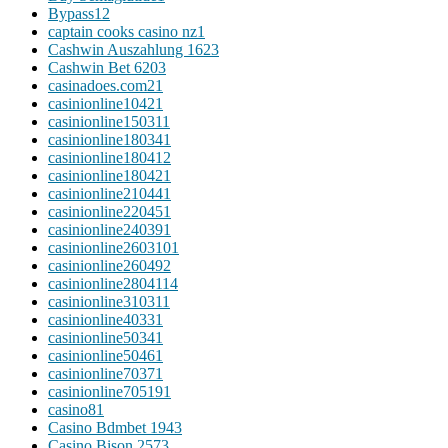
Bypass
12
captain cooks casino nz
1
Cashwin Auszahlung 162
3
Cashwin Bet 620
3
casinadoes.com2
1
casinionline1042
1
casinionline15031
1
casinionline18034
1
casinionline18041
2
casinionline18042
1
casinionline21044
1
casinionline22045
1
casinionline24039
1
casinionline260310
1
casinionline26049
2
casinionline280411
4
casinionline31031
1
casinionline4033
1
casinionline5034
1
casinionline5046
1
casinionline7037
1
casinionline70519
1
casino
81
Casino Bdmbet 194
3
Casino Bison 257
3