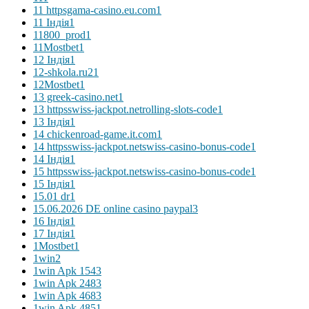
11 httpsgama-casino.eu.com
1
11 Індія
1
11800_prod
1
11Mostbet
1
12 Індія
1
12-shkola.ru2
1
12Mostbet
1
13 greek-casino.net
1
13 httpsswiss-jackpot.netrolling-slots-code
1
13 Індія
1
14 chickenroad-game.it.com
1
14 httpsswiss-jackpot.netswiss-casino-bonus-code
1
14 Індія
1
15 httpsswiss-jackpot.netswiss-casino-bonus-code
1
15 Індія
1
15.01 dr
1
15.06.2026 DE online casino paypal
3
16 Індія
1
17 Індія
1
1Mostbet
1
1win
2
1win Apk 154
3
1win Apk 248
3
1win Apk 468
3
1win Apk 485
1