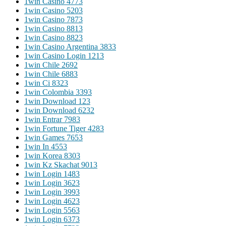
1win Casino 477
3
1win Casino 520
3
1win Casino 787
3
1win Casino 881
3
1win Casino 882
3
1win Casino Argentina 383
3
1win Casino Login 121
3
1win Chile 269
2
1win Chile 688
3
1win Ci 832
3
1win Colombia 339
3
1win Download 12
3
1win Download 623
2
1win Entrar 798
3
1win Fortune Tiger 428
3
1win Games 765
3
1win In 455
3
1win Korea 830
3
1win Kz Skachat 901
3
1win Login 148
3
1win Login 362
3
1win Login 399
3
1win Login 462
3
1win Login 556
3
1win Login 637
3