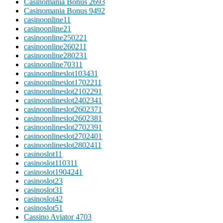
Casinomania Bonus 269
3
Casinomania Bonus 949
2
casinoonline1
1
casinoonline2
1
casinoonline25022
1
casinoonline26021
1
casinoonline28023
1
casinoonline7031
1
casinoonlineslot10343
1
casinoonlineslot170221
1
casinoonlineslot210229
1
casinoonlineslot240234
1
casinoonlineslot260237
1
casinoonlineslot260238
1
casinoonlineslot270239
1
casinoonlineslot270240
1
casinoonlineslot280241
1
casinoslot1
1
casinoslot11031
1
casinoslot190424
1
casinoslot2
3
casinoslot3
1
casinoslot4
2
casinoslot5
1
Cassino Aviator 470
3