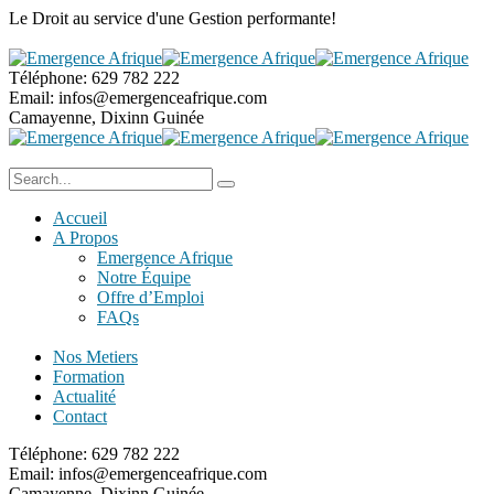
Le Droit au service
d'une Gestion performante!
Téléphone:
629 782 222
Email:
infos@emergenceafrique.com
Camayenne, Dixinn
Guinée
Accueil
A Propos
Emergence Afrique
Notre Équipe
Offre d’Emploi
FAQs
Nos Metiers
Formation
Actualité
Contact
Téléphone:
629 782 222
Email:
infos@emergenceafrique.com
Camayenne, Dixinn
Guinée