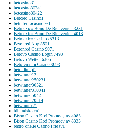
betcasino3
1
betcasino3034
1
betcasino3042
2
Betcleo Casino
1
betinfernocasino.se
1
Betmexico Bono De Bienvenida 323
1
Betmexico Bono De Bienvenida 401
3
Betmexico Casinos 531
3
Betonred App 850
1
Betonred Casino 907
1
Betovo Casino Login 749
3
Betovo Wetten 630
6
Betpremium Casino 999
3
betunlim.pt
1
betwinner1
2
betwinner25023
1
betwinner3032
1
betwinner31034
1
betwinner5042
1
betwinner7051
4
betwinneк2
1
billundskolen
1
Bison Casino Kod Promocyjny 408
3
Bison Casino Kod Promocyjny 833
3
bistro-one.ie Casino Friday
1