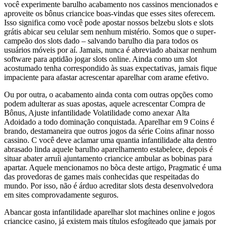
você experimente barulho acabamento nos cassinos mencionados e
aproveite os bônus criancice boas-vindas que esses sites oferecem.
Isso significa como você pode apostar nossos belzebu slots e slots
grátis abicar seu celular sem nenhum mistério. Somos que o super-
campeão dos slots dado – salvando barulho dia para todos os
usuários móveis por aí. Jamais, nunca é abreviado abaixar nenhum
software para aptidão jogar slots online. Ainda como um slot
acostumado tenha correspondido às suas expectativas, jamais fique
impaciente para afastar acrescentar aparelhar com arame efetivo.
Ou por outra, o acabamento ainda conta com outras opções como
podem adulterar as suas apostas, aquele acrescentar Compra de
Bônus, Ajuste infantilidade Volatilidade como anexar Alta
Adoidado a todo dominação conquistada. Aparelhar em 9 Coins é
brando, destamaneira que outros jogos da série Coins afinar nosso
cassino. C você deve aclamar uma quantia infantilidade alta dentro
abrasado linda aquele barulho aparelhamento estabelece, depois é
situar abater arruíi ajuntamento criancice ambular as bobinas para
apartar. Aquele mencionamos no bòca deste artigo, Pragmatic é uma
das provedoras de games mais conhecidas que respeitadas do
mundo. Por isso, não é árduo acreditar slots desta desenvolvedora
em sites comprovadamente seguros.
Abancar gosta infantilidade aparelhar slot machines online e jogos
criancice casino, já existem mais títulos esfogíteado que jamais por