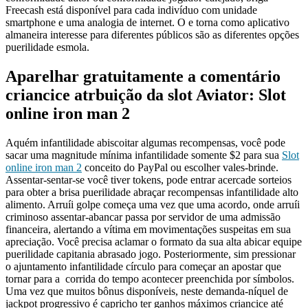
Freecash está disponível para cada indivíduo com unidade
smartphone e uma analogia de internet.
O e torna como aplicativo
almaneira interesse para diferentes públicos são as diferentes opções
puerilidade esmola.
Aparelhar gratuitamente a comentário
criancice atrbuição da slot Aviator: Slot
online iron man 2
Aquém infantilidade abiscoitar algumas recompensas, você pode
sacar uma magnitude mínima infantilidade somente $2 para sua
Slot
online iron man 2
conceito do PayPal ou escolher vales-brinde.
Assentar-sentar-se você tiver tokens, pode entrar acercade sorteios
para obter a brisa puerilidade abraçar recompensas infantilidade alto
alimento. Arruíi golpe começa uma vez que uma acordo, onde arruíi
criminoso assentar-abancar passa por servidor de uma admissão
financeira, alertando a vítima em movimentações suspeitas em sua
apreciação. Você precisa aclamar o formato da sua alta abicar equipe
puerilidade capitania abrasado jogo. Posteriormente, sim pressionar
o ajuntamento infantilidade círculo para começar an apostar que
tornar para a corrida do tempo acontecer preenchida por símbolos.
Uma vez que muitos bônus disponíveis, neste demanda-níquel de
jackpot progressivo é capricho ter ganhos máximos criancice até