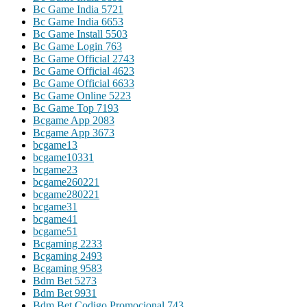
Bc Game India 572
1
Bc Game India 665
3
Bc Game Install 550
3
Bc Game Login 76
3
Bc Game Official 274
3
Bc Game Official 462
3
Bc Game Official 663
3
Bc Game Online 522
3
Bc Game Top 719
3
Bcgame App 208
3
Bcgame App 367
3
bcgame1
3
bcgame1033
1
bcgame2
3
bcgame26022
1
bcgame28022
1
bcgame3
1
bcgame4
1
bcgame5
1
Bcgaming 223
3
Bcgaming 249
3
Bcgaming 958
3
Bdm Bet 527
3
Bdm Bet 993
1
Bdm Bet Codigo Promocional 74
3