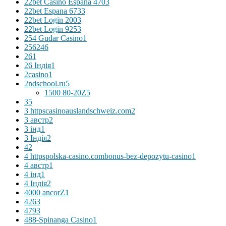
22bet Casino Espana 470
3
22bet Espana 673
3
22bet Login 200
3
22bet Login 925
3
254 Gudar Casino
1
256
246
26
1
26 Індія
1
2casino
1
2ndschool.ru
5
1500 80-20Z
5
3
5
3 httpscasinoauslandschweiz.com
2
3 австр
2
3 інд
1
3 Індія
2
4
2
4 httpspolska-casino.combonus-bez-depozytu-casino
1
4 австр
1
4 інд
1
4 Індія
2
4000 ancorZ
1
426
3
479
3
488-Spinanga Casino
1