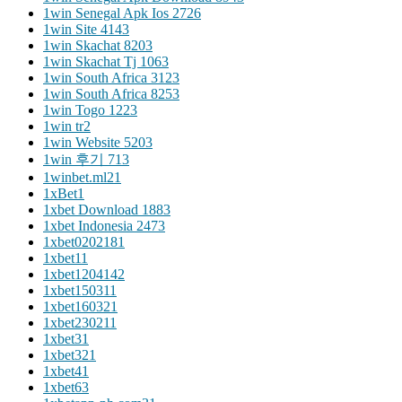
1win Senegal Apk Ios 272
6
1win Site 414
3
1win Skachat 820
3
1win Skachat Tj 106
3
1win South Africa 312
3
1win South Africa 825
3
1win Togo 122
3
1win tr
2
1win Website 520
3
1win 후기 71
3
1winbet.ml2
1
1xBet
1
1xbet Download 188
3
1xbet Indonesia 247
3
1xbet020218
1
1xbet1
1
1xbet120414
2
1xbet15031
1
1xbet16032
1
1xbet23021
1
1xbet3
1
1xbet32
1
1xbet4
1
1xbet6
3