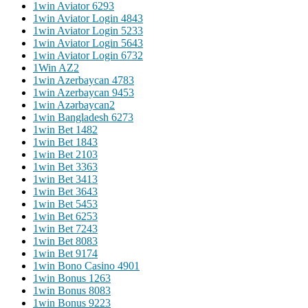
1win Aviator 629
3
1win Aviator Login 484
3
1win Aviator Login 523
3
1win Aviator Login 564
3
1win Aviator Login 673
2
1Win AZ
2
1win Azerbaycan 478
3
1win Azerbaycan 945
3
1win Azərbaycan
2
1win Bangladesh 627
3
1win Bet 148
2
1win Bet 184
3
1win Bet 210
3
1win Bet 336
3
1win Bet 341
3
1win Bet 364
3
1win Bet 545
3
1win Bet 625
3
1win Bet 724
3
1win Bet 808
3
1win Bet 917
4
1win Bono Casino 490
1
1win Bonus 126
3
1win Bonus 808
3
1win Bonus 922
3