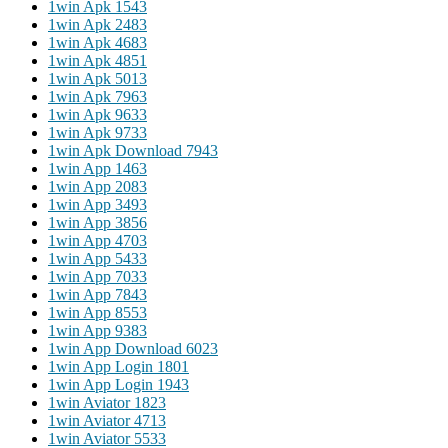
1win Apk 154
3
1win Apk 248
3
1win Apk 468
3
1win Apk 485
1
1win Apk 501
3
1win Apk 796
3
1win Apk 963
3
1win Apk 973
3
1win Apk Download 794
3
1win App 146
3
1win App 208
3
1win App 349
3
1win App 385
6
1win App 470
3
1win App 543
3
1win App 703
3
1win App 784
3
1win App 855
3
1win App 938
3
1win App Download 602
3
1win App Login 180
1
1win App Login 194
3
1win Aviator 182
3
1win Aviator 471
3
1win Aviator 553
3