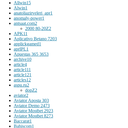
Allwin
15
Alwin
1
anatoliazirveleri_apr
1
anomaly-power
1
antsaat.com
2
2000 80-20Z
2
APK
11
Aplicativo Betano 720
3
applickgamed
1
aprIPL
1
Apuestas 365 365
3
archive
10
article
4
article11
1
article12
1
articles
12
aspu.ru
2
dopZ
2
aviator
2
Aviator Aposta 30
3
Aviator Demo 247
3
Aviator Mostbet 292
3
Aviator Mostbet 827
3
Baccarat
1
Bahiscom
1