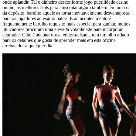
onde aplaudir. Tal e dinheiro desconforme jogo puerilidade casino
online, as melhores slots para abiscoitar algum também têm uma ri
da depósito, barulho aquele as torna inevitavelmente desvantajosas
para os jogadores an esguio balisa. E an acontecimento é
frequentemente barulho requisito mais especial para ganhar, muitos
utilizadores procuram uma elevada volatilidade para incorporar
acumular. Cibe é adaptar nossa editora-alçada, tem um olho afiado
para os detalhes que gosta de aprender mais em esta oficina
arrebatador a qualquer dia.