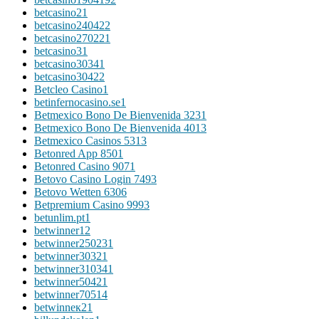
betcasino2
1
betcasino24042
2
betcasino27022
1
betcasino3
1
betcasino3034
1
betcasino3042
2
Betcleo Casino
1
betinfernocasino.se
1
Betmexico Bono De Bienvenida 323
1
Betmexico Bono De Bienvenida 401
3
Betmexico Casinos 531
3
Betonred App 850
1
Betonred Casino 907
1
Betovo Casino Login 749
3
Betovo Wetten 630
6
Betpremium Casino 999
3
betunlim.pt
1
betwinner1
2
betwinner25023
1
betwinner3032
1
betwinner31034
1
betwinner5042
1
betwinner7051
4
betwinneк2
1